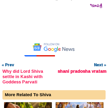
*రూపశ్రీ
« Prev
Next »
Why did Lord Shiva
shani pradosha vratam
settle in Kashi with
Goddess Parvati
More Related To Shiva