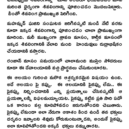
మరింత ధైర్యంగా శివలింగాన్ని పూజించడం మొదలుపెట్టారు.
దీంతో శివలింగ ప్రాముఖ్యత పెరిగింది.
మహమ్మద్ ఘజిని సంఘటన జరిగినప్పటి నుండి నేటి వరకు
కూడా ఇక్కడ శివలింగాన్ని పూజించడం చాలా ప్రాముఖ్యంగా
మారింది. మరీ ముఖ్యంగా శ్రావణ మాసం, కార్తీక మాసంలో
ఇక్కడ శివలింగానికి వేలాది మంది హిందువులు రుద్రాభిషేకం
చేయడానికి వస్తారట.
రంజాన్ మాసం సమయంలో చాలామంది ముస్లిం సోదరులు
కూడా ఈ దేవాలయానికి వచ్చి ప్రార్థనలు చేసుకుంటారట.
ఈ ఆలయం గురించి మరొక ఆశ్చర్యకరమైన విషయం ఉంది.
అదే ఆలయం పై కప్పు. ఈ ఆలయానికి పైకప్పు లేదు.. ఈ
పైకప్పు నిర్మించడానికి ఎన్ని ప్రయత్నాలు చేసినప్పటికీ ఆ
ప్రయత్నాలన్నీ విఫలమయ్యాయట. పైకప్పు కట్టిన ప్రతి సారి ఏదో
ఒక కారణం వల్ల కూలిపోవడం జరుగుతోందని చెబుతారు.
పైకప్పు లేకుండా అలా నేరుగా ఆకాశం కింద ఉండి తన భక్తులు
దర్శనం ఇవ్వాలని శివుడు కోరుకుంటున్నాడని, అందుకే పైకప్పు
అలా కూలిపోతోందని అక్కడి భక్తులు నమ్ముతారట.