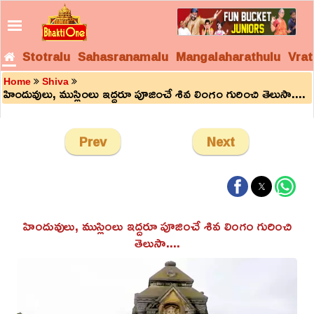
Stotralu
Sahasranamalu
Mangalaharathulu
Vrat
Home
Shiva
హిందువులు, ముస్లింలు ఇద్దరూ పూజించే శివ లింగం గురించి తెలుసా....
Prev
Next
హిందువులు, ముస్లింలు ఇద్దరూ పూజించే శివ లింగం గురించి
తెలుసా....