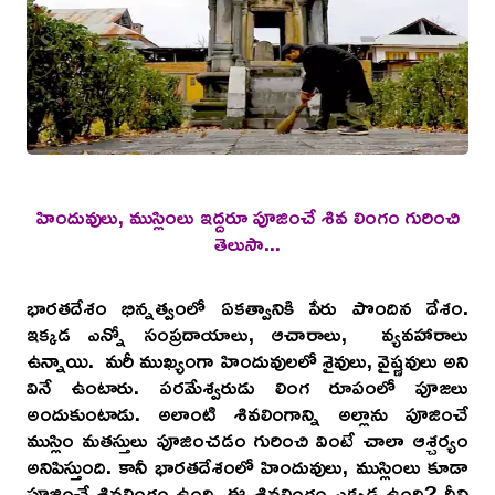
హిందువులు, ముస్లింలు ఇద్దరూ పూజించే శివ లింగం గురించి
తెలుసా...
భారతదేశం భిన్నత్వంలో ఏకత్వానికి పేరు పొందిన దేశం.
ఇక్కడ ఎన్నో సంప్రదాయాలు, ఆచారాలు, వ్యవహారాలు
ఉన్నాయి. మరీ ముఖ్యంగా హిందువులలో శైవులు, వైష్ణవులు అని
వినే ఉంటారు. పరమేశ్వరుడు లింగ రూపంలో పూజలు
అందుకుంటాడు. అలాంటి శివలింగాన్ని అల్లాను పూజించే
ముస్లిం మతస్తులు పూజించడం గురించి వింటే చాలా ఆశ్చర్యం
అనిపిస్తుంది. కానీ భారతదేశంలో హిందువులు, ముస్లింలు కూడా
పూజించే శివలింగం ఉంది. ఈ శివలింగం ఎక్కడ ఉంది? దీని