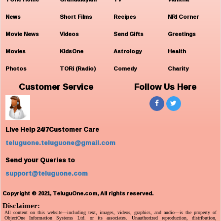
News
Short Films
Recipes
NRI Corner
Movie News
Videos
Send Gifts
Greetings
Movies
KidsOne
Astrology
Health
Photos
TORi (Radio)
Comedy
Charity
Customer Service
Follow Us Here
Live Help 24/7Customer Care
teluguone.teluguone@gmail.com
Send your Queries to
support@teluguone.com
Copyright © 2021, TeluguOne.com, All rights reserved.
Disclaimer:
All content on this website—including text, images, videos, graphics, and audio—is the property of
ObjectOne Information Systems Ltd. or its associates. Unauthorized reproduction, distribution,