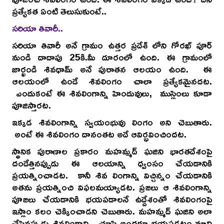
ప్రత్యేకత ఏంటి తెలుసుకుంటే..
సరియా తివారీ..
సరియా తివారీ అనే గ్రామం ఉత్తర ప్రదేశ్ లోని గోరఖ్ పూర్
నుండి దాదాపు 25కి.మీ దూరంలో ఉంది. ఈ గ్రామంలో
జార్ఖండి శివధామ్ అనే పురాతన ఆలయం ఉంది. ఈ
ఆలయంలో ఉండే శివలింగం చాలా ప్రత్యేకమైనదట.
ఎందుకంటే ఈ శివలింగాన్ని హిందువులు, ముస్లింలు కూడా
పూజిస్తారట.
ఇక్కడ శివలింగాన్ని స్వయంభువు లింగం అని చెబుతారు.
అంటే ఈ శివలింగం దానంతట అదే ఆవిర్భవించిందట.
స్థానిక పురాణాల ప్రకారం మహమ్మద్ ఘజిని భారతదేశంపై
దండేత్తినప్పుడు ఈ ఆలయాన్ని ధ్వంసం చేయడానికి
ప్రయత్నించాడట. కానీ శివ లింగాన్ని విచ్చిన్నం చేయడానికి
అతను ప్రయత్నించి విఫలమయ్యాడట. ప్రజలు ఆ శివలింగాన్ని
పూజలు చేయడానికి భయపడాలనే ఉద్దేశంతో శివలింగంపై
ఇస్లాం కలం చెక్కించాడని చెబుతారు. మహమ్మద్ ఘజిని అలా
చేసినప్పుడు శివలింగాన్ని చూసి అందరూ భయపడటం మాని