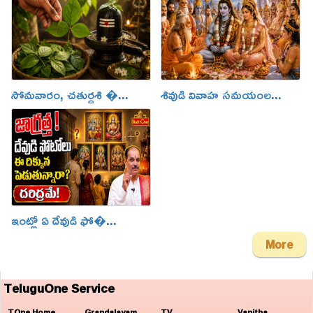
సోమవారం, చతుర్దశి �...
శివుడి వివాహ సమయంల...
ఇంట్లో ఏ దేవుడి ఫో�...
More
TeluguOne Service
TOne Home
Grandalayam
TV
Vanitha