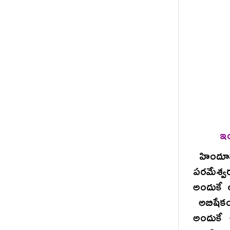
ఇం
హిందూమత
పరమేశ్వ
అందుకే 
అబిషేకం
అందుకే 