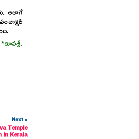
రు. అలాగే
ంచాక్షరీ
ంది.
*రూపశ్రీ.
Next »
iva Temple
 in Kerala