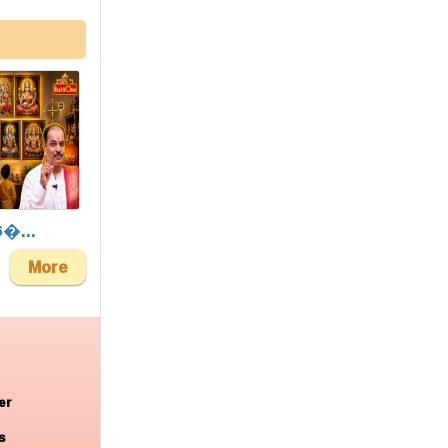
ఫో�...
More
er
s