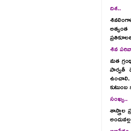
దిశ..
శివలింగా
అత్యంత 
ప్రతికూలత
శివ పరివ
మత గ్రంథా
పార్వతీ 
ఉంచాలి.
కుటుంబ స
సంఖ్య..
శాస్త్రా
అందువల్ల
అభిషేకం.