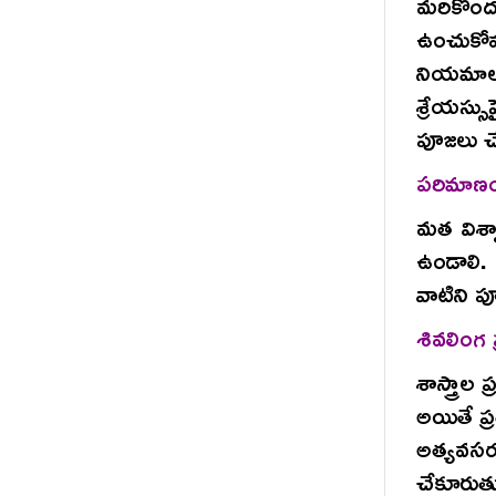
మరికొందరు
ఉంచుకోవ
నియమాల
శ్రేయస్స
పూజలు చ
పరిమాణం
మత విశ్వ
ఉండాలి.
వాటిని 
శివలింగ ప
శాస్త్రాల
అయితే ప
అత్యవస
చేకూరుతు