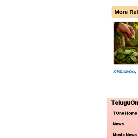
More Rel
సోమవారం, చ
TeluguOn
TOne Home
News
Movie News