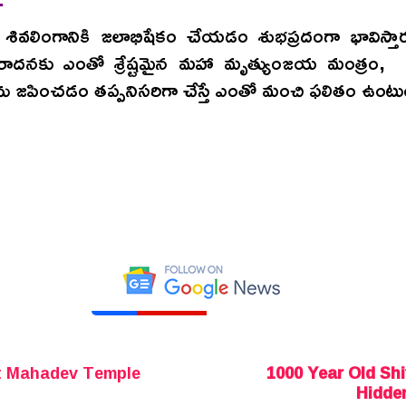
ూ శివలింగానికి జలాభిషేకం చేయడం శుభప్రదంగా భావిస్తా
ఆరాదనకు ఎంతో శ్రేష్టమైన మహా మృత్యుంజయ మంత్రం, ప
ు జపించడం తప్పనిసరిగా చేస్తే ఎంతో మంచి ఫలితం ఉంటు
t Mahadev Temple
1000 Year Old Sh
Hidden