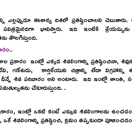
న్ని ఎల్లప్పుడూ ఈశాన్య దిశలో ప్రతిష్ఠించాలని చెబుతారు
పవిత్రమైనదిగా భావిస్తారు. ఇది ఇంటికి శ్రేయస్సును చ
ను తొలగిస్తుంది.
ారం..
ల ప్రకారం ఇంట్లో ఎక్కడ శివలింగాన్ని ప్రతిష్ఠించినా, శివు
దేవి, గణేశుడు, కార్తికేయుని చిత్రాన్ని లేదా విగ్రహాన్ని 
 దీన్నే శివ పరివారం అని అంటారు. ఇది ఇంట్లో శాంతి, 
మతుల్యతను చేకూరుస్తుంది. .
ల ప్రకారం, ఇంట్లో ఒకటి కంటే ఎక్కువ శివలింగాలను ఉంచ
, ఒకే శివలింగాన్ని ప్రతిష్ఠించి, క్రమం తప్పకుండా పూజించడ
.