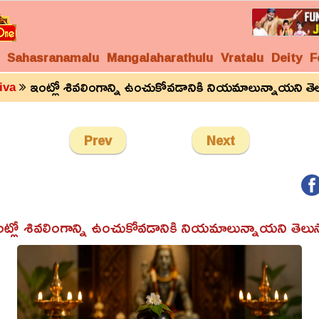
Sahasranamalu
Mangalaharathulu
Vratalu
Deity
F
ఇంట్లో శివలింగాన్ని ఉంచుకోవడానికి నియమాలున్నాయని తె
iva
Prev
Next
ట్లో శివలింగాన్ని ఉంచుకోవడానికి నియమాలున్నాయని తెలు