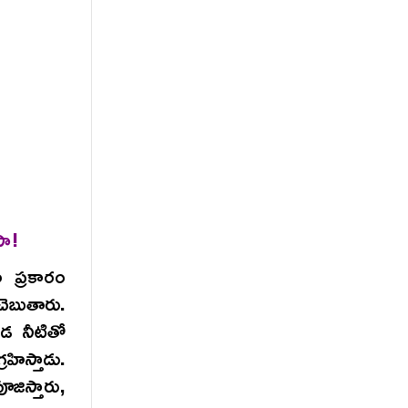
సా!
 ప్రకారం
ెబుతారు.
డ నీటితో
ిస్తాడు.
ిస్తారు,