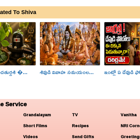
ated To Shiva
తుర్దశి �...
శివుడి వివాహ సమయంల...
ఇంట్లో ఏ దేవుడి 
e Service
Grandalayam
TV
Vanitha
Short Films
Recipes
NRI Corn
Videos
Send Gifts
Greeting