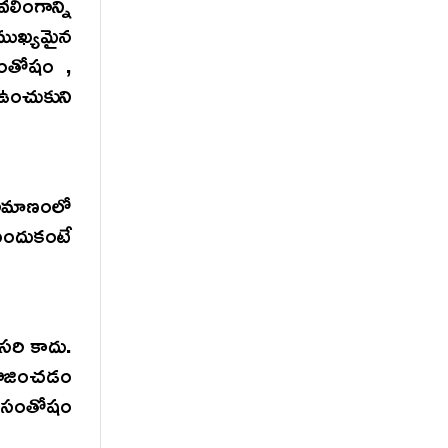
వలింగాన్ని
ముఖ్యమైన
ంతోషం ,
 ఉంచుకుని
పరిమాణంలో
ఎందుకంటే
ిసరి కాదు.
పూజించడం
 సంతోషం