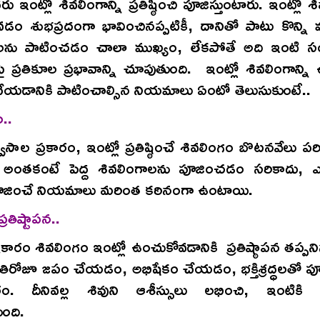
 ఇంట్లో శివలింగాన్ని ప్రతిష్ఠించి పూజిస్తుంటారు. ఇంట్లో శి
డం శుభప్రదంగా భావించినప్పటికీ, దానితో పాటు కొన్ని 
ను పాటించడం చాలా ముఖ్యం, లేకపోతే అది ఇంటి స
ుపై ప్రతికూల ప్రభావాన్ని చూపుతుంది. ఇంట్లో శివలింగాన్ని
ేయడానికి పాటించాల్సిన నియమాలు ఏంటో తెలుసుకుంటే..
..
ాసాల ప్రకారం, ఇంట్లో ప్రతిష్ఠించే శివలింగం బొటనవేలు 
 అంతకంటే పెద్ద శివలింగాలను పూజించడం సరికాదు, 
పూజించే నియమాలు మరింత కఠినంగా ఉంటాయి.
్రతిష్టాపన..
 ప్రకారం శివలింగం ఇంట్లో ఉంచుకోవడానికి ప్రతిష్ఠాపన తప్పన
్రతిరోజూ జపం చేయడం, అభిషేకం చేయడం, భక్తిశ్రద్ధలతో 
రం. దీనివల్ల శివుని ఆశీస్సులు లభించి, ఇంటికి
ంది.