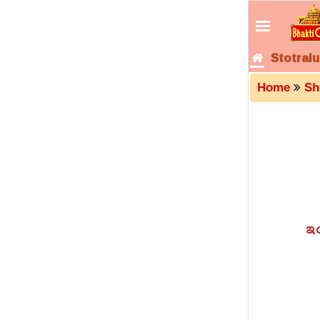
Stotralu
Home
Sh
ఇం