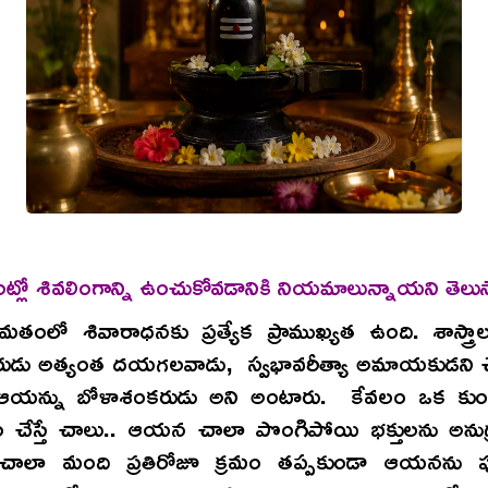
ట్లో శివలింగాన్ని ఉంచుకోవడానికి నియమాలున్నాయని తెలు
ంలో శివారాధనకు ప్రత్యేక ప్రాముఖ్యత ఉంది. శాస్త్రాల
రుడు అత్యంత దయగలవాడు, స్వభావరీత్యా అమాయకుడని చ
ఆయన్ను బోళాశంకరుడు అని అంటారు. కేవలం ఒక కుం
 చేస్తే చాలు.. ఆయన చాలా పొంగిపోయి భక్తులను అనుగ్రహ
చాలా మంది ప్రతిరోజూ క్రమం తప్పకుండా ఆయనను పూజ