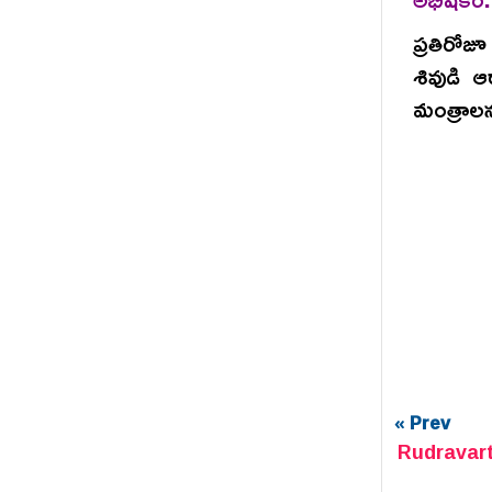
ప్రతిరోజ
శివుడి 
మంత్రాలన
« Prev
Rudravar