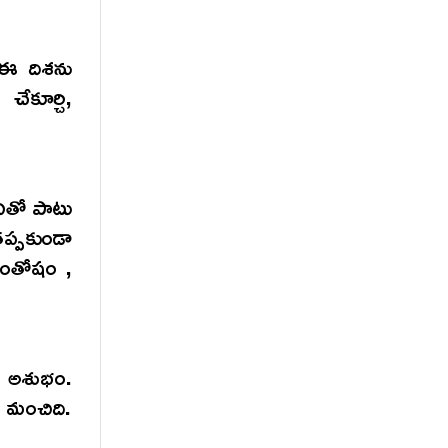
. ఈ దిశను
ేకూర్చి,
నితో పాటు
తప్పకుండా
సంతోషం ,
డం అశుభం.
ం మంచిది.