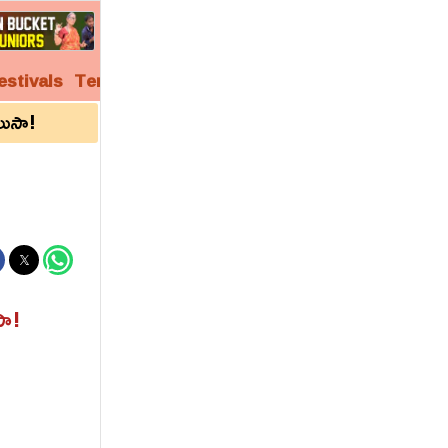
estivals
Temples
Audio
Video
Archives
లుసా!
సా!