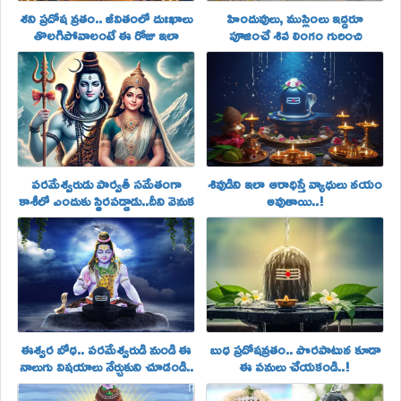
శని ప్రదోష వ్రతం.. జీవితంలో దుఃఖాలు
హిందువులు, ముస్లింలు ఇద్దరూ
తొలగిపోవాలంటే ఈ రోజు ఇలా
పూజించే శివ లింగం గురించి
చేయండి..!
తెలుసా....
పరమేశ్వరుడు పార్వతీ సమేతంగా
శివుడిని ఇలా ఆరాధిస్తే వ్యాధులు నయం
కాశీలో ఎందుకు స్థిరపడ్డాడు..దీని వెనుక
అవుతాయి..!
కథ తెలుసా!
ఈశ్వర బోధ.. పరమేశ్వరుడి నుండి ఈ
బుధ ప్రదోషవ్రతం.. పొరపాటున కూడా
నాలుగు విషయాలు నేర్చుకుని చూడండి..
ఈ పనులు చేయకండి..!
జీవితం ఎంత బాగుంటుందో..!