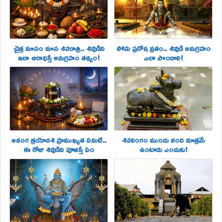
చైత్ర మాసం మాస శివరాత్రి.. శివుడిని
సోమ ప్రదోష వ్రతం.. శివుడి అనుగ్రహం
ఇలా ఆరాధిస్తే అనుగ్రహం తథ్యం!
ఎలా పొందాలి!
అనంగ త్రయోదశి ప్రాముఖ్యత ఏమిటి..
శివలింగం ముందు నంది మాత్రమే
ఈ రోజు శివుడిని పూజిస్తే ఏం
ఉంటాడు ఎందుకు!
జరుగుతుందో తెలుసా!