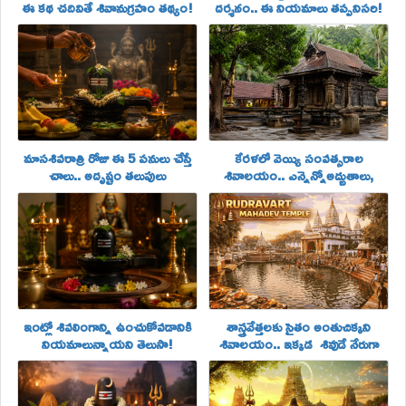
ఈ కథ చదివితే శివానుగ్రహం తథ్యం!
దర్శనం.. ఈ నియమాలు తప్పనిసరి!
మాసశివరాత్రి రోజు ఈ 5 పనులు చేస్తే
కేరళలో వెయ్యి సంవత్సరాల
చాలు.. అదృష్టం తలుపులు
శివాలయం.. ఎన్నెన్నోఅద్బుతాలు,
తెరచుకుంటాయి!
రహస్యాలు!
ఇంట్లో శివలింగాన్ని ఉంచుకోవడానికి
శాస్త్రవేత్తలకు సైతం అంతుచిక్కని
నియమాలున్నాయని తెలుసా!
శివాలయం.. ఇక్కడ శివుడే నేరుగా
నైవేద్యం స్వీకరిస్తాడట