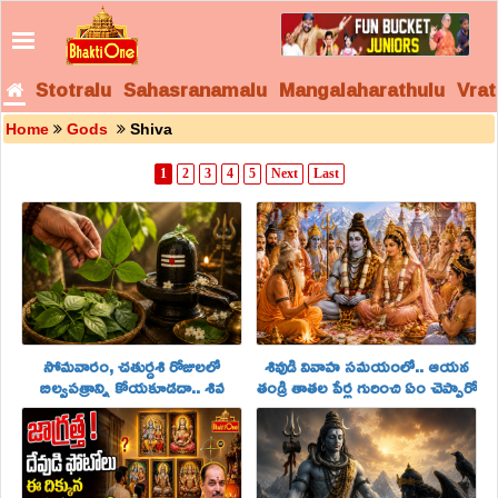
Stotralu
Sahasranamalu
Mangalaharathulu
Vrat
Home
Gods
Shiva
1
2
3
4
5
Next
Last
సోమవారం, చతుర్దశి రోజులలో
శివుడి వివాహ సమయంలో.. ఆయన
బిల్వపత్రాన్ని కోయకూడదా.. శివ
తండ్రి తాతల పేర్ల గురించి ఏం చెప్పారో
పురాణం ఏం చెబుతోందంటే..!
తెలుసా.!