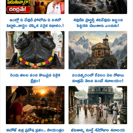
ఇంట్లో ఏ దేవుడి ఫోటోను ఏ దిశలో
శివుడిని ప్రార్థిస్తే శనిదేవుడు ఇబ్బంది
పెట్టాలి..శాస్త్రం చెప్పిన సరైన విధానం.!
పెట్టడని చెబుతారు ఎందుకు!
రెండు తలల నంది కొలువైన ఏకైక
సంవత్సరంలో కేవలం నెల రోజులు
క్షేత్రం!
మాత్రమే తెరిచి ఉంటే శివాలయం!
ఈరోజే శుక్ర ప్రదోష వ్రతం.. సాయంత్రం
జీవితాన్ని మార్చే 42రోజుల శివాలయ