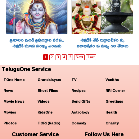
త్రిశూలం నుండి త్రిపుండ్రాల వరకు..
శివుడికి చేసే రుద్రాభిషేకం కు,
శివుడికి మూడు సంఖ్య ఎందుకు
జలాభిషేకం కు మధ్య గల తేడాలు
ఇష్టమంటే..!
తెలుసా..
1
2
3
4
5
Next
Last
TeluguOne Service
TOne Home
Grandalayam
TV
Vanitha
News
Short Films
Recipes
NRI Corner
Movie News
Videos
Send Gifts
Greetings
Movies
KidsOne
Astrology
Health
Photos
TORi (Radio)
Comedy
Charity
Customer Service
Follow Us Here