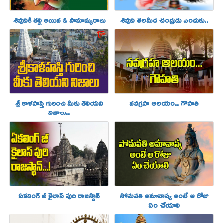
శివునికి తల్లి అయిన ఓ సామాన్యురాలు
శివుని తలమీద చంద్రుడు ఎందుకు..
శ్రీ కాళహస్తి గురించి మీకు తెలియని
నవగ్రహ ఆలయం.. గౌహతి
నిజాలు..
ఏకలింగ్ జీ కైలాస్ పురి రాజస్ధాన్
సోమవతి అమావాస్య అంటే ఆ రోజు
ఏం చేయాలి