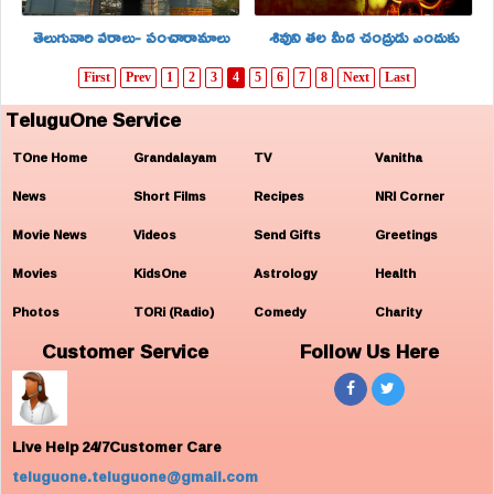
తెలుగువారి వరాలు- పంచారామాలు
శివుని తల మీద చంద్రుడు ఎందుకు
First
Prev
1
2
3
4
5
6
7
8
Next
Last
TeluguOne Service
TOne Home
Grandalayam
TV
Vanitha
News
Short Films
Recipes
NRI Corner
Movie News
Videos
Send Gifts
Greetings
Movies
KidsOne
Astrology
Health
Photos
TORi (Radio)
Comedy
Charity
Customer Service
Follow Us Here
Live Help 24/7Customer Care
teluguone.teluguone@gmail.com