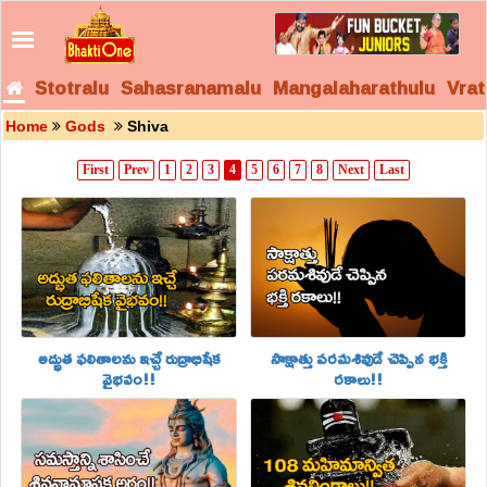
Stotralu
Sahasranamalu
Mangalaharathulu
Vrat
Home
Gods
Shiva
First
Prev
1
2
3
4
5
6
7
8
Next
Last
అద్భుత ఫలితాలను ఇచ్చే రుద్రాభిషేక
సాక్షాత్తు పరమశివుడే చెప్పిన భక్తి
వైభవం!!
రకాలు!!