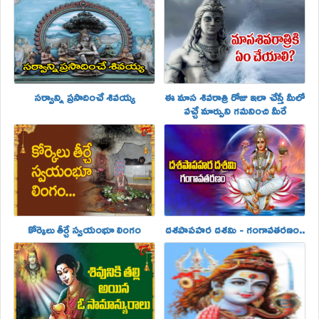
సర్వాన్ని ప్రసాదించే శివయ్య
ఈ మాస శివరాత్రి రోజు ఇలా చేస్తే మీలో
వచ్చే మార్పుని గమనించి మీరే
ఆశ్చర్యపోతారు..
కోర్కెలు తీర్చే స్వయంభూ లింగం
దశపాపహర దశమి - గంగావతరణం..