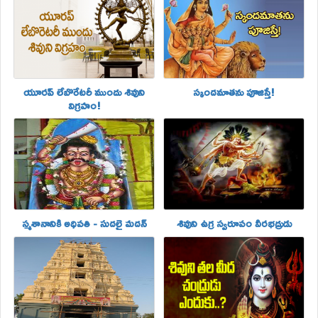
యూరప్ లేబొరేటరీ ముందు శివుని
స్కందమాతను పూజిస్తే!
విగ్రహం!
స్మశానానికి అధిపతి - సుదలై మదన్‌
శివుని ఉగ్ర స్వరూపం వీరభద్రుడు