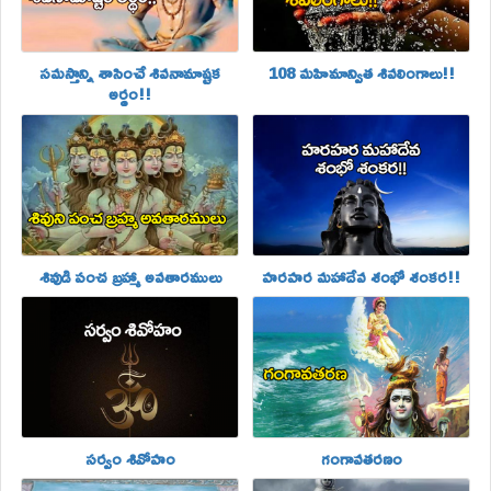
సమస్తాన్ని శాసించే శివనామాష్టక
108 మహిమాన్విత శివలింగాలు!!
అర్థం!!
శివుడి పంచ బ్రహ్మా అవతారములు
హరహర మహాదేవ శంభో శంకర!!
సర్వం శివోహం
గంగావతరణం