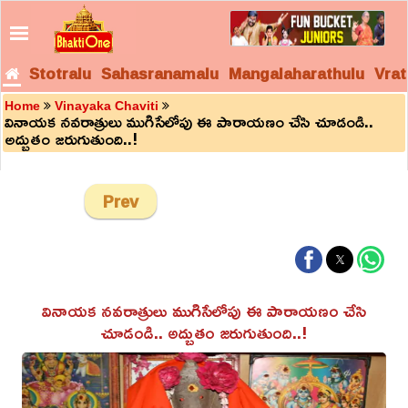
Stotralu
Sahasranamalu
Mangalaharathulu
Vrat
Home
Vinayaka Chaviti
వినాయక నవరాత్రులు ముగిసేలోపు ఈ పారాయణం చేసి చూడండి..
అద్బుతం జరుగుతుంది..!
Prev
వినాయక నవరాత్రులు ముగిసేలోపు ఈ పారాయణం చేసి
చూడండి.. అద్బుతం జరుగుతుంది..!