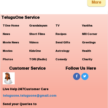
More
TeluguOne Service
TOne Home
Grandalayam
TV
Vanitha
News
Short Films
Recipes
NRI Corner
Movie News
Videos
Send Gifts
Greetings
Movies
KidsOne
Astrology
Health
Photos
TORi (Radio)
Comedy
Charity
Customer Service
Follow Us Here
Live Help 24/7Customer Care
teluguone.teluguone@gmail.com
Send your Queries to