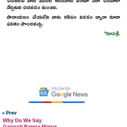
చదవలేని వారు మొదటి ఆడియోలు వింటూ ఎలా చదవాలో
నేర్చుకుని చదవడం మంచిది.
పారాయణం చేయలేని వారు కనీసం వినడం ద్వారా కూడా
ఫలితం పొందవచ్చు.
*రూపశ్రీ.
« Prev
Why Do We Say
Ganpati Bappa Morya