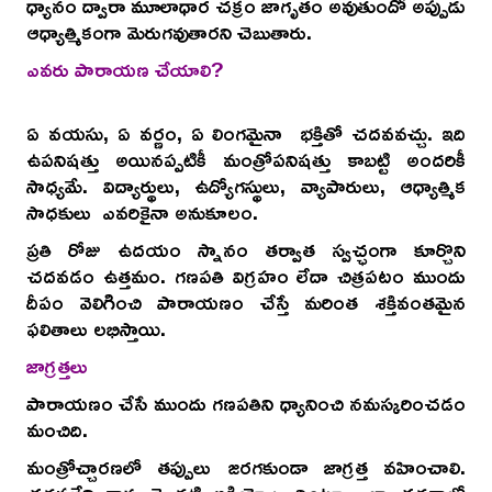
ధ్యానం ద్వారా మూలాధార చక్రం జాగృతం అవుతుందో అప్పుడు
ఆధ్యాత్మికంగా మెరుగవుతారని చెబుతారు.
ఎవరు పారాయణ చేయాలి?
ఏ వయసు, ఏ వర్ణం, ఏ లింగమైనా భక్తితో చదవవచ్చు. ఇది
ఉపనిషత్తు అయినప్పటికీ మంత్రోపనిషత్తు కాబట్టి అందరికీ
సాధ్యమే. విద్యార్థులు, ఉద్యోగస్థులు, వ్యాపారులు, ఆధ్యాత్మిక
సాధకులు ఎవరికైనా అనుకూలం.
ప్రతి రోజు ఉదయం స్నానం తర్వాత స్వచ్ఛంగా కూర్చొని
చదవడం ఉత్తమం. గణపతి విగ్రహం లేదా చిత్రపటం ముందు
దీపం వెలిగించి పారాయణం చేస్తే మరింత శక్తివంతమైన
ఫలితాలు లభిస్తాయి.
జాగ్రత్తలు
పారాయణం చేసే ముందు గణపతిని ధ్యానించి నమస్కరించడం
మంచిది.
మంత్రోచ్చారణలో తప్పులు జరగకుండా జాగ్రత్త వహించాలి.