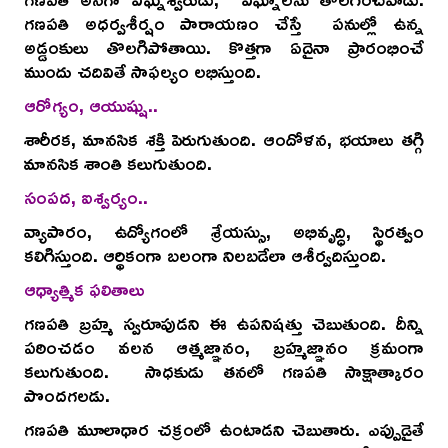
గణపతి అధర్వశీర్షం పారాయణం చేస్తే పనుల్లో ఉన్న
అడ్డంకులు తొలగిపోతాయి. కొత్తగా ఏదైనా ప్రారంభించే
ముందు చదివితే సాఫల్యం లభిస్తుంది.
ఆరోగ్యం, ఆయుష్షు..
శారీరక, మానసిక శక్తి పెరుగుతుంది. ఆందోళన, భయాలు తగ్గి
మానసిక శాంతి కలుగుతుంది.
సంపద, ఐశ్వర్యం..
వ్యాపారం, ఉద్యోగంలో శ్రేయస్సు, అభివృద్ధి, స్థిరత్వం
కలిగిస్తుంది. ఆర్థికంగా బలంగా నిలబడేలా ఆశీర్వదిస్తుంది.
ఆధ్యాత్మిక ఫలితాలు
గణపతి బ్రహ్మ స్వరూపుడని ఈ ఉపనిషత్తు చెబుతుంది. దీన్ని
పఠించడం వలన ఆత్మజ్ఞానం, బ్రహ్మజ్ఞానం క్రమంగా
కలుగుతుంది. సాధకుడు తనలో గణపతి సాక్షాత్కారం
పొందగలడు.
గణపతి మూలాధార చక్రంలో ఉంటాడని చెబుతారు. ఎప్పుడైతే