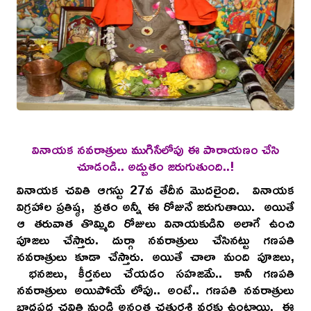
వినాయక నవరాత్రులు ముగిసేలోపు ఈ పారాయణం చేసి
చూడండి.. అద్బుతం జరుగుతుంది..!
వినాయక చవితి ఆగస్టు 27వ తేదీన మొదలైంది. వినాయక
విగ్రహాల ప్రతిష్ఠ, వ్రతం అన్నీ ఈ రోజునే జరుగుతాయి. అయితే
ఆ తరువాత తొమ్మిది రోజులు వినాయకుడిని అలాగే ఉంచి
పూజలు చేస్తారు. దుర్గా నవరాత్రులు చేసినట్టు గణపతి
నవరాత్రులు కూడా చేస్తారు. అయితే చాలా మంది పూజలు,
భనజలు, కీర్తనలు చేయడం సహజమే.. కానీ గణపతి
నవరాత్రులు అయిపోయే లోపు.. అంటే.. గణపతి నవరాత్రులు
భాద్రపద చవితి నుండి అనంత చతుర్దశి వరకు ఉంటాయి. ఈ