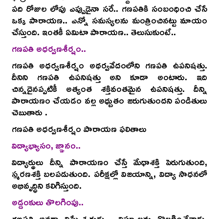
పది రోజుల లోపు ఎప్పుడైనా సరే.. గణపతికి సంబంధించి చేసే
ఒక్క పారాయణ.. ఎన్నో సమస్యలను మంత్రించినట్టు మాయం
చేస్తుంది. ఇంతకీ ఏమిటా పారాయణ.. తెలుసుకుంటే..
గణపతి అధర్వణశీర్షం..
గణపతి అధర్వణశీర్షం అథర్వవేదంలోని గణపతి ఉపనిషత్తు.
దీనిని గణపతి ఉపనిషత్తు అని కూడా అంటారు. ఇది
చిన్నదైనప్పటికీ అత్యంత శక్తివంతమైన ఉపనిషత్తు. దీన్ని
పారాయణం చేయడం వల్ల అధ్బుతం జరుగుతుందని పండితులు
చెబుతారు .
గణపతి అధర్వణశీర్షం పారాయణ ఫలితాలు
విద్యాభ్యాసం, జ్ఞానం..
విద్యార్థులు దీన్ని పారాయణం చేస్తే మేధాశక్తి పెరుగుతుంది,
స్మరణశక్తి బలపడుతుంది. పరీక్షల్లో విజయాన్ని, విద్యా సాధనలో
అభివృద్ధిని కలిగిస్తుంది.
అడ్డంకులు తొలగింపు..
గణపతి అనగా విఘ్నేశ్వరుడు, విఘ్నాలను తొలగించేవాడు.