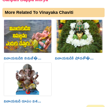
More Related To Vinayaka Chaviti
వినాయకుడిని నిమజ్�...
వినాయకుడికి షోడశో�...
వినాయకుడి రూపం విశ...