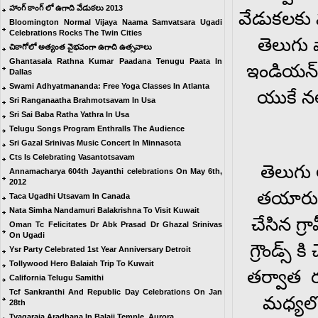
హాంగ్ కాంగ్ లో ఉగాది వేడుకలు 2013
వేడుకలకు 
Bloomington Normal Vijaya Naama Samvatsara Ugadi
Celebrations Rocks The Twin Cities
తెలుగు 
చికాగోలో అత్యంత వైభవంగా ఉగాది ఉత్సవాలు
Ghantasala Rathna Kumar Paadana Tenugu Paata In
ఇండియన్ జ
Dallas
Swami Adhyatmananda: Free Yoga Classes In Atlanta
యుకే న
Sri Ranganaatha Brahmotsavam In Usa
Sri Sai Baba Ratha Yathra In Usa
Telugu Songs Program Enthralls The Audience
Sri Gazal Srinivas Music Concert In Minnasota
Cts Is Celebrating Vasantotsavam
తెలుగు
Annamacharya 604th Jayanthi celebrations On May 6th,
2012
తయారుచ
Taca Ugadhi Utsavam In Canada
Nata Simha Nandamuri Balakrishna To Visit Kuwait
చేసిన గ
Oman Tc Felicitates Dr Abk Prasad Dr Ghazal Srinivas
On Ugadi
గ్రౌండ్స్
Ysr Party Celebrated 1st Year Anniversary Detroit
Tollywood Hero Balaiah Trip To Kuwait
తర్వాత 
California Telugu Samithi
Tcf Sankranthi And Republic Day Celebrations On Jan
మధ్యలో
28th
Tyagaraja Aradhana In Balaji Temple, Aurora