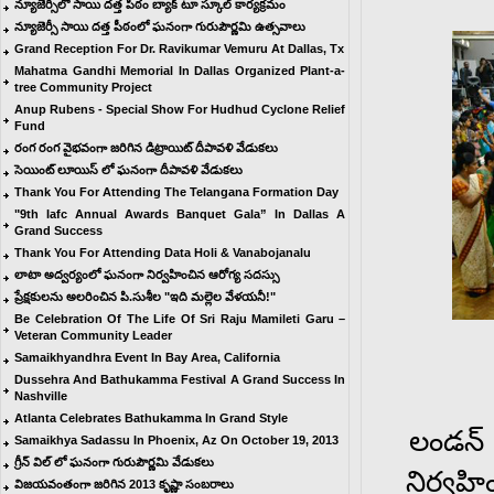
న్యూజెర్సీలో సాయి దత్త పీఠం బ్యాక్ టూ స్కూల్ కార్యక్రమం
న్యూజెర్సీ సాయి దత్త పీఠంలో ఘనంగా గురుపౌర్ణమి ఉత్సవాలు
Grand Reception For Dr. Ravikumar Vemuru At Dallas, Tx
Mahatma Gandhi Memorial In Dallas Organized Plant-a-
tree Community Project
Anup Rubens - Special Show For Hudhud Cyclone Relief
Fund
రంగ రంగ వైభవంగా జరిగిన డిట్రాయిట్ దీపావళి వేడుకలు
సెయింట్ లూయిస్ లో ఘనంగా దీపావళి వేడుకలు
Thank You For Attending The Telangana Formation Day
"9th Iafc Annual Awards Banquet Gala” In Dallas A
Grand Success
Thank You For Attending Data Holi & Vanabojanalu
లాటా అద్వర్యంలో ఘనంగా నిర్వహించిన ఆరోగ్య సదస్సు
ప్రేక్షకులను అలరించిన పి.సుశీల "ఇది మల్లెల వేళయనీ!"
Be Celebration Of The Life Of Sri Raju Mamileti Garu –
Veteran Community Leader
Samaikhyandhra Event In Bay Area, California
Dussehra And Bathukamma Festival A Grand Success In
Nashville
Atlanta Celebrates Bathukamma In Grand Style
లండన్
Samaikhya Sadassu In Phoenix, Az On October 19, 2013
గ్రీన్ విల్ లో ఘనంగా గురుపౌర్ణమి వేడుకలు
నిర్వహ
విజయవంతంగా జరిగిన 2013 కృష్ణా సంబరాలు