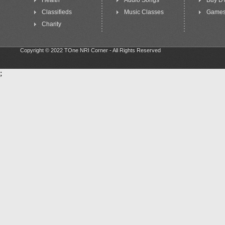
Health
Audio Songs
Buy D
Classifieds
Music Classes
Game
Charity
Copyright © 2022 TOne NRI Corner - All Rights Reserved
;