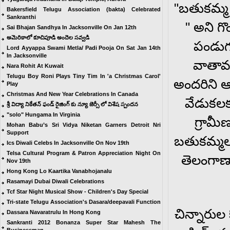
"బతుకమ్మ
Bakersfield Telugu Association (bakta) Celebrated
Sankranthi
" అని గ
Sai Bhajan Sandhya In Jacksonville On Jan 12th
అమెరికాలో కూచిపూడి అందెల సవ్వడి
పండుగ
Lord Ayyappa Swami Metla/ Padi Pooja On Sat Jan 14th
In Jacksonville
వాతావర
Nara Rohit At Kuwait
Telugu Boy Roni Plays Tiny Tim In 'a Christmas Carol'
అందరిని ఆక
Play
Christmas And New Year Celebrations In Canada
వేడుకలకు
శ్రీ విద్యా నికేతన్ ఫండ్ రైజింగ్ కు న్యూ జెర్సీ లో విశేష స్పందన
"solo" Hungama In Virginia
గ్రామీ
Mohan Babu’s Sri Vidya Niketan Garners Detroit Nri
Support
బతుకమ్మలన
Ics Diwali Celebs In Jacksonville On Nov 19th
Telsa Cultural Program & Patron Appreciation Night On
తెలంగాణా 
Nov 19th
Hong Kong Lo Kaartika Vanabhojanalu
Rasamayi Dubai Diwali Celebrations
Tcf Star Night Musical Show - Children's Day Special
Tri-state Telugu Association's Dasara/deepavali Function
చిన్నారుల 
Dassara Navaratrulu In Hong Kong
Sankranti 2012 Bonanza Super Star Mahesh The