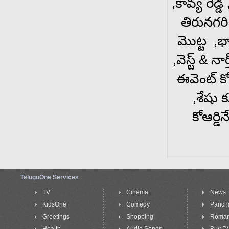
,కావ్య రెడ
తిరునగరి,
మొట్ట ,భ
,వెస్ట్ & నార
ఈవెంట్ కోఆర
,శేషు క
కోఆర్డి
TeluguOne Services
TV
Cinema
News
KidsOne
Comedy
Panch
Greetings
Shopping
Roma