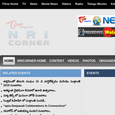
TOne Home
TV
News
Movie News
Videos
Radio
Telugu Movies
Ki
HOME
NRICORNER HOME
CONTENT
VIDEOS
PHOTOS
ORGANIZA
RELATED EVENTS
EVENTS
శాక్రమెంటో తెలుగు సంఘం 15 వ వార్షికోత్సవం మరియు సంక్రాంతి
2019 సంబరాలు
అత్యంత వైభవంగా కెనడాలో ఉగాది ఉత్సవాలు..
న్యూ జెర్సీ లో ఘనంగా హోలీ సంబరాలు
సెంట్రల్ ఓహియో లో సంక్రాంతి సందడి..
“apta Deepavali Celeberations In Connecticut”
యూరోప్ లో బతుకమ్మ పండుగ సంబరాలు..