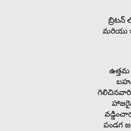
బ్రిటన్
మరియు ఇ
ఉత్తమ
బహుమ
గెలిచినవా
హాజరై
వడ్డించ
పండగ జ