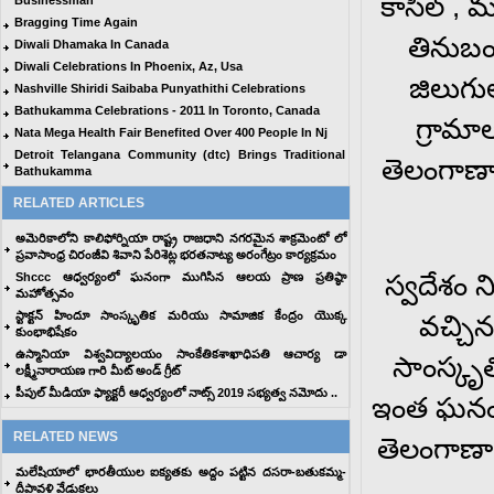
కాసిల్ , 
Businessman
Bragging Time Again
తినుబం
Diwali Dhamaka In Canada
Diwali Celebrations In Phoenix, Az, Usa
జిలుగు
Nashville Shiridi Saibaba Punyathithi Celebrations
Bathukamma Celebrations - 2011 In Toronto, Canada
గ్రామా
Nata Mega Health Fair Benefited Over 400 People In Nj
Detroit Telangana Community (dtc) Brings Traditional
తెలంగాణా
Bathukamma
RELATED ARTICLES
అమెరికాలోని కాలిఫోర్నియా రాష్ట్ర రాజధాని నగరమైన శాక్రమెంటో లో
ప్రవాసాంధ్ర చిరంజీవి శివాని పేరిశెట్ల భరతనాట్య అరంగేట్రం కార్యక్రమం
స్వదేశం
Shccc ఆధ్వర్యంలో ఘనంగా ముగిసిన ఆలయ ప్రాణ ప్రతిష్ఠా
మహోత్సవం
స్టాక్టన్ హిందూ సాంస్కృతిక మరియు సామాజిక కేంద్రం యొక్క
వచ్చిన
కుంభాభిషేకం
ఉస్మానియా విశ్వవిద్యాలయం సాంకేతికశాఖాధిపతి ఆచార్య డా
సాంస్కృత
లక్ష్మీనారాయణ గారి మీట్ అండ్ గ్రీట్
పీపుల్ మీడియా ఫ్యాక్టరీ ఆధ్వర్యంలో నాట్స్ 2019 సభ్యత్వ నమోదు ..
ఇంత ఘనంగా
RELATED NEWS
తెలంగాణా 
మలేషియాలో భారతీయుల ఐక్యతకు అద్దం పట్టిన దసరా-బతుకమ్మ-
దీపావళి వేడుకలు