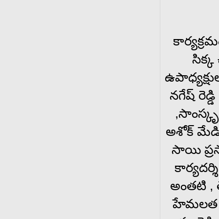
కార్యక్రమ
సిక్క
ఉపాధ్యక్షు
నగేష్ రెడ
,సాంస్కృ
అశోక్ మేడి
సాయి ప్రస
కార్యదర్
అంతటి , 
హేమలత గంగ