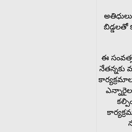
అతిధులుగ
బిడ్డలతో
ఈ సంవత్స
నేతన్నకు మ
కార్యక్రమాల
ఎన్నారై
కల్ప
కార్యక్
న