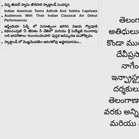
చిన్న జీయర్ స్వామి తొలిసారి స్కాట్లాండ్ సందర్శన
Indian American Teens Adhvik And Yuktha Captivate
Audiences With Their Indian Classical Art Debut
తెలం
Performances
ఆస్ట్రేలియా సిడ్నీ లో వినూత్నంగా జరిగిన విజయ గొల్లపూడి
అతిధులుగ
కథల‌సంపుటి ‘నీ జీవితం నీ చేతిలో’ మరియు శ్రీ పెయ్యేటి రంగారావు
గారి భావగీతాలు ‘రంగానందలహరి’ పుస్తక ఆవిష్కరణ మహోత్సవం
కొండా ముర
స్కాట్లాండ్ లో మొట్టమొదటిగా జరుగబోవు అష్టావధానము...
దేవీప్ర
నాగేం
ఇన్ఫ్రాస్
దర్శకుల
తెలంగాణా 
వరకు అన్ని
మరియు స