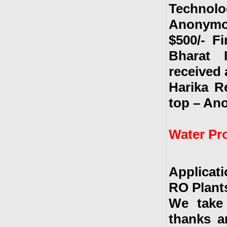
Technol
Anonymo
$500/- F
Bharat 
received
Harika R
top – An
Water Pr
Applicat
RO Plants
We take 
thanks a