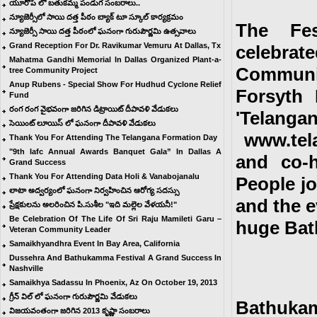
యూరోప్ లో బతుకమ్మ పండుగ సంబరాలు..
న్యూజెర్సీలో సాయి దత్త పీఠం బ్యాక్ టూ స్కూల్ కార్యక్రమం
The Fes
న్యూజెర్సీ సాయి దత్త పీఠంలో ఘనంగా గురుపౌర్ణమి ఉత్సవాలు
Grand Reception For Dr. Ravikumar Vemuru At Dallas, Tx
celebr
Mahatma Gandhi Memorial In Dallas Organized Plant-a-
Communit
tree Community Project
Anup Rubens - Special Show For Hudhud Cyclone Relief
Forsyth
Fund
రంగ రంగ వైభవంగా జరిగిన డిట్రాయిట్ దీపావళి వేడుకలు
'Tela
సెయింట్ లూయిస్ లో ఘనంగా దీపావళి వేడుకలు
www.tel
Thank You For Attending The Telangana Formation Day
"9th Iafc Annual Awards Banquet Gala” In Dallas A
and co-
Grand Success
Thank You For Attending Data Holi & Vanabojanalu
People jo
లాటా అద్వర్యంలో ఘనంగా నిర్వహించిన ఆరోగ్య సదస్సు
and the e
ప్రేక్షకులను అలరించిన పి.సుశీల "ఇది మల్లెల వేళయనీ!"
Be Celebration Of The Life Of Sri Raju Mamileti Garu –
huge Ba
Veteran Community Leader
Samaikhyandhra Event In Bay Area, California
Dussehra And Bathukamma Festival A Grand Success In
Nashville
Samaikhya Sadassu In Phoenix, Az On October 19, 2013
గ్రీన్ విల్ లో ఘనంగా గురుపౌర్ణమి వేడుకలు
Bathukam
విజయవంతంగా జరిగిన 2013 కృష్ణా సంబరాలు