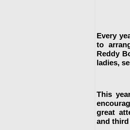
Every ye
to arra
Reddy Bo
ladies, s
This yea
encourag
great at
and third