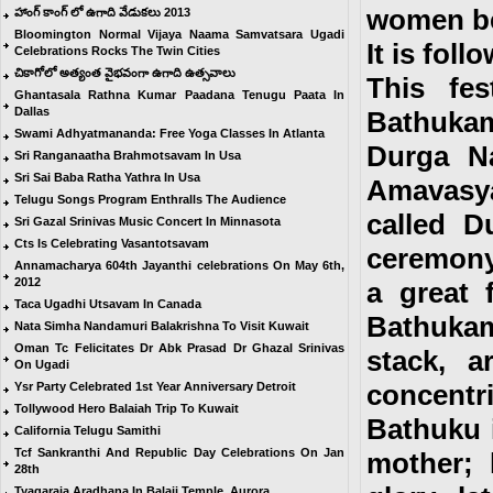
women bel
హాంగ్ కాంగ్ లో ఉగాది వేడుకలు 2013
Bloomington Normal Vijaya Naama Samvatsara Ugadi
It is fol
Celebrations Rocks The Twin Cities
చికాగోలో అత్యంత వైభవంగా ఉగాది ఉత్సవాలు
This fes
Ghantasala Rathna Kumar Paadana Tenugu Paata In
Dallas
Bathuka
Swami Adhyatmananda: Free Yoga Classes In Atlanta
Durga Na
Sri Ranganaatha Brahmotsavam In Usa
Sri Sai Baba Ratha Yathra In Usa
Amavasya
Telugu Songs Program Enthralls The Audience
called D
Sri Gazal Srinivas Music Concert In Minnasota
Cts Is Celebrating Vasantotsavam
ceremony
Annamacharya 604th Jayanthi celebrations On May 6th,
2012
a great 
Taca Ugadhi Utsavam In Canada
Bathuka
Nata Simha Nandamuri Balakrishna To Visit Kuwait
Oman Tc Felicitates Dr Abk Prasad Dr Ghazal Srinivas
stack, a
On Ugadi
concentr
Ysr Party Celebrated 1st Year Anniversary Detroit
Tollywood Hero Balaiah Trip To Kuwait
Bathuku 
California Telugu Samithi
Tcf Sankranthi And Republic Day Celebrations On Jan
mother; 
28th
Tyagaraja Aradhana In Balaji Temple, Aurora