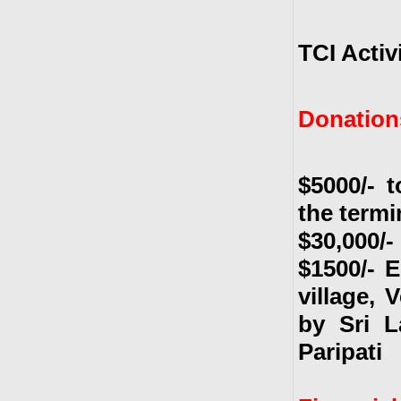
TCI Activ
Donation
$5000/- 
the termi
$30,000/-
$1500/- E
village,
by Sri 
Paripati