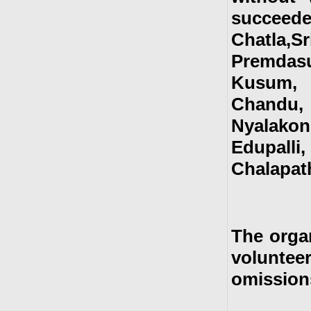
succeede
Chatla,
Premdas
Kusum, 
Chandu,
Nyalako
Edupall
Chalapath
The organ
volunteer
omission