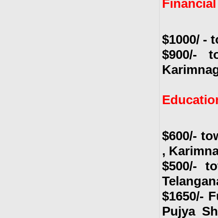
Financia
$1000/ - 
$900/- 
Karimnaga
Educatio
$600/- to
, Karimn
$500/- t
Telangan
$1650/- F
Pujya Sh