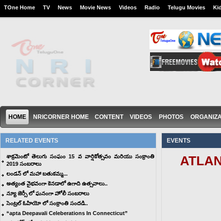
TOne Home
TV
News
Movie News
Videos
Radio
Telugu Movies
Ki
HOME
NRICORNER HOME
CONTENT
VIDEOS
PHOTOS
ORGANIZA
RELATED EVENTS
EVENTS
శాక్రమెంటో తెలుగు సంఘం 15 వ వార్షికోత్సవం మరియు సంక్రాంతి
ATLANT
2019 సంబరాలు
లండన్ లో మహా బతుకమ్మ...
అత్యంత వైభవంగా కెనడాలో ఉగాది ఉత్సవాలు..
న్యూ జెర్సీ లో ఘనంగా హోలీ సంబరాలు
సెంట్రల్ ఓహియో లో సంక్రాంతి సందడి..
“apta Deepavali Celeberations In Connecticut”