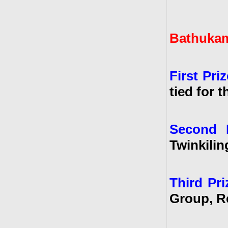
Bathukam
First Priz
tied for t
Second P
Twinkilin
Third Pri
Group, R