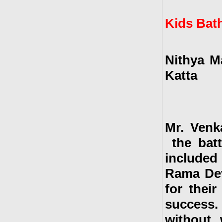
Kids Bat
Nithya M
Katta
Mr. Venk
the batt
included
Rama Devi
for thei
success
without 