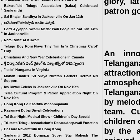
glory, l
Bakersfield Telugu Association (bakta) Celebrated
patron g
Sankranthi
Sai Bhajan Sandhya In Jacksonville On Jan 12th
అమెరికాలో కూచిపూడి అందెల సవ్వడి
Lord Ayyappa Swami Metla/ Padi Pooja On Sat Jan 14th
In Jacksonville
Nara Rohit At Kuwait
Telugu Boy Roni Plays Tiny Tim In 'a Christmas Carol'
An inno
Play
Christmas And New Year Celebrations In Canada
Telangan
శ్రీ విద్యా నికేతన్ ఫండ్ రైజింగ్ కు న్యూ జెర్సీ లో విశేష స్పందన
"solo" Hungama In Virginia
attracti
Mohan Babu’s Sri Vidya Niketan Garners Detroit Nri
atmospher
Support
Ics Diwali Celebs In Jacksonville On Nov 19th
Telangan
Telsa Cultural Program & Patron Appreciation Night On
Nov 19th
by melod
Hong Kong Lo Kaartika Vanabhojanalu
team. C
Rasamayi Dubai Diwali Celebrations
Tcf Star Night Musical Show - Children's Day Special
children 
Tri-state Telugu Association's Dasara/deepavali Function
by the a
Dassara Navaratrulu In Hong Kong
Sankranti 2012 Bonanza Super Star Mahesh The