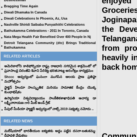
enjoyed
Businessman
Bragging Time Again
Grocerie
Diwali Dhamaka In Canada
Joginapa
Diwali Celebrations In Phoenix, Az, Usa
Nashville Shiridi Saibaba Punyathithi Celebrations
the Deve
Bathukamma Celebrations - 2011 In Toronto, Canada
Telangana
Nata Mega Health Fair Benefited Over 400 People In Nj
Detroit Telangana Community (dtc) Brings Traditional
from pro
Bathukamma
heavily i
RELATED ARTICLES
back hom
అమెరికాలోని కాలిఫోర్నియా రాష్ట్ర రాజధాని నగరమైన శాక్రమెంటో లో
ప్రవాసాంధ్ర చిరంజీవి శివాని పేరిశెట్ల భరతనాట్య అరంగేట్రం కార్యక్రమం
Shccc ఆధ్వర్యంలో ఘనంగా ముగిసిన ఆలయ ప్రాణ ప్రతిష్ఠా
మహోత్సవం
స్టాక్టన్ హిందూ సాంస్కృతిక మరియు సామాజిక కేంద్రం యొక్క
కుంభాభిషేకం
ఉస్మానియా విశ్వవిద్యాలయం సాంకేతికశాఖాధిపతి ఆచార్య డా
లక్ష్మీనారాయణ గారి మీట్ అండ్ గ్రీట్
పీపుల్ మీడియా ఫ్యాక్టరీ ఆధ్వర్యంలో నాట్స్ 2019 సభ్యత్వ నమోదు ..
RELATED NEWS
మలేషియాలో భారతీయుల ఐక్యతకు అద్దం పట్టిన దసరా-బతుకమ్మ-
Communi
దీపావళి వేడుకలు