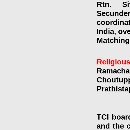
Rtn. S
Secunde
coordina
India, ov
Matching 
Religiou
Ramacha
Choutup
Prathist
TCI boar
and the 