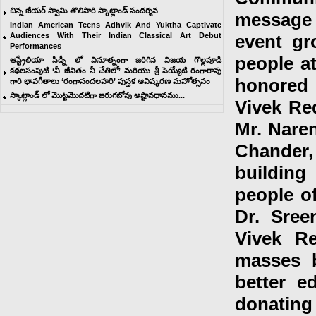
చిన్న జీయర్ స్వామి తొలిసారి స్కాట్లాండ్ సందర్శన
message 
Indian American Teens Adhvik And Yuktha Captivate
Audiences With Their Indian Classical Art Debut
event gr
Performances
people a
ఆస్ట్రేలియా సిడ్నీ లో వినూత్నంగా జరిగిన విజయ గొల్లపూడి
కథల‌సంపుటి ‘నీ జీవితం నీ చేతిలో’ మరియు శ్రీ పెయ్యేటి రంగారావు
honored 
గారి భావగీతాలు ‘రంగానందలహరి’ పుస్తక ఆవిష్కరణ మహోత్సవం
స్కాట్లాండ్ లో మొట్టమొదటిగా జరుగబోవు అష్టావధానము...
Vivek Re
Mr. Nare
Chander
buildin
people of
Dr. Sree
Vivek R
masses b
better e
donating 