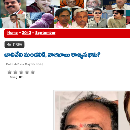
Home
»
2013
»
September
బాలినేని మండ‌లికి, నాగ‌బాబు రాజ్య‌స‌భ‌కు?
Publish Date:May 20, 2026