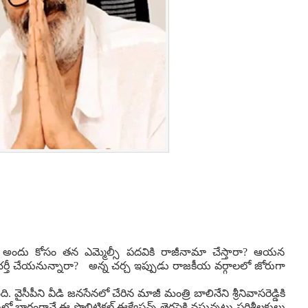
? అందు కోసం తన ఎమ్మెల్సీ పదవికి రాజీనామా చేస్తారా? ఆయన
ితో భర్తీ చేయనున్నారా? అన్న చ‌ర్చ ఇప్పుడు రాజకీయ వర్గాలలో జోరుగా
. వైసీపీని వీడి జనసేనలో చేరిన మాజీ మంత్రి బాలినేని శ్రీనివాసరెడ్డికి
భాగంగానే ఈ పొలిటికల్ ఈక్వేషన్స్ తెరపైకి వస్తున్నట్లు పరిశీలకులు