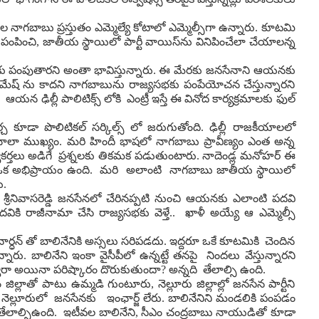
ెల నాగబాబు ప్రస్తుతం ఎమ్మెల్యే కోటాలో ఎమ్మెల్సీగా ఉన్నారు. కూటమి
 పంపించి, జాతీయ స్థాయిలో పార్టీ వాయిస్‌ను వినిపించేలా చేయాలన్న‌
‌భ‌కు పంపుతారని అంతా భావిస్తున్నారు. ఈ మేరకు జనసేనాని ఆయనకు
రామేష్ ను కాదని నాగబాబును రాజ్యసభకు పంపేయోచన చేస్తున్నారని
్లీ ఆయ‌న ఢిల్లీ పాలిటిక్స్ లోకి ఎంట్రీ ఇస్తే ఈ వినోద కార్య‌క్ర‌మాల‌కు ఫుల్
్చ కూడా పొలిటికల్ సర్కిల్స్ లో జరుగుతోంది. ఢిల్లీ రాజకీయాలలో
ాష చాలా ముఖ్యం. మరి హిందీ భాషలో నాగబాబు ప్రావీణ్యం ఎంత అన్న
‌ర్త‌లు అడిగే ప్ర‌శ్న‌ల‌కు తిక‌మ‌క ప‌డుతుంటారు. నాదెండ్ల మ‌నోహ‌ర్ ఈ
లోనే ఒక అభిప్రాయం ఉంది. మ‌రి అలాంటి నాగ‌బాబు జాతీయ స్థాయిలో
ి.
రీనివాసరెడ్డి జనసేనలో చేరినప్పటి నుంచి ఆయనకు ఎలాంటి పదవి
వికి రాజీనామా చేసి రాజ్యసభకు వెళ్తే.. ఖాళీ అయ్యే ఆ ఎమ్మెల్సీ
‌నార్ధ‌న్ తో బాలినేనికి అస్స‌లు సరిపడదు. ఇద్ద‌రూ ఒకే కూట‌మికి చెందిన
. బాలినేని ఇంకా వైసీపీలో ఉన్న‌ట్టే త‌న‌పై నింద‌లు వేస్తున్నార‌ని
్వారా అయినా ప‌రిష్కారం దొరుకుతుందా? అన్న‌ది తేలాల్సి ఉంది.
ల్లాతో పాటు ఉమ్మడి గుంటూరు, నెల్లూరు జిల్లాల్లో జనసేన పార్టీని
 నెల్లూరులో జ‌న‌సేన‌కు ఇంఛార్జ్ లేరు. బాలినేనిని మండలికి పంపడం
‌ది తేలాల్సిఉంది. ఇటీవల బాలినేని, సీఎం చంద్రబాబు నాయుడితో కూడా