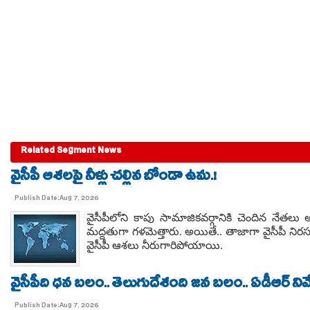
Related Segment News
వైసీపీ ఆశలపై నీళ్లు చల్లిన బోండా ఉమ.!
Publish Date:Aug 7, 2026
వైసీపీలోని కాపు సామాజికవర్గానికి చెందిన నేతల
మద్దతుగా గళమెత్తారు. అయితే.. తాజాగా వైసీపీ నిరస
వైసీపీ ఆశలు నీరుగారిపోయాయి.
వైసీపీది ధన బలం.. తెలుగుదేశంది జన బలం.. ఏడీఆర్ నివేది
Publish Date:Aug 7, 2026