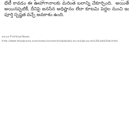
భేటీ కావడం ఈ ఊహాగానాలకు మరింత బలాన్ని చేకూర్చింది. అయితే ఇవ‌న
అయినప్పటికీ, దీనిపై జనసేన అధిష్టానం లేదా కూటమి పెద్దల నుంచి ఇం
పూర్తి స్పష్టత వచ్చే అవకాశం ఉంది.
en-us
Political News
http://www.teluguone.com/news/content/nagababu-to-resign-as-mlc-39-220346.html