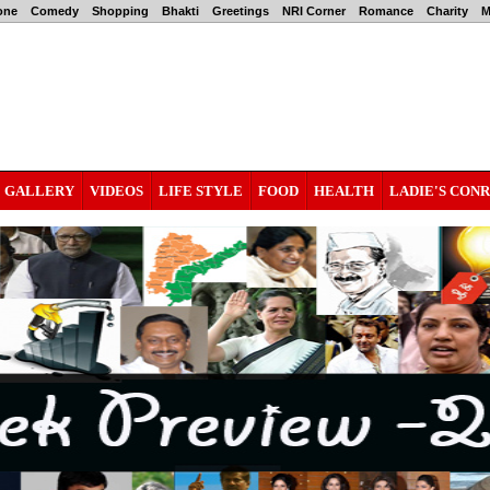
one
Comedy
Shopping
Bhakti
Greetings
NRI Corner
Romance
Charity
M
GALLERY
VIDEOS
LIFE STYLE
FOOD
HEALTH
LADIE'S CON