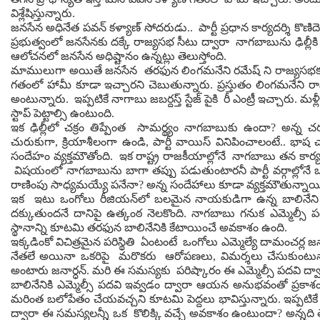
విశ్లేషిస్తున్నారు.
జనసేన అధినేత పవన్ కళ్యాణ్ సోదరుడు.. పార్టీ ప్రధాన కార్యదర్శి కొణిద
ప్రభుత్వంలో జనసేనకు దక్కే రాజ్యసభ సీటు ద్వారా నాగబాబును ఢిల్లీకి
ఆలోచనలో జ‌న‌సేన‌ అధిష్టానం ఉన్నట్లు తెలుస్తోంది.
మాములుగా అయితే జ‌న‌సేన త‌ర‌ఫున‌ లింగ‌మ‌నేని ర‌మేష్ ని రాజ్య‌స
గతంలో హామీ కూడా ఇచ్చారని చెబుతున్నారు. ప్రస్తుతం లింగమనేని 
అంటున్నారు. ఇప్ప‌టికే నాగాబు జ‌బ‌ర్ద‌స్త్ స్టేజ్ పైకి రీ ఎంట్రీ ఇచ్చారు. మ‌ళ
స్టాప్ పెట్టాల్సి ఉంటుంది.
ఇక ఢిల్లీలో చ‌క్రం తిప్పేంత సామర్థ్యం నాగ‌బాబుకు ఉందా? అన్న చర
చురుకుగా, క్రియాశీలంగా ఉండి, పార్టీ వాయిస్ వినిపించాలంటే.. భ
సందేహం వ్యక్తమౌతోంది. ఇక రాష్ట్ర రాజ‌కీయాల్లోనే నాగ‌బాబు త‌న కార్య‌క
విష‌యంలో నాగ‌బాబును బాగా త‌ప్పు ప‌డుతుంటార‌నీ పార్టీ వర్గాల్
రాణింపు సాధ్య‌మ‌య్యే ప‌నేనా? అన్న సందేహాలు కూడా వ్యక్తమౌతున్నాయ
ఇక ఇటు ఒంగోలు రీజియన్‌లో బలమైన నాయకుడిగా ఉన్న బాలినేని శ్
దక్కుతుందనే దానిపై ఉత్కంఠ నెలకొంది. నాగబాబు గనుక ఎమ్మెల్సీ పద
స్థానాన్ని కూటమి తరఫున బాలినేనికి కేటాయించే అవకాశం ఉంది.
ఇక్క‌డింకో విచిత్ర‌మైన ప‌రిస్థితి ఏంటంటే ఒంగోలు ఎమ్మెల్యే దామంచ‌ర్ల జ
నేత‌లే అయినా ఒక‌రిపై మ‌రొక‌రు ఆరోప‌ణ‌లు, విమర్శలు చేసుకుంటున్నారు
అంటారు జ‌నార్ధ‌న్. మ‌రి ఈ స‌మ‌స్యకు ప‌రిష్కారం ఈ ఎమ్మెల్సీ ప‌ద‌వి ద
బాలినేనికి ఎమ్మెల్సీ పదవి ఇవ్వడం ద్వారా ఆయన అనుభవంతో ప్రకాశం జి
మరింత బలోపేతం చేయవచ్చని కూటమి పెద్దలు భావిస్తున్నారు. ఇప్ప‌టికే
ద్వారా ఈ స‌మ‌స్య‌ల‌న్నీ ఒక కొలిక్కి వ‌చ్చే అవ‌కాశం ఉంటుందా? అన్న