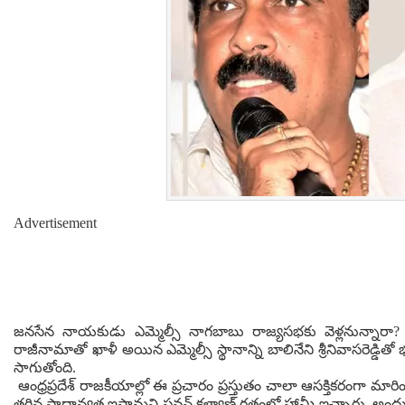
Advertisement
జనసేన నాయకుడు ఎమ్మెల్సీ నాగబాబు రాజ్యసభకు వెళ్లనున్నారా
రాజీనామాతో ఖాళీ అయిన ఎమ్మెల్సీ స్థానాన్ని బాలినేని శ్రీనివాసరెడ్డ
సాగుతోంది.
ఆంధ్రప్రదేశ్ రాజకీయాల్లో ఈ ప్రచారం ప్రస్తుతం చాలా ఆసక్తికరంగా మారింది
తగిన ప్రాధాన్యత ఇస్తామని పవన్ కళ్యాణ్ గతంలో హామీ ఇచ్చారు. అందులో 