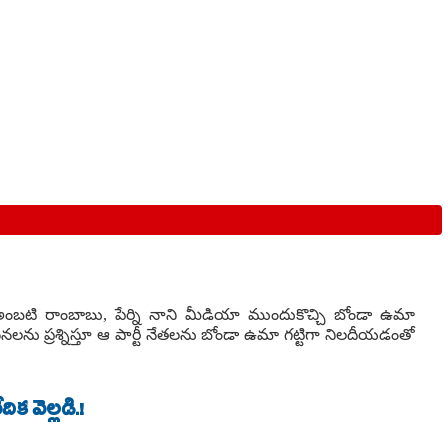
ు అంబటి రాంబాబు, పేర్ని నాని మీడియా ముందుకొచ్చి బోండా ఉమా
నలను ప్రశ్నిస్తూ ఆ పార్టీ నేతలను బోండా ఉమా గట్టిగా నిలదీయడంతో
క వెల్లడి.!