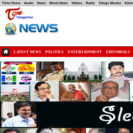
TOne Home
Audio
News
Movie News
Videos
Radio
Telugu Movies
Kids
LATEST NEWS
POLITICS
ENTERTAINMENT
EDITORIALS