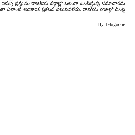
్నీ ప్రస్తుతం రాజకీయ వర్గాల్లో బలంగా వినిపిస్తున్న సమాచారమే
కా ఎలాంటి అధికారిక ప్రకటన వెలువడలేదు. రాబోయే రోజుల్లో దీనిపై
By
Teluguone