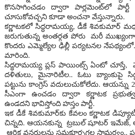
కొనసాగించడం ద్వారా పార్లమెంట్‌లో పార్టీ
చూసుకోవచ్చ‌ని కూడా అంచ‌నా వేస్తున్నారు.
కర్ణాటకలో సిద్ధరామయ్య, డీకే శివకుమార్ మధ్
జరుగుతున్న అంతర్గత పోరు మ‌రీ ముఖ్యంగా క
కొందరు ఎమ్మెల్యేల ఢిల్లీ పర్యటనల నేపథ్యంలో..
మారింది.
సిద్ధరామయ్య ప్లస్ పాయింట్స్ ఏంటో చూస్తే, 
దళితులు, మైనారిటీల.. ఓటు బ్యాంకుపై సి
పట్టును కాంగ్రెస్ వదులుచుకోలేదు. ఆయన్ను
సీఎంగా ఉంచడం ద్వారా కర్ణాటక ప్రభుత్వ స
ఉండద‌ని భావిస్తోంది హ‌స్తం పార్టీ.
ఇక డీకే శివకుమార్‌కు కేవలం కర్ణాటక డిప్య
చిన్నది. ఆయనకున్న ట్రబుల్ షూటర్ ఇమేజ్, ఆర్
ఆర్థిక వనరులను సమకూర్చగల సామర్థ్యం.. ప్రస్