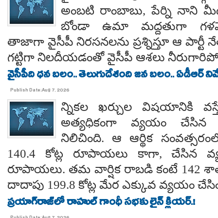
అంబటి రాంబాబు, పేర్ని నాని మ
బోండా ఉమా మద్దతుగా గళమెత
తాజాగా వైసీపీ నిరసనలను ప్రశ్నిస్తూ ఆ పార్ట
గట్టిగా నిలదీయడంతో వైసీపీ ఆశలు నీరుగార
వైసీపీది ధన బలం.. తెలుగుదేశంది జన బలం.. ఏడీఆర్ నివేది
Publish Date:Aug 7, 2026
న్నికల ఖర్చుల విషయానికి వస్త
అత్యధికంగా వ్యయం చేసిన ప్
నిలిచింది. ఆ ఆర్థిక సంవత్సర
140.4 కోట్ల రూపాయలు కాగా, చేసిన వ్
రూపాయలు. తమ వార్షిక రాబడి కంటే 142 శ
దాదాపు 199.8 కోట్ల మేర ఎక్కువ వ్యయం చేసిం
ప్రయాగ్‌రాజ్‌లో రాహుల్ గాంధీ సభకు లైన్ క్లియర్.!