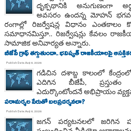
దృక్పథానికి అనుగుణంగా అర్థ
అవసరం ఉందన్న మోహన్ భగవత్..
రంగాల్లో రిజర్వేషన్ల విధానం ఎంతకాలం కొ
సమాధానమిస్తూ.. రిజర్వేషన్లు కేవలం రాజకీ
సామాజిక అనివార్యత అన్నారు.
బీజేపీ గ్రాఫ్ తగ్గుతుందా.. భవిష్యత్ రాజకీయాలపై ఆసక్తికర 
Publish Date:Aug 6, 2026
గడిచిన దశాబ్ద కాలంలో కేంద్రంలో 
ఎదిగిన బీజేపీ, ప్రస్తుతం 
ఎదుర్కొంటోందనే అభిప్రాయం వ్యక్
పరామర్శల పేరుతో బలప్రదర్శనలా?
Publish Date:Aug 6, 2026
జగన్ పర్యటనలలో జరిగిన
సంబంధించిన వీడియో ఆధారాలన