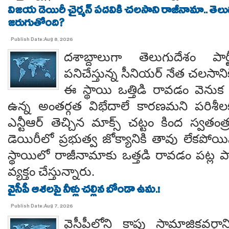
విజయ డెయిరీ చైర్మన్ పదవికి చలసాని రాజీనామా.. తె
జరుగుతోంది?
Publish Date:Aug 8, 2026
దశాబ్దాలుగా తెలుగుదేశం పార్
పనిచేస్తున్న సీనియర్ నేత చలసానిక
ఈ స్థాయి ఒత్తిడి రావడం వెనుక కృష
ఉన్న అంతర్గత విభేదాలే కారణమని పరిశీల
ఎన్టీఆర్ తెచ్చిన మాక్స్ చట్టం కింద స్వతంత
డెయిరీలో ప్రభుత్వ జోక్యానికి తావు లేకపో
స్థాయిలో రాజీనామాకు ఒత్తడి రావడం పట్ల ప
వ్యక్తం చేస్తున్నారు.
వైసీపీ ఆశలపై నీళ్లు చల్లిన బోండా ఉమ.!
Publish Date:Aug 7, 2026
వైసీపీలోని కాపు సామాజికవర్గా