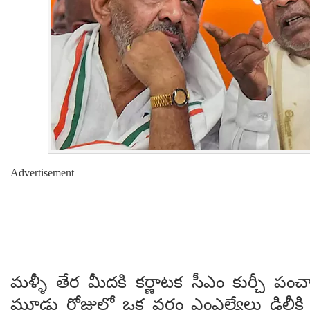
Advertisement
మళ్ళీ తేర మీదకి కర్ణాటక సీఎం కుర్చీ ప
మూడు రోజుల్లో ఒక వర్గం ఎంఎల్యేలు ఢిల్లీక