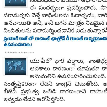
ఈ సందర్భంగా ప్రదర్శించారు. 
పరామర్శకు వెళ్తే బాధితులను ఓదార్చడం, వా
ఆనవాయితీ అనీ, కానీ జగన్ మాత్రం నిజమైన 
నిందితులను పరామర్శించడానికి వెడుతున్నారన
ప్రయాగ్ రాజ్ లో రాహుల్ ఛాత్రోన్ కీ గూంజ్ కార్యక్రమాన
ఉపసంహరణ.!
Publish Date:Aug 6, 2026
యూపీలో భారీ వర్షాలు, శాంతిభద్రత
ఆదేశాలు కారణంగా చూపుతూ కాయస
అనుమతిని ఉపసంహరించుకుంది
సంతృప్తికరంగా లేదని కాంగ్రెస్ చెబుతోంది.
బీజేపీ ప్రభుత్వ ఒత్తిడి కారణంగానే రా
ఇవ్వడం లేదని ఆరోపిస్తోంది.