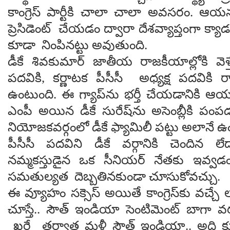
కాంగ్రెస్ పార్టీకి చాలా చాలా అవసరం. ఆయన
ప్రెసిడెంట్ చేయడం ద్వారా దేశవ్యాప్తంగా క్యాడ
కూడా నింపిన‌ట్టు అవుతుంది.
డీకే శివకుమార్ జాతీయ రాజకీయాల్లోకి వెళ
పదవికి, కర్ణాటక పీసీసీ అధ్యక్ష పదవికి 
ఉంటుంది. ఈ గ్యాప్‌ను భర్తీ చేయడానికి 
ఎంపీ అయిన డీకే సురేష్‌ను అసెంబ్లీకి పం
నియోజకవర్గంలో డీకే ఫ్యామిలీ పట్టు అలానే ఉ
పీసీసీ పదవిని డీకే వర్గానికి చెందిన ల
నమ్మకస్తుడైన ఒక సీనియర్ నేతకు ఇవ్వడం 
సమతుల్యత దెబ్బతినకుండా చూసుకోవచ్చు.
ఈ వ్యూహం సక్సెస్ అయితే కాంగ్రెస్‌కు వచ్చే
చూస్తే.. సౌత్ ఇండియా సెంటిమెంట్ బాగా వ‌
ఖర్గే తర్వాత మళ్లీ సౌత్ ఇండియా.. అది క