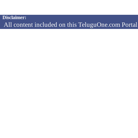
Copyright © 2026 TeluguOne NEWS - All Rights Reserved
Disclaimer:
All content included on this TeluguOne.com Portal 
audio clips, is the property of ObjectOne Informati
by copyright laws. The collection, arrangement and 
channels is the exclusive property of ObjectOne In
protected copyright laws.
You may not copy, reproduce, distribute, p
transmit, or in any other way exploit any
ObjectOne Information Systems Ltd or our