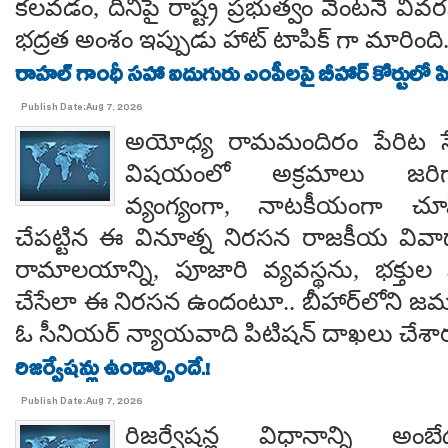
కలవడం, దీనిపై రాష్ట్ర ప్రభుత్వం వెంటనే వ
భద్రత అంశం ఇప్పుడు హాట్ టాపిక్ గా మారింది
రాహల్ గాంధీ సహా ఐదుగురు ఎంపీలపై బీహార్ కోర్టులో ప
Publish Date:Aug 7, 2026
అయోధ్య రామమందిరం పేరిట సే
విషయంలో అక్రమాలు జరిగ
వ్యంగ్యంగా, నాటకీయంగా చూ
చేపట్టిన ఈ వినూత్న నిరసన రాజకీయ వివాదాన
రామాలయాన్ని, పూజారి వ్యవస్థను, భక్తు
చేసేలా ఈ నిరసన ఉందంటూ.. బీహార్‌లోని జమూ
ఓ సీనియర్ న్యాయవాది పిటిషన్ దాఖలు చేశార
రిజర్వేషన్లు ఉండాల్సిందే.!
Publish Date:Aug 7, 2026
రిజర్వేషన్ల విధానాన్ని అం