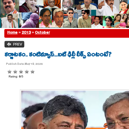
Home
»
2013
»
October
క‌ర్ణాట‌కం.. కంటిన్యూస్...బ‌ట్ ఢిల్లీ లీక్స్ ఏంటంటే?
Publish Date:May 19, 2026