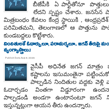
బీజేపీకి ఏ పార్టీతోనూ పొత్తుల
లేదని స్పష్టం చేశారు. జనసేన ప
మిత్రబంధం కేవలం కేంద్ర స్థాయికి , ఆంధ్రప్రదేశ్
పరిమితమని, తెలంగాణలో ఆ పొత్తును పొడిగిం
కుండబద్దలు కొట్టేశారు.
నిందితులకే ఓదార్పులూ, పరామర్శలూ.. జగన్ తీరుపై మం
వ్యంగ్యాస్త్రాలు.!
Publish Date:Aug 8, 2026
వైసీపీ అధినేత జగన్ మాత్రం 
కష్టాలను ఇసుమంతైనా పట్టించుక
పాల్పడిన నిందితుల వద్దకు వెళ్లి వ
ఓదార్చడం వింతగా విడ్డూరంగా ఉందన్
పాల్పడండి అండగా ఉంటానంటూ జగన్ ని
ఇస్తున్నట్లుగా ఆయన తీరు ఉందన్నారు.