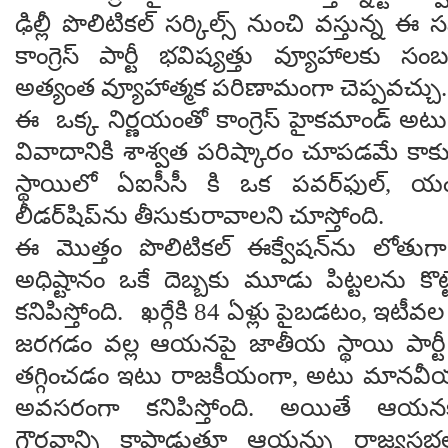
ఢిల్లీ పొలిటికల్ సర్కిల్స్ నుంచి వస్తున్న 
కాంగ్రెస్ పార్టీ భవిష్యత్తు వ్యూహాలకు 
అత్యంత వ్యూహాత్మక పరిణామంగా చెప్పవచ్చు.
ఈ ఒక్క నిర్ణయంతో కాంగ్రెస్ హైకమాండ్ అటు
వివాదానికి శాశ్వత పరిష్కారం చూపడమే కా
స్థాయిలో ఏఐసీసీ కి ఒక పవర్‌ఫుల్, యం
లీడర్‌షిప్‌ను తీసుకురావాలని చూస్తోంది.
ఈ మొత్తం పొలిటికల్ ఈక్వేషన్‌ను లోతుగా పరిశ
అధిష్టానం ఒకే దెబ్బకు మూడు పిట్టలను కొట్టే
కనిపిస్తోంది. ఖర్గేకి 84 ఏళ్లు పైబడటం, ఇటీవల
జరగడం వల్ల ఆయనపై జాతీయ స్థాయి పార్టీ 
తగ్గించడం ఇటు రాజకీయంగా, అటు మాన‌వీ
అవసరంగా క‌నిపిస్తోంది. అయితే ఆయనకు
గౌరవాన్ని కాపాడుతూ ఆయన్ను రాజ్యసభలో