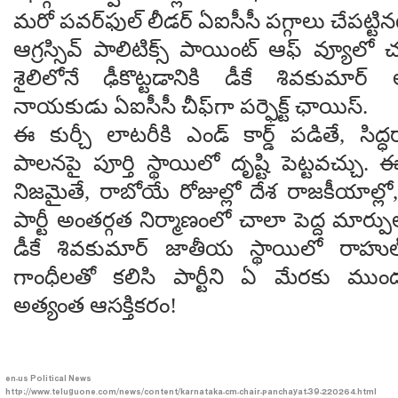
మరో పవర్‌ఫుల్ లీడర్ ఏఐసీసీ పగ్గాలు చేపట్టిన
ఆగ్ర‌స్సివ్ పాలిటిక్స్ పాయింట్ ఆఫ్ వ్యూలో చూ
శైలిలోనే ఢీకొట్టడానికి డీకే శివకుమార్
నాయకుడు ఏఐసీసీ చీఫ్‌గా పర్ఫెక్ట్ ఛాయిస్.
ఈ కుర్చీ లాటరీకి ఎండ్ కార్డ్ పడితే, సిద
పాలనపై పూర్తి స్థాయిలో దృష్టి పెట్టవచ్చు. ఈ
నిజమైతే, రాబోయే రోజుల్లో దేశ రాజకీయాల్లో, 
పార్టీ అంతర్గత నిర్మాణంలో చాలా పెద్ద మార్
డీకే శివకుమార్ జాతీయ స్థాయిలో రాహుల్
గాంధీలతో కలిసి పార్టీని ఏ మేరకు ముందు
అత్యంత ఆసక్తికరం!
en-us
Political News
http://www.teluguone.com/news/content/karnataka-cm-chair-panchayat-39-220264.html