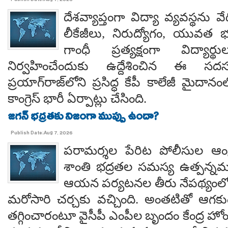
Publish Date:Aug 7, 2026
దేశవ్యాప్తంగా విద్యా వ్యవస్థను వేధి
లీకేజీలు, నిరుద్యోగం, యువత భవ
గాంధీ ప్రత్యక్షంగా విద్యార
నిర్వహించేందుకు ఉద్దేశించిన ఈ స
ప్రయాగ్‌రాజ్‌లోని ప్రసిద్ధ కేపీ కాలేజీ మైదాన
కాంగ్రెస్ భారీ ఏర్పాట్లు చేసింది.
జగన్ భద్రతకు నిజంగా ముప్పు ఉందా?
Publish Date:Aug 7, 2026
పరామర్శల పేరిట పోలీసుల ఆంక్
శాంతి భద్రతల సమస్య ఉత్పన్నమ
ఆయన పర్యటనల తీరు నేపథ్యంలో
మరోసారి చర్చకు వచ్చింది. అంతటితో ఆగకుం
తగ్గించారంటూ వైసీపీ ఎంపీల బృందం కేంద్ర హో