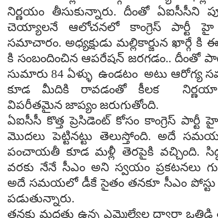
నిర్ణయం తీసుకున్నారు. దీంతో ఏఐసీసీని పూర్త
చెయ్యాల‌నే ఆలోచన‌లో కాంగ్రెస్ పార్టీ హై
స‌మాచారం. అధ్య‌క్షుడు మల్లికార్జున ఖార్గే కి
కి సంబందించిన ఆపరేషన్ జ‌ర‌గ‌డం.. దీంత
సుమారు 84 ఏళ్ళు ఉండటం అటు ఆరోగ్య
కూడ మీదికి రావడంతో కీల‌క‌ నిర్ణ‌యా
విప‌రీత‌మైన జాప్యం జరుగుతోంది.
ఏఐసీసీ కొత్త‌ ప్రెసిడెంట్ కోసం కాంగ్రెస్ పార్
మొదలు పెట్టినట్టు తెలుస్తోంది. అదే సమ
పంచాయతీ కూడ మ‌ళ్లీ తెర‌పైకి వచ్చింది. స
వరకు నేనే సీఎం అని స్వ‌యం ప్ర‌క‌ట‌న‌లు గుప్పి
అదే సమయలో డీకే సైతం త‌న‌కూ సీఎం పోస్టు కావ
ప‌డుతున్నారు.
తనకు మద్దతు ఉన్న ఎమ్మెల్యేల ద్వారా ఒత్తిడి