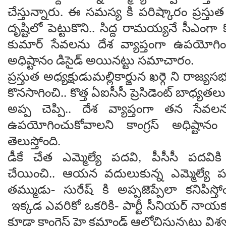
చేస్తున్నారు. ఈ సమస్య కి పరిష్కారం ప్రస్త
దృష్టిలో పెట్టుకొని.. సిద్ద రామయ్యనే సీఎంగా 
కుమార్ సేవలను దేశ వ్యాప్తంగా ఉపయోగించుక
అధిష్టానం డిసైడ్ అయినట్టు స‌మాచారం.
ప్ర‌స్తుత అధ్య‌క్షుడుమల్లికార్జున ఖర్గె ని రాజ్యస
కొనసాగించి.. కొత్త‌ ఏఐసీసీ ప్రెసిడెంట్ బాధ్య‌త‌లు
అప్ప చెప్పి.. దేశ వ్యాప్తంగా తన సేవలన
ఉపయోగించుకోవాల‌ని కాంగ్ర‌స్ అధిష్టానం
తెలుస్తోంది.
డీకే చేత ఎమ్మెల్యే పదవి, పీసీసీ పదవి
చేయించి.. ఆయ‌న వ‌దులుకున్న‌ ఎమ్మెల్యే 
తమ్ముడు- సురేష్ కి అప్పజెప్పేలా క‌నిపిస్తో
ఇక్కడ ఎవరికో ఒకరికి- పార్టీ సీనియర్ నాయకుడ
కూడా కాంగ్రెస్ హై కమాండ్ ఆలోచిస్తున్న‌ట్టు వ