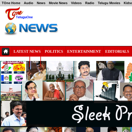
TOne Home
Audio
News
Movie News
Videos
Radio
Telugu Movies
Kids
LATEST NEWS
POLITICS
ENTERTAINMENT
EDITORIALS
DEVOTIONAL
NRI