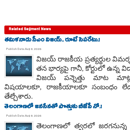
Related Segment News
తమిళనాడు సీఎం విజయ్.. రూటే సెపరేటు.!
Publish Date:Aug 8, 2026
విజయ్ రాజకీయ ప్రత్యర్థుల విమర్
తన భార్యపై గానీ, కోర్టులో ఉన్న విడ
విజయ్ పన్నెత్తు మాట మాట్లా
విషయాలకూ, రాజకీయాలకూ సంబంధం లేదన
తేల్చేశారు.
తెలంగాణలో జనసేనతో పొత్తుకు బీజేపీ నో.!
Publish Date:Aug 8, 2026
తెలంగాణలో త్వరలో జరగనున్న స