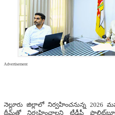
Advertisement
నెల్లూరు జిల్లాలో నిర్వహించనున్న 2026 మహానా
థీమ్‌తో నిర్వహించాలని టీడీపీ పొలిట్‌బ్య