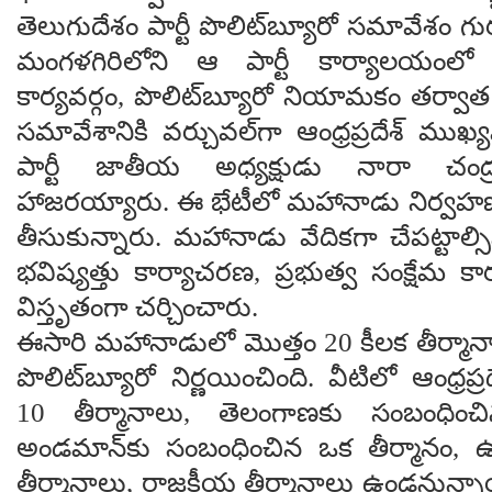
తెలుగుదేశం పార్టీ పొలిట్‌బ్యూరో సమావేశం 
మంగళగిరిలోని ఆ పార్టీ కార్యాలయంలో
కార్యవర్గం, పొలిట్‌బ్యూరో నియామకం తర్వా
సమావేశానికి వర్చువల్‌గా ఆంధ్రప్రదేశ్ ముఖ్య
పార్టీ జాతీయ అధ్యక్షుడు నారా చం
హాజరయ్యారు. ఈ భేటీలో మహానాడు నిర్వహణప
తీసుకున్నారు. మహానాడు వేదికగా చేపట్టాల్సిన
భవిష్యత్తు కార్యాచరణ, ప్రభుత్వ సంక్షేమ కార
విస్తృతంగా చర్చించారు.
ఈసారి మహానాడులో మొత్తం 20 కీలక తీర్మానాల
పొలిట్‌బ్యూరో నిర్ణయించింది. వీటిలో ఆంధ్రప్
10 తీర్మానాలు, తెలంగాణకు సంబంధించి
అండమాన్‌కు సంబంధించిన ఒక తీర్మానం, 
తీర్మానాలు, రాజకీయ తీర్మానాలు ఉండనున్నాయి.