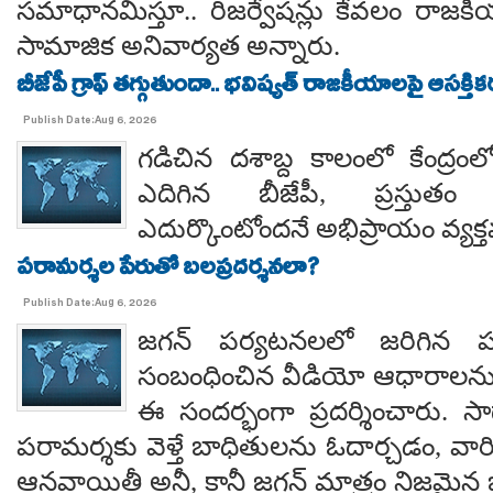
సమాధానమిస్తూ.. రిజర్వేషన్లు కేవలం రాజకీ
సామాజిక అనివార్యత అన్నారు.
బీజేపీ గ్రాఫ్ తగ్గుతుందా.. భవిష్యత్ రాజకీయాలపై ఆసక్తికర 
Publish Date:Aug 6, 2026
గడిచిన దశాబ్ద కాలంలో కేంద్రంలో 
ఎదిగిన బీజేపీ, ప్రస్తుతం 
ఎదుర్కొంటోందనే అభిప్రాయం వ్యక్
పరామర్శల పేరుతో బలప్రదర్శనలా?
Publish Date:Aug 6, 2026
జగన్ పర్యటనలలో జరిగిన
సంబంధించిన వీడియో ఆధారాలన
ఈ సందర్భంగా ప్రదర్శించారు. 
పరామర్శకు వెళ్తే బాధితులను ఓదార్చడం, వా
ఆనవాయితీ అనీ, కానీ జగన్ మాత్రం నిజమైన 