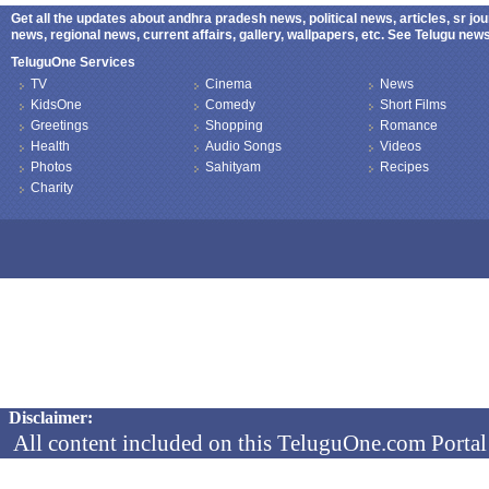
Get all the updates about andhra pradesh news, political news, articles, sr jo
news, regional news, current affairs, gallery, wallpapers, etc. See Telugu ne
TeluguOne Services
TV
Cinema
News
KidsOne
Comedy
Short Films
Greetings
Shopping
Romance
Health
Audio Songs
Videos
Photos
Sahityam
Recipes
Charity
Copyright © 2026 TeluguOne NEWS - All Rights Reserved
Disclaimer:
All content included on this TeluguOne.com Portal 
audio clips, is the property of ObjectOne Informati