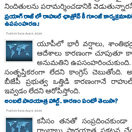
నిందితులను పరామర్శించడానికి వెడుతున్నారన
ప్రయాగ్ రాజ్ లో రాహుల్ ఛాత్రోన్ కీ గూంజ్ కార్యక్రమాన
ఉపసంహరణ.!
Publish Date:Aug 6, 2026
యూపీలో భారీ వర్షాలు, శాంతిభద్రత
ఆదేశాలు కారణంగా చూపుతూ కాయస
అనుమతిని ఉపసంహరించుకుంది
సంతృప్తికరంగా లేదని కాంగ్రెస్ చెబుతోంది.
బీజేపీ ప్రభుత్వ ఒత్తిడి కారణంగానే రా
ఇవ్వడం లేదని ఆరోపిస్తోంది.
అంబటి పాదయాత్ర హాల్ట్.. కారణం ఏంటో తెలుసా?
Publish Date:Aug 6, 2026
కనీసం తనతో సంప్రదించకుండా 
రాంబాబు పాదయాత్ర ప్రకటన చే