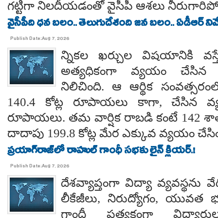
గట్టిగా నిలదీయడంతో వైసీపీ ఆశలు నీరుగార
వైసీపీది ధన బలం.. తెలుగుదేశంది జన బలం.. ఏడీఆర్ నివేది
Publish Date:Aug 7, 2026
న్నికల ఖర్చుల విషయానికి వస్త
అత్యధికంగా వ్యయం చేసిన ప్
నిలిచింది. ఆ ఆర్థిక సంవత్సర
140.4 కోట్ల రూపాయలు కాగా, చేసిన వ్
రూపాయలు. తమ వార్షిక రాబడి కంటే 142 శ
దాదాపు 199.8 కోట్ల మేర ఎక్కువ వ్యయం చేసిం
ప్రయాగ్‌రాజ్‌లో రాహుల్ గాంధీ సభకు లైన్ క్లియర్.!
Publish Date:Aug 7, 2026
దేశవ్యాప్తంగా విద్యా వ్యవస్థను వేధి
లీకేజీలు, నిరుద్యోగం, యువత భవ
గాంధీ ప్రత్యక్షంగా విద్యార