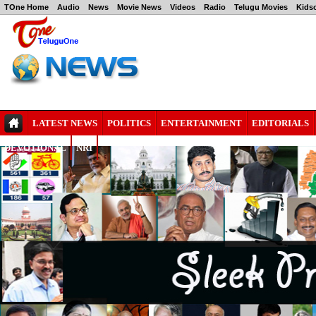
TOne Home
Audio
News
Movie News
Videos
Radio
Telugu Movies
Kids
LATEST NEWS
POLITICS
ENTERTAINMENT
EDITORIALS
DEVOTIONAL
NRI