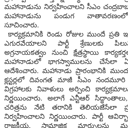
మహానాడును నిర్వహించాలని సీఎం చంద్రబాబు
మహానాడును పండుగ వాతావరణంలో న
సూచించారు.
కార్యక్రమానికి రెండు రోజుల ముందే ప్రతి ఇ
ఎగురవేయాలని పార్టీ శ్రేణులకు పిలుపు
అగ్రనాయకత్వం నుంచి క్షేత్రస్థాయి కార్యక
మహానాడులో భాగస్వాములను చేసేలా ఏర
ఆదేశించారు. మహానాడు ప్రారంభానికి ముందు 
క్లస్టర్లలో దివంగత మాజీ సీఎం నందమూర
విగ్రహాలకు నివాళులు అర్పించి కార్యక్రమా
నిర్ణయించారు. అలాగే ఎన్టీఆర్ సిద్ధాంతాలు,
చరిత్రను నేటి తరానికి తెలియజేసేలా ప్రత్
నిర్వహించాలని నిర్ణయించారు. పార్టీ ఆవిర
రాజకీయ, సామాజిక మార్పులను మహ