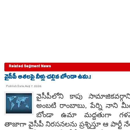
Related Segment News
వైసీపీ ఆశలపై నీళ్లు చల్లిన బోండా ఉమ.!
Publish Date:Aug 7, 2026
వైసీపీలోని కాపు సామాజికవర్గా
అంబటి రాంబాబు, పేర్ని నాని మ
బోండా ఉమా మద్దతుగా గళమెత
తాజాగా వైసీపీ నిరసనలను ప్రశ్నిస్తూ ఆ పార్ట