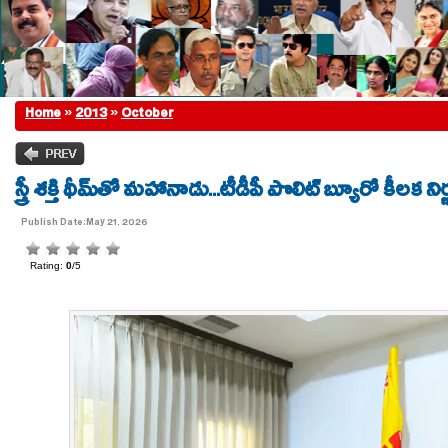
Home
»
2013
»
October
స్త్రీ శక్తి థీమ్‌తో మహానాడు...టీడీపీ పొలిట్ బ్యూరో కీలక 
Publish Date:May 21, 2026