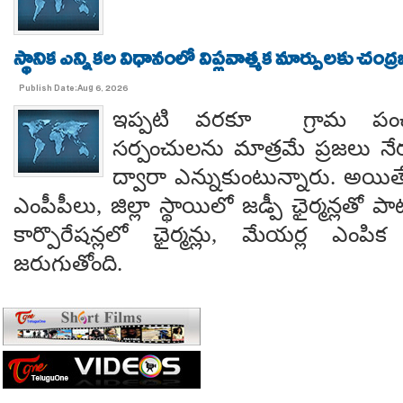
స్థానిక ఎన్నికల విధానంలో విప్లవాత్మక మార్పులకు చంద్
Publish Date:Aug 6, 2026
ఇప్పటి వరకూ గ్రామ పంచ
సర్పంచులను మాత్రమే ప్రజలు నేరుగ
ద్వారా ఎన్నుకుంటున్నారు. అయి
ఎంపీపీలు, జిల్లా స్థాయిలో జడ్పీ ఛైర్మన్లతో ప
కార్పొరేషన్లలో ఛైర్మన్లు, మేయర్ల ఎంపిక 
జరుగుతోంది.