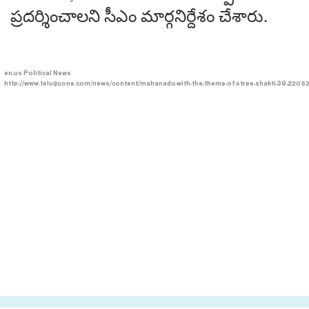
ప్రదర్శించాలని సీఎం మార్గనిర్దేశం చేశారు.
en-us
Political News
http://www.teluguone.com/news/content/mahanadu-with-the-theme-of-stree-shakti-39-2205