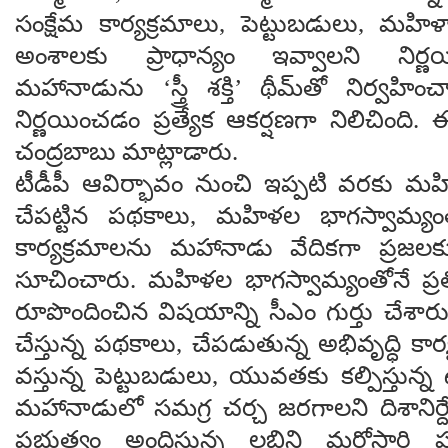
సంక్షేమ కార్యక్రమాలు, పెట్టుబడులు, మహ
అంశాలకు ప్రాధాన్యం ఇవ్వాలని నిర్
మహానాడును ‘స్త్రీ శక్తి’ థీమ్‌తో నిర్వహించ
నిర్ణయించడం ప్రత్యేక ఆకర్షణగా నిలిచింది
చంద్రబాబు మాట్లాడారు.
టీడీపీ ఆవిర్భావం నుంచి ఇప్పటి వరకు మహ
చేపట్టిన పథకాలు, మహిళల భాగస్వామ్
కార్యక్రమాలను మహానాడు వేదికగా ప్రజల
సూచించారు. మహిళల భాగస్వామ్యంతోనే ప్రతి
రూపొందించిన విషయాన్ని సీఎం గుర్తు చేశార
చేస్తున్న పథకాలు, చేపడుతున్న అభివృద్ధి కార్యక
వస్తున్న పెట్టుబడులు, యువతకు కల్పిస్తున
మహానాడులో సమగ్ర చర్చ జరగాలని దిశానిర్దే
ప్రభుత్వం అందిస్తున్న లబ్ధిని మరోసారి ప్రజ