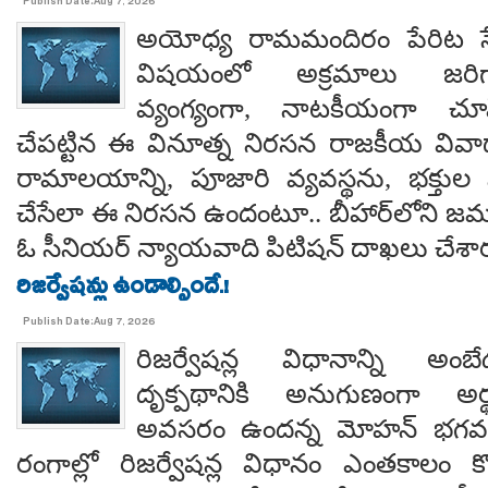
Publish Date:Aug 7, 2026
అయోధ్య రామమందిరం పేరిట సే
విషయంలో అక్రమాలు జరిగ
వ్యంగ్యంగా, నాటకీయంగా చూ
చేపట్టిన ఈ వినూత్న నిరసన రాజకీయ వివాదాన
రామాలయాన్ని, పూజారి వ్యవస్థను, భక్తు
చేసేలా ఈ నిరసన ఉందంటూ.. బీహార్‌లోని జమూ
ఓ సీనియర్ న్యాయవాది పిటిషన్ దాఖలు చేశార
రిజర్వేషన్లు ఉండాల్సిందే.!
Publish Date:Aug 7, 2026
రిజర్వేషన్ల విధానాన్ని అం
దృక్పథానికి అనుగుణంగా అర్థ
అవసరం ఉందన్న మోహన్ భగవత్..
రంగాల్లో రిజర్వేషన్ల విధానం ఎంతకాలం కొ