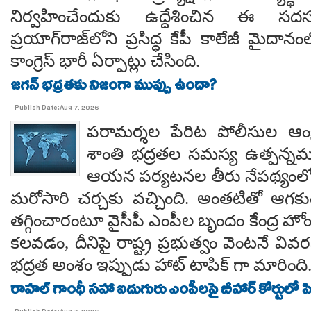
నిర్వహించేందుకు ఉద్దేశించిన ఈ స
ప్రయాగ్‌రాజ్‌లోని ప్రసిద్ధ కేపీ కాలేజీ మైదాన
కాంగ్రెస్ భారీ ఏర్పాట్లు చేసింది.
జగన్ భద్రతకు నిజంగా ముప్పు ఉందా?
Publish Date:Aug 7, 2026
పరామర్శల పేరిట పోలీసుల ఆంక్
శాంతి భద్రతల సమస్య ఉత్పన్నమ
ఆయన పర్యటనల తీరు నేపథ్యంలో
మరోసారి చర్చకు వచ్చింది. అంతటితో ఆగకుం
తగ్గించారంటూ వైసీపీ ఎంపీల బృందం కేంద్ర హో
కలవడం, దీనిపై రాష్ట్ర ప్రభుత్వం వెంటనే వ
భద్రత అంశం ఇప్పుడు హాట్ టాపిక్ గా మారింది
రాహల్ గాంధీ సహా ఐదుగురు ఎంపీలపై బీహార్ కోర్టులో ప