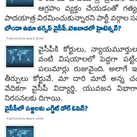
ఆగ్రహం వ్యక్తం చేయడంతో గత్
పాదయాత్ర విరమించుకున్నారని పార్టీ వర్గాల
బోండా ఉమా వర్సెస్ వైసీపీ..బెజవాడలో హైటెన్షన్?
Publish Date:Aug 6, 2026
వైసీపీకి కోర్టులు, న్యాయమూర్త
వంటి విషయాలలో పెద్దగా పట్ట
పలుమార్లు రుజువైంది. అలాగే ఇప
తీర్పులు కోర్టువే, మా దారి మాదే అన్
వేదికగా వైసీపీ విద్యార్థి, యువజన విభాగాలు
నిరసనలకు దిగాయి.
వైసీపీలో సజ్జలకు ఎగ్జిట్ డోర్ ఓపెన్?
Publish Date:Aug 6, 2026