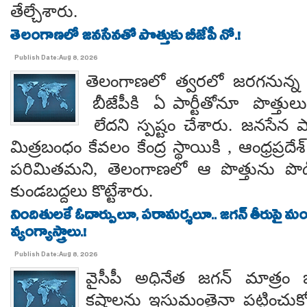
తేల్చేశారు.
తెలంగాణలో జనసేనతో పొత్తుకు బీజేపీ నో.!
Publish Date:Aug 8, 2026
తెలంగాణలో త్వరలో జరగనున్న స
బీజేపీకి ఏ పార్టీతోనూ పొత్తుల
లేదని స్పష్టం చేశారు. జనసేన ప
మిత్రబంధం కేవలం కేంద్ర స్థాయికి , ఆంధ్రప్రదేశ్
పరిమితమని, తెలంగాణలో ఆ పొత్తును పొడిగిం
కుండబద్దలు కొట్టేశారు.
నిందితులకే ఓదార్పులూ, పరామర్శలూ.. జగన్ తీరుపై మం
వ్యంగ్యాస్త్రాలు.!
Publish Date:Aug 8, 2026
వైసీపీ అధినేత జగన్ మాత్రం 
కష్టాలను ఇసుమంతైనా పట్టించుక