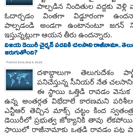
పాల్పడిన నిందితుల వద్దకు వెళ్లి వ
ఓదార్చడం వింతగా విడ్డూరంగా ఉందన్
పాల్పడండి అండగా ఉంటానంటూ జగన్ ని
ఇస్తున్నట్లుగా ఆయన తీరు ఉందన్నారు.
విజయ డెయిరీ చైర్మన్ పదవికి చలసాని రాజీనామా.. తె
జరుగుతోంది?
Publish Date:Aug 8, 2026
దశాబ్దాలుగా తెలుగుదేశం పార్
పనిచేస్తున్న సీనియర్ నేత చలసానిక
ఈ స్థాయి ఒత్తిడి రావడం వెనుక కృష
ఉన్న అంతర్గత విభేదాలే కారణమని పరిశీల
ఎన్టీఆర్ తెచ్చిన మాక్స్ చట్టం కింద స్వతంత
డెయిరీలో ప్రభుత్వ జోక్యానికి తావు లేకపో
స్థాయిలో రాజీనామాకు ఒత్తడి రావడం పట్ల ప