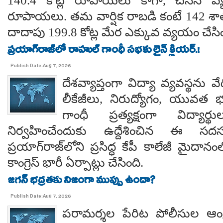
140.4 కోట్ల రూపాయలు కాగా, చేసిన వ్
రూపాయలు. తమ వార్షిక రాబడి కంటే 142 శ
దాదాపు 199.8 కోట్ల మేర ఎక్కువ వ్యయం చేసిం
ప్రయాగ్‌రాజ్‌లో రాహుల్ గాంధీ సభకు లైన్ క్లియర్.!
Publish Date:Aug 7, 2026
దేశవ్యాప్తంగా విద్యా వ్యవస్థను వేధి
లీకేజీలు, నిరుద్యోగం, యువత భవ
గాంధీ ప్రత్యక్షంగా విద్యార
నిర్వహించేందుకు ఉద్దేశించిన ఈ స
ప్రయాగ్‌రాజ్‌లోని ప్రసిద్ధ కేపీ కాలేజీ మైదాన
కాంగ్రెస్ భారీ ఏర్పాట్లు చేసింది.
జగన్ భద్రతకు నిజంగా ముప్పు ఉందా?
Publish Date:Aug 7, 2026
పరామర్శల పేరిట పోలీసుల ఆంక్