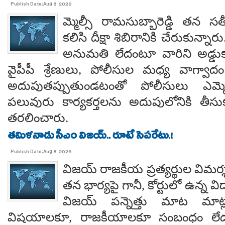
Publish Date:Aug 8, 2026
మ్మెల్సీ రామసుబ్బారెడ్డి తన 
కలిసి దీక్షా శిబిరానికి చేరుకున్న
అనుమతి లేదంటూ వారిని అడ్డు
వైపీపీ శ్రేణులు, పోలీసుల మధ్య వాగ్వాదం జ
అదుపుతప్పుతుండటంతో పోలీసులు ఎమ్మ
పలువురు కార్యకర్తలను అదుపులోనికి తీసు
తరలించారు.
తమిళనాడు సీఎం విజయ్.. రూటే సెపరేటు.!
Publish Date:Aug 8, 2026
విజయ్ రాజకీయ ప్రత్యర్థుల విమర్
తన భార్యపై గానీ, కోర్టులో ఉన్న విడ
విజయ్ పన్నెత్తు మాట మాట్లా
విషయాలకూ, రాజకీయాలకూ సంబంధం లేదన