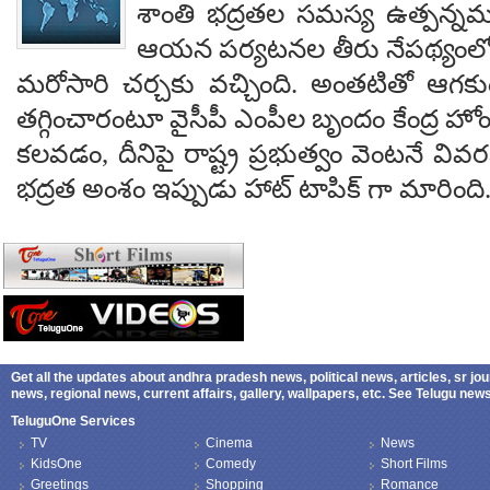
శాంతి భద్రతల సమస్య ఉత్పన్నమ
ఆయన పర్యటనల తీరు నేపథ్యంలో
మరోసారి చర్చకు వచ్చింది. అంతటితో ఆగకుం
తగ్గించారంటూ వైసీపీ ఎంపీల బృందం కేంద్ర హో
కలవడం, దీనిపై రాష్ట్ర ప్రభుత్వం వెంటనే వ
భద్రత అంశం ఇప్పుడు హాట్ టాపిక్ గా మారింది
Get all the updates about andhra pradesh news, political news, articles, sr jo
news, regional news, current affairs, gallery, wallpapers, etc. See Telugu ne
TeluguOne Services
TV
Cinema
News
KidsOne
Comedy
Short Films
Greetings
Shopping
Romance