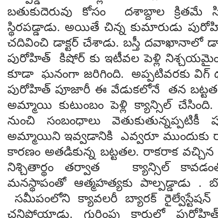
బతుకుదెరువు కోసం దశాబ్దాల క్రితమే సిక
స్థిరపడ్డాడు. అయితే చిన్న కుమారుడు పురోహ
చదివించి డాక్టర్ చేశాడు. బస్తీ దవాఖానాలో డాక్
పురోహిత్ కిషోర్ కు ఇటీవల పెళ్లి నిశ్చయమైంది
కూడా ఘనంగా జరిగింది. అప్పటివరకు విగ్ ధర
పురోహిత్ పూజారీ ఈ వేడుకలోనే తన బ
అమ్మాయి కుటుంబం పెళ్లి క్యాన్సిల్ చేసిం
నుంచి సంబంధాలు వెతుకుతున్నప్పటికీ ప
అమ్మాయిని ఇవ్వడానికి ఎవ్వరూ ముందుకు రాల
కారణం అతడికున్న బట్టతల. రాకరాక వచ్చ
నిశ్చితార్థం తర్వాత క్యాన్సిల్ కావడం
మనస్థాపంతో ఆత్మహత్యకు పాల్పడ్డాడు . బొల్ల
సమీపంలోని క్యావలరీ బ్యారక్ రైల్వేస్టేషన్ వ
చనిపోయాడు. గుర్తింపు కార్డులో పురోహిత