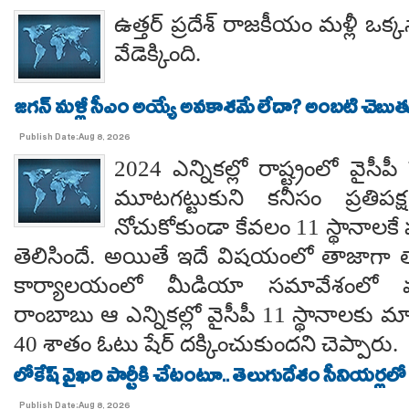
ఉత్తర్ ప్రదేశ్ రాజకీయం మళ్లీ ఒక్క
వేడెక్కింది.
జగన్ మళ్లీ సీఎం అయ్యే అవకాశమే లేదా? అంబటి చెబుతు
Publish Date:Aug 8, 2026
2024 ఎన్నికల్లో రాష్ట్రంలో వైస
మూటగట్టుకుని కనీసం ప్రతిప
నోచుకోకుండా కేవలం 11 స్థానాలక
తెలిసిందే. అయితే ఇదే విషయంలో తాజాగా తాడేప
కార్యాలయంలో మీడియా సమావేశంలో మ
రాంబాబు ఆ ఎన్నికల్లో వైసీపీ 11 స్థానాలకు 
40 శాతం ఓటు షేర్ దక్కించుకుందని చెప్పారు.
లోకేష్ వైఖరి పార్టీకి చేటంటూ.. తెలుగుదేశం సీనియర్లలో
Publish Date:Aug 8, 2026