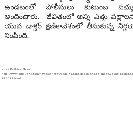
ఉండటంతో పోలీసులు కుటుంబ సభ్య
అందించారు. జీవితంలో అన్ని ఎత్తు పల్లా
యువ డాక్టర్ క్షణికావేశంలో తీసుకున్న నిర్ణయ
నింపింది.
en-us
Political News
http://www.teluguone.com/news/content/wedding-canceled-due-to-baldness-young-doctor-co
195079.html