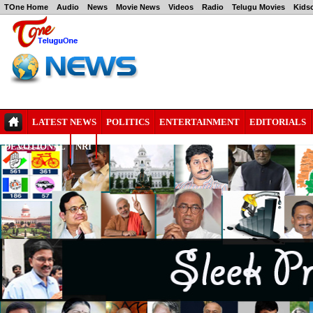
TOne Home
Audio
News
Movie News
Videos
Radio
Telugu Movies
Kids
LATEST NEWS
POLITICS
ENTERTAINMENT
EDITORIALS
DEVOTIONAL
NRI