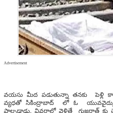
Advertisement
వయసు మీద పడుతున్నా తనకు పెళ్లి క
వ్యధతో సికింద్రాబాద్ లో ఓ యువవైద్యు
పాల్పడ్డాడు. వివరాల్లో వెళితే గుజరాత్ కు చ