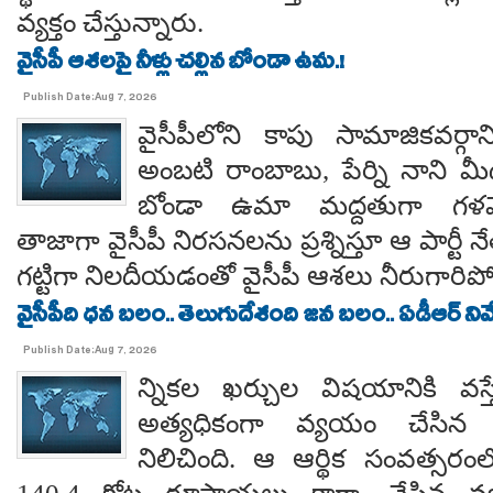
వ్యక్తం చేస్తున్నారు.
వైసీపీ ఆశలపై నీళ్లు చల్లిన బోండా ఉమ.!
Publish Date:Aug 7, 2026
వైసీపీలోని కాపు సామాజికవర్గా
అంబటి రాంబాబు, పేర్ని నాని మ
బోండా ఉమా మద్దతుగా గళమెత
తాజాగా వైసీపీ నిరసనలను ప్రశ్నిస్తూ ఆ పార్ట
గట్టిగా నిలదీయడంతో వైసీపీ ఆశలు నీరుగార
వైసీపీది ధన బలం.. తెలుగుదేశంది జన బలం.. ఏడీఆర్ నివేది
Publish Date:Aug 7, 2026
న్నికల ఖర్చుల విషయానికి వస్త
అత్యధికంగా వ్యయం చేసిన ప్
నిలిచింది. ఆ ఆర్థిక సంవత్సర