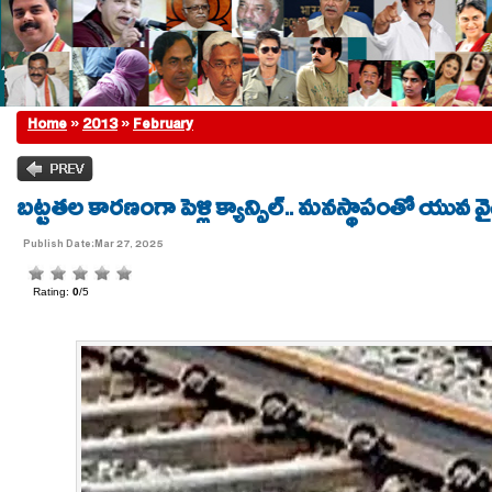
Home
»
2013
»
February
బట్టతల కారణంగా పెళ్లి క్యాన్సిల్.. మనస్థాపంతో యువ 
Publish Date:Mar 27, 2025