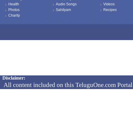
Health
Audio Songs
Videos
Photos
Sahityam
Recipes
Charity
Copyright © 2026 TeluguOne NEWS - All Rights Reserved
Disclaimer:
All content included on this TeluguOne.com Portal 
audio clips, is the property of ObjectOne Informati
by copyright laws. The collection, arrangement and 
channels is the exclusive property of ObjectOne In
protected copyright laws.
You may not copy, reproduce, distribute, p
transmit, or in any other way exploit any