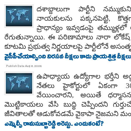
దశాబ్దాలుగా పార్టీని నమ్ముక
నాయకులను పక్కనపెట్టి, కొత్త
ప్రాధాన్యం ఇవ్వడంపై తమ్ముళ్లలో
రేగుతున్నాయి. ఈ పరిణామాలు నారా లోకేష్
కూటమి ప్రభుత్వ నిర్ణయాలపై పార్టీలోనే అసంతృప్
వైసీపీచేయాల్సింది నిరసన దీక్షలు కాదు ప్రాయశ్చిత్త దీక్షలు.. కో
Publish Date:Aug 8, 2026
ఉపాధ్యాయ ఉద్యోగాల భర్తీని అడ్
నేతలు హైకోర్టులో ఏకంగా 30
వేయించారని, అయితే ధర్మాసనం
మొట్టికాయలు వేసి బుద్ధి చెప్పిందని గుర్తుచ
జీవితాలతో ఆడుకోవడమే వైకాపా నైజమని మండ
ఎమ్మెల్సీ రామసుబ్బారెడ్డి అరెస్టు.. ఎందుకంటే?