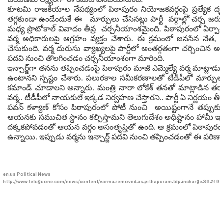
కూటమి రాజకీయాల నేపథ్యంలో పిఠాపురం నియోజకవర్గంపై ప్రత్యేక దృష్ట
తగ్గకుండా ఉండేందుకే ఈ మార్పులు చేసినట్లు పార్టీ వర్గాల్లో చర్చ 
మధ్య ప్రొటోకాల్ వివాదం తీవ్ర చర్చనీయాంశమైంది. పిఠాపురంలో ఏర్పాటు చ
వ‌ర్మ అధికారుల‌పై ఆగ్ర‌హం వ్య‌క్తం చేశారు. ఈ క్ర‌మంలో జ‌న‌సేన న
చేసుకుంది. వ‌ర్మ దురుసు వ్యాఖ్య‌ల‌పై పార్టీలో అంత‌ర్గ‌తంగా చ‌ర్చించిన అధి
పదవి నుంచి తొలగించడం చర్చనీయాంశంగా మారింది.
ఇన్చార్జ్‌గా తనను తప్పించడంపై పిఠాపురం మాజీ ఎమ్మెల్యే వర్మ మాట్లాడ
ఉంటానని స్పష్టం చేశారు. పలురకాల సమీకరణాలతో టీడీపీలో మార్పులు
కమాండ్ చూడాలని అన్నారు. మంత్రి నారా లోకేశ్ తనతో మాట్లాడిన తర
వర్మ.. టీడీపీలో నాయకులే ఇక్కడ నిర్వహణ చేస్తారని.. పార్టీ ఏ నిర్ణయం త
పవన్ కళ్యాణ్ కోసం పిఠాపురంలో పోటీ నుంచి అయిష్టంగానే తప్పుకున్
ఆయనకు సముచిత స్థానం కల్పిస్తామని తెలుగుదేశం అధిష్టానం హామీ ఇచ
దక్కకపోవడంతో ఆయన వర్గం అసంతృప్తితో ఉంది. ఆ క్రమంలో పిఠాపురంల
ఉన్నాయి. ఇప్పుడు వర్మను ఇన్చార్జ్ పదవి నుంచి తప్పించడంతో ఈ పరిణ
en-us
Political News
http://www.teluguone.com/news/content/varma-removed-as-pithapuram-tdp-incharge-39-219