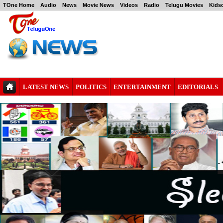
TOne Home
Audio
News
Movie News
Videos
Radio
Telugu Movies
Kids
LATEST NEWS
POLITICS
ENTERTAINMENT
EDITORIALS