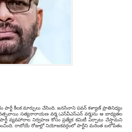
పార్టీ కీలక మార్పులు చేసింది. జనసేనాని పవన్ కళ్యాణ్ ప్రాతినిధ్యం
ల్యే వత్సవాయి సత్యనారాయణ వర్మ (ఎస్‌వీఎస్‌ఎన్ వర్మ)ను ఆ బాధ్యతల
పార్టీ వ్యవహారాల నిర్వహణ కోసం ప్రత్యేక కమిటీ ఏర్పాటు చేస్తామని
ించింది. రాబోయే రోజుల్లో నియోజకవర్గంలో పార్టీని మరింత బలోపేతం