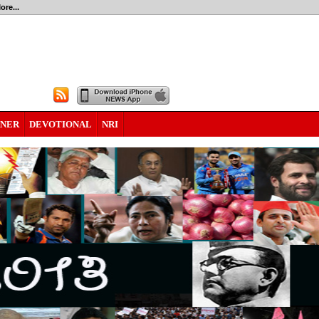
ore...
RNER
DEVOTIONAL
NRI