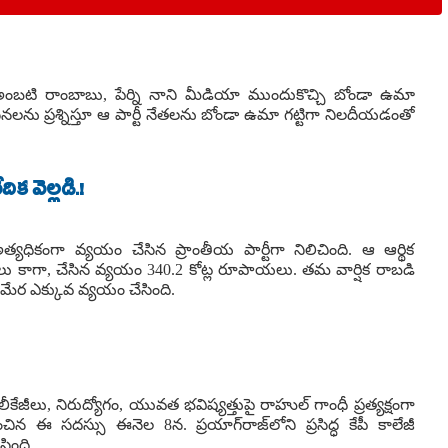
ు అంబటి రాంబాబు, పేర్ని నాని మీడియా ముందుకొచ్చి బోండా ఉమా
నలను ప్రశ్నిస్తూ ఆ పార్టీ నేతలను బోండా ఉమా గట్టిగా నిలదీయడంతో
క వెల్లడి.!
అత్యధికంగా వ్యయం చేసిన ప్రాంతీయ పార్టీగా నిలిచింది. ఆ ఆర్థిక
 కాగా, చేసిన వ్యయం 340.2 కోట్ల రూపాయలు. తమ వార్షిక రాబడి
మేర ఎక్కువ వ్యయం చేసింది.
రాల లీకేజీలు, నిరుద్యోగం, యువత భవిష్యత్తుపై రాహుల్ గాంధీ ప్రత్యక్షంగా
ంచిన ఈ సదస్సు ఈనెల 8న. ప్రయాగ్‌రాజ్‌లోని ప్రసిద్ధ కేపీ కాలేజీ
సింది.