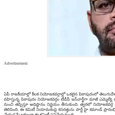
Advertisement
ఏపీ రాజకీయాల్లో కీలక నియోజకవర్గాల్లో ఒకటైన పిఠాపురంలో తెలుగుదేశం 
వహిస్తున్న పిఠాపురం నియోజకవర్గం టీడీపీ ఇన్‌చార్జ్‌గా మాజీ ఎమ్మె
నుంచి తప్పిస్తూ అధిష్ఠానం నిర్ణయం తీసుకుంది. త్వరలో నియోజకవర్గ 
తెలిపింది. ఈ కమిటీ నియామకంపై కసరత్తును పార్టీ హై కమాండ్ ప్రారంభ
చేయడమే లక్ష్యంగా ఈ కమిటీ పనిచేయనుంది.