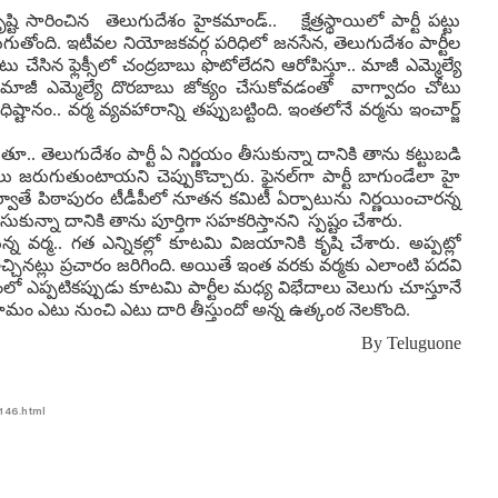
ి సారించిన తెలుగుదేశం హైకమాండ్.. క్షేత్రస్థాయిలో పార్టీ పట్టు
జరుగుతోంది. ఇటీవల నియోజకవర్గ పరిధిలో జనసేన, తెలుగుదేశం పార్టీల
ేసిన ఫ్లెక్సీలో చంద్ర‌బాబు ఫొటోలేద‌ని ఆరోపిస్తూ.. మాజీ ఎమ్మెల్యే
ేత‌, మాజీ ఎమ్మెల్యే దొర‌బాబు జోక్యం చేసుకోవ‌డంతో వాగ్వాదం చోటు
ష్టానం.. వ‌ర్మ వ్య‌వ‌హారాన్ని త‌ప్పుబ‌ట్టింది. ఇంతలోనే వర్మను ఇంచార్జ్
ుతూ.. తెలుగుదేశం పార్టీ ఏ నిర్ణయం తీసుకున్నా దానికి తాను కట్టుబడి
 జరుగుతుంటాయని చెప్పుకొచ్చారు. ఫైనల్‌గా పార్టీ బాగుండేలా హై
్వాతే పిఠాపురం టీడీపీలో నూతన కమిటీ ఏర్పాటును నిర్ణయించారన్న
ీసుకున్నా దానికి తాను పూర్తిగా సహకరిస్తానని స్పష్టం చేశారు.
న వర్మ.. గత ఎన్నికల్లో కూటమి విజయానికి కృషి చేశారు. అప్పట్లో
్చినట్లు ప్రచారం జరిగింది. అయితే ఇంత వరకు వర్మకు ఎలాంటి పదవి
ో ఎప్పటికప్పుడు కూటమి పార్టీల మధ్య విభేదాలు వెలుగు చూస్తూనే
ామం ఎటు నుంచి ఎటు దారి తీస్తుందో అన్న ఉత్కంఠ నెలకొంది.
By
Teluguone
146.html