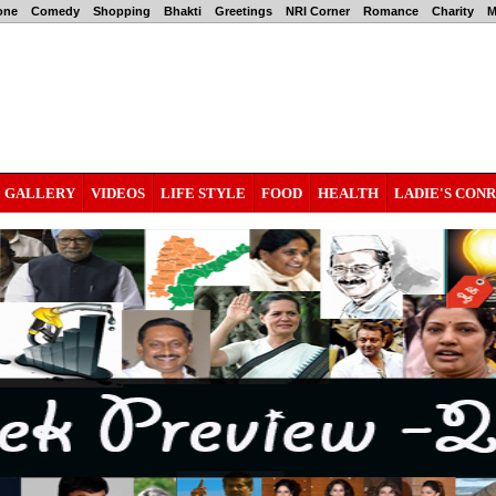
one
Comedy
Shopping
Bhakti
Greetings
NRI Corner
Romance
Charity
M
GALLERY
VIDEOS
LIFE STYLE
FOOD
HEALTH
LADIE'S CON