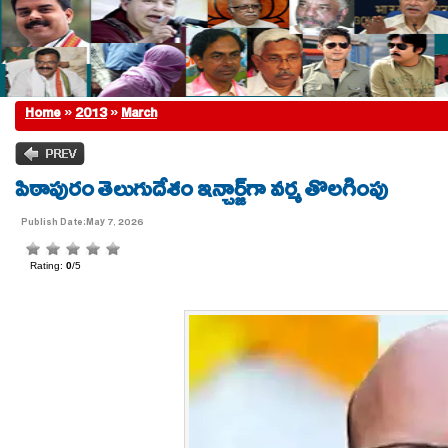
Home
»
2013
»
March
పిఠాపురం తెలుగుదేశం ఇన్చార్జ్‌గా వర్మ తొలగింపు
Publish Date:May 7, 2026