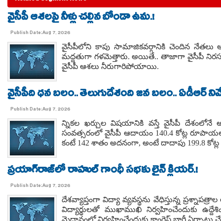
వైసీపీ ఆశలపై నీళ్లు చల్లిన బోండా ఉమ.!
Publish Date:Aug 7, 2026
వైసీపీలోని కాపు సామాజికవర్గానికి చెందిన నేతల
మద్దతుగా గళమెత్తారు. అయితే.. తాజాగా వైసీపీ నిరస
వైసీపీ ఆశలు నీరుగారిపోయాయి.
వైసీపీది ధన బలం.. తెలుగుదేశంది జన బలం.. ఏడీఆర్ నివేది
Publish Date:Aug 7, 2026
న్నికల ఖర్చుల విషయానికి వస్తే వైసీపీ దేశంలోనే 
సంవత్సరంలో వైసీపీ ఆదాయం 140.4 కోట్ల రూపాయలు
కంటే 142 శాతం అదనంగా, అంటే దాదాపు 199.8 కోట్ల 
ప్రయాగ్‌రాజ్‌లో రాహుల్ గాంధీ సభకు లైన్ క్లియర్.!
Publish Date:Aug 7, 2026
దేశవ్యాప్తంగా విద్యా వ్యవస్థను వేధిస్తున్న ప్రశ్నాపత్
విద్యార్థులతో ముఖాముఖి నిర్వహించేందుకు ఉద్దేశి
మైదానంలో నిర్వహించేందుకు కాంగ్రెస్ భారీ ఏర్పాట్లు చే