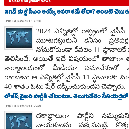
Related Segment News
జగన్ మళ్లీ సీఎం అయ్యే అవకాశమే లేదా? అంబటి చెబుతు
Publish Date:Aug 8, 2026
2024 ఎన్నికల్లో రాష్ట్రంలో వైస
మూటగట్టుకుని కనీసం ప్రతిప
నోచుకోకుండా కేవలం 11 స్థానాలక
తెలిసిందే. అయితే ఇదే విషయంలో తాజాగా తాడేప
కార్యాలయంలో మీడియా సమావేశంలో మ
రాంబాబు ఆ ఎన్నికల్లో వైసీపీ 11 స్థానాలకు 
40 శాతం ఓటు షేర్ దక్కించుకుందని చెప్పారు.
లోకేష్ వైఖరి పార్టీకి చేటంటూ.. తెలుగుదేశం సీనియర్లలో
Publish Date:Aug 8, 2026
దశాబ్దాలుగా పార్టీని నమ్ముక
నాయకులను పక్కనపెట్టి, కొత్త