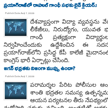
ప్రయాగ్‌రాజ్‌లో రాహుల్ గాంధీ సభకు లైన్ క్లియర్.!
Publish Date:Aug 7, 2026
దేశవ్యాప్తంగా విద్యా వ్యవస్థను వేధి
లీకేజీలు, నిరుద్యోగం, యువత భవ
గాంధీ ప్రత్యక్షంగా విద్యార
నిర్వహించేందుకు ఉద్దేశించిన ఈ స
ప్రయాగ్‌రాజ్‌లోని ప్రసిద్ధ కేపీ కాలేజీ మైదాన
కాంగ్రెస్ భారీ ఏర్పాట్లు చేసింది.
జగన్ భద్రతకు నిజంగా ముప్పు ఉందా?
Publish Date:Aug 7, 2026
పరామర్శల పేరిట పోలీసుల ఆంక్
శాంతి భద్రతల సమస్య ఉత్పన్నమ
ఆయన పర్యటనల తీరు నేపథ్యంలో
మరోసారి చర్చకు వచ్చింది. అంతటితో ఆగకుం