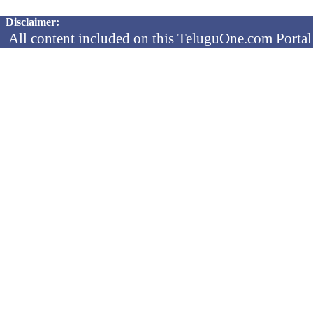
Copyright © 2026 TeluguOne NEWS - All Rights Reserved
Disclaimer:
All content included on this TeluguOne.com Portal 
audio clips, is the property of ObjectOne Informati
by copyright laws. The collection, arrangement and 
channels is the exclusive property of ObjectOne In
protected copyright laws.
You may not copy, reproduce, distribute, p
transmit, or in any other way exploit any
ObjectOne Information Systems Ltd or our