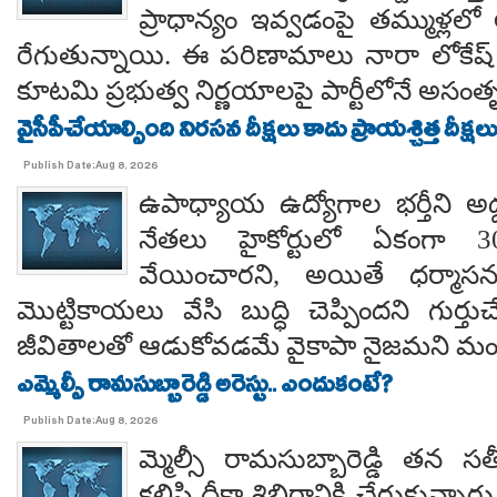
ప్రాధాన్యం ఇవ్వడంపై తమ్ముళ్లలో
రేగుతున్నాయి. ఈ పరిణామాలు నారా లోకేష్
కూటమి ప్రభుత్వ నిర్ణయాలపై పార్టీలోనే అసంతృప్
వైసీపీచేయాల్సింది నిరసన దీక్షలు కాదు ప్రాయశ్చిత్త దీక్షలు.. కో
Publish Date:Aug 8, 2026
ఉపాధ్యాయ ఉద్యోగాల భర్తీని అడ్
నేతలు హైకోర్టులో ఏకంగా 30
వేయించారని, అయితే ధర్మాసనం
మొట్టికాయలు వేసి బుద్ధి చెప్పిందని గుర్తుచ
జీవితాలతో ఆడుకోవడమే వైకాపా నైజమని మండ
ఎమ్మెల్సీ రామసుబ్బారెడ్డి అరెస్టు.. ఎందుకంటే?
Publish Date:Aug 8, 2026
మ్మెల్సీ రామసుబ్బారెడ్డి తన 
కలిసి దీక్షా శిబిరానికి చేరుకున్న