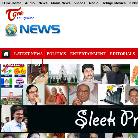
TOne Home
Audio
News
Movie News
Videos
Radio
Telugu Movies
Kids
LATEST NEWS
POLITICS
ENTERTAINMENT
EDITORIALS
DEVOTIONAL
NRI