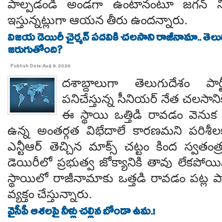
పాల్పడండి అండగా ఉంటానంటూ జగన్ ని
ఇస్తున్నట్లుగా ఆయన తీరు ఉందన్నారు.
విజయ డెయిరీ చైర్మన్ పదవికి చలసాని రాజీనామా.. తె
జరుగుతోంది?
Publish Date:Aug 8, 2026
దశాబ్దాలుగా తెలుగుదేశం పార్
పనిచేస్తున్న సీనియర్ నేత చలసానిక
ఈ స్థాయి ఒత్తిడి రావడం వెనుక కృష
ఉన్న అంతర్గత విభేదాలే కారణమని పరిశీల
ఎన్టీఆర్ తెచ్చిన మాక్స్ చట్టం కింద స్వతంత
డెయిరీలో ప్రభుత్వ జోక్యానికి తావు లేకపో
స్థాయిలో రాజీనామాకు ఒత్తడి రావడం పట్ల ప
వ్యక్తం చేస్తున్నారు.
వైసీపీ ఆశలపై నీళ్లు చల్లిన బోండా ఉమ.!