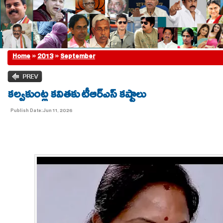
Home
»
2013
»
September
కల్వకుంట్ల కవితకు టీఆర్ఎస్ కష్టాలు
Publish Date:Jun 11, 2026