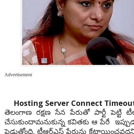
Advertisement
తెలంగాణ రక్షణ సేన పేరుతో పార్టీ పెట్టి టీ
చేసుకుందామనుకున్న కవితకు ఆ పేరే ఇప్పుడు
పెడుతోంది. టీఆర్ఎస్ పేరును కేటాయించవద్దని