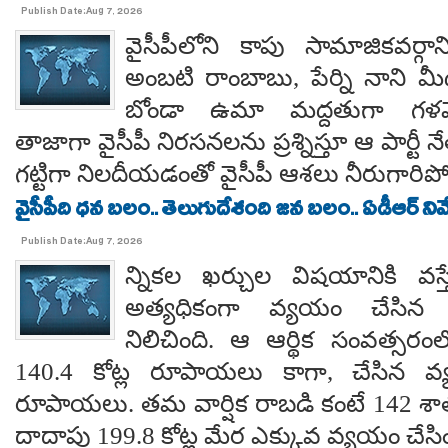
Publish Date:Aug 7, 2026
వైసీపీలోని కాపు సామాజికవర్గా
అంబటి రాంబాబు, పేర్ని నాని మ
బోండా ఉమా మద్దతుగా గళమెత
తాజాగా వైసీపీ నిరసనలను ప్రశ్నిస్తూ ఆ పార్ట
గట్టిగా నిలదీయడంతో వైసీపీ ఆశలు నీరుగార
వైసీపీది ధన బలం.. తెలుగుదేశంది జన బలం.. ఏడీఆర్ నివేది
Publish Date:Aug 7, 2026
న్నికల ఖర్చుల విషయానికి వస్త
అత్యధికంగా వ్యయం చేసిన ప్
నిలిచింది. ఆ ఆర్థిక సంవత్సర
140.4 కోట్ల రూపాయలు కాగా, చేసిన వ్
రూపాయలు. తమ వార్షిక రాబడి కంటే 142 శ
దాదాపు 199.8 కోట్ల మేర ఎక్కువ వ్యయం చేసిం