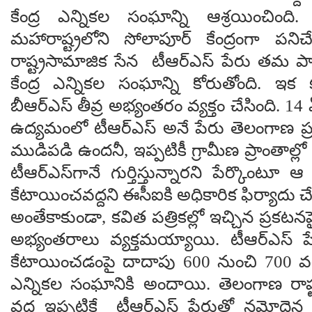
కేంద్ర ఎన్నికల సంఘాన్ని ఆశ్రయించిం
మహారాష్ట్రలోని సోలాపూర్ కేంద్రంగా పని
రాష్ట్రసామాజిక సేన టీఆర్ఎస్ పేరు తమ పార
కేంద్ర ఎన్నికల సంఘాన్ని కోరుతోంది. ఇక క
బీఆర్ఎస్ తీవ్ర అభ్యంతరం వ్యక్తం చేసింది. 14 
ఉద్యమంలో టీఆర్ఎస్ అనే పేరు తెలంగాణ ప్
ముడిపడి ఉందనీ, ఇప్పటికీ గ్రామీణ ప్రాంతాల్లో
టీఆర్ఎస్‌గానే గుర్తిస్తున్నారని పేర్కొంట
కేటాయించవద్దని ఈసీఐకి అధికారిక ఫిర్యాదు చే
అంతేకాకుండా, కవిత పత్రికల్లో ఇచ్చిన ప్రకటనప
అభ్యంతరాలు వ్యక్తమయ్యాయి. టీఆర్ఎస్ పే
కేటాయించడంపై దాదాపు 600 నుంచి 700 
ఎన్నికల సంఘానికి అందాయి. తెలంగాణ రాష్
వద్ద ఇప్పటికే టీఆర్ఎస్ పేరుతో నమోదైన 