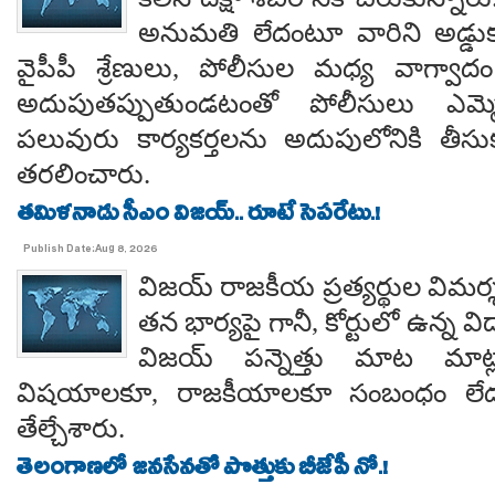
అనుమతి లేదంటూ వారిని అడ్డు
వైపీపీ శ్రేణులు, పోలీసుల మధ్య వాగ్వాదం జ
అదుపుతప్పుతుండటంతో పోలీసులు ఎమ్మ
పలువురు కార్యకర్తలను అదుపులోనికి తీసు
తరలించారు.
తమిళనాడు సీఎం విజయ్.. రూటే సెపరేటు.!
Publish Date:Aug 8, 2026
విజయ్ రాజకీయ ప్రత్యర్థుల విమర్
తన భార్యపై గానీ, కోర్టులో ఉన్న విడ
విజయ్ పన్నెత్తు మాట మాట్లా
విషయాలకూ, రాజకీయాలకూ సంబంధం లేదన
తేల్చేశారు.
తెలంగాణలో జనసేనతో పొత్తుకు బీజేపీ నో.!