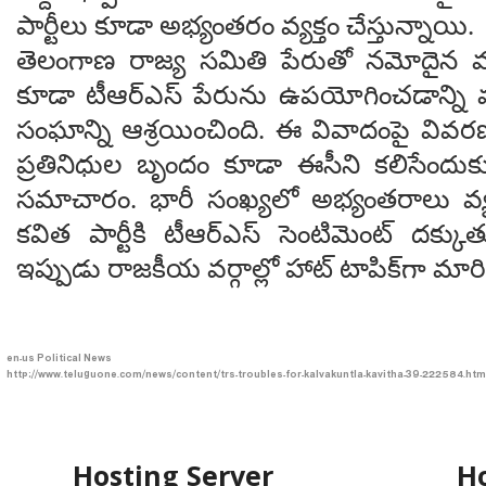
పార్టీలు కూడా అభ్యంతరం వ్యక్తం చేస్తున్నాయి.
తెలంగాణ రాజ్య సమితి పేరుతో నమోదైన మ
కూడా టీఆర్ఎస్ పేరును ఉపయోగించడాన్ని వ్య
సంఘాన్ని ఆశ్రయించింది. ఈ వివాదంపై వివర
ప్రతినిధుల బృందం కూడా ఈసీని కలిసేందుకు 
సమాచారం. భారీ సంఖ్యలో అభ్యంతరాలు వ్
కవిత పార్టీకి టీఆర్ఎస్ సెంటిమెంట్ దక్కు
ఇప్పుడు రాజకీయ వర్గాల్లో హాట్ టాపిక్‌గా మారి
en-us
Political News
http://www.teluguone.com/news/content/trs-troubles-for-kalvakuntla-kavitha-39-222584.htm