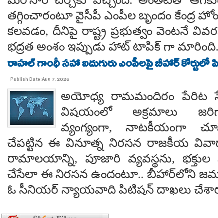
తగ్గించారంటూ వైసీపీ ఎంపీల బృందం కేంద్ర హో
కలవడం, దీనిపై రాష్ట్ర ప్రభుత్వం వెంటనే వ
భద్రత అంశం ఇప్పుడు హాట్ టాపిక్ గా మారింది
రాహల్ గాంధీ సహా ఐదుగురు ఎంపీలపై బీహార్ కోర్టులో ప
Publish Date:Aug 7, 2026
అయోధ్య రామమందిరం పేరిట సే
విషయంలో అక్రమాలు జరిగ
వ్యంగ్యంగా, నాటకీయంగా చూ
చేపట్టిన ఈ వినూత్న నిరసన రాజకీయ వివాదాన
రామాలయాన్ని, పూజారి వ్యవస్థను, భక్తు
చేసేలా ఈ నిరసన ఉందంటూ.. బీహార్‌లోని జమూ
ఓ సీనియర్ న్యాయవాది పిటిషన్ దాఖలు చేశార