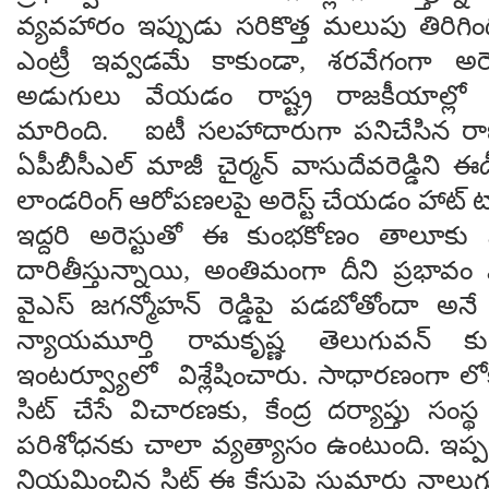
వ్యవహారం ఇప్పుడు సరికొత్త మలుపు తిరిగి
ఎంట్రీ ఇవ్వడమే కాకుండా, శరవేగంగా అరె
అడుగులు వేయడం రాష్ట్ర రాజకీయాల్ల
మారింది. ఐటీ సలహాదారుగా పనిచేసిన రాజ్ క
ఏపీబీసీఎల్ మాజీ చైర్మన్ వాసుదేవరెడ్డిని
లాండరింగ్ ఆరోపణలపై అరెస్ట్ చేయడం హాట్ టా
ఇద్దరి అరెస్టుతో ఈ కుంభకోణం తాలూకు 
దారితీస్తున్నాయి, అంతిమంగా దీని ప్రభావం
వైఎస్ జగన్మోహన్ రెడ్డిపై పడబోతోందా 
న్యాయమూర్తి రామకృష్ణ తెలుగువన్ కు 
ఇంటర్వ్యూలో విశ్లేషించారు. సాధారణంగా లో
సిట్ చేసే విచారణకు, కేంద్ర దర్యాప్తు సం
పరిశోధనకు చాలా వ్యత్యాసం ఉంటుంది. ఇప్పటికే
నియమించిన సిట్ ఈ కేసుపై సుమారు నాలుగు చ