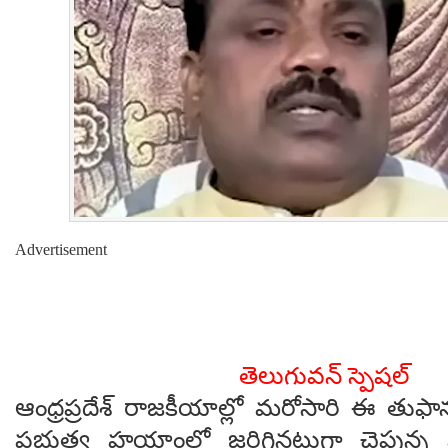
Advertisement
తెలుగువన్ స్పెషల్
ఆంధ్రప్రదేశ్ రాజకీయాల్లో మరోసారి ఈ తుఫా
ప్రభుత్వ హయాంలో జరిగినట్లుగా చెప్తున్