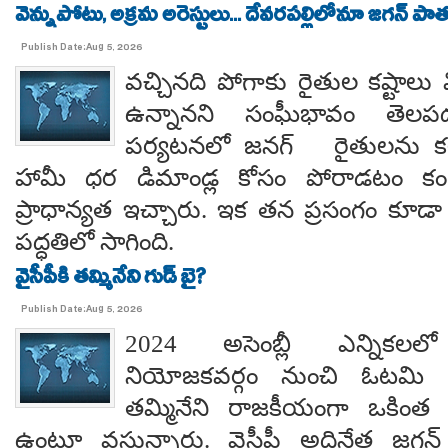
వెన్నుపోటు, అక్రమ అరెస్టులు... దేవరపల్లిలోనూ జగన్ పాత
Publish Date:Aug 5, 2026
వచ్చినది పోగాకు రైతుల కష్టాలు 
ఉన్నానని సంఘీభావం తె
పర్యటనలో జనగ్ రైతులను కల
హామీ ధర డిమాండ్ల కోసం పోరాడటం కంటే
ప్రాధాన్యత ఇచ్చారు. ఇక తన ప్రసంగం కూడా 
పద్ధతిలో సాగింది.
వైసీపీకి తమ్మినేని గుడ్ బై?
Publish Date:Aug 5, 2026
2024 అసెంబ్లీ ఎన్నిక
నియోజకవర్గం నుంచి ఓటమి ప
తమ్మినేని రాజకీయంగా ఒకింత ఇ
ఉంటూ వస్తున్నారు. వైసీపీ అధినేత జగన్ 