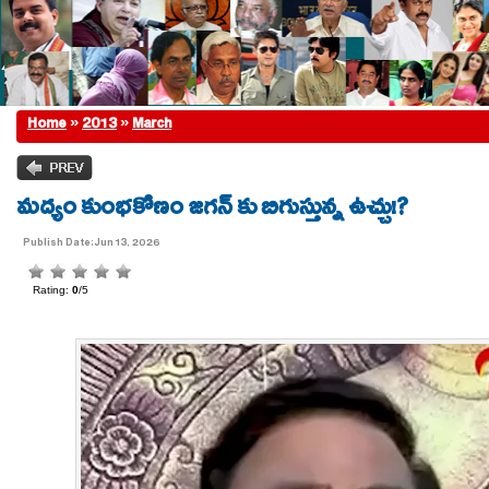
Home
»
2013
»
March
మద్యం కుంభకోణం జగన్ కు బిగుస్తున్న ఉచ్చు!?
Publish Date:Jun 13, 2026