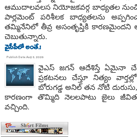
ఆముదాలవలస నియోజకవర్గ బాధ్యతల నుంచి తప
పార్లమెంట్ పరిశీలక బాధ్యతలను అప్పగి
తమ్మినేనిలో తీవ్ర అసంతృప్తికి కారణమైం
చెబుతున్నారు.
వైసీపీలో అంతే.!
Publish Date:Aug 5, 2026
వైఎస్ జగన్ ఆదేశిస్తే ఏమైనా 
ప్రకటనలు చేస్తూ నిత్యం వార్తల్
బోరుగడ్డ అనిల్ తన నోటి దురుసు
కారణంగా తొమ్మిది నెలలపాటు జైలు జీవి
వచ్చింది.