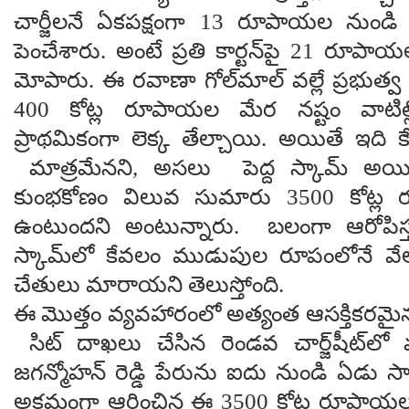
చార్జీలనే ఏకపక్షంగా 13 రూపాయల ను
పెంచేశారు. అంటే ప్రతి కార్టన్‌పై 21 రూప
మోపారు. ఈ రవాణా గోల్‌మాల్ వల్లే ప్రభుత
400 కోట్ల రూపాయల మేర నష్టం వాటిల్ల
ప్రాథమికంగా లెక్క తేల్చాయి. అయితే ఇది క
మాత్రమేనని, అసలు పెద్ద స్కామ్ అయ
కుంభకోణం విలువ సుమారు 3500 కోట్ల 
ఉంటుందని అంటున్నారు. బలంగా ఆరోపిస్త
స్కామ్‌లో కేవలం ముడుపుల రూపంలోనే వే
చేతులు మారాయని తెలుస్తోంది.
ఈ మొత్తం వ్యవహారంలో అత్యంత ఆసక్తికరమై
సిట్ దాఖలు చేసిన రెండవ చార్జ్‌షీట్‌లో
జగన్మోహన్ రెడ్డి పేరును ఐదు నుండి ఏడు సార్
అక్రమంగా ఆర్జించిన ఈ 3500 కోట్ల రూపాయల