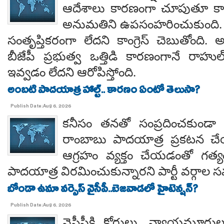
ఆదేశాలు కారణంగా చూపుతూ కాయస
అనుమతిని ఉపసంహరించుకుంది
సంతృప్తికరంగా లేదని కాంగ్రెస్ చెబుతోంది.
బీజేపీ ప్రభుత్వ ఒత్తిడి కారణంగానే రా
ఇవ్వడం లేదని ఆరోపిస్తోంది.
అంబటి పాదయాత్ర హాల్ట్.. కారణం ఏంటో తెలుసా?
Publish Date:Aug 6, 2026
కనీసం తనతో సంప్రదించకుండా 
రాంబాబు పాదయాత్ర ప్రకటన చే
ఆగ్రహం వ్యక్తం చేయడంతో గత్
పాదయాత్ర విరమించుకున్నారని పార్టీ వర్గాల
బోండా ఉమా వర్సెస్ వైసీపీ..బెజవాడలో హైటెన్షన్?
Publish Date:Aug 6, 2026
వైసీపీకి కోర్టులు, న్యాయమూర్త