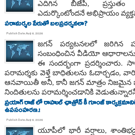
ఎదిగిన బీజేపీ, ప్రస్తుతం 
ఎదుర్కొంటోందనే అభిప్రాయం వ్యక్
పరామర్శల పేరుతో బలప్రదర్శనలా?
Publish Date:Aug 6, 2026
జగన్ పర్యటనలలో జరిగిన
సంబంధించిన వీడియో ఆధారాలన
ఈ సందర్భంగా ప్రదర్శించారు. 
పరామర్శకు వెళ్తే బాధితులను ఓదార్చడం, వా
ఆనవాయితీ అనీ, కానీ జగన్ మాత్రం నిజమైన 
నిందితులను పరామర్శించడానికి వెడుతున్నారన
ప్రయాగ్ రాజ్ లో రాహుల్ ఛాత్రోన్ కీ గూంజ్ కార్యక్రమాన
ఉపసంహరణ.!
Publish Date:Aug 6, 2026
యూపీలో భారీ వర్షాలు, శాంతిభద్రత