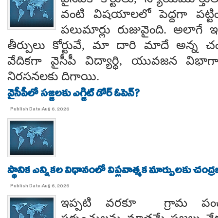
వంటి విషయాలలో పెద్దగా పట్ట
పలుమార్లు రుజువైంది. అలాగే ఇప
తీర్పులు కోర్టువే, మా దారి మాదే అన్
వేదికగా వైసీపీ విద్యార్థి, యువజన విభాగాలు
నిరసనలకు దిగాయి.
వైసీపీలో సజ్జలకు ఎగ్జిట్ డోర్ ఓపెన్?
Publish Date:Aug 6, 2026
స్థానిక ఎన్నికల విధానంలో విప్లవాత్మక మార్పులకు చంద్
Publish Date:Aug 6, 2026
ఇప్పటి వరకూ గ్రామ పంచ