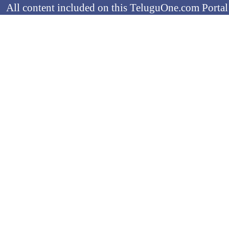
All content included on this TeluguOne.com Portal 
audio clips, is the property of ObjectOne Informati
by copyright laws. The collection, arrangement and 
channels is the exclusive property of ObjectOne In
protected copyright laws.
You may not copy, reproduce, distribute, p
transmit, or in any other way exploit any
ObjectOne Information Systems Ltd or our