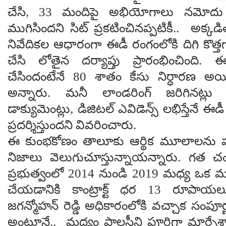
చేసి, 33 మందిపై అభియోగాలు నమోదు 
ముగిసిందని సిట్ ప్రకటించినప్పటికీ.. అక్క
నివేదికల ఆధారంగా ఈడీ రంగంలోకి దిగి కొత
చేసి లోతైన దర్యాప్తు ప్రారంభించింది. ఈ
చేసిందంటేనే 80 శాతం కేసు నిర్ధారణ అయి
అన్నారు. మనీ లాండరింగ్ జరిగినట్లు
డాక్యుమెంట్లు, డిజిటల్ ఎవిడెన్స్ లభిస్తేనే 
ప్రదర్శిస్తుందని వివరించారు.
ఈ కుంభకోణం తాలూకు ఆర్థిక మూలాలను పరిశీ
నిజాలు వెలుగుచూస్తున్నాయన్నారు. గత 
ప్రభుత్వంలో 2014 నుండి 2019 మధ్య ఒక మద
చేయడానికి కాంట్రాక్ట్ ధర 13 రూపాయలు
జగన్మోహన్ రెడ్డి అధికారంలోకి వచ్చాక సంపూ
అంటూనే.. మద్యం పాలసీని పూర్తిగా మార్చే