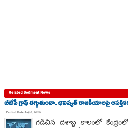
Related Segment News
బీజేపీ గ్రాఫ్ తగ్గుతుందా.. భవిష్యత్ రాజకీయాలపై ఆసక్తికర 
Publish Date:Aug 6, 2026
గడిచిన దశాబ్ద కాలంలో కేంద్రంలో 