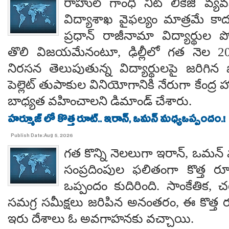
రాహుల్ గాంధీ నీట్ లీకేజీ వ్యవ
విద్యాశాఖ వైఫల్యం మాత్రమే కాదంట
ప్రధాన్ రాజీనామా విద్యార్థుల 
తొలి విజయమేనంటూ, ఢిల్లీలో గత నెల 
నిరసన తెలుపుతున్న విద్యార్థులపై జరిగిన ప
పెల్లెట్ తుపాకుల వినియోగానికి నేరుగా కేంద్ర
బాధ్యత వహించాలని డిమాండ్ చేశారు.
హర్మూజ్ లో కొత్త రూట్.. ఇరాన్, ఒమన్ మధ్యఒప్పందం.!
Publish Date:Aug 5, 2026
గత కొన్ని నెలలుగా ఇరాన్, ఒమన్
సంప్రదింపుల ఫలితంగా కొత్త ర
ఒప్పందం కుదిరింది. సాంకేతిక, చట
సమగ్ర సమీక్షలు జరిపిన అనంతరం, ఈ కొత్త 
ఇరు దేశాలు ఓ అవగాహనకు వచ్చాయి.