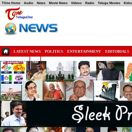
TOne Home
Audio
News
Movie News
Videos
Radio
Telugu Movies
Kids
LATEST NEWS
POLITICS
ENTERTAINMENT
EDITORIALS
DEVOTIONAL
NRI