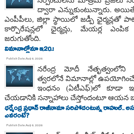
సర్పంచులను మాత్రమే ప్రజలు నేరుగ
ద్వారా ఎన్నుకుంటున్నారు. అయి
ఎంపీపీలు, జిల్లా స్థాయిలో జడ్పీ ఛైర్మన్లతో ప
కార్పొరేషన్లలో ఛైర్మన్లు, మేయర్ల ఎంపిక 
జరుగుతోంది.
విమానాల్లోనూ ఇ20.!
Publish Date:Aug 6, 2026
నరేంద్ర మోదీ నేతృత్వంలోని ఎ
త్వరలోనే విమానాల్లో ఉపయోగించే
ఇంధనం (ఏటీఎఫ్)లో కూడా ఇథ
చేయడానికి సన్నాహాలు చేస్తోందంటూ ఆయన బా
ధర్మేంద్ర ప్రధాన్ రాజీనామా సరిపోదంటున్న రాహుల్.. అ
ఎవరంటే?
Publish Date:Aug 6, 2026