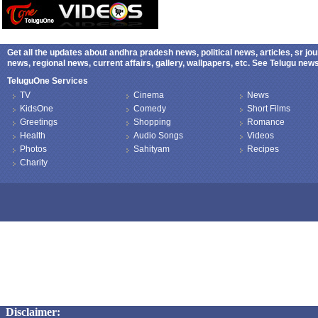
Get all the updates about andhra pradesh news, political news, articles, sr jo
news, regional news, current affairs, gallery, wallpapers, etc. See Telugu ne
TeluguOne Services
TV
Cinema
News
KidsOne
Comedy
Short Films
Greetings
Shopping
Romance
Health
Audio Songs
Videos
Photos
Sahityam
Recipes
Charity
Copyright © 2026 TeluguOne NEWS - All Rights Reserved
Disclaimer: