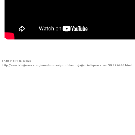
en-us
Political News
http://www.teluguone.com/news/content/troubles-to-jagan-in-liquor-scam-39-222856.html