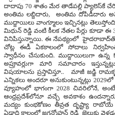
దాదాపు 70 శాతం మేర తాడేపల్లి ప్యాలెస్‌కే చే
అంతిమ లబ్దిదారు, అంతిమ దోపిడీదారు అని
ముద్దాయిలు వాంగ్మూలం ఇచ్చినట్లు తెలుస్తోంద
మిధున్ రెడ్డి వంటి కీలక నేతల పేర్లు కూడా 
వినిపిస్తున్నాయి. ఈ నేపథ్యంలో హైదరాబాద్
చోట్ల ఈడీ ఏకకాలంలో సోదాలు నిర్వహించ
స్వాధీనం చేసుకుంది. ముద్దాయిలుగా ఉన్న
అప్రూవర్లుగా మారి సమాచారం ఇస్తున్న
విషయాలను ప్రస్తావిస్తూ.. మాజీ జడ్జి రామకృష్
ఎన్నికలు అందరూ అనుకుంటున్నట్లు 2029లో 
వ్యూహంలో భాగంగా 2028 చివరిలోనే, అంట
ఆంధ్రప్రదేశ్‌లోనూ వచ్చే అవకాశం ఉందన్న
మద్యం కుంభకోణం తీవ్రత దృష్ట్యా రాబోయ
ఏడాది కాలంలో జగన్మోహన్ రెడ్డి జైలుకు వెళ