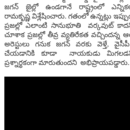
జగన్ జైల్లో ఉండగానే రాష్ట్రంలో ఎన్న
రామకృష్ణ విశ్లేషించారు. గతంలో ఉన్నట్లు ఇప్పుడ
ప్రజల్లో ఎలాంటి సానుభూతి వర్కవుట్ కాదన
చూశాక ప్రజల్లో తీవ్ర వ్యతిరేకత వచ్చిందన
అరెస్టులు గనుక జగన్ వరకు వెళ్తే, వైసీ
చేయడానికి కూడా నాయకుడు మిగలడని,
ప్రశ్నార్థకంగా మారుతుందని అభిప్రాయపడ్డారు