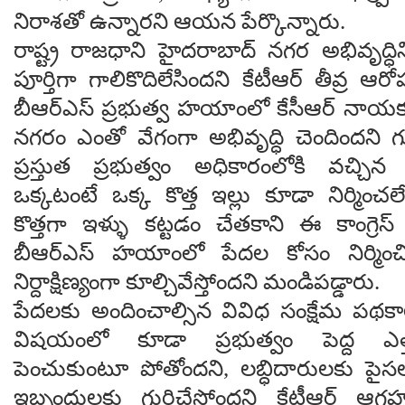
నిరాశతో ఉన్నారని ఆయన పేర్కొన్నారు.
రాష్ట్ర రాజధాని హైదరాబాద్ నగర అభివృద్ధిని 
పూర్తిగా గాలికొదిలేసిందని కేటీఆర్ తీవ్ర 
బీఆర్ఎస్ ప్రభుత్వ హయాంలో కేసీఆర్ నాయక
నగరం ఎంతో వేగంగా అభివృద్ధి చెందిందని 
ప్రస్తుత ప్రభుత్వం అధికారంలోకి వచ్చ
ఒక్కటంటే ఒక్క కొత్త ఇల్లు కూడా నిర్మించల
కొత్తగా ఇళ్ళు కట్టడం చేతకాని ఈ కాంగ్రెస
బీఆర్ఎస్ హయాంలో పేదల కోసం నిర్మించి
నిర్దాక్షిణ్యంగా కూల్చివేస్తోందని మండిపడ్డారు.
పేదలకు అందించాల్సిన వివిధ సంక్షేమ పథక
విషయంలో కూడా ప్రభుత్వం పెద్ద ఎ
పెంచుకుంటూ పోతోందని, లబ్ధిదారులకు పైసల
ఇబ్బందులకు గురిచేస్తోందని కేటీఆర్ ఆగ్రహ