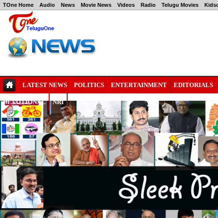
TOne Home
Audio
News
Movie News
Videos
Radio
Telugu Movies
Kids
LATEST NEWS
POLITICS
ENTERTAINMENT
EDITORIALS
DEVOTIONAL
NRI