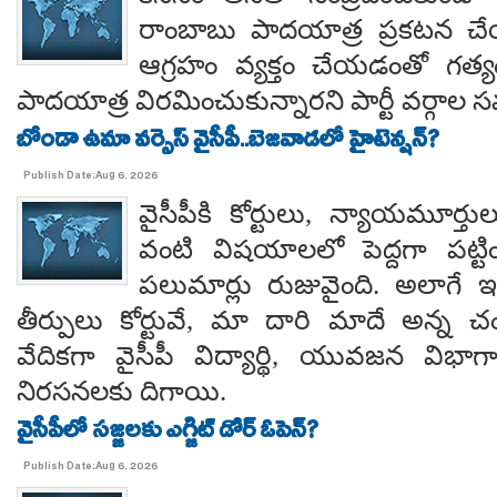
రాంబాబు పాదయాత్ర ప్రకటన చే
ఆగ్రహం వ్యక్తం చేయడంతో గత్
పాదయాత్ర విరమించుకున్నారని పార్టీ వర్గాల
బోండా ఉమా వర్సెస్ వైసీపీ..బెజవాడలో హైటెన్షన్?
Publish Date:Aug 6, 2026
వైసీపీకి కోర్టులు, న్యాయమూర్త
వంటి విషయాలలో పెద్దగా పట్ట
పలుమార్లు రుజువైంది. అలాగే ఇప
తీర్పులు కోర్టువే, మా దారి మాదే అన్
వేదికగా వైసీపీ విద్యార్థి, యువజన విభాగాలు
నిరసనలకు దిగాయి.
వైసీపీలో సజ్జలకు ఎగ్జిట్ డోర్ ఓపెన్?
Publish Date:Aug 6, 2026