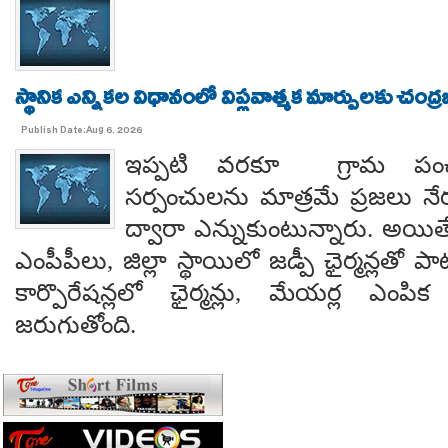
స్థానిక ఎన్నికల విధానంలో విప్లవాత్మక మార్పులకు చంద్
Publish Date:Aug 6, 2026
ఇప్పటి వరకూ గ్రామ పంచ
సర్పంచులను మాత్రమే ప్రజలు నేరుగ
ద్వారా ఎన్నుకుంటున్నారు. అయి
ఎంపీపీలు, జిల్లా స్థాయిలో జడ్పీ ఛైర్మన్లతో ప
కార్పొరేషన్లలో ఛైర్మన్లు, మేయర్ల ఎంపిక 
జరుగుతోంది.