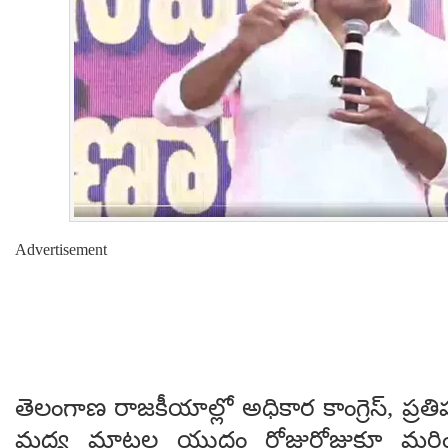
Advertisement
తెలంగాణ రాజకీయాల్లో అధికార కాంగ్రెస్, ప్రతిప
మధ్య మాటల యుద్ధం రోజురోజుకూ మరిం