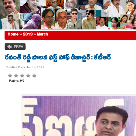
Home
»
2013
»
March
రేవంత్ రెడ్డి పాలన ఫస్ట్ హాఫ్ డిజాస్టర్ : కేటీఆర్
Publish Date:Jun 14, 2026