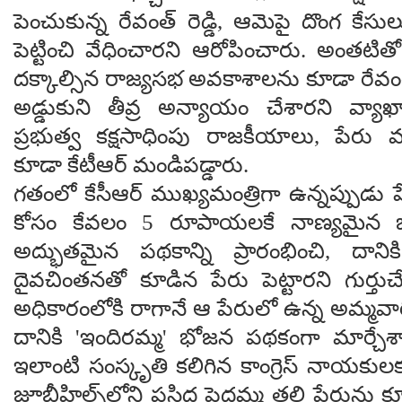
పెంచుకున్న రేవంత్ రెడ్డి, ఆమెపై దొంగ కేసు
పెట్టించి వేధించారని ఆరోపించారు. అంతట
దక్కాల్సిన రాజ్యసభ అవకాశాలను కూడా రేవంత
అడ్డుకుని తీవ్ర అన్యాయం చేశారని వ్యాఖ్యా
ప్రభుత్వ కక్షసాధింపు రాజకీయాలు, పేరు మా
కూడా కేటీఆర్ మండిపడ్డారు.
గతంలో కేసీఆర్ ముఖ్యమంత్రిగా ఉన్నప్పుడు 
కోసం కేవలం 5 రూపాయలకే నాణ్యమైన భో
అద్భుతమైన పథకాన్ని ప్రారంభించి, దానిక
దైవచింతనతో కూడిన పేరు పెట్టారని గుర్తుచేశా
అధికారంలోకి రాగానే ఆ పేరులో ఉన్న అమ్మవార
దానికి 'ఇందిరమ్మ' భోజన పథకంగా మార్చేశా
ఇలాంటి సంస్కృతి కలిగిన కాంగ్రెస్ నాయకుల
జూబ్లీహిల్స్‌లోని ప్రసిద్ధ పెద్దమ్మ తల్లి పేరు