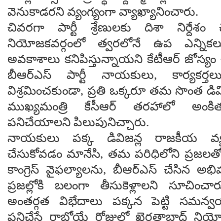
వెనుకాడరని వ్యంగ్యంగా వ్యాఖ్యానించారు.
చివరగా పార్టీ శ్రేణులకు దిశా నిర్దేశం 
నియోజకవర్గంలో త్వరలోనే ఉప ఎన్నిక
అవకాశాలు కనిపిస్తున్నాయని కేటీఆర్ జోస్యం 
బీఆర్ఎస్ పార్టీ నాయకులు, కార్యకర
విశ్రమించకుండా, ప్రతి ఒక్కరూ తమ సొంత డివ
ముఖ్యమంత్రి కేసీఆర్ తరహాలో అంకిత
పనిచేయాలని పిలుపునిచ్చారు.
నాయకులు పక్క డివిజన్ల రాజకీయ వ్యవ
చేసుకోవడం మానేసి, తమ పరిధిలోని ప్రజలత
కాంగ్రెస్ వైఫల్యాలను, బీఆర్ఎస్ చేసిన అభివృ
ప్రజల్లోకి బలంగా తీసుకెళ్లాలని సూచించారు. 
అంతర్గత విభేదాలు పక్కన పెట్టి సమన్వ
పనిచేస్తే రాబోయే రోజుల్లో ఖైరతాబాద్ నియ