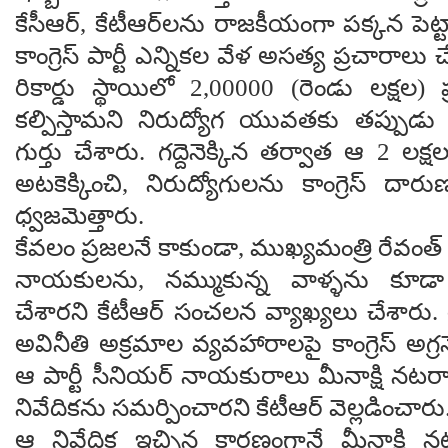
కేసీఆర్, కేటీఆర్‌లను రాజకీయంగా పక్కన పెట్ట
కాంగ్రెస్ పార్టీ ఎన్నికల వేళ అసత్య ప్రచారాలు
రికార్డు స్థాయిలో 2,00000 (రెండు లక్షల) 
కల్పిస్తామని నిరుద్యోగ యువతకు తప్పుడు
గుర్తు చేశారు. గద్దెనెక్కిన తర్వాత ఆ 2 లక్
అటకెక్కించి, నిరుద్యోగులను కాంగ్రెస్ దా
ధ్వజమెత్తారు.
కేవలం ప్రజలనే కాకుండా, ముఖ్యమంత్రి రేవంత్ రె
నాయకులను, నమ్ముకున్న వాళ్ళను కూ
చేశారని కేటీఆర్ సంచలన వ్యాఖ్యలు చేశారు. రేవం
అవినీతి అక్రమాల వ్యవహారాలపై కాంగ్రెస్ అగ్ర
ఆ పార్టీ సీనియర్ నాయకురాలు మీనాక్షి నట
నివేదికను సమర్పించారని కేటీఆర్ వెల్లడించారు
ఆ నివేదిక ఇచ్చిన కారణంగానే మీనాక్షి నటర