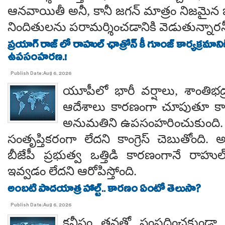
ఆనవాయితీ అనీ, కానీ జగన్ మాత్రం నిజమైన 
నిందితులను పరామర్శించడానికి వెడుతున్నారన
ప్రయాగ్ రాజ్ లో రాహుల్ ఛాత్రోన్ కీ గూంజ్ కార్యక్రమాన
ఉపసంహరణ.!
Publish Date:Aug 6, 2026
యూపీలో భారీ వర్షాలు, శాంతిభద్రత
ఆదేశాలు కారణంగా చూపుతూ కాయస
అనుమతిని ఉపసంహరించుకుంది
సంతృప్తికరంగా లేదని కాంగ్రెస్ చెబుతోంది.
బీజేపీ ప్రభుత్వ ఒత్తిడి కారణంగానే రా
ఇవ్వడం లేదని ఆరోపిస్తోంది.
అంబటి పాదయాత్ర హాల్ట్.. కారణం ఏంటో తెలుసా?
Publish Date:Aug 6, 2026
కనీసం తనతో సంప్రదించకుండా 