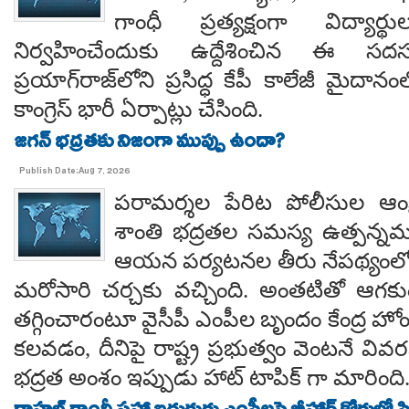
గాంధీ ప్రత్యక్షంగా విద్యార
నిర్వహించేందుకు ఉద్దేశించిన ఈ స
ప్రయాగ్‌రాజ్‌లోని ప్రసిద్ధ కేపీ కాలేజీ మైదాన
కాంగ్రెస్ భారీ ఏర్పాట్లు చేసింది.
జగన్ భద్రతకు నిజంగా ముప్పు ఉందా?
Publish Date:Aug 7, 2026
పరామర్శల పేరిట పోలీసుల ఆంక్
శాంతి భద్రతల సమస్య ఉత్పన్నమ
ఆయన పర్యటనల తీరు నేపథ్యంలో
మరోసారి చర్చకు వచ్చింది. అంతటితో ఆగకుం
తగ్గించారంటూ వైసీపీ ఎంపీల బృందం కేంద్ర హో
కలవడం, దీనిపై రాష్ట్ర ప్రభుత్వం వెంటనే వ
భద్రత అంశం ఇప్పుడు హాట్ టాపిక్ గా మారింది