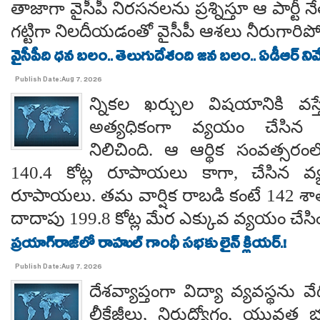
తాజాగా వైసీపీ నిరసనలను ప్రశ్నిస్తూ ఆ పార్ట
గట్టిగా నిలదీయడంతో వైసీపీ ఆశలు నీరుగార
వైసీపీది ధన బలం.. తెలుగుదేశంది జన బలం.. ఏడీఆర్ నివేది
Publish Date:Aug 7, 2026
న్నికల ఖర్చుల విషయానికి వస్త
అత్యధికంగా వ్యయం చేసిన ప్
నిలిచింది. ఆ ఆర్థిక సంవత్సర
140.4 కోట్ల రూపాయలు కాగా, చేసిన వ్
రూపాయలు. తమ వార్షిక రాబడి కంటే 142 శ
దాదాపు 199.8 కోట్ల మేర ఎక్కువ వ్యయం చేసిం
ప్రయాగ్‌రాజ్‌లో రాహుల్ గాంధీ సభకు లైన్ క్లియర్.!
Publish Date:Aug 7, 2026
దేశవ్యాప్తంగా విద్యా వ్యవస్థను వేధి
లీకేజీలు, నిరుద్యోగం, యువత భవ