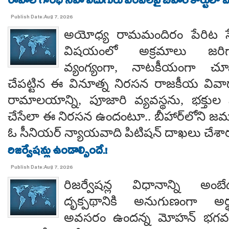
రాహల్ గాంధీ సహా ఐదుగురు ఎంపీలపై బీహార్ కోర్టులో ప
Publish Date:Aug 7, 2026
అయోధ్య రామమందిరం పేరిట సే
విషయంలో అక్రమాలు జరిగ
వ్యంగ్యంగా, నాటకీయంగా చూ
చేపట్టిన ఈ వినూత్న నిరసన రాజకీయ వివాదాన
రామాలయాన్ని, పూజారి వ్యవస్థను, భక్తు
చేసేలా ఈ నిరసన ఉందంటూ.. బీహార్‌లోని జమూ
ఓ సీనియర్ న్యాయవాది పిటిషన్ దాఖలు చేశార
రిజర్వేషన్లు ఉండాల్సిందే.!
Publish Date:Aug 7, 2026
రిజర్వేషన్ల విధానాన్ని అం
దృక్పథానికి అనుగుణంగా అర్థ
అవసరం ఉందన్న మోహన్ భగవత్..