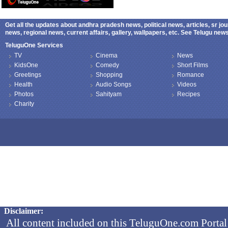
Get all the updates about andhra pradesh news, political news, articles, sr jo
news, regional news, current affairs, gallery, wallpapers, etc. See Telugu ne
TeluguOne Services
TV
Cinema
News
KidsOne
Comedy
Short Films
Greetings
Shopping
Romance
Health
Audio Songs
Videos
Photos
Sahityam
Recipes
Charity
Copyright © 2026 TeluguOne NEWS - All Rights Reserved
Disclaimer:
All content included on this TeluguOne.com Portal 