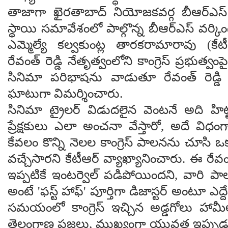
తాజాగా ఖైరతాబాద్ నియోజకవర్గ బీఆర్ఎస్ క
స్థాయి సమావేశంలో పాల్గొన్న బీఆర్ఎస్ వర్కింగ్ ప
ఎమ్మెల్యే కల్వకుంట్ల తారకరామారావు (కేట
రేవంత్ రెడ్డి నేతృత్వంలోని కాంగ్రెస్ ప్రభుత్వం
సినిమా పరిభాషను వాడుతూ రేవంత్ రెడ్డ
ఘాటుగా విమర్శించారు.
సినిమా ట్రైలర్ విడుదలైన వెంటనే అది హిట్
ప్రేక్షకులు ఎలా అంచనా వేస్తారో, అదే విధ
కేవలం కొన్ని నెలల కాంగ్రెస్ పాలనను చూసి ఒక
వచ్చేసారని కేటీఆర్ వ్యాఖ్యానించారు. ఈ రేవంత్ 
ఇప్పటికే ఇంటర్వెల్ పడిపోయిందని, వారి 
అంటే 'ఫస్ట్ హాఫ్' పూర్తిగా డిజాస్టర్ అంటూ ఎద్
సమయంలో కాంగ్రెస్ ఇచ్చిన అడ్డగోలు హామీల
తెలంగాణ ప్రజలు, ముఖ్యంగా యువత ఇప్పుడు త