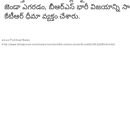
జెండా ఎగరడం, బీఆర్ఎస్ భారీ విజయాన్ని
కేటీఆర్ ధీమా వ్యక్తం చేశారు.
en-us
Political News
http://www.teluguone.com/news/content/ktr-slams-revanth-reddy-39-222908.html