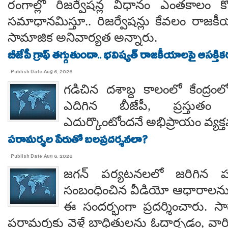
రంగాల్లో రిజర్వేషన్ల విధానం ఎంతకాలం కొ
సమాధానమిస్తూ.. రిజర్వేషన్లు కేవలం రాజకీ
సామాజిక అనివార్యత అన్నారు.
బీజేపీ గ్రాఫ్ తగ్గుతుందా.. భవిష్యత్ రాజకీయాలపై ఆసక్తికర 
Publish Date:Aug 6, 2026
గడిచిన దశాబ్ద కాలంలో కేంద్రంలో 
ఎదిగిన బీజేపీ, ప్రస్తుతం 
ఎదుర్కొంటోందనే అభిప్రాయం వ్యక్
పరామర్శల పేరుతో బలప్రదర్శనలా?
Publish Date:Aug 6, 2026
జగన్ పర్యటనలలో జరిగిన
సంబంధించిన వీడియో ఆధారాలన
ఈ సందర్భంగా ప్రదర్శించారు. 
పరామర్శకు వెళ్తే బాధితులను ఓదార్చడం, వా