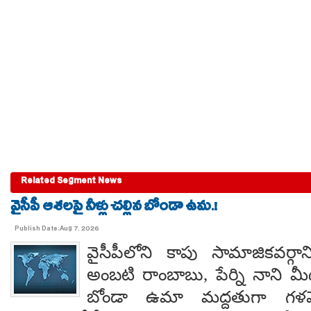
Related Segment News
వైసీపీ ఆశలపై నీళ్లు చల్లిన బోండా ఉమ.!
Publish Date:Aug 7, 2026
వైసీపీలోని కాపు సామాజికవర్గా
అంబటి రాంబాబు, పేర్ని నాని మ
బోండా ఉమా మద్దతుగా గళమెత