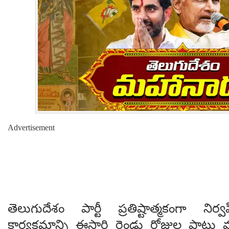
Advertisement
తెలుగుదేశం పార్టీ ప్రతిష్టాత్మకంగా ని
కార్యక్రమాన్ని ఈసారి రెండు రోజుల పాటు 