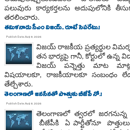
పలువురు కార్యకర్తలను అదుపులోనికి తీసు
తరలించారు.
తమిళనాడు సీఎం విజయ్.. రూటే సెపరేటు.!
Publish Date:Aug 8, 2026
విజయ్ రాజకీయ ప్రత్యర్థుల విమర్
తన భార్యపై గానీ, కోర్టులో ఉన్న విడ
విజయ్ పన్నెత్తు మాట మాట్లా
విషయాలకూ, రాజకీయాలకూ సంబంధం లేదన
తేల్చేశారు.
తెలంగాణలో జనసేనతో పొత్తుకు బీజేపీ నో.!
Publish Date:Aug 8, 2026
తెలంగాణలో త్వరలో జరగనున్న స
బీజేపీకి ఏ పార్టీతోనూ పొత్తుల