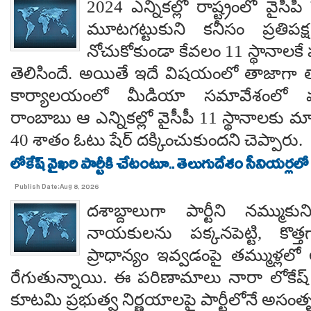
2024 ఎన్నికల్లో రాష్ట్రంలో వైస
మూటగట్టుకుని కనీసం ప్రతిప
నోచుకోకుండా కేవలం 11 స్థానాలక
తెలిసిందే. అయితే ఇదే విషయంలో తాజాగా తాడేప
కార్యాలయంలో మీడియా సమావేశంలో మ
రాంబాబు ఆ ఎన్నికల్లో వైసీపీ 11 స్థానాలకు 
40 శాతం ఓటు షేర్ దక్కించుకుందని చెప్పారు.
లోకేష్ వైఖరి పార్టీకి చేటంటూ.. తెలుగుదేశం సీనియర్లలో
Publish Date:Aug 8, 2026
దశాబ్దాలుగా పార్టీని నమ్ముక
నాయకులను పక్కనపెట్టి, కొత్త
ప్రాధాన్యం ఇవ్వడంపై తమ్ముళ్లలో
రేగుతున్నాయి. ఈ పరిణామాలు నారా లోకేష్
కూటమి ప్రభుత్వ నిర్ణయాలపై పార్టీలోనే అసంతృప్