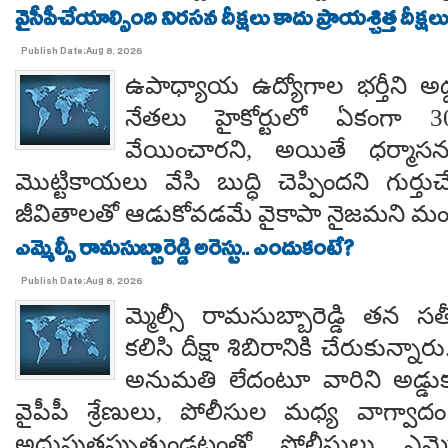
వైసీపీచేయాల్సింది నిరసన దీక్షలు కాదు ప్రాయశ్చిత్త దీక్షలు.. కో
Publish Date:Aug 8, 2026
ఉపాధ్యాయ ఉద్యోగాల భర్తీని అడ్
నేతలు హైకోర్టులో ఏకంగా 30
వేయించారని, అయితే ధర్మాసనం
మొట్టికాయలు వేసి బుద్ధి చెప్పిందని గుర్తుచ
జీవితాలతో ఆడుకోవడమే వైకాపా నైజమని మండ
ఎమ్మెల్సీ రామసుబ్బారెడ్డి అరెస్టు.. ఎందుకంటే?
Publish Date:Aug 8, 2026
మ్మెల్సీ రామసుబ్బారెడ్డి తన 
కలిసి దీక్షా శిబిరానికి చేరుకున్న
అనుమతి లేదంటూ వారిని అడ్డు
వైపీపీ శ్రేణులు, పోలీసుల మధ్య వాగ్వాదం జ
అదుపుతప్పుతుండటంతో పోలీసులు ఎమ్మ