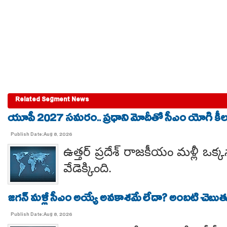
Related Segment News
యూపీ 2027 సమరం.. ప్రధాని మోదీతో సీఎం యోగి కీలక 
Publish Date:Aug 8, 2026
ఉత్తర్ ప్రదేశ్ రాజకీయం మళ్లీ ఒక్క
వేడెక్కింది.
జగన్ మళ్లీ సీఎం అయ్యే అవకాశమే లేదా? అంబటి చెబుతు
Publish Date:Aug 8, 2026