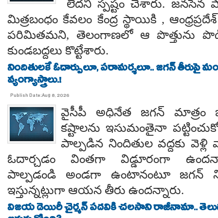
లేదని స్పష్టం చేశారు. జనసేన ప
మిత్రబంధం కేవలం కేంద్ర స్థాయికి , ఆంధ్రప్రదేశ్
పరిమితమని, తెలంగాణలో ఆ పొత్తును పొడిగిం
కుండబద్దలు కొట్టేశారు.
నిందితులకే ఓదార్పులూ, పరామర్శలూ.. జగన్ తీరుపై మం
వ్యంగ్యాస్త్రాలు.!
Publish Date:Aug 8, 2026
వైసీపీ అధినేత జగన్ మాత్రం 
కష్టాలను ఇసుమంతైనా పట్టించుక
పాల్పడిన నిందితుల వద్దకు వెళ్లి వ
ఓదార్చడం వింతగా విడ్డూరంగా ఉందన్
పాల్పడండి అండగా ఉంటానంటూ జగన్ ని
ఇస్తున్నట్లుగా ఆయన తీరు ఉందన్నారు.
విజయ డెయిరీ చైర్మన్ పదవికి చలసాని రాజీనామా.. తె