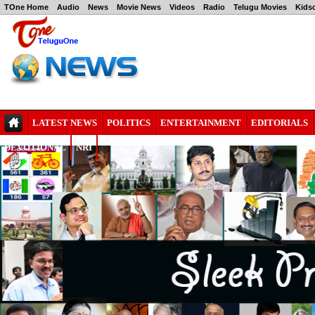
TOne Home
Audio
News
Movie News
Videos
Radio
Telugu Movies
Kids
LATEST NEWS
POLITICS
ENTERTAINMENT
EDITORIALS
DEVOTIONAL
NRI