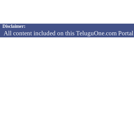
Copyright © 2026 TeluguOne NEWS - All Rights Reserved
Disclaimer:
All content included on this TeluguOne.com Portal 
audio clips, is the property of ObjectOne Informati
by copyright laws. The collection, arrangement and 
channels is the exclusive property of ObjectOne In
protected copyright laws.
You may not copy, reproduce, distribute, p
transmit, or in any other way exploit any
ObjectOne Information Systems Ltd or our