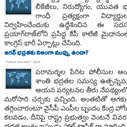
లీకేజీలు, నిరుద్యోగం, యువత భవ
గాంధీ ప్రత్యక్షంగా విద్యార
నిర్వహించేందుకు ఉద్దేశించిన ఈ స
ప్రయాగ్‌రాజ్‌లోని ప్రసిద్ధ కేపీ కాలేజీ మైదాన
కాంగ్రెస్ భారీ ఏర్పాట్లు చేసింది.
జగన్ భద్రతకు నిజంగా ముప్పు ఉందా?
Publish Date:Aug 7, 2026
పరామర్శల పేరిట పోలీసుల ఆంక్
శాంతి భద్రతల సమస్య ఉత్పన్నమ
ఆయన పర్యటనల తీరు నేపథ్యంలో
మరోసారి చర్చకు వచ్చింది. అంతటితో ఆగకుం
తగ్గించారంటూ వైసీపీ ఎంపీల బృందం కేంద్ర హో
కలవడం, దీనిపై రాష్ట్ర ప్రభుత్వం వెంటనే వ
భద్రత అంశం ఇప్పుడు హాట్ టాపిక్ గా మారింది