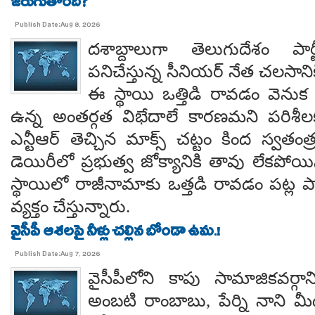
జరుగుతోంది?
Publish Date:Aug 8, 2026
దశాబ్దాలుగా తెలుగుదేశం పార్
పనిచేస్తున్న సీనియర్ నేత చలసానిక
ఈ స్థాయి ఒత్తిడి రావడం వెనుక కృష
ఉన్న అంతర్గత విభేదాలే కారణమని పరిశీల
ఎన్టీఆర్ తెచ్చిన మాక్స్ చట్టం కింద స్వతంత
డెయిరీలో ప్రభుత్వ జోక్యానికి తావు లేకపో
స్థాయిలో రాజీనామాకు ఒత్తడి రావడం పట్ల ప
వ్యక్తం చేస్తున్నారు.
వైసీపీ ఆశలపై నీళ్లు చల్లిన బోండా ఉమ.!
Publish Date:Aug 7, 2026
వైసీపీలోని కాపు సామాజికవర్గా
అంబటి రాంబాబు, పేర్ని నాని మ