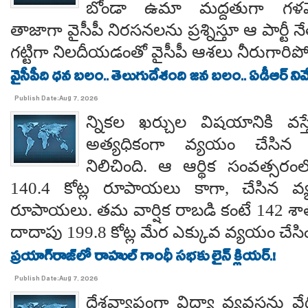
బోండా ఉమా మద్దతుగా గళమెత
తాజాగా వైసీపీ నిరసనలను ప్రశ్నిస్తూ ఆ పార్ట
గట్టిగా నిలదీయడంతో వైసీపీ ఆశలు నీరుగార
వైసీపీది ధన బలం.. తెలుగుదేశంది జన బలం.. ఏడీఆర్ నివేది
Publish Date:Aug 7, 2026
న్నికల ఖర్చుల విషయానికి వస్త
అత్యధికంగా వ్యయం చేసిన ప్
నిలిచింది. ఆ ఆర్థిక సంవత్సర
140.4 కోట్ల రూపాయలు కాగా, చేసిన వ్
రూపాయలు. తమ వార్షిక రాబడి కంటే 142 శ
దాదాపు 199.8 కోట్ల మేర ఎక్కువ వ్యయం చేసిం
ప్రయాగ్‌రాజ్‌లో రాహుల్ గాంధీ సభకు లైన్ క్లియర్.!
Publish Date:Aug 7, 2026
దేశవ్యాప్తంగా విద్యా వ్యవస్థను వేధి