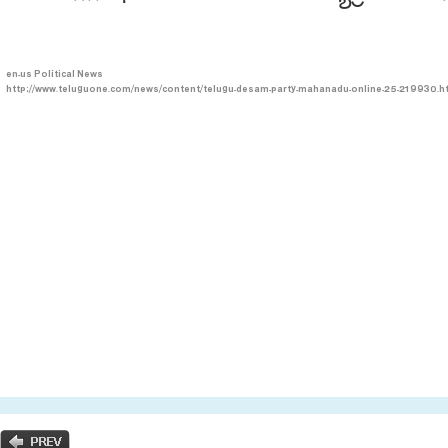
en-us
Political News
http://www.teluguone.com/news/content/telugu-desam-party-mahanadu-online-25-219930.h