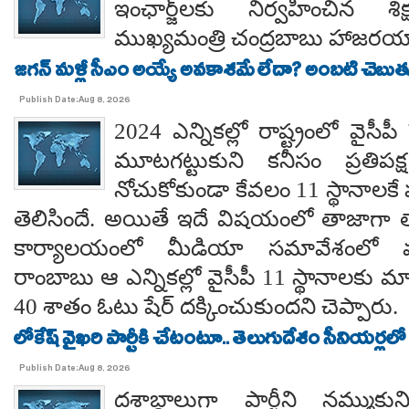
ఇంఛార్జ్‌లకు నిర్వహించిన శ
ముఖ్యమంత్రి చంద్రబాబు హాజరయ్
జగన్ మళ్లీ సీఎం అయ్యే అవకాశమే లేదా? అంబటి చెబుతు
Publish Date:Aug 8, 2026
2024 ఎన్నికల్లో రాష్ట్రంలో వైస
మూటగట్టుకుని కనీసం ప్రతిప
నోచుకోకుండా కేవలం 11 స్థానాలక
తెలిసిందే. అయితే ఇదే విషయంలో తాజాగా తాడేప
కార్యాలయంలో మీడియా సమావేశంలో మ
రాంబాబు ఆ ఎన్నికల్లో వైసీపీ 11 స్థానాలకు 
40 శాతం ఓటు షేర్ దక్కించుకుందని చెప్పారు.
లోకేష్ వైఖరి పార్టీకి చేటంటూ.. తెలుగుదేశం సీనియర్లలో
Publish Date:Aug 8, 2026
దశాబ్దాలుగా పార్టీని నమ్ముక