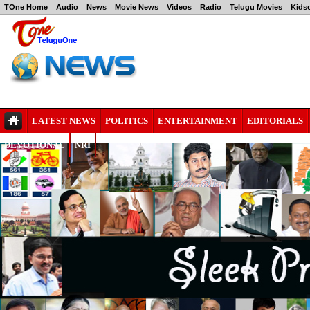
TOne Home
Audio
News
Movie News
Videos
Radio
Telugu Movies
Kids
LATEST NEWS
POLITICS
ENTERTAINMENT
EDITORIALS
DEVOTIONAL
NRI