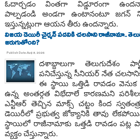
ఓదార్చడం వింతగా విడ్డూరంగా ఉందన్
పాల్పడండి అండగా ఉంటానంటూ జగన్ ని
ఇస్తున్నట్లుగా ఆయన తీరు ఉందన్నారు.
విజయ డెయిరీ చైర్మన్ పదవికి చలసాని రాజీనామా.. తె
జరుగుతోంది?
Publish Date:Aug 8, 2026
దశాబ్దాలుగా తెలుగుదేశం పార్
పనిచేస్తున్న సీనియర్ నేత చలసానిక
ఈ స్థాయి ఒత్తిడి రావడం వెనుక కృష
ఉన్న అంతర్గత విభేదాలే కారణమని పరిశీల
ఎన్టీఆర్ తెచ్చిన మాక్స్ చట్టం కింద స్వతంత
డెయిరీలో ప్రభుత్వ జోక్యానికి తావు లేకపో
స్థాయిలో రాజీనామాకు ఒత్తడి రావడం పట్ల ప
వ్యక్తం చేస్తున్నారు.