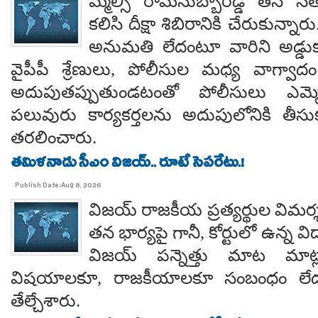
మ్మెల్సీ రామసుబ్బారెడ్డి తన 
కలిసి దీక్షా శిబిరానికి చేరుకున్న
అనుమతి లేదంటూ వారిని అడ్డు
వైపీపీ శ్రేణులు, పోలీసుల మధ్య వాగ్వాదం జ
అదుపుతప్పుతుండటంతో పోలీసులు ఎమ్మ
పలువురు కార్యకర్తలను అదుపులోనికి తీసు
తరలించారు.
తమిళనాడు సీఎం విజయ్.. రూటే సెపరేటు.!
Publish Date:Aug 8, 2026
విజయ్ రాజకీయ ప్రత్యర్థుల విమర్
తన భార్యపై గానీ, కోర్టులో ఉన్న విడ
విజయ్ పన్నెత్తు మాట మాట్లా
విషయాలకూ, రాజకీయాలకూ సంబంధం లేదన
తేల్చేశారు.