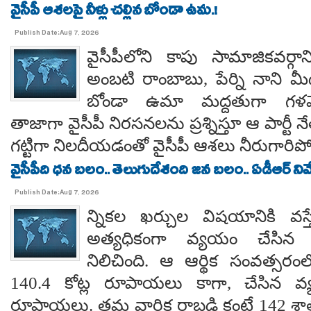
వైసీపీ ఆశలపై నీళ్లు చల్లిన బోండా ఉమ.!
Publish Date:Aug 7, 2026
వైసీపీలోని కాపు సామాజికవర్గా
అంబటి రాంబాబు, పేర్ని నాని మ
బోండా ఉమా మద్దతుగా గళమెత
తాజాగా వైసీపీ నిరసనలను ప్రశ్నిస్తూ ఆ పార్ట
గట్టిగా నిలదీయడంతో వైసీపీ ఆశలు నీరుగార
వైసీపీది ధన బలం.. తెలుగుదేశంది జన బలం.. ఏడీఆర్ నివేది
Publish Date:Aug 7, 2026
న్నికల ఖర్చుల విషయానికి వస్త
అత్యధికంగా వ్యయం చేసిన ప్
నిలిచింది. ఆ ఆర్థిక సంవత్సర
140.4 కోట్ల రూపాయలు కాగా, చేసిన వ్
రూపాయలు. తమ వార్షిక రాబడి కంటే 142 శ