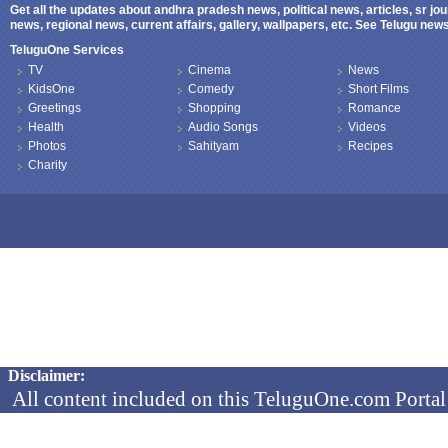
Get all the updates about andhra pradesh news, political news, articles, sr jo
news, regional news, current affairs, gallery, wallpapers, etc. See Telugu ne
TeluguOne Services
TV
Cinema
News
KidsOne
Comedy
Short Films
Greetings
Shopping
Romance
Health
Audio Songs
Videos
Photos
Sahityam
Recipes
Charity
Copyright © 2026 TeluguOne NEWS - All Rights Reserved
Disclaimer:
All content included on this TeluguOne.com Portal 
audio clips, is the property of ObjectOne Informati