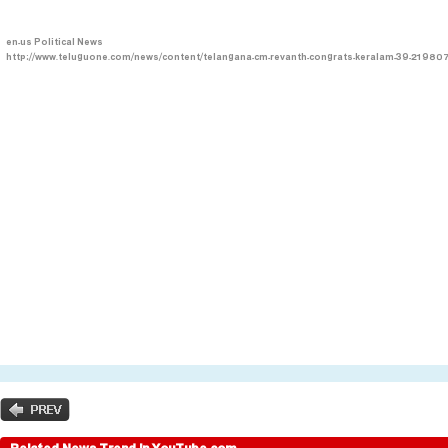
en-us
Political News
http://www.teluguone.com/news/content/telangana-cm-revanth-congrats-keralam-39-219807