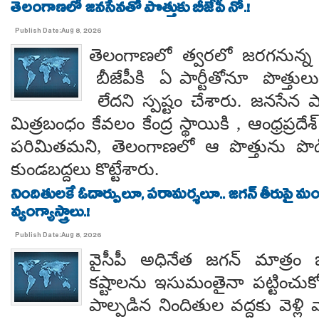
తెలంగాణలో జనసేనతో పొత్తుకు బీజేపీ నో.!
Publish Date:Aug 8, 2026
తెలంగాణలో త్వరలో జరగనున్న స
బీజేపీకి ఏ పార్టీతోనూ పొత్తుల
లేదని స్పష్టం చేశారు. జనసేన ప
మిత్రబంధం కేవలం కేంద్ర స్థాయికి , ఆంధ్రప్రదేశ్
పరిమితమని, తెలంగాణలో ఆ పొత్తును పొడిగిం
కుండబద్దలు కొట్టేశారు.
నిందితులకే ఓదార్పులూ, పరామర్శలూ.. జగన్ తీరుపై మం
వ్యంగ్యాస్త్రాలు.!
Publish Date:Aug 8, 2026
వైసీపీ అధినేత జగన్ మాత్రం 
కష్టాలను ఇసుమంతైనా పట్టించుక
పాల్పడిన నిందితుల వద్దకు వెళ్లి వ