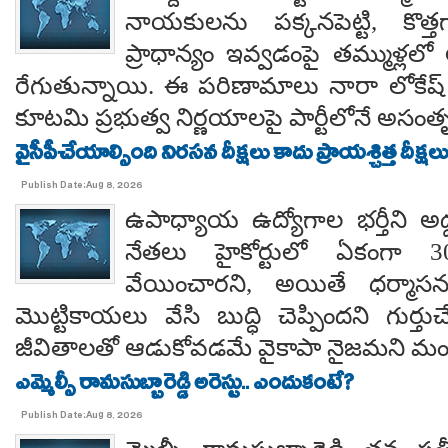
నాయకులను పక్కనపెట్టి, కొత్త
ప్రాధాన్యం ఇవ్వడంపై తమ్ముళ్లలో
రేగుతున్నాయి. ఈ పరిణామాలు నారా లోకేష్
కూటమి ప్రభుత్వ నిర్ణయాలపై పార్టీలోనే అసంతృప్
వైసీపీచేయాల్సింది నిరసన దీక్షలు కాదు ప్రాయశ్చిత్త దీక్షలు.. కో
Publish Date:Aug 8, 2026
ఉపాధ్యాయ ఉద్యోగాల భర్తీని అడ్
నేతలు హైకోర్టులో ఏకంగా 30
వేయించారని, అయితే ధర్మాసనం
మొట్టికాయలు వేసి బుద్ధి చెప్పిందని గుర్తుచ
జీవితాలతో ఆడుకోవడమే వైకాపా నైజమని మండ
ఎమ్మెల్సీ రామసుబ్బారెడ్డి అరెస్టు.. ఎందుకంటే?
Publish Date:Aug 8, 2026