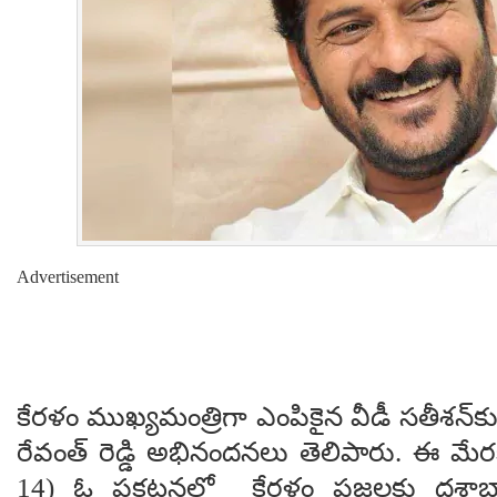
Advertisement
కేరళం ముఖ్యమంత్రిగా ఎంపికైన వీడీ సతీశన్‌
రేవంత్ రెడ్డి అభినందనలు తెలిపారు. ఈ మేర
14) ఓ ప్రకటనలో కేరళం ప్ర‌జ‌ల‌కు దశాబ్ద