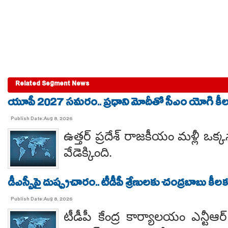
Related Segment News
యూపీ 2027 సమరం.. ప్రధాని మోదీతో సీఎం యోగి కీలక 
Publish Date:Aug 8, 2026
ఉత్తర్ ప్రదేశ్ రాజకీయం మళ్లీ ఒక్క
వేడెక్కింది.
డీఎస్సీపై దుష్ప్రచారం.. టీడీపీ శ్రేణులకు చంద్రబాబు కీ
Publish Date:Aug 8, 2026
టీడీపీ కేంద్ర కార్యాలయం ఎన్టీ