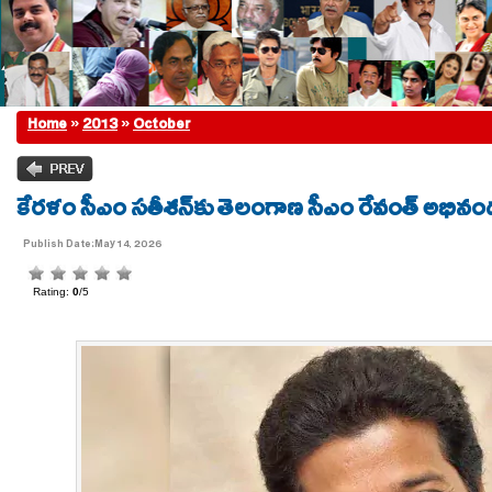
Home
»
2013
»
October
కేరళం సీఎం సతీశన్‌కు తెలంగాణ సీఎం రేవంత్ అభిన
Publish Date:May 14, 2026