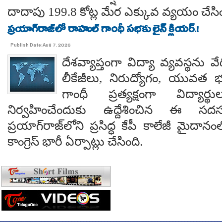
దాదాపు 199.8 కోట్ల మేర ఎక్కువ వ్యయం చేసిం
ప్రయాగ్‌రాజ్‌లో రాహుల్ గాంధీ సభకు లైన్ క్లియర్.!
Publish Date:Aug 7, 2026
దేశవ్యాప్తంగా విద్యా వ్యవస్థను వేధి
లీకేజీలు, నిరుద్యోగం, యువత భవ
గాంధీ ప్రత్యక్షంగా విద్యార
నిర్వహించేందుకు ఉద్దేశించిన ఈ స
ప్రయాగ్‌రాజ్‌లోని ప్రసిద్ధ కేపీ కాలేజీ మైదాన
కాంగ్రెస్ భారీ ఏర్పాట్లు చేసింది.