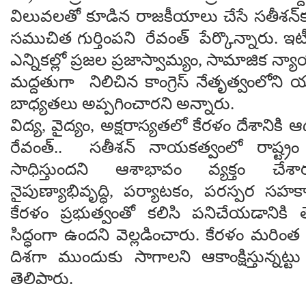
విలువలతో కూడిన‌ రాజకీయాలు చేసే సతీశన్
సముచిత గుర్తింపని రేవంత్ పేర్కొన్నారు. ఇటీ
ఎన్నికల్లో ప్రజల ప్రజాస్వామ్యం, సామాజిక న్యా
మద్దతుగా నిలిచిన కాంగ్రెస్ నేతృత్వంలోని
బాధ్యతలు అప్పగించారని అన్నారు.
విద్య, వైద్యం, అక్షరాస్యతలో కేరళం దేశానికి ఆ
రేవంత్.. సతీశన్ నాయకత్వంలో రాష్ట్రం
సాధిస్తుందని ఆశాభావం వ్యక్తం చేశార
నైపుణ్యాభివృద్ధి, పర్యాటకం, పరస్పర సహక
కేరళం ప్రభుత్వంతో కలిసి పనిచేయడానికి 
సిద్ధంగా ఉందని వెల్ల‌డించారు. కేరళం మరింత
దిశగా ముందుకు సాగాలని ఆకాంక్షిస్తున్న‌ట్టు
తెలిపారు.