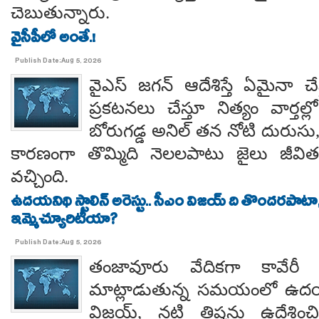
చెబుతున్నారు.
వైసీపీలో అంతే.!
Publish Date:Aug 5, 2026
వైఎస్ జగన్ ఆదేశిస్తే ఏమైనా 
ప్రకటనలు చేస్తూ నిత్యం వార్తల్
బోరుగడ్డ అనిల్ తన నోటి దురుసు
కారణంగా తొమ్మిది నెలలపాటు జైలు జీవి
వచ్చింది.
ఉదయనిథి స్టాలిన్ అరెస్టు.. సీఎం విజయ్ ది తొందరపాటా
ఇమ్మెచ్యూరిటీయా?
Publish Date:Aug 5, 2026
తంజావూరు వేదికగా కావేరీ
మాట్లాడుతున్న సమయంలో ఉదయని
విజయ్, నటి త్రిషను ఉద్దేశించ