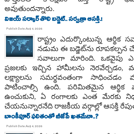
అవుతుందన్నారు.
విజయ్ సర్కార్ తొలి బడ్జెట్.. సర్వత్రా ఆసక్తి.!
Publish Date:Aug 4, 2026
రాష్ట్రం ఎదుర్కొంటున్న ఆర్థిక స
నడుమ ఈ బడ్జెట్‌ను రూపకల్పన చే
సవాలుగా మారింది. ఒకవైపు 
ప్రజలకు ఇచ్చిన హామీలను నెరవేర్చడం, మర
లక్ష్యాలను సమర్థవంతంగా సాధించడం
పాటించాల్సి ఉంది. పరిమితమైన ఆర్థిక 
ఉంచుకుని, ఏ రంగాలకు ఎంత మేరకు ని
చేయనున్నారనేది రాజకీయ వర్గాల్లో ఆసక్తి రేపు
బాంకీపూర్ ఫలితంతో బీజేపీ ఖతమేనా..?
Publish Date:Aug 4, 2026