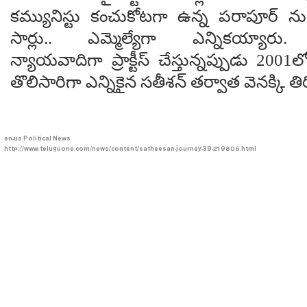
కమ్యునిస్టు కంచుకోటగా ఉన్న పరాపూర్ 
సార్లు.. ఎమ్మెల్యేగా ఎన్నికయ్యారు. 
న్యాయవాదిగా ప్రాక్టీస్ చేస్తున్నప్పుడు 20
తొలిసారిగా ఎన్నికైన సతీశన్ తర్వాత వెనక్కి తి
en-us
Political News
http://www.teluguone.com/news/content/satheesan-journey-39-219805.html