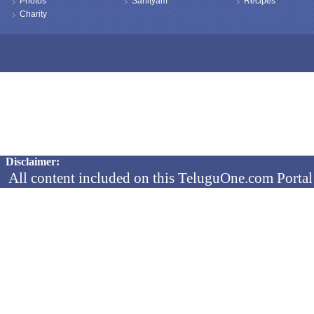
Photos
Sahityam
Recipes
Charity
Copyright © 2026 TeluguOne NEWS - All Rights Reserved
Disclaimer:
All content included on this TeluguOne.com Portal 
audio clips, is the property of ObjectOne Informati
by copyright laws. The collection, arrangement and 
channels is the exclusive property of ObjectOne In
protected copyright laws.
You may not copy, reproduce, distribute, p
transmit, or in any other way exploit any
ObjectOne Information Systems Ltd or our