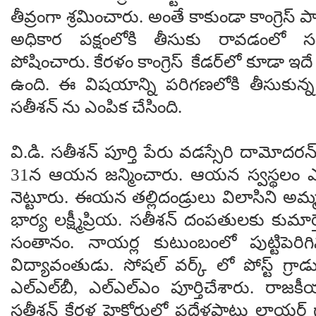
తీవ్రంగా శ్రమించారు. అంతే కాకుండా కాంగ్రెస్ పార్
అధికార పక్షంలోకి తీసుకు రావడంలో సత
పోషించారు. కేరళం కాంగ్రెస్ కేడర్‌లో కూడా ఇ
ఉంది. ఈ విషయాన్ని పరిగణలోకి తీసుకున్న
సతీశన్ ను ఎంపిక చేసింది.
వి.డి. సతీశన్ పూర్తి పేరు వడస్సేరి దామోదరన
31న ఆయన జన్మించారు. ఆయన స్వస్థలం ఎర్న
నెట్టూరు. ఈయన తల్లిదండ్రులు విలాసిని అమ
భార్య లక్ష్మీప్రియ. సతీశన్ దంపతులకు కుమా
సంతానం. నాయర్ల కుటుంబంలో పుట్టిపెరి
విద్యావంతుడు. సోషల్ వర్క్ లో పోస్ట్ గ్ర
ఎల్ఎల్‌బీ, ఎల్ఎల్ఎం పూర్తిచేశారు. రాజకీ
సతీశన్ కేరళ హైకోర్టులో పదేళ్లపాటు లాయర్ గా