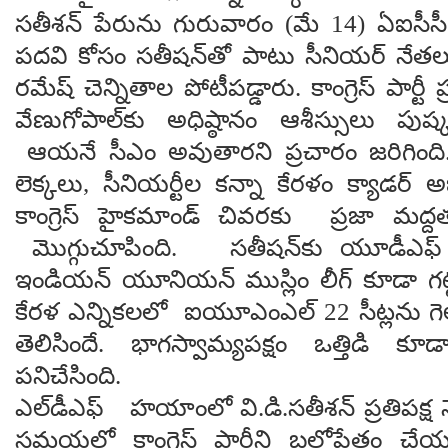
సతీశన్ పేరును గురువారం (మే 14) ఏఐసీసీ ప
పదవి కోసం సతీషన్‌తో పాటు సీనియర్ నేతలు 
రమేష్ చెన్నితాల పోటీపడ్డారు. కాంగ్రెస్ పార్టీ ప
వేణుగోపాల్‌కు అధిష్ఠానం ఆశీస్సులు ప
ఆయనే సీఎం అవుతారని ప్రచారం జరిగింద
లెక్కలు, సీనియర్టీల కన్నా కేరళం క్యాడర్ అభి
కాంగ్రెస్ హైకమాండ్ చివరకు ప్రజా మద్దతు
మొగ్గుచూపింది. సతీషన్‌కు యూడీఎఫ్ భ
ఇండియన్ యూనియన్ ముస్లిం లీగ్ కూడా గట్టి
కేరళ ఎన్నికలలో ఐయూఎంఎల్ 22 సీట్లను గ
తెలిసిందే. భాగస్వామ్యపక్షం ఒత్తిడి
పనిచేసింది.
ఎల్‌డీఎఫ్ హయాంలో వి.డి.సతీశన్ ప్రతిపక్ష నేత
సమయలో కాంగ్రెస్ పార్టీని బలోపేతం