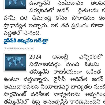
ఉన్నానని సంఘీభావం తె
పర్యటనలో జనగ్ రైతులను కల
హామీ ధర డిమాండ్ల కోసం పోరాడటం కంటే
ప్రాధాన్యత ఇచ్చారు. ఇక తన ప్రసంగం కూడా 
పద్ధతిలో సాగింది.
వైసీపీకి తమ్మినేని గుడ్ బై?
Publish Date:Aug 5, 2026
2024 అసెంబ్లీ ఎన్నిక
నియోజకవర్గం నుంచి ఓటమి ప
తమ్మినేని రాజకీయంగా ఒకింత ఇ
ఉంటూ వస్తున్నారు. వైసీపీ అధినేత జగన్ 
ఆముదాలవలస నియోజకవర్గ బాధ్యతల నుంచి తప
పార్లమెంట్ పరిశీలక బాధ్యతలను అప్పగి
తమ్మినేనిలో తీవ్ర అసంతృప్తికి కారణమైం