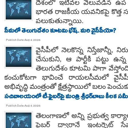
దేశంలో ఇటీవల వెలువడిన ఉప 
భారత రాజకీయ యవనికపై కొత్త 
పలుకుతున్నాయి.
సీమలో తెలుగుదేశం కూటమి భేష్.. మరి వైసీపీయో?
Publish Date:Aug 4, 2026
వైసీపీలో నెలకొన్న నిస్తేజాన్నీ, న
చేసుకుని, ఆ పార్టీకి పట్టు ఉన
తెలుగుదేశం కూటమి పాగా వేస్తోంది.
కంచుకోటగా భావించే రాయలసీమలో వైసీపీ బ
అభివృద్ధి మంత్రంతో క్షేత్రస్థాయిలో బలం పెంచు
సచివాలయంలో టీ-ఫైబర్‌పై మంత్రి శ్రీధర్‌బాబు కీలక సమీక
Publish Date:Aug 4, 2026
తెలంగాణలో అన్ని ప్రభుత్వ కార్
ఫైబర్‌ ద్వారానే ఇంటర్నెట్‌ 