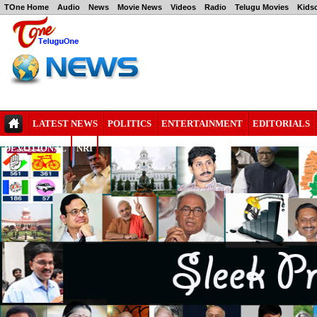
TOne Home
Audio
News
Movie News
Videos
Radio
Telugu Movies
Kids
LATEST NEWS
POLITICS
ENTERTAINMENT
EDITORIALS
DEVOTIONAL
NRI