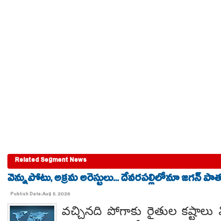
Related Segment News
వెన్నుపోటు, అక్రమ అరెస్టులు... దేవరపల్లిలోనూ జగన్ పాత
Publish Date:Aug 5, 2026
వచ్చినది పోగాకు రైతుల కష్టాలు 