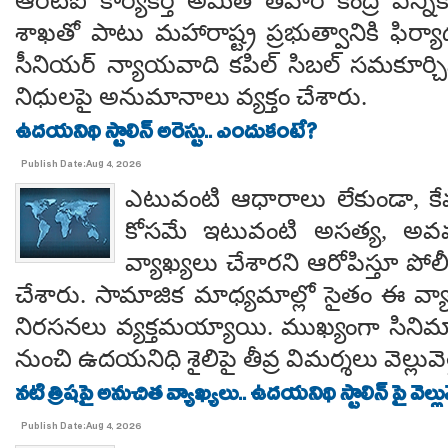
ఆర్‌టీఐ కార్యకర్త అమిత్ తివారీ కేంద్ర ఎన
శాఖతో పాటు మహారాష్ట్ర ప్రభుత్వానికి ఫిర్యా
సీనియర్ న్యాయవాది కపిల్ సిబల్ సమకూర్
నిధులపై అనుమానాలు వ్యక్తం చేశారు.
ఉదయనిథి స్టాలిన్ అరెస్టు.. ఎందుకంటే?
Publish Date:Aug 4, 2026
ఎటువంటి ఆధారాలు లేకుండా, కే
కోసమే ఇటువంటి అసత్య, అవమాన
వ్యాఖ్యలు చేశారని ఆరోపిస్తూ ప
చేశారు. సామాజిక మాధ్యమాల్లో సైతం ఈ వ్యాఖ
నిరసనలు వ్యక్తమయ్యాయి. ముఖ్యంగా సిని
నుంచి ఉదయనిధి శైలిపై తీవ్ర విమర్శలు వెల్లువె
నటి త్రిషపై అనుచిత వ్యాఖ్యలు.. ఉదయనిథి స్టాలిన్ పై వెల్లు
Publish Date:Aug 4, 2026