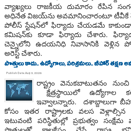
వ్యాఖ్యలు రాజకీయ దుమారం రేపిన సంగత
అధినేత విజయ్‌ను అవమానించారంటూ టీవీకే 
పోలీస్ స్టేషన్‌లో ఫిర్యాదు చేయడమే కాక
కమిషన్‌కు కూడా ఫిర్యాదు చేశారు. ఫిర్య
చెన్నైలోని ఉదయనిధి నివాసానికి వెళ్లి
అరెస్ట్ చేశారు.
పొత్తులు కాదు.. ఉద్యోగాలు, పరిశ్రమలు.. బీహార్ తక్షణ అ
Publish Date:Aug 5, 2026
రాష్ట్రం వెనుకబాటుతనం నుం
క్షేత్రస్థాయిలో ఉద్యోగాల కల
ఇవ్వాలన్నారు. దశాబ్దాలుగా బ
కోసం ఇతర రాష్ట్రాలకు వలస వెళ్లాల్సిన దు
ఇటువంటి పరిస్థితుల్లో ప్రభుత్వం సంక్ష
పొత్తులతో కాలక్షేపం చేస్తే రాష్ట్ర 