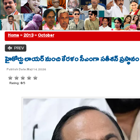
Home
»
2013
»
October
హైకోర్టు లాయర్ నుంచి కేరళం సీఎంగా సతీశన్‌ ప్రస్థానం
Publish Date:May 14, 2026