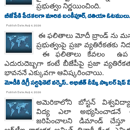
ప్రభుత్వం నిర్ణయించింది.
బీజేపీకి పీడకలగా మారిన బంకీపూర్, దతియా ఓటములు.
Publish Date:Aug 4, 2026
ఈ ఫలితాలు మోదీ బ్రాండ్ ను మ
ప్రభుత్వంపై ప్రజా వ్యతిరేకతకు న
ఈ ఫలితాలు కేవలం ఉప ఎన
ఎదురుదెబ్బగా కంటే బీజేపీపై ప్రజా వ్యతిరేకత
భావననే ఎక్కువగా ఆవిష్కరించాయి.
మోడీకి డిగ్రీ సర్టిఫికెట్ వర్సెస్.. అభిజీత్ దీప్కే స్కాలర్ షిప్ ప
Publish Date:Aug 4, 2026
అమెరికాలోని బోస్టన్ విశ్వవి
విద్య ఎలా అభ్యసించాడనే
జరిపించాలని డిమాండ్ చేస్తూ