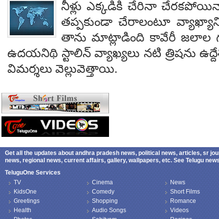
నీళ్లు ఎక్కడికి చేరినా చేరకపోయిన
తప్పకుండా చేరాలంటూ వ్యాఖ్యా
తాను మాట్లాడింది కావేరీ జలాల గు
ఉదయనిథి స్టాలిన్ వ్యాఖ్యలు నటి త్రిషను ఉద్
విమర్శలు వెల్లువెత్తాయి.
Get all the updates about andhra pradesh news, political news, articles, sr jo
news, regional news, current affairs, gallery, wallpapers, etc. See Telugu ne
TeluguOne Services
TV
Cinema
News
KidsOne
Comedy
Short Films
Greetings
Shopping
Romance
Health
Audio Songs
Videos