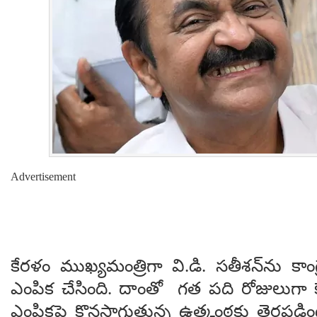
Advertisement
కేరళం ముఖ్యమంత్రిగా వి.డి. సతీశన్‌ను కాంగ్రె
ఎంపిక చేసింది. దాంతో గత పది రోజులుగా 
ఎంపికపై కొనసాగుతున్న ఉత్కంఠకు తెరపడి