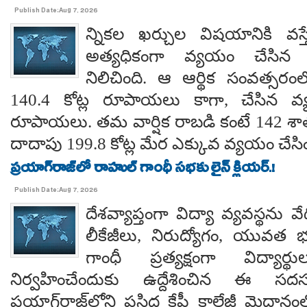
Publish Date:Aug 7, 2026
న్నికల ఖర్చుల విషయానికి వస్త
అత్యధికంగా వ్యయం చేసిన ప్
నిలిచింది. ఆ ఆర్థిక సంవత్సర
140.4 కోట్ల రూపాయలు కాగా, చేసిన వ్
రూపాయలు. తమ వార్షిక రాబడి కంటే 142 శ
దాదాపు 199.8 కోట్ల మేర ఎక్కువ వ్యయం చేసిం
ప్రయాగ్‌రాజ్‌లో రాహుల్ గాంధీ సభకు లైన్ క్లియర్.!
Publish Date:Aug 7, 2026
దేశవ్యాప్తంగా విద్యా వ్యవస్థను వేధి
లీకేజీలు, నిరుద్యోగం, యువత భవ
గాంధీ ప్రత్యక్షంగా విద్యార
నిర్వహించేందుకు ఉద్దేశించిన ఈ స
ప్రయాగ్‌రాజ్‌లోని ప్రసిద్ధ కేపీ కాలేజీ మైదాన