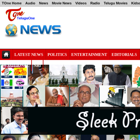
TOne Home
Audio
News
Movie News
Videos
Radio
Telugu Movies
Kids
LATEST NEWS
POLITICS
ENTERTAINMENT
EDITORIALS
DEVOTIONAL
NRI