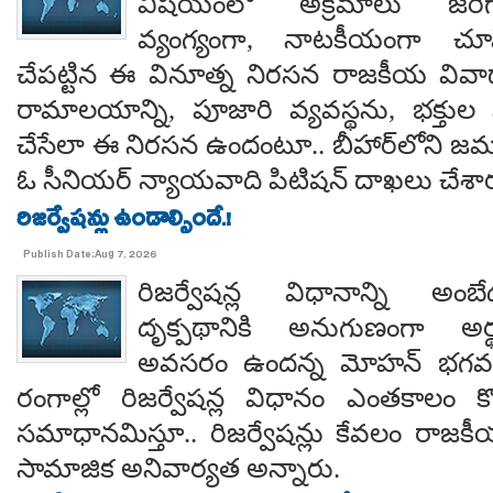
విషయంలో అక్రమాలు జరిగ
వ్యంగ్యంగా, నాటకీయంగా చూ
చేపట్టిన ఈ వినూత్న నిరసన రాజకీయ వివాదాన
రామాలయాన్ని, పూజారి వ్యవస్థను, భక్తు
చేసేలా ఈ నిరసన ఉందంటూ.. బీహార్‌లోని జమూ
ఓ సీనియర్ న్యాయవాది పిటిషన్ దాఖలు చేశార
రిజర్వేషన్లు ఉండాల్సిందే.!
Publish Date:Aug 7, 2026
రిజర్వేషన్ల విధానాన్ని అం
దృక్పథానికి అనుగుణంగా అర్థ
అవసరం ఉందన్న మోహన్ భగవత్..
రంగాల్లో రిజర్వేషన్ల విధానం ఎంతకాలం కొ
సమాధానమిస్తూ.. రిజర్వేషన్లు కేవలం రాజకీ
సామాజిక అనివార్యత అన్నారు.