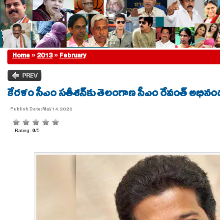
Home
»
2013
»
February
కేరళం సీఎం సతీశన్‌కు తెలంగాణ సీఎం రేవంత్ అభిన
Publish Date:May 14, 2026