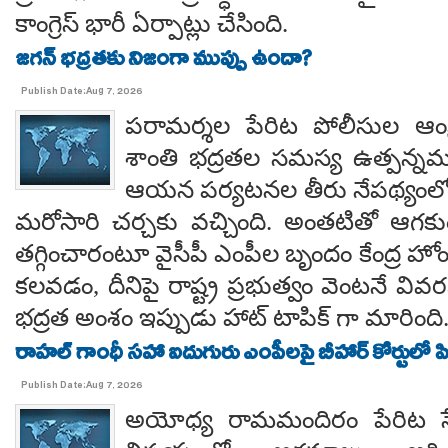
కాంగ్రెస్ భారీ ఏర్పాట్లు చేసింది.
జగన్ భద్రతకు నిజంగా ముప్పు ఉందా?
Publish Date:Aug 7, 2026
పరామర్శల పేరిట పోలీసుల ఆంక్
శాంతి భద్రతల సమస్య ఉత్పన్నమ
ఆయన పర్యటనల తీరు నేపథ్యంలో
మరోసారి చర్చకు వచ్చింది. అంతటితో ఆగకుం
తగ్గించారంటూ వైసీపీ ఎంపీల బృందం కేంద్ర హో
కలవడం, దీనిపై రాష్ట్ర ప్రభుత్వం వెంటనే వ
భద్రత అంశం ఇప్పుడు హాట్ టాపిక్ గా మారింది
రాహల్ గాంధీ సహా ఐదుగురు ఎంపీలపై బీహార్ కోర్టులో ప
Publish Date:Aug 7, 2026
అయోధ్య రామమందిరం పేరిట సే