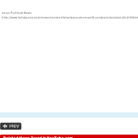
en-us
Political News
http://www.teluguone.com/news/content/telangana-cm-revanth-congrats-keralam-25-219808