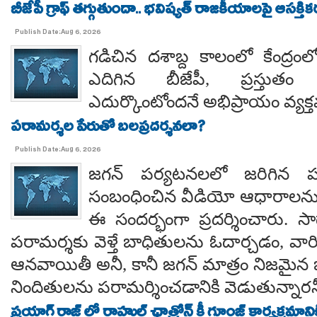
బీజేపీ గ్రాఫ్ తగ్గుతుందా.. భవిష్యత్ రాజకీయాలపై ఆసక్తికర 
Publish Date:Aug 6, 2026
గడిచిన దశాబ్ద కాలంలో కేంద్రంలో 
ఎదిగిన బీజేపీ, ప్రస్తుతం 
ఎదుర్కొంటోందనే అభిప్రాయం వ్యక్
పరామర్శల పేరుతో బలప్రదర్శనలా?
Publish Date:Aug 6, 2026
జగన్ పర్యటనలలో జరిగిన
సంబంధించిన వీడియో ఆధారాలన
ఈ సందర్భంగా ప్రదర్శించారు. 
పరామర్శకు వెళ్తే బాధితులను ఓదార్చడం, వా
ఆనవాయితీ అనీ, కానీ జగన్ మాత్రం నిజమైన 
నిందితులను పరామర్శించడానికి వెడుతున్నారన
ప్రయాగ్ రాజ్ లో రాహుల్ ఛాత్రోన్ కీ గూంజ్ కార్యక్రమాన