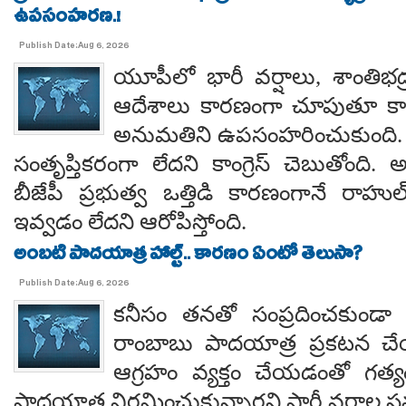
ఉపసంహరణ.!
Publish Date:Aug 6, 2026
యూపీలో భారీ వర్షాలు, శాంతిభద్రత
ఆదేశాలు కారణంగా చూపుతూ కాయస
అనుమతిని ఉపసంహరించుకుంది
సంతృప్తికరంగా లేదని కాంగ్రెస్ చెబుతోంది.
బీజేపీ ప్రభుత్వ ఒత్తిడి కారణంగానే రా
ఇవ్వడం లేదని ఆరోపిస్తోంది.
అంబటి పాదయాత్ర హాల్ట్.. కారణం ఏంటో తెలుసా?
Publish Date:Aug 6, 2026
కనీసం తనతో సంప్రదించకుండా 
రాంబాబు పాదయాత్ర ప్రకటన చే
ఆగ్రహం వ్యక్తం చేయడంతో గత్
పాదయాత్ర విరమించుకున్నారని పార్టీ వర్గాల