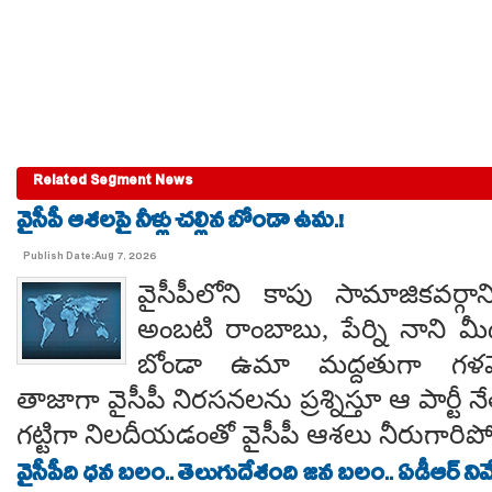
Related Segment News
వైసీపీ ఆశలపై నీళ్లు చల్లిన బోండా ఉమ.!
Publish Date:Aug 7, 2026
వైసీపీలోని కాపు సామాజికవర్గా
అంబటి రాంబాబు, పేర్ని నాని మ
బోండా ఉమా మద్దతుగా గళమెత
తాజాగా వైసీపీ నిరసనలను ప్రశ్నిస్తూ ఆ పార్ట
గట్టిగా నిలదీయడంతో వైసీపీ ఆశలు నీరుగార
వైసీపీది ధన బలం.. తెలుగుదేశంది జన బలం.. ఏడీఆర్ నివేది