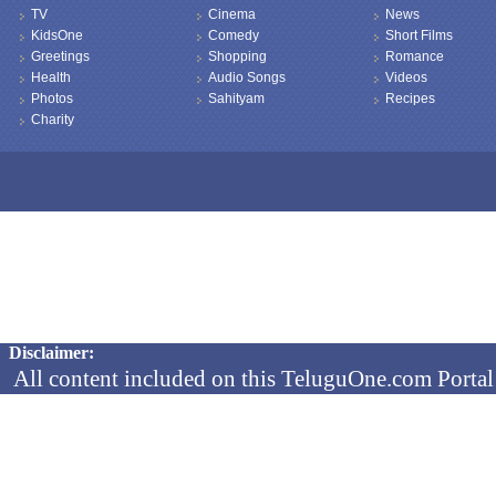
TV
Cinema
News
KidsOne
Comedy
Short Films
Greetings
Shopping
Romance
Health
Audio Songs
Videos
Photos
Sahityam
Recipes
Charity
Copyright © 2026 TeluguOne NEWS - All Rights Reserved
Disclaimer:
All content included on this TeluguOne.com Portal 
audio clips, is the property of ObjectOne Informati
by copyright laws. The collection, arrangement and 
channels is the exclusive property of ObjectOne In
protected copyright laws.