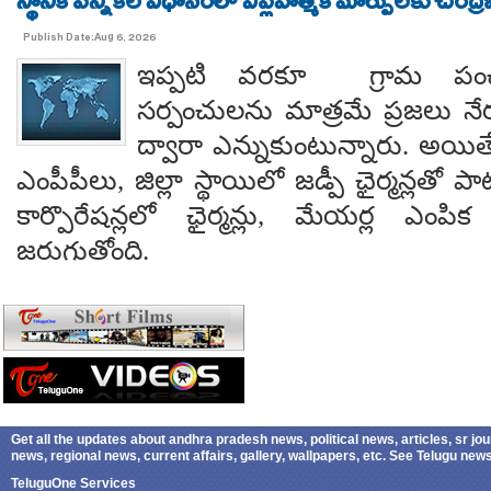
స్థానిక ఎన్నికల విధానంలో విప్లవాత్మక మార్పులకు చంద్
Publish Date:Aug 6, 2026
ఇప్పటి వరకూ గ్రామ పంచ
సర్పంచులను మాత్రమే ప్రజలు నేరుగ
ద్వారా ఎన్నుకుంటున్నారు. అయి
ఎంపీపీలు, జిల్లా స్థాయిలో జడ్పీ ఛైర్మన్లతో ప
కార్పొరేషన్లలో ఛైర్మన్లు, మేయర్ల ఎంపిక 
జరుగుతోంది.
Get all the updates about andhra pradesh news, political news, articles, sr jo
news, regional news, current affairs, gallery, wallpapers, etc. See Telugu ne
TeluguOne Services