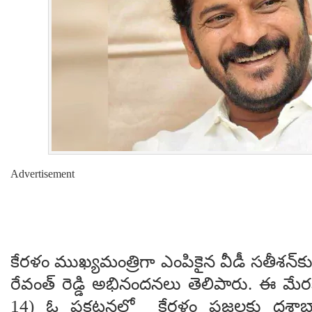
Advertisement
కేరళం ముఖ్యమంత్రిగా ఎంపికైన వీడీ సతీశన్‌
రేవంత్ రెడ్డి అభినందనలు తెలిపారు. ఈ మేర
14) ఓ ప్రకటనలో కేరళం ప్ర‌జ‌ల‌కు దశాబ్ద