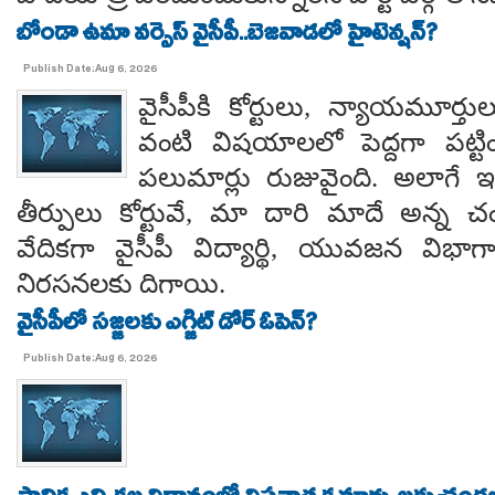
బోండా ఉమా వర్సెస్ వైసీపీ..బెజవాడలో హైటెన్షన్?
Publish Date:Aug 6, 2026
వైసీపీకి కోర్టులు, న్యాయమూర్త
వంటి విషయాలలో పెద్దగా పట్ట
పలుమార్లు రుజువైంది. అలాగే ఇప
తీర్పులు కోర్టువే, మా దారి మాదే అన్
వేదికగా వైసీపీ విద్యార్థి, యువజన విభాగాలు
నిరసనలకు దిగాయి.
వైసీపీలో సజ్జలకు ఎగ్జిట్ డోర్ ఓపెన్?
Publish Date:Aug 6, 2026