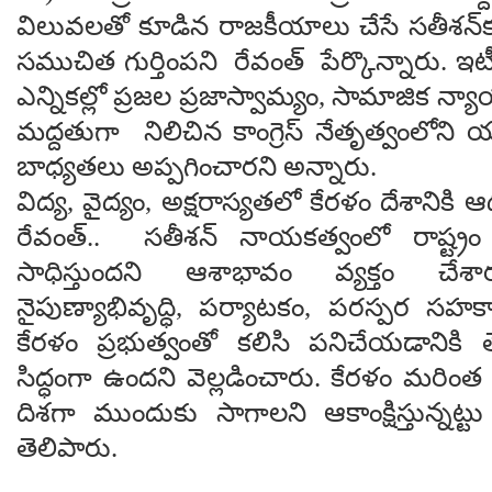
విలువలతో కూడిన‌ రాజకీయాలు చేసే సతీశన్
సముచిత గుర్తింపని రేవంత్ పేర్కొన్నారు. ఇటీ
ఎన్నికల్లో ప్రజల ప్రజాస్వామ్యం, సామాజిక న్యా
మద్దతుగా నిలిచిన కాంగ్రెస్ నేతృత్వంలోని
బాధ్యతలు అప్పగించారని అన్నారు.
విద్య, వైద్యం, అక్షరాస్యతలో కేరళం దేశానికి ఆ
రేవంత్.. సతీశన్ నాయకత్వంలో రాష్ట్రం
సాధిస్తుందని ఆశాభావం వ్యక్తం చేశార
నైపుణ్యాభివృద్ధి, పర్యాటకం, పరస్పర సహక
కేరళం ప్రభుత్వంతో కలిసి పనిచేయడానికి 
సిద్ధంగా ఉందని వెల్ల‌డించారు. కేరళం మరింత
దిశగా ముందుకు సాగాలని ఆకాంక్షిస్తున్న‌ట్టు
తెలిపారు.