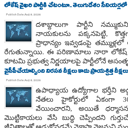
లోకేష్ వైఖరి పార్టీకి చేటంటూ.. తెలుగుదేశం సీనియర్లలో
Publish Date:Aug 8, 2026
దశాబ్దాలుగా పార్టీని నమ్ముక
నాయకులను పక్కనపెట్టి, కొత్త
ప్రాధాన్యం ఇవ్వడంపై తమ్ముళ్లలో
రేగుతున్నాయి. ఈ పరిణామాలు నారా లోకేష్
కూటమి ప్రభుత్వ నిర్ణయాలపై పార్టీలోనే అసంతృప్
వైసీపీచేయాల్సింది నిరసన దీక్షలు కాదు ప్రాయశ్చిత్త దీక్షలు.. కో
Publish Date:Aug 8, 2026
ఉపాధ్యాయ ఉద్యోగాల భర్తీని అడ్
నేతలు హైకోర్టులో ఏకంగా 30
వేయించారని, అయితే ధర్మాసనం
మొట్టికాయలు వేసి బుద్ధి చెప్పిందని గుర్తుచ
జీవితాలతో ఆడుకోవడమే వైకాపా నైజమని మండ