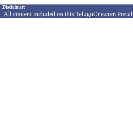
Copyright © 2026 TeluguOne NEWS - All Rights Reserved
Disclaimer:
All content included on this TeluguOne.com Portal 
audio clips, is the property of ObjectOne Informati
by copyright laws. The collection, arrangement and 
channels is the exclusive property of ObjectOne In
protected copyright laws.
You may not copy, reproduce, distribute, p
transmit, or in any other way exploit any
ObjectOne Information Systems Ltd or our