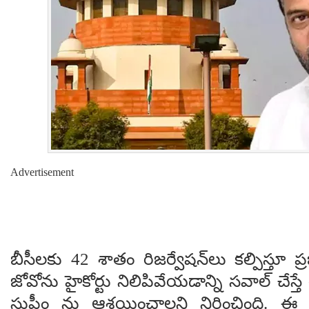
Advertisement
బీసీలకు 42 శాతం రిజర్వేషన్​లు కల్పిస్తూ ప్
జోవోను హైకోర్టు నిలిపివేయడాన్ని సవాల్ చేస్త
సుప్రీం ను ఆశ్రయించాలని నిర్ణించింది.