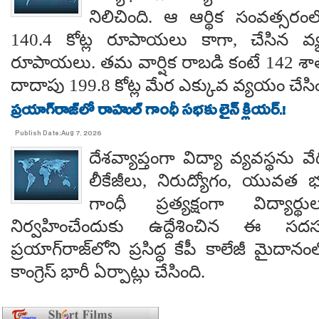
నిలిచింది. ఆ ఆర్థిక సంవత్సర
140.4 కోట్ల రూపాయలు కాగా, చేసిన వ్
రూపాయలు. తమ వార్షిక రాబడి కంటే 142 శ
దాదాపు 199.8 కోట్ల మేర ఎక్కువ వ్యయం చేసిం
ప్రయాగ్‌రాజ్‌లో రాహుల్ గాంధీ సభకు లైన్ క్లియర్.!
Publish Date:Aug 7, 2026
దేశవ్యాప్తంగా విద్యా వ్యవస్థను వేధి
లీకేజీలు, నిరుద్యోగం, యువత భవ
గాంధీ ప్రత్యక్షంగా విద్యార
నిర్వహించేందుకు ఉద్దేశించిన ఈ స
ప్రయాగ్‌రాజ్‌లోని ప్రసిద్ధ కేపీ కాలేజీ మైదాన
కాంగ్రెస్ భారీ ఏర్పాట్లు చేసింది.