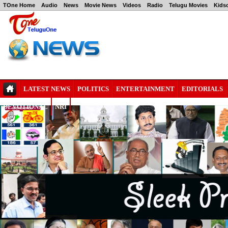
TOne Home
Audio
News
Movie News
Videos
Radio
Telugu Movies
Kids
LATEST NEWS
POLITICS
ENTERTAINMENT
EDITORIALS
DEVOTIONAL
NRI