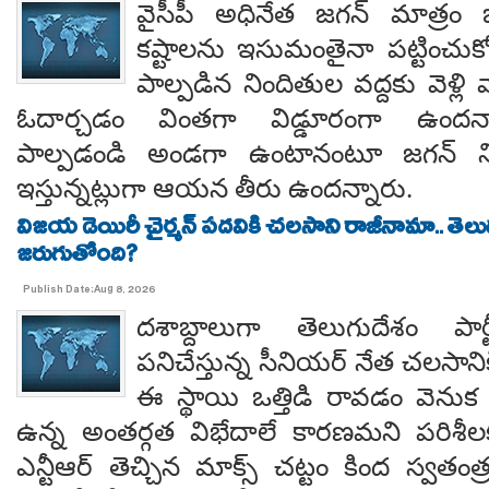
వైసీపీ అధినేత జగన్ మాత్రం 
కష్టాలను ఇసుమంతైనా పట్టించుక
పాల్పడిన నిందితుల వద్దకు వెళ్లి వ
ఓదార్చడం వింతగా విడ్డూరంగా ఉందన్
పాల్పడండి అండగా ఉంటానంటూ జగన్ ని
ఇస్తున్నట్లుగా ఆయన తీరు ఉందన్నారు.
విజయ డెయిరీ చైర్మన్ పదవికి చలసాని రాజీనామా.. తె
జరుగుతోంది?
Publish Date:Aug 8, 2026
దశాబ్దాలుగా తెలుగుదేశం పార్
పనిచేస్తున్న సీనియర్ నేత చలసానిక
ఈ స్థాయి ఒత్తిడి రావడం వెనుక కృష
ఉన్న అంతర్గత విభేదాలే కారణమని పరిశీల
ఎన్టీఆర్ తెచ్చిన మాక్స్ చట్టం కింద స్వతంత