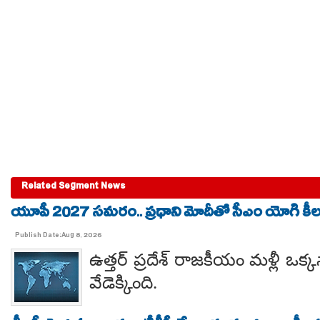
Related Segment News
యూపీ 2027 సమరం.. ప్రధాని మోదీతో సీఎం యోగి కీలక 
Publish Date:Aug 8, 2026
ఉత్తర్ ప్రదేశ్ రాజకీయం మళ్లీ ఒక్క
వేడెక్కింది.