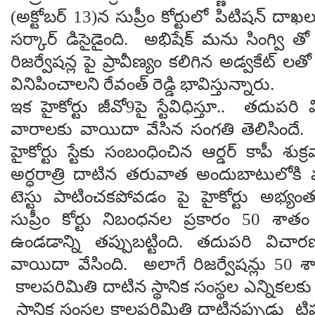
(అక్టోబర్ 13)న సుప్రీం కోర్టులో పిటిషన్ దా
సర్కార్ డిసైడైంది. అభిషేక్ మను సింగ్వి తో ప
రిజర్వేషన్ల పై ప్రావీణ్యం కలిగిన అడ్వకేట్ 
వినిపించాలని రేవంత్ రెడ్డి భావిస్తున్నారు.
ఇక హైకోర్టు జీవో9పై స్టేవిధిస్తూ.. తదుప
వారాలకు వాయిదా వేసిన సంగతి తెలిసిందే. బ
హైకోర్టు స్టేకు సంబంధించిన ఆర్డర్ కాపీ శుక్
అర్ధరాత్రి దాటిన తరువాత అందుబాటులోకి 
టెస్టు పాటించకపోవడం పై హైకోర్టు అభ్యంతర
సుప్రీం కోర్టు నిబంధనల ప్రకారం 50 శాతం 
ఉండడాన్ని తప్పుబట్టింది. తదుపరి విచా
వాయిదా వేసింది. అలాగే రిజర్వేషన్లు 50 శ
కాలపరిమితి దాటిన స్థానిక సంస్థల ఎన్నికలకు గ్రీ
స్థానిక సంస్థల కాలపరిమితి దాటినప్పుడు ట్రిపుల్