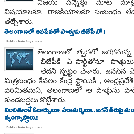
విజయ్ పన్నెత్తు మాట మాట్లా
విషయాలకూ, రాజకీయాలకూ సంబంధం లేదన
తేల్చేశారు.
తెలంగాణలో జనసేనతో పొత్తుకు బీజేపీ నో.!
Publish Date:Aug 8, 2026
తెలంగాణలో త్వరలో జరగనున్న స
బీజేపీకి ఏ పార్టీతోనూ పొత్తుల
లేదని స్పష్టం చేశారు. జనసేన ప
మిత్రబంధం కేవలం కేంద్ర స్థాయికి , ఆంధ్రప్రదేశ్
పరిమితమని, తెలంగాణలో ఆ పొత్తును పొడిగిం
కుండబద్దలు కొట్టేశారు.
నిందితులకే ఓదార్పులూ, పరామర్శలూ.. జగన్ తీరుపై మం
వ్యంగ్యాస్త్రాలు.!
Publish Date:Aug 8, 2026