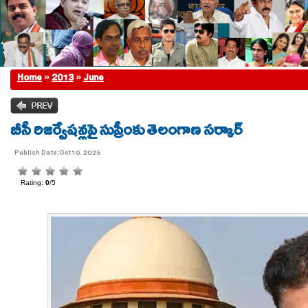
Home
»
2013
»
June
బీసీ రిజర్వేషన్లపై సుప్రీంకు తెలంగాణ సర్కార్
Publish Date:Oct 10, 2025