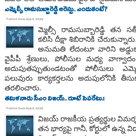
ఎమ్మెల్సీ రామసుబ్బారెడ్డి అరెస్టు.. ఎందుకంటే?
Publish Date:Aug 8, 2026
మ్మెల్సీ రామసుబ్బారెడ్డి తన 
కలిసి దీక్షా శిబిరానికి చేరుకున్న
అనుమతి లేదంటూ వారిని అడ్డు
వైపీపీ శ్రేణులు, పోలీసుల మధ్య వాగ్వాదం జ
అదుపుతప్పుతుండటంతో పోలీసులు ఎమ్మ
పలువురు కార్యకర్తలను అదుపులోనికి తీసు
తరలించారు.
తమిళనాడు సీఎం విజయ్.. రూటే సెపరేటు.!
Publish Date:Aug 8, 2026
విజయ్ రాజకీయ ప్రత్యర్థుల విమర్
తన భార్యపై గానీ, కోర్టులో ఉన్న విడ