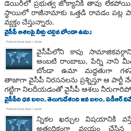
డెయిరీలో ప్రభుత్వ జోక్యానికి తావు లేకపో
స్థాయిలో రాజీనామాకు ఒత్తడి రావడం పట్ల ప
వ్యక్తం చేస్తున్నారు.
వైసీపీ ఆశలపై నీళ్లు చల్లిన బోండా ఉమ.!
Publish Date:Aug 7, 2026
వైసీపీలోని కాపు సామాజికవర్గా
అంబటి రాంబాబు, పేర్ని నాని మ
బోండా ఉమా మద్దతుగా గళమెత
తాజాగా వైసీపీ నిరసనలను ప్రశ్నిస్తూ ఆ పార్ట
గట్టిగా నిలదీయడంతో వైసీపీ ఆశలు నీరుగార
వైసీపీది ధన బలం.. తెలుగుదేశంది జన బలం.. ఏడీఆర్ నివేది
Publish Date:Aug 7, 2026
న్నికల ఖర్చుల విషయానికి వస్త
అత్యధికంగా వ్యయం చేసిన ప్