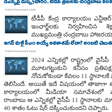
డీఎస్సీపై దుష్ప్రచారం.. టీడీపీ శ్రేణులకు చంద్రబాబు కీ
Publish Date:Aug 8, 2026
టీడీపీ కేంద్ర కార్యాలయం ఎన్టీ
ఇంఛార్జ్‌లకు నిర్వహించిన శ
ముఖ్యమంత్రి చంద్రబాబు హాజరయ్
జగన్ మళ్లీ సీఎం అయ్యే అవకాశమే లేదా? అంబటి చెబుతు
Publish Date:Aug 8, 2026
2024 ఎన్నికల్లో రాష్ట్రంలో వైస
మూటగట్టుకుని కనీసం ప్రతిప
నోచుకోకుండా కేవలం 11 స్థానాలక
తెలిసిందే. అయితే ఇదే విషయంలో తాజాగా తాడేప
కార్యాలయంలో మీడియా సమావేశంలో మ
రాంబాబు ఆ ఎన్నికల్లో వైసీపీ 11 స్థానాలకు 
40 శాతం ఓటు షేర్ దక్కించుకుందని చెప్పారు.