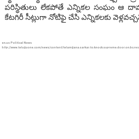
పరిస్థితులు లేకపోతే ఎన్నికల సంఘం ఆ దామా
కేటగిరీ సీట్లుగా నోటిఫై చేసి ఎన్నికలకు వెళ్లవచ్చ
en-us
Political News
http://www.teluguone.com/news/content/telamgana-sarkar-to-knock-supreme-door-on-bc-re