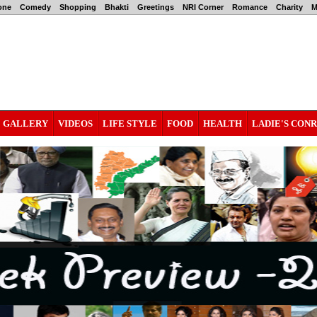
one
Comedy
Shopping
Bhakti
Greetings
NRI Corner
Romance
Charity
M
GALLERY
VIDEOS
LIFE STYLE
FOOD
HEALTH
LADIE'S CON