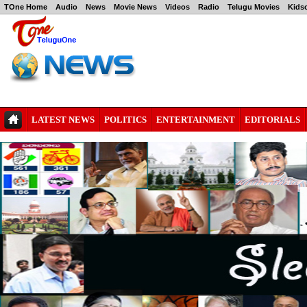
TOne Home
Audio
News
Movie News
Videos
Radio
Telugu Movies
Kids
LATEST NEWS
POLITICS
ENTERTAINMENT
EDITORIALS