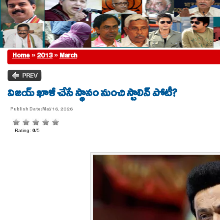
Home
»
2013
»
March
విజయ్ ఖాళీ చేసే స్థానం నుంచి స్టాలిన్ పోటీ?
Publish Date:May 16, 2026