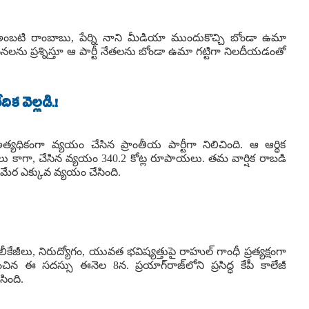
ు అంబటి రాంబాబు, పేర్ని నాని మీడియా ముందుకొచ్చి బోండా ఉమా
నలను ప్రశ్నిస్తూ ఆ పార్టీ నేతలను బోండా ఉమా గట్టిగా నిలదీయడంతో
క వెల్లడి.!
అత్యధికంగా వ్యయం చేసిన ప్రాంతీయ పార్టీగా నిలిచింది. ఆ ఆర్థిక
 కాగా, చేసిన వ్యయం 340.2 కోట్ల రూపాయలు. తమ వార్షిక రాబడి
మేర ఎక్కువ వ్యయం చేసింది.
రాల లీకేజీలు, నిరుద్యోగం, యువత భవిష్యత్తుపై రాహుల్ గాంధీ ప్రత్యక్షంగా
ంచిన ఈ సదస్సు ఈనెల 8న. ప్రయాగ్‌రాజ్‌లోని ప్రసిద్ధ కేపీ కాలేజీ
సింది.