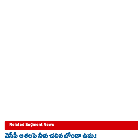
Related Segment News
వైసీపీ ఆశలపై నీళ్లు చల్లిన బోండా ఉమ.!