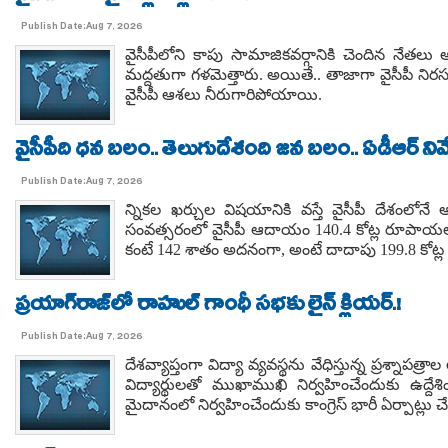
Publish Date:Aug 7, 2026
వైసీపీలోని కాపు సామాజికవర్గానికి చెందిన నేతల
మద్దతుగా గళమెత్తారు. అయితే.. తాజాగా వైసీపీ నిరస
వైసీపీ ఆశలు నీరుగారిపోయాయి.
వైసీపీది ధన బలం.. తెలుగుదేశంది జన బలం.. ఏడీఆర్ నివేది
Publish Date:Aug 7, 2026
న్నికల ఖర్చుల విషయానికి వస్తే వైసీపీ దేశంలోనే 
సంవత్సరంలో వైసీపీ ఆదాయం 140.4 కోట్ల రూపాయలు
కంటే 142 శాతం అదనంగా, అంటే దాదాపు 199.8 కోట్ల 
ప్రయాగ్‌రాజ్‌లో రాహుల్ గాంధీ సభకు లైన్ క్లియర్.!
Publish Date:Aug 7, 2026
దేశవ్యాప్తంగా విద్యా వ్యవస్థను వేధిస్తున్న ప్రశ్నాపత్
విద్యార్థులతో ముఖాముఖి నిర్వహించేందుకు ఉద్దేశి
మైదానంలో నిర్వహించేందుకు కాంగ్రెస్ భారీ ఏర్పాట్లు చే