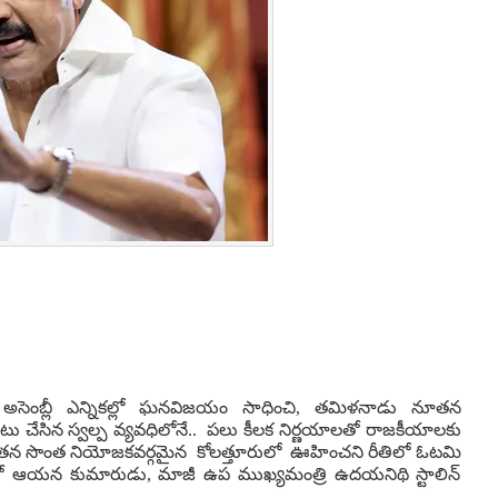
అసెంబ్లీ ఎన్నికల్లో ఘనవిజయం సాధించి, తమిళనాడు నూతన
పాటు చేసిన స్వల్ప వ్యవధిలోనే.. పలు కీలక నిర్ణయాలతో రాజకీయాలకు
లో తన సొంత నియోజకవర్గమైన కోలత్తూరులో ఊహించని రీతిలో ఓటమి
ంది. దీంతో ఆయన కుమారుడు, మాజీ ఉప ముఖ్యమంత్రి ఉదయనిథి స్టాలిన్