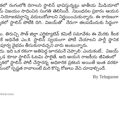
కలో రంగంలోకి దిగాలని స్టాలిన్ భావిస్తున్నట్లు జాతీయ మీడియాలో
విజయ్ విజయం సాధించిన సంగతి తెలిసిందే. నిబంధనల ప్రకారం ఆయన
ట్ నియోజకవర్గాన్ని వదులుకోవాలని నిర్ణయించుకున్నారు. ఈ కారణంగా
కలో స్టాలిన్ పోటీకి దిగి.. విజయ్‌తో నేరుగా తలపడేందుకు సిద్ధంగా
.
ి. తిరుచ్చి సౌత్ జిల్లా ఎగ్జిక్యూటివ్ కమిటీ సమావేశం ఈ మేరకు కీలక
ే అధినేత ఎం.కె. స్టాలిన్ స్వయంగా పోటీ చేయాలని పార్టీ స్థానిక
ళ్లీ పూర్వ వైభవం తీసుకురావచ్చని వారు అంటున్నారు.
దు. ఇది ఒక రకంగా అతిపెద్ద జూదమనే చెప్పాలి. ఎందుకంటే.. విజయ్
ేళ ఇక్కడ కూడా స్టాలిన్ ఓటమి పాలైతే, అది ఆయన రాజకీయ జీవితంలో
నికలో స్టాలిన్ పోటీ చేస్తారన్న అధికారిక ప్రకటన అయితే ఇంత వరకూ
షయంలో స్పష్టత రావాలంటే మరి కొన్ని రోజులు వేచి చూడాల్సిందే.
By
Teluguone
19956.html