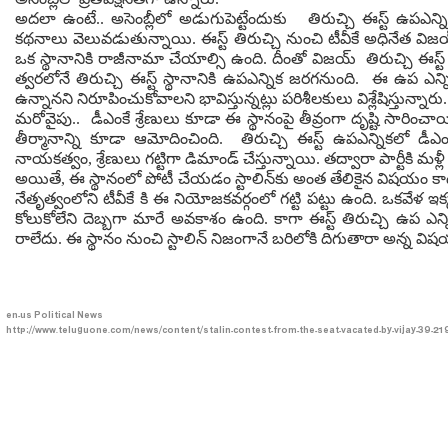
అదలా ఉంటే.. అసెంబ్లీలో అడుగుపెట్టేందుకు తిరుచ్చి ఈస్ట్ ఉపఎన్ని
కథనాలు వెలువడుతున్నాయి. ఈస్ట్ తిరుచ్చి నుంచి టీవీకే అధినేత 
ఒక స్థానానికి రాజీనామా చేయాల్సి ఉంది. దీంతో విజయ్ తిరుచ్చి ఈస్
త్వరలోనే తిరుచ్చి ఈస్ట్ స్థానానికి ఉపఎన్నిక జరగనుంది. ఈ ఉప ఎన్ని
ఉన్నానని నిరూపించుకోవాలని భావిస్తున్నట్లు పరిశీలకులు విశ్లేషిస్తున్నారు
మరోవైపు.. డీఎంకే శ్రేణులు కూడా ఈ స్థానంపై తీవ్రంగా దృష్టి సారించాయ
తీర్మానాన్ని కూడా ఆమోదించింది. తిరుచ్చి ఈస్ట్ ఉపఎన్నికలో డీఎంక
నాయకత్వం, శ్రేణులు గట్టిగా డిమాండ్ చేస్తున్నాయి. తద్వారా పార్టీకి మ
అయితే, ఈ స్థానంలో పోటీ చేయడం స్టాలిన్‌కు అంత తేలికైన విషయం కా
నేతృత్వంలోని టీవీకే కి ఈ నియోజకవర్గంలో గట్టి పట్టు ఉంది. ఒకవ
కోలుకోలేని దెబ్బగా మారే అవకాశం ఉంది. కాగా ఈస్ట్ తిరుచ్చి ఉప ఎన్
రాలేదు. ఈ స్థానం నుంచి స్టాలిన్ నిజంగానే బరిలోకి దిగుతారా అన్న వి
en-us
Political News
http://www.teluguone.com/news/content/stalin-contest-from-the-seat-vacated-by-vijay-39-2