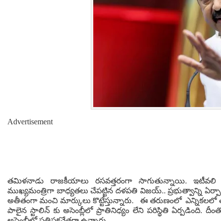
Advertisement
తమిళనాడు రాజకీయాలు రసవత్తరంగా సాగుతున్నాయి. ఇటీవలి 
ముఖ్యమంత్రిగా బాధ్యతలు చేపట్టిన దళపతి విజయ్.. ప్రభుత్వాన్ని ఏర్
అతీతంగా మంచి మార్కులు కొట్టేస్తున్నారు. ఈ తరుణంలో ఎన్నికల
పాలైన స్టాలిన్ కు అసెంబ్లీలో ప్రాతినిధ్యం లేని పరిస్థితి ఏర్పడి
అసెంబ్లీలో ప్రతిపక్షనేతగా ఉన్నారు.