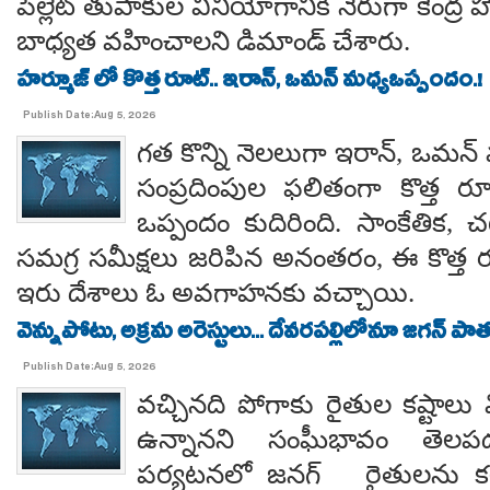
పెల్లెట్ తుపాకుల వినియోగానికి నేరుగా కేంద్ర
బాధ్యత వహించాలని డిమాండ్ చేశారు.
హర్మూజ్ లో కొత్త రూట్.. ఇరాన్, ఒమన్ మధ్యఒప్పందం.!
Publish Date:Aug 5, 2026
గత కొన్ని నెలలుగా ఇరాన్, ఒమన్
సంప్రదింపుల ఫలితంగా కొత్త ర
ఒప్పందం కుదిరింది. సాంకేతిక, చట
సమగ్ర సమీక్షలు జరిపిన అనంతరం, ఈ కొత్త 
ఇరు దేశాలు ఓ అవగాహనకు వచ్చాయి.
వెన్నుపోటు, అక్రమ అరెస్టులు... దేవరపల్లిలోనూ జగన్ పాత
Publish Date:Aug 5, 2026
వచ్చినది పోగాకు రైతుల కష్టాలు 
ఉన్నానని సంఘీభావం తె
పర్యటనలో జనగ్ రైతులను కల