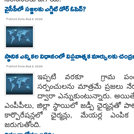
వైసీపీలో సజ్జలకు ఎగ్జిట్ డోర్ ఓపెన్?
Publish Date:Aug 6, 2026
స్థానిక ఎన్నికల విధానంలో విప్లవాత్మక మార్పులకు చంద్
Publish Date:Aug 6, 2026
ఇప్పటి వరకూ గ్రామ పంచ
సర్పంచులను మాత్రమే ప్రజలు నేరుగ
ద్వారా ఎన్నుకుంటున్నారు. అయి
ఎంపీపీలు, జిల్లా స్థాయిలో జడ్పీ ఛైర్మన్లతో ప
కార్పొరేషన్లలో ఛైర్మన్లు, మేయర్ల ఎంపిక 
జరుగుతోంది.