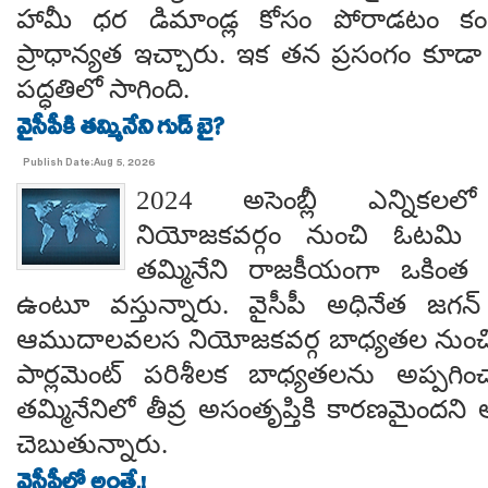
హామీ ధర డిమాండ్ల కోసం పోరాడటం కంటే
ప్రాధాన్యత ఇచ్చారు. ఇక తన ప్రసంగం కూడా 
పద్ధతిలో సాగింది.
వైసీపీకి తమ్మినేని గుడ్ బై?
Publish Date:Aug 5, 2026
2024 అసెంబ్లీ ఎన్నిక
నియోజకవర్గం నుంచి ఓటమి ప
తమ్మినేని రాజకీయంగా ఒకింత ఇ
ఉంటూ వస్తున్నారు. వైసీపీ అధినేత జగన్ 
ఆముదాలవలస నియోజకవర్గ బాధ్యతల నుంచి తప
పార్లమెంట్ పరిశీలక బాధ్యతలను అప్పగి
తమ్మినేనిలో తీవ్ర అసంతృప్తికి కారణమైం
చెబుతున్నారు.
వైసీపీలో అంతే.!