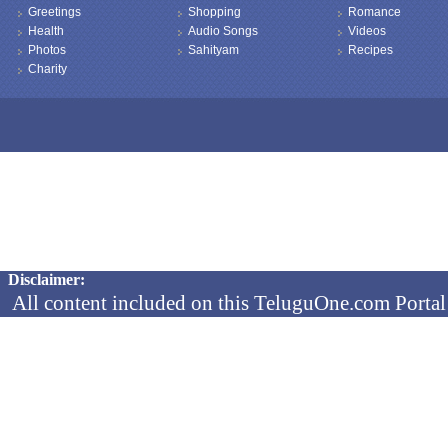
Greetings
Shopping
Romance
Health
Audio Songs
Videos
Photos
Sahityam
Recipes
Charity
Copyright © 2026 TeluguOne NEWS - All Rights Reserved
Disclaimer:
All content included on this TeluguOne.com Portal 
audio clips, is the property of ObjectOne Informati
by copyright laws. The collection, arrangement and 
channels is the exclusive property of ObjectOne In
protected copyright laws.
You may not copy, reproduce, distribute, p