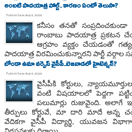
అంబటి పాదయాత్ర హాల్ట్.. కారణం ఏంటో తెలుసా?
Publish Date:Aug 6, 2026
కనీసం తనతో సంప్రదించకుండా 
రాంబాబు పాదయాత్ర ప్రకటన చే
ఆగ్రహం వ్యక్తం చేయడంతో గత్
పాదయాత్ర విరమించుకున్నారని పార్టీ వర్గాల
బోండా ఉమా వర్సెస్ వైసీపీ..బెజవాడలో హైటెన్షన్?
Publish Date:Aug 6, 2026
వైసీపీకి కోర్టులు, న్యాయమూర్త
వంటి విషయాలలో పెద్దగా పట్ట
పలుమార్లు రుజువైంది. అలాగే ఇప
తీర్పులు కోర్టువే, మా దారి మాదే అన్
వేదికగా వైసీపీ విద్యార్థి, యువజన విభాగాలు
నిరసనలకు దిగాయి.