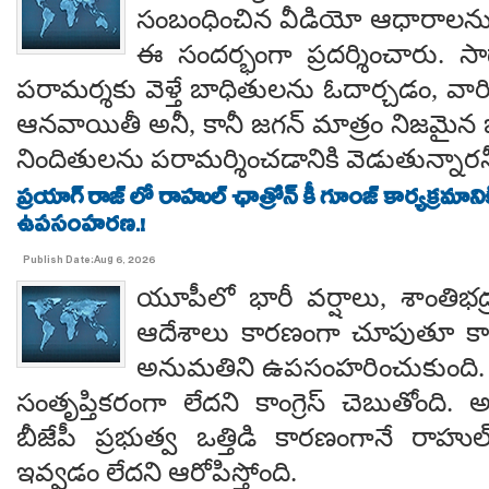
సంబంధించిన వీడియో ఆధారాలన
ఈ సందర్భంగా ప్రదర్శించారు. 
పరామర్శకు వెళ్తే బాధితులను ఓదార్చడం, వా
ఆనవాయితీ అనీ, కానీ జగన్ మాత్రం నిజమైన 
నిందితులను పరామర్శించడానికి వెడుతున్నారన
ప్రయాగ్ రాజ్ లో రాహుల్ ఛాత్రోన్ కీ గూంజ్ కార్యక్రమాన
ఉపసంహరణ.!
Publish Date:Aug 6, 2026
యూపీలో భారీ వర్షాలు, శాంతిభద్రత
ఆదేశాలు కారణంగా చూపుతూ కాయస
అనుమతిని ఉపసంహరించుకుంది
సంతృప్తికరంగా లేదని కాంగ్రెస్ చెబుతోంది.
బీజేపీ ప్రభుత్వ ఒత్తిడి కారణంగానే రా
ఇవ్వడం లేదని ఆరోపిస్తోంది.