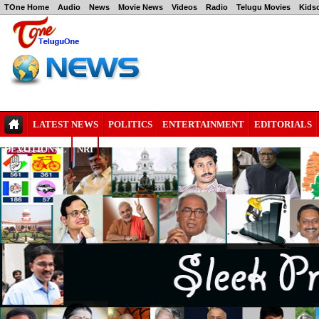
TOne Home
Audio
News
Movie News
Videos
Radio
Telugu Movies
Kids
LATEST NEWS
POLITICS
ENTERTAINMENT
EDITORIALS
DEVOTIONAL
NRI