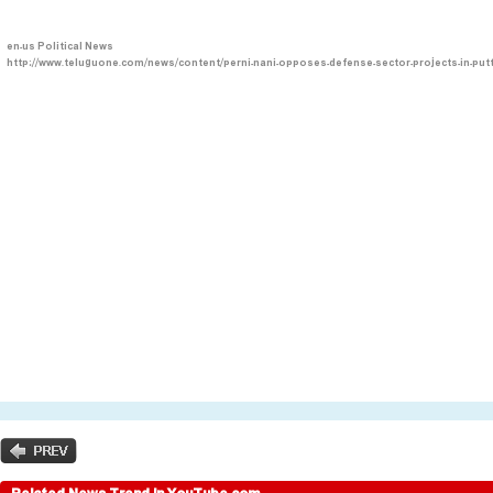
en-us
Political News
http://www.teluguone.com/news/content/perni-nani-opposes-defense-sector-projects-in-put