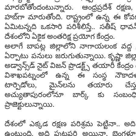
మారబోతోందంటున్నారు. ఆంధ్రప్రదేశ్ రక్షణ,
హబ్‌గా మారుతోంది. రాష్ట్రంలో ఉన్న ఈ కోవ
ఏమిటన్నది ఒకసారి పరిశీలిస్తే.. సతీష్ ధావన
దేశంలోని ఏకైక అంతరిక్ష ప్రయోగ కేంద్రం.
అలాగే బాపట్ల జిల్లాలోని నాగాయలంక వద్ద క్షి
ఏర్పాటు పనులు జరుగుతున్నాయి. కృష్ణా జిల్
అడ్వాన్స్‌డ్ నైట్ విజన్ ప్రొడక్ట్స్ తయారీ కేంద్రం
విశాఖపట్నంలో ఉన్న ఈ సంస్థ నౌకాద
టార్పెడోలు, మైన్‌లను తయారు చేస్తు
అచ్యుతాపురంలోనూ బార్క్ కు సంబంధి
ప్రాజెక్టులున్నాయి.
దేశంలో ఎక్కడ రక్షణ పరిశ్రమ పెట్టినా.. అ
ఉంటుంది. అది పుట్టపర్తి అయినా, బెంగళూ