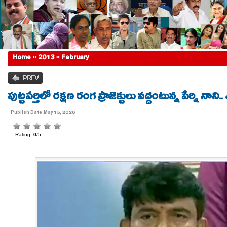
Home
»
2013
»
February
పుట్టపర్తిలో రక్షణ రంగ ప్రాజెక్టులు వద్దంటున్న పేర్ని నాన
Publish Date:May 15, 2026