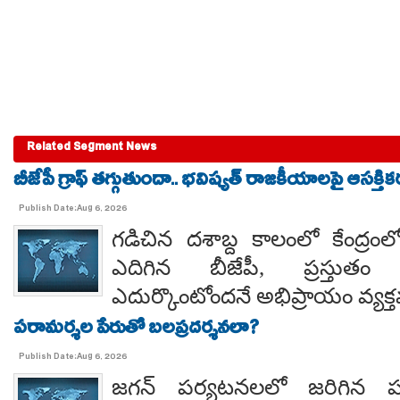
Related Segment News
బీజేపీ గ్రాఫ్ తగ్గుతుందా.. భవిష్యత్ రాజకీయాలపై ఆసక్తికర 
Publish Date:Aug 6, 2026
గడిచిన దశాబ్ద కాలంలో కేంద్రంలో 
ఎదిగిన బీజేపీ, ప్రస్తుతం 
ఎదుర్కొంటోందనే అభిప్రాయం వ్యక్
పరామర్శల పేరుతో బలప్రదర్శనలా?
Publish Date:Aug 6, 2026
జగన్ పర్యటనలలో జరిగిన