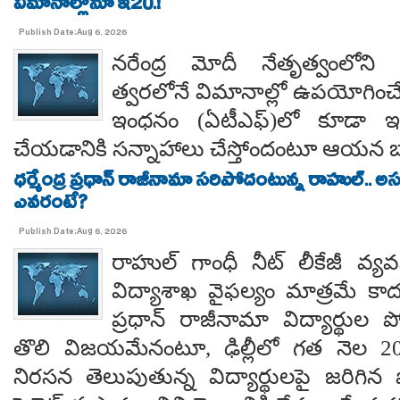
విమానాల్లోనూ ఇ20.!
Publish Date:Aug 6, 2026
నరేంద్ర మోదీ నేతృత్వంలోని ఎ
త్వరలోనే విమానాల్లో ఉపయోగించే
ఇంధనం (ఏటీఎఫ్)లో కూడా ఇథ
చేయడానికి సన్నాహాలు చేస్తోందంటూ ఆయన బా
ధర్మేంద్ర ప్రధాన్ రాజీనామా సరిపోదంటున్న రాహుల్.. అ
ఎవరంటే?
Publish Date:Aug 6, 2026
రాహుల్ గాంధీ నీట్ లీకేజీ వ్యవ
విద్యాశాఖ వైఫల్యం మాత్రమే కాదంట
ప్రధాన్ రాజీనామా విద్యార్థుల 
తొలి విజయమేనంటూ, ఢిల్లీలో గత నెల 
నిరసన తెలుపుతున్న విద్యార్థులపై జరిగిన ప