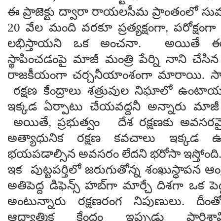
ఈ ప్రాజెక్టు ద్వారా రాయలసీమ ప్రాంతంలో సు
20 వేల‌ మంది వ‌ర‌కూ ప్రత్యక్షంగా, పరోక్షం
లభిస్తాయని ఒక‌ అంచనా. అయితే ఈ ప‌
స్థాపించ‌డంపై మాజీ మంత్రి పేర్ని నాని చేసి
రాజకీయంగా చర్చనీయాంశంగా మారాయి. స
రక్షణ కేంద్రాలు శత్రువుల నిఘాలో ఉంటాయ
ఇక్కడ ఏర్పాటు చేయవద్దనీ అన్నారు మాజీ మం
అయితే, ప్రభుత్వం దేశ రక్షణకు అవసరమ
అత్యాధునిక రక్షణ కవచాలు ఇక్కడ ఉ
భయపడాల్సిన అవసరం లేదని భరోసా ఇస్తోంది
ఇక పుట్ట‌ప‌ర్తిలో జ‌రుగుతోన్న‌ శంఖుస్థాపన ఆంధ్
అతిపెద్ద డిఫెన్స్ హబ్‌గా మార్చే దిశగా ఒక పె
అంటున్నారు రక్షణరంగ నిపుణులు. దీంతో 
ఆధ్యాత్మిక కేంద్రం ఇప్పుడు పారిశ్రా