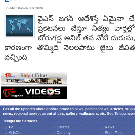
Publish Date:Aug 5, 2026
వైఎస్ జగన్ ఆదేశిస్తే ఏమైనా 
ప్రకటనలు చేస్తూ నిత్యం వార్తల్
బోరుగడ్డ అనిల్ తన నోటి దురుసు
కారణంగా తొమ్మిది నెలలపాటు జైలు జీవి
వచ్చింది.
Get all the updates about andhra pradesh news, political news, articles, sr jo
news, regional news, current affairs, gallery, wallpapers, etc. See Telugu ne
TeluguOne Services
TV
Cinema
News
KidsOne
Comedy
Short Films