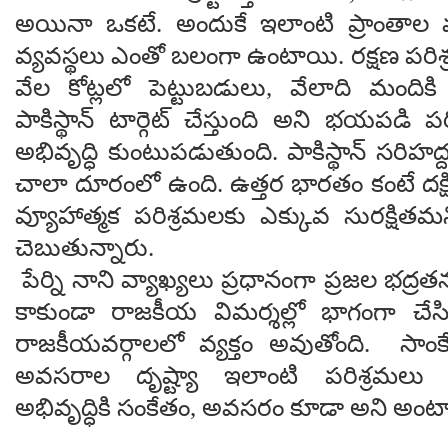
అయినా ఒకటే. అందుకే ఇలాంటి ప్రాంతాల 
వ్యవస్థలు ఎంతో బలంగా ఉంటాయి. రక్షణ పరిశ
వేల కోట్లలో పెట్టుబడులు, వేలాది మందికి 
పాకిస్థాన్ టార్గెట్ చేస్తుంది అని భయపడి పర
అభివృద్ధి కుంటుపడుతుంది. పాకిస్థాన్ సరిహద్దు
చాలా దూరంలో ఉంది. ఉత్తర భారతం కంటే దక
వ్యూహాత్మక పరిశ్రమలకు ఎక్కువ సురక్షితమ
చెబుతున్నారు.
పేర్ని నాని వ్యాఖ్యలు ప్రధానంగా ప్రజల భద్రతను
కాకుండా రాజకీయ విమర్శల్లో భాగంగా చేస
రాజకీయవర్గాలలో వ్యక్తం అవుతోంది. సాంకే
అవసరాల దృష్ట్యా ఇలాంటి పరిశ్రమలు రా
అభివృద్ధికి సంకేతం, అవ‌స‌రం కూడా అని అంట