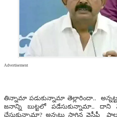
Advertisement
తిన్నామా ప‌డుకున్నామా తెల్లారిందా.. అన్న‌ట్ట
జ‌నాన్ని బుట్ట‌లో ప‌డేసుకున్నామా.. దా
చేసుకున్నామా? అన్న‌ట్టు సాగిన వైసీపీ పా