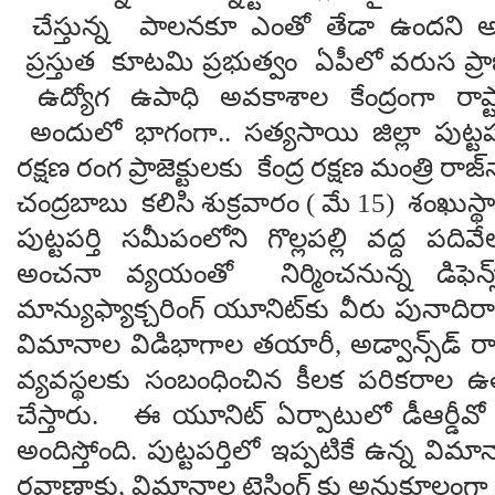
చేస్తున్న పాల‌న‌కూ ఎంతో తేడా ఉంద‌ని అంట
ప్ర‌స్తుత కూట‌మి ప్ర‌భుత్వం ఏపీలో వ‌రుస ప్రాజ
ఉద్యోగ ఉపాధి అవ‌కాశాల కేంద్రంగా రాష్ట్ర
అందులో భాగంగా.. సత్యసాయి జిల్లా పుట్టప
రక్షణ రంగ ప్రాజెక్టులకు కేంద్ర రక్షణ మంత్రి రాజ్
చంద్ర‌బాబు కలిసి శుక్రవారం ( మే 15) శంఖుస్
పుట్టపర్తి సమీపంలోని గొల్లపల్లి వద్ద పద
అంచనా వ్యయంతో నిర్మించనున్న డిఫెన్స
మాన్యుఫ్యాక్చరింగ్ యూనిట్‌కు వీరు పునాది
విమానాల విడిభాగాల తయారీ, అడ్వాన్స్‌డ్ రాడార్
వ్యవస్థలకు సంబంధించిన కీలక పరికరాల ఉత్ప
చేస్తారు. ఈ యూనిట్ ఏర్పాటులో డీఆర్డీవ
అందిస్తోంది. పుట్టపర్తిలో ఇప్పటికే ఉన్న విమ
రవాణాకు, విమానాల టెస్టింగ్ కు అనుకూలంగ