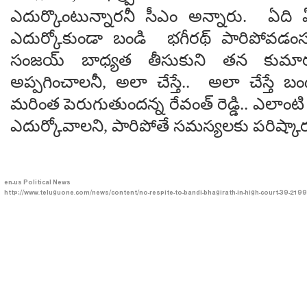
ఎదుర్కొంటున్నారనీ సీఎం అన్నారు. ఏది
ఎదుర్కోకుండా బండి భగీరథ్ పారిపోవడంసర
సంజయ్ బాధ్యత తీసుకుని తన కుమారు
అప్పగించాలనీ, అలా చేస్తే.. అలా చేస్తే
మరింత పెరుగుతుందన్న రేవంత్ రెడ్డి.. ఎలాంటి
ఎదుర్కోవాలని, పారిపోతే సమస్యలకు పరిష్కా
en-us
Political News
http://www.teluguone.com/news/content/no-respite-to-bandi-bhagirath-in-high-court-39-219