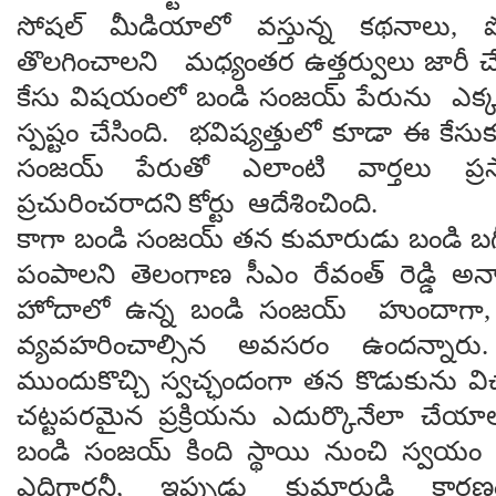
సోషల్ మీడియాలో వస్తున్న కథనాలు, పో
తొలగించాలని మధ్యంతర ఉత్తర్వులు జారీ చే
కేసు విషయంలో బండి సంజయ్ పేరును ఎక్కడా
స్పష్టం చేసింది. భవిష్యత్తులో కూడా ఈ కేస
సంజయ్ పేరుతో ఎలాంటి వార్తలు ప్ర
ప్రచురించరాదని కోర్టు ఆదేశించింది.
కాగా బండి సంజయ్ తన కుమారుడు బండి బగ
పంపాలని తెలంగాణ సీఎం రేవంత్ రెడ్డి అన్న
హోదాలో ఉన్న బండి సంజయ్ హుందాగా,
వ్యవహరించాల్సిన అవసరం ఉందన్నార
ముందుకొచ్చి స్వచ్ఛందంగా తన కొడుకును వి
చట్టపరమైన ప్రక్రియను ఎదుర్కొనేలా చేయా
బండి సంజయ్ కింది స్థాయి నుంచి స్వయం క
ఎదిగారనీ, ఇప్పుడు కుమారుడి కార