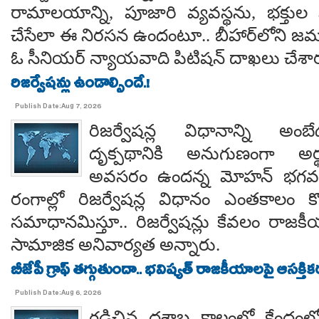
రామాలయాన్ని, పూజారి వ్యవస్థను, భక్తు
చేసేలా ఈ నిరసన ఉందంటూ.. బీహార్‌లోని జమూ
ఓ సీనియర్ న్యాయవాది పిటిషన్ దాఖలు చేశార
రిజర్వేషన్లు ఉండాల్సిందే.!
Publish Date:Aug 7, 2026
రిజర్వేషన్ల విధానాన్ని అం
దృక్పథానికి అనుగుణంగా అర్థ
అవసరం ఉందన్న మోహన్ భగవత్..
రంగాల్లో రిజర్వేషన్ల విధానం ఎంతకాలం కొ
సమాధానమిస్తూ.. రిజర్వేషన్లు కేవలం రాజకీ
సామాజిక అనివార్యత అన్నారు.
బీజేపీ గ్రాఫ్ తగ్గుతుందా.. భవిష్యత్ రాజకీయాలపై ఆసక్తికర 
Publish Date:Aug 6, 2026
గడిచిన దశాబ్ద కాలంలో కేంద్రంలో 