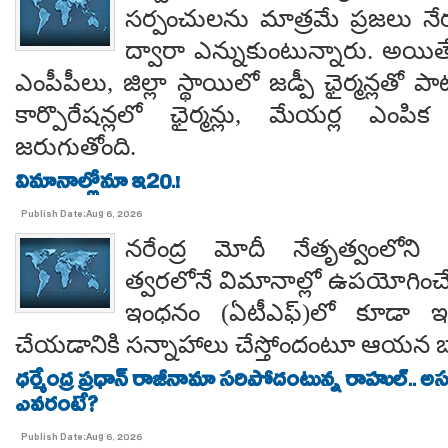
సర్పంచులను మాత్రమే ప్రజలు నేరుగ
ద్వారా ఎన్నుకుంటున్నారు. అయి
ఎంపీపీలు, జిల్లా స్థాయిలో జడ్పీ ఛైర్మన్లతో ప
కార్పొరేషన్లలో ఛైర్మన్లు, మేయర్ల ఎంపిక 
జరుగుతోంది.
విమానాల్లోనూ ఇ20.!
Publish Date:Aug 6, 2026
నరేంద్ర మోదీ నేతృత్వంలోని ఎ
త్వరలోనే విమానాల్లో ఉపయోగించే
ఇంధనం (ఏటీఎఫ్)లో కూడా ఇథ
చేయడానికి సన్నాహాలు చేస్తోందంటూ ఆయన బా
ధర్మేంద్ర ప్రధాన్ రాజీనామా సరిపోదంటున్న రాహుల్.. అ
ఎవరంటే?
Publish Date:Aug 6, 2026