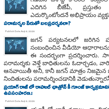
ఎదిగిన బీజేపీ, ప్రస్తుతం 
ఎదుర్కొంటోందనే అభిప్రాయం వ్యక్
పరామర్శల పేరుతో బలప్రదర్శనలా?
Publish Date:Aug 6, 2026
జగన్ పర్యటనలలో జరిగిన
సంబంధించిన వీడియో ఆధారాలన
ఈ సందర్భంగా ప్రదర్శించారు. 
పరామర్శకు వెళ్తే బాధితులను ఓదార్చడం, వా
ఆనవాయితీ అనీ, కానీ జగన్ మాత్రం నిజమైన 
నిందితులను పరామర్శించడానికి వెడుతున్నారన
ప్రయాగ్ రాజ్ లో రాహుల్ ఛాత్రోన్ కీ గూంజ్ కార్యక్రమాన
ఉపసంహరణ.!
Publish Date:Aug 6, 2026