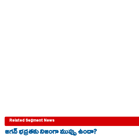
Related Segment News
జగన్ భద్రతకు నిజంగా ముప్పు ఉందా?