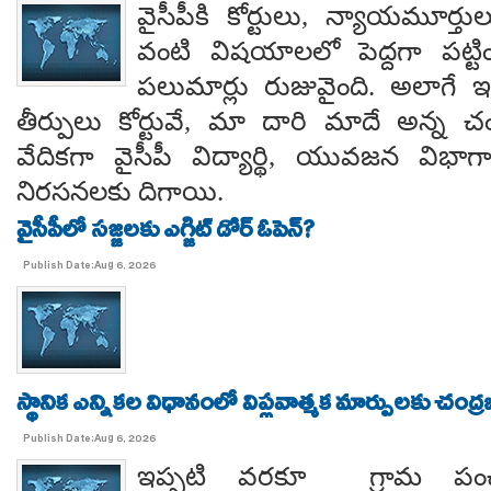
వైసీపీకి కోర్టులు, న్యాయమూర్త
వంటి విషయాలలో పెద్దగా పట్ట
పలుమార్లు రుజువైంది. అలాగే ఇప
తీర్పులు కోర్టువే, మా దారి మాదే అన్
వేదికగా వైసీపీ విద్యార్థి, యువజన విభాగాలు
నిరసనలకు దిగాయి.
వైసీపీలో సజ్జలకు ఎగ్జిట్ డోర్ ఓపెన్?
Publish Date:Aug 6, 2026
స్థానిక ఎన్నికల విధానంలో విప్లవాత్మక మార్పులకు చంద్
Publish Date:Aug 6, 2026
ఇప్పటి వరకూ గ్రామ పంచ