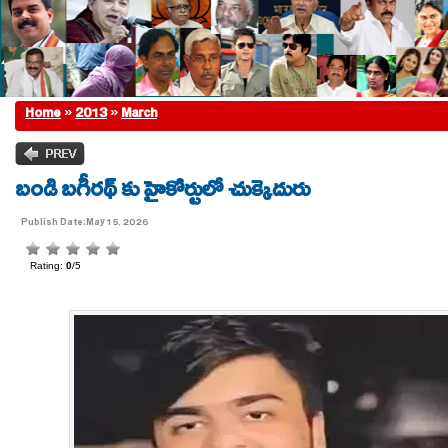
Home
»
2013
»
March
బండి బగీరథ్ కు హైకోర్టులో చుక్కెదురు
Publish Date:May 15, 2026