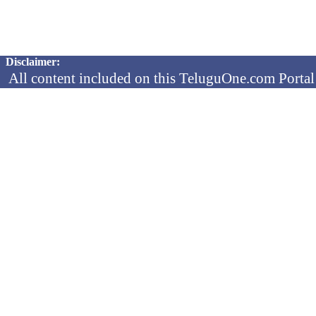
Copyright © 2026 TeluguOne NEWS - All Rights Reserved
Disclaimer:
All content included on this TeluguOne.com Portal 
audio clips, is the property of ObjectOne Informati
by copyright laws. The collection, arrangement and 
channels is the exclusive property of ObjectOne In
protected copyright laws.
You may not copy, reproduce, distribute, p
transmit, or in any other way exploit any
ObjectOne Information Systems Ltd or our