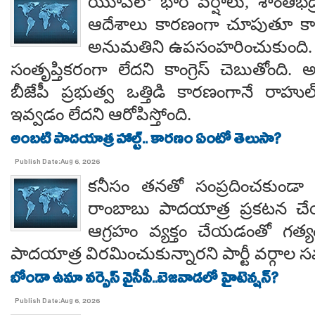
యూపీలో భారీ వర్షాలు, శాంతిభద్రత
ఆదేశాలు కారణంగా చూపుతూ కాయస
అనుమతిని ఉపసంహరించుకుంది
సంతృప్తికరంగా లేదని కాంగ్రెస్ చెబుతోంది.
బీజేపీ ప్రభుత్వ ఒత్తిడి కారణంగానే రా
ఇవ్వడం లేదని ఆరోపిస్తోంది.
అంబటి పాదయాత్ర హాల్ట్.. కారణం ఏంటో తెలుసా?
Publish Date:Aug 6, 2026
కనీసం తనతో సంప్రదించకుండా 
రాంబాబు పాదయాత్ర ప్రకటన చే
ఆగ్రహం వ్యక్తం చేయడంతో గత్
పాదయాత్ర విరమించుకున్నారని పార్టీ వర్గాల
బోండా ఉమా వర్సెస్ వైసీపీ..బెజవాడలో హైటెన్షన్?
Publish Date:Aug 6, 2026