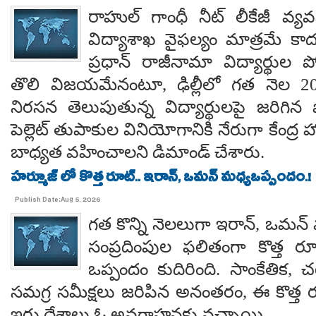
రాహుల్ గాంధీ నీట్ లీకేజీ వ్యవ
విద్యాశాఖ వైఫల్యం మాత్రమే కాదంట
ప్రధాన్ రాజీనామా విద్యార్థుల 
తొలి విజయమేనంటూ, ఢిల్లీలో గత నెల 
నిరసన తెలుపుతున్న విద్యార్థులపై జరిగిన ప
పెల్లెట్ తుపాకుల వినియోగానికి నేరుగా కేంద్ర
బాధ్యత వహించాలని డిమాండ్ చేశారు.
హర్మూజ్ లో కొత్త రూట్.. ఇరాన్, ఒమన్ మధ్యఒప్పందం.!
Publish Date:Aug 5, 2026
గత కొన్ని నెలలుగా ఇరాన్, ఒమన్
సంప్రదింపుల ఫలితంగా కొత్త ర
ఒప్పందం కుదిరింది. సాంకేతిక, చట
సమగ్ర సమీక్షలు జరిపిన అనంతరం, ఈ కొత్త 
ఇరు దేశాలు ఓ అవగాహనకు వచ్చాయి.