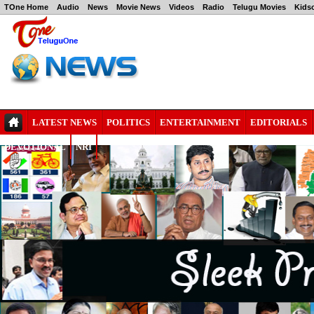
TOne Home
Audio
News
Movie News
Videos
Radio
Telugu Movies
Kids
LATEST NEWS
POLITICS
ENTERTAINMENT
EDITORIALS
DEVOTIONAL
NRI