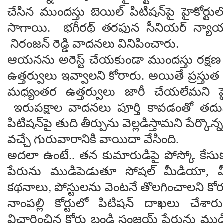
చేసిన ముందస్తు బెయిల్ పిటిషన్‌పై హైకోర్టు
సాగాయి. భగీరథ్ తరఫున సీనియర్ న్యాయవ
నిరంజన్ రెడ్డి వాదనలు వినిపించారు.
ఆయనను అరెస్ట్ చేయకుండా ముందస్తు రక్షణ 
ఉత్తర్వులు ఇవ్వాలని కోరారు. అయితే ప్రస్తుత ప
మధ్యంతర ఉత్తర్వులు జారీ చేయలేమని హైక
ఇరుపక్షాల వాదనలు పూర్తి కావడంతో తద
పిటిషన్‌పై తుది తీర్పును వెల్లడిస్తామని పేర్కొ
వచ్చే గురువారానికి వాయిదా వేసింది.
అదలా ఉంటే.. తన కుమారుడిపై పోస్కో కేస
పేరును ముడిపెడుతూ సోషల్ మీడియా, మీ
కథనాలు, పోస్టులను వెంటనే తొలగించాలని 
నాంపల్లి కోర్టులో పిటిషన్ దాఖలు చేశా
విచారించిన కోర్టు బండి సంజయ్ పేరును మ