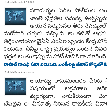
Publish Date:Aug 7, 2026
పరామర్శల పేరిట పోలీసుల ఆంక్
శాంతి భద్రతల సమస్య ఉత్పన్నమ
ఆయన పర్యటనల తీరు నేపథ్యంలో
మరోసారి చర్చకు వచ్చింది. అంతటితో ఆగకుం
తగ్గించారంటూ వైసీపీ ఎంపీల బృందం కేంద్ర హో
కలవడం, దీనిపై రాష్ట్ర ప్రభుత్వం వెంటనే వ
భద్రత అంశం ఇప్పుడు హాట్ టాపిక్ గా మారింది
రాహల్ గాంధీ సహా ఐదుగురు ఎంపీలపై బీహార్ కోర్టులో ప
Publish Date:Aug 7, 2026
అయోధ్య రామమందిరం పేరిట సే
విషయంలో అక్రమాలు జరిగ
వ్యంగ్యంగా, నాటకీయంగా చూ
చేపట్టిన ఈ వినూత్న నిరసన రాజకీయ వివాదాన