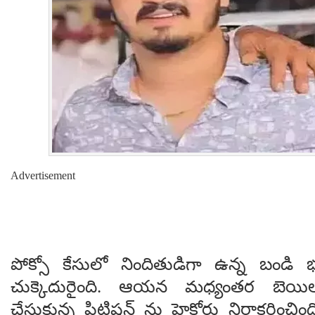
Advertisement
పోక్సో కేసులో నిందితుడిగా ఉన్న బండి భగీ
చుక్కెదురైంది. ఆయన మధ్యంతర బెయ
చేసుకున్న పిటిషన్ ను హైకోర్టు నిరాకరించ