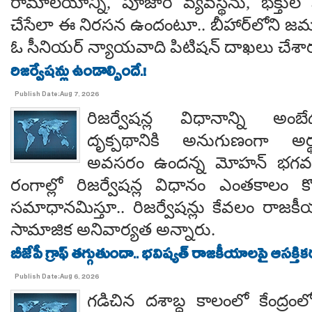
రామాలయాన్ని, పూజారి వ్యవస్థను, భక్తు
చేసేలా ఈ నిరసన ఉందంటూ.. బీహార్‌లోని జమూ
ఓ సీనియర్ న్యాయవాది పిటిషన్ దాఖలు చేశార
రిజర్వేషన్లు ఉండాల్సిందే.!
Publish Date:Aug 7, 2026
రిజర్వేషన్ల విధానాన్ని అం
దృక్పథానికి అనుగుణంగా అర్థ
అవసరం ఉందన్న మోహన్ భగవత్..
రంగాల్లో రిజర్వేషన్ల విధానం ఎంతకాలం కొ
సమాధానమిస్తూ.. రిజర్వేషన్లు కేవలం రాజకీ
సామాజిక అనివార్యత అన్నారు.
బీజేపీ గ్రాఫ్ తగ్గుతుందా.. భవిష్యత్ రాజకీయాలపై ఆసక్తికర 
Publish Date:Aug 6, 2026
గడిచిన దశాబ్ద కాలంలో కేంద్రంలో 