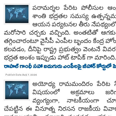
పరామర్శల పేరిట పోలీసుల ఆంక్
శాంతి భద్రతల సమస్య ఉత్పన్నమ
ఆయన పర్యటనల తీరు నేపథ్యంలో
మరోసారి చర్చకు వచ్చింది. అంతటితో ఆగకుం
తగ్గించారంటూ వైసీపీ ఎంపీల బృందం కేంద్ర హో
కలవడం, దీనిపై రాష్ట్ర ప్రభుత్వం వెంటనే వ
భద్రత అంశం ఇప్పుడు హాట్ టాపిక్ గా మారింది
రాహల్ గాంధీ సహా ఐదుగురు ఎంపీలపై బీహార్ కోర్టులో ప
Publish Date:Aug 7, 2026
అయోధ్య రామమందిరం పేరిట సే
విషయంలో అక్రమాలు జరిగ
వ్యంగ్యంగా, నాటకీయంగా చూ
చేపట్టిన ఈ వినూత్న నిరసన రాజకీయ వివాదాన