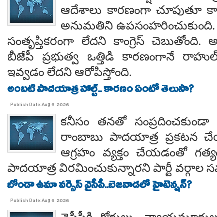
ఆదేశాలు కారణంగా చూపుతూ కాయస
అనుమతిని ఉపసంహరించుకుంది
సంతృప్తికరంగా లేదని కాంగ్రెస్ చెబుతోంది.
బీజేపీ ప్రభుత్వ ఒత్తిడి కారణంగానే రా
ఇవ్వడం లేదని ఆరోపిస్తోంది.
అంబటి పాదయాత్ర హాల్ట్.. కారణం ఏంటో తెలుసా?
Publish Date:Aug 6, 2026
కనీసం తనతో సంప్రదించకుండా 
రాంబాబు పాదయాత్ర ప్రకటన చే
ఆగ్రహం వ్యక్తం చేయడంతో గత్
పాదయాత్ర విరమించుకున్నారని పార్టీ వర్గాల
బోండా ఉమా వర్సెస్ వైసీపీ..బెజవాడలో హైటెన్షన్?
Publish Date:Aug 6, 2026