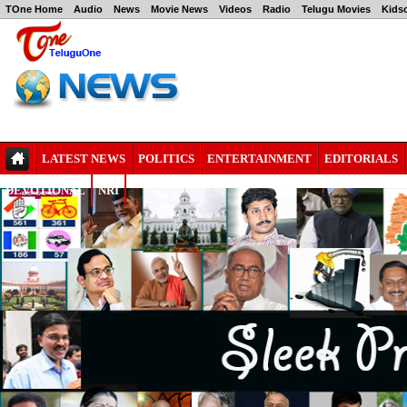
TOne Home
Audio
News
Movie News
Videos
Radio
Telugu Movies
Kids
LATEST NEWS
POLITICS
ENTERTAINMENT
EDITORIALS
DEVOTIONAL
NRI