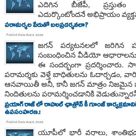
ఎదిగిన బీజేపీ, ప్రస్తుతం 
ఎదుర్కొంటోందనే అభిప్రాయం వ్యక్
పరామర్శల పేరుతో బలప్రదర్శనలా?
Publish Date:Aug 6, 2026
జగన్ పర్యటనలలో జరిగిన
సంబంధించిన వీడియో ఆధారాలన
ఈ సందర్భంగా ప్రదర్శించారు. 
పరామర్శకు వెళ్తే బాధితులను ఓదార్చడం, వా
ఆనవాయితీ అనీ, కానీ జగన్ మాత్రం నిజమైన 
నిందితులను పరామర్శించడానికి వెడుతున్నారన
ప్రయాగ్ రాజ్ లో రాహుల్ ఛాత్రోన్ కీ గూంజ్ కార్యక్రమాన
ఉపసంహరణ.!
Publish Date:Aug 6, 2026
యూపీలో భారీ వర్షాలు, శాంతిభద్రత