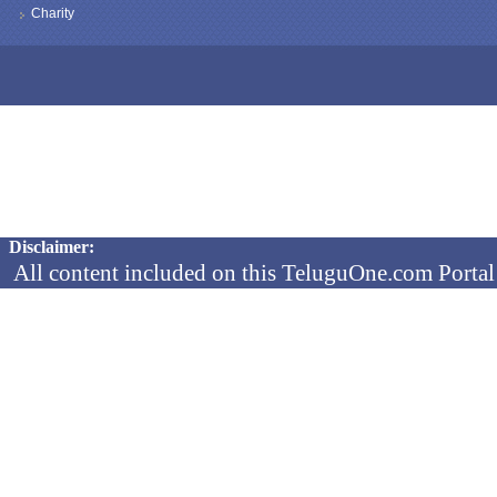
Charity
Copyright © 2026 TeluguOne NEWS - All Rights Reserved
Disclaimer:
All content included on this TeluguOne.com Portal 
audio clips, is the property of ObjectOne Informati
by copyright laws. The collection, arrangement and 
channels is the exclusive property of ObjectOne In
protected copyright laws.
You may not copy, reproduce, distribute, p
transmit, or in any other way exploit any
ObjectOne Information Systems Ltd or our