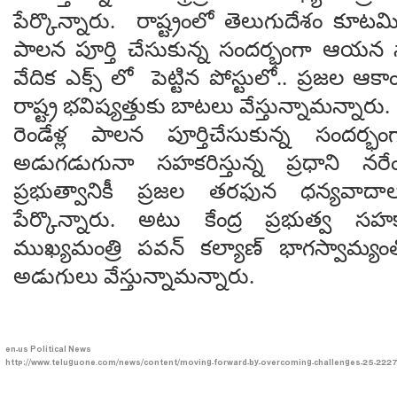
పేర్కొన్నారు. రాష్ట్రంలో తెలుగుదేశం కూటమి 
పాలన పూర్తి చేసుకున్న సందర్భంగా ఆయన
వేదిక ఎక్స్ లో పెట్టిన పోస్టులో.. ప్రజల ఆకా
రాష్ట్ర భవిష్యత్తుకు బాటలు వేస్తున్నామన్నారు.
రెండేళ్ల పాలన పూర్తిచేసుకున్న సందర్భంగా 
అడుగడుగునా సహకరిస్తున్న ప్రధాని నరేంద
ప్రభుత్వానికీ ప్రజల తరఫున ధన్యవాదాల
పేర్కొన్నారు. అటు కేంద్ర ప్రభుత్వ
ముఖ్యమంత్రి పవన్ కల్యాణ్ భాగస్వామ్యంతో 
అడుగులు వేస్తున్నామన్నారు.
en-us
Political News
http://www.teluguone.com/news/content/moving-forward-by-overcoming-challenges-25-2227