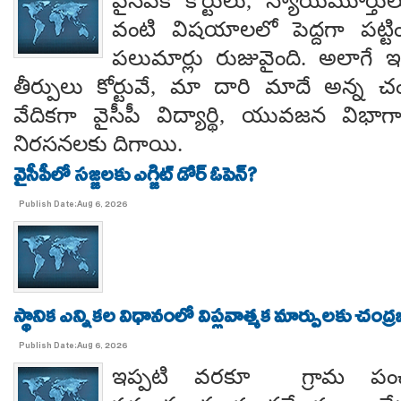
వైసీపీకి కోర్టులు, న్యాయమూర్త
వంటి విషయాలలో పెద్దగా పట్ట
పలుమార్లు రుజువైంది. అలాగే ఇప
తీర్పులు కోర్టువే, మా దారి మాదే అన్
వేదికగా వైసీపీ విద్యార్థి, యువజన విభాగాలు
నిరసనలకు దిగాయి.
వైసీపీలో సజ్జలకు ఎగ్జిట్ డోర్ ఓపెన్?
Publish Date:Aug 6, 2026
స్థానిక ఎన్నికల విధానంలో విప్లవాత్మక మార్పులకు చంద్
Publish Date:Aug 6, 2026
ఇప్పటి వరకూ గ్రామ పంచ