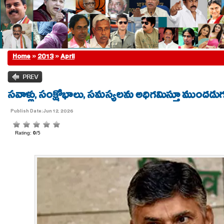
Home
»
2013
»
April
సవాళ్లు, సంక్షోభాలు, సమస్యలను అధిగమిస్తూ ముందడుగ
Publish Date:Jun 12, 2026