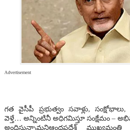
Advertisement
గత వైసీపీ ప్రభుత్వం సవాళ్లు, సంక్షోభాల
వెళ్తే… అన్నింటినీ అధిగమిస్తూ సంక్షేమం – అభ
అందిస్తున్నామనిఆంధ్రప్రదేశ్ ముఖ్యమంత్