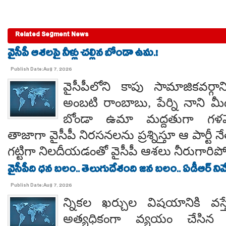
Related Segment News
వైసీపీ ఆశలపై నీళ్లు చల్లిన బోండా ఉమ.!
Publish Date:Aug 7, 2026
వైసీపీలోని కాపు సామాజికవర్గా
అంబటి రాంబాబు, పేర్ని నాని మ
బోండా ఉమా మద్దతుగా గళమెత
తాజాగా వైసీపీ నిరసనలను ప్రశ్నిస్తూ ఆ పార్ట
గట్టిగా నిలదీయడంతో వైసీపీ ఆశలు నీరుగార
వైసీపీది ధన బలం.. తెలుగుదేశంది జన బలం.. ఏడీఆర్ నివేది
Publish Date:Aug 7, 2026
న్నికల ఖర్చుల విషయానికి వస్త
అత్యధికంగా వ్యయం చేసిన ప్