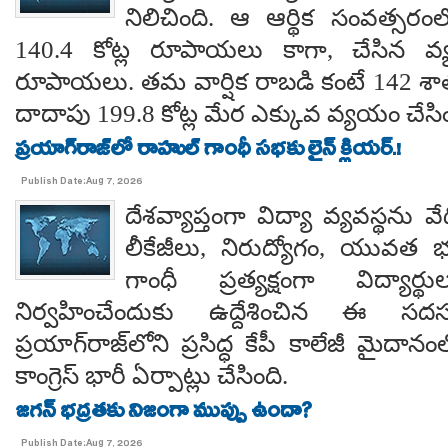
నిలిచింది. ఆ ఆర్థిక సంవత్సర
140.4 కోట్ల రూపాయలు కాగా, చేసిన వ్
రూపాయలు. తమ వార్షిక రాబడి కంటే 142 శ
దాదాపు 199.8 కోట్ల మేర ఎక్కువ వ్యయం చేసిం
ప్రయాగ్‌రాజ్‌లో రాహుల్ గాంధీ సభకు లైన్ క్లియర్.!
Publish Date:Aug 7, 2026
దేశవ్యాప్తంగా విద్యా వ్యవస్థను వేధి
లీకేజీలు, నిరుద్యోగం, యువత భవ
గాంధీ ప్రత్యక్షంగా విద్యార
నిర్వహించేందుకు ఉద్దేశించిన ఈ స
ప్రయాగ్‌రాజ్‌లోని ప్రసిద్ధ కేపీ కాలేజీ మైదాన
కాంగ్రెస్ భారీ ఏర్పాట్లు చేసింది.
జగన్ భద్రతకు నిజంగా ముప్పు ఉందా?
Publish Date:Aug 7, 2026