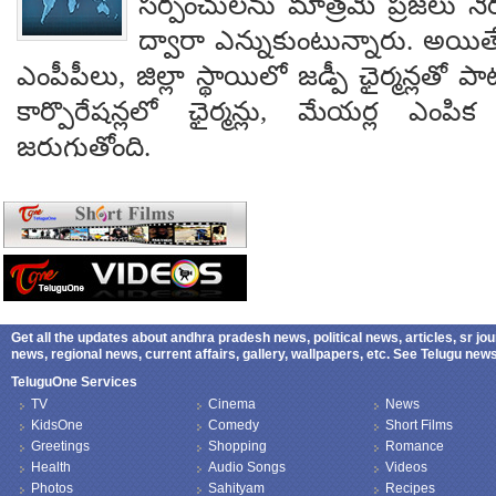
సర్పంచులను మాత్రమే ప్రజలు నేరుగ
ద్వారా ఎన్నుకుంటున్నారు. అయి
ఎంపీపీలు, జిల్లా స్థాయిలో జడ్పీ ఛైర్మన్లతో ప
కార్పొరేషన్లలో ఛైర్మన్లు, మేయర్ల ఎంపిక 
జరుగుతోంది.
Get all the updates about andhra pradesh news, political news, articles, sr jo
news, regional news, current affairs, gallery, wallpapers, etc. See Telugu ne
TeluguOne Services
TV
Cinema
News
KidsOne
Comedy
Short Films
Greetings
Shopping
Romance
Health
Audio Songs
Videos
Photos
Sahityam
Recipes