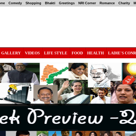
one
Comedy
Shopping
Bhakti
Greetings
NRI Corner
Romance
Charity
M
GALLERY
VIDEOS
LIFE STYLE
FOOD
HEALTH
LADIE'S CON