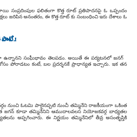
థాయి సంప్రదింపుల ఫలితంగా కొత్త రూట్ ప్రతిపాదనపై ఓ ఒప్పందం
 సమీక్షలు జరిపిన అనంతరం, ఈ కొత్త రూట్ కు సంబంధించి ఇరు దేశాలు ఓ
 పాటే.!
 అండగా ఉన్నానని సంఘీభావం తెలపడం. అయితే ఈ పర్యటనలో జనగ్
ోసం పోరాడటం కంటే, బల ప్రదర్శనకే ప్రాధాన్యత ఇచ్చారు. ఇక తన
గం నుంచి ఓటమి పాలైనప్పటి నుంచీ తమ్మినేని రాజకీయంగా ఒకింత
అధినేత జగన్ కూడా తమ్మినేనిని ఆముదాలవలస నియోజకవర్గ బాధ్యతల
ాధ్యతలను అప్పగించారు. ఈ నిర్ణయం తమ్మినేనిలో తీవ్ర అసంతృప్తికి