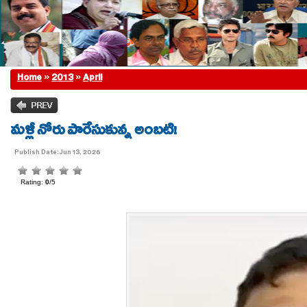
Home
»
2013
»
April
మళ్లీ నోరు పారేసుకున్న అంబటి!
Publish Date:Jun 13, 2026