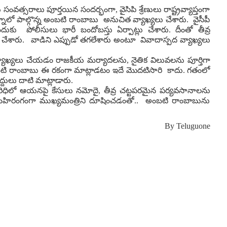
 సంవత్సరాలు పూర్తయిన సందర్భంగా, వైసిపి శ్రేణులు రాష్ట్రవ్యాప్తంగా
నాలో పాల్గొన్న అంబటి రాంబాబు అనుచిత వ్యాఖ్యలు చేశారు. వైసీపీ
 పోలీసులు భారీ బందోబస్తు ఏర్పాట్లు చేశారు. దీంతో తీవ్ర
చేశారు. వాడిని ఎప్పుడో తగలేశారు అంటూ వివాదాస్పద వ్యాఖ్యలు
ి వ్యాఖ్యలు చేయడం రాజకీయ మర్యాదలను, నైతిక విలువలను పూర్తిగా
టి రాంబాబు ఈ రకంగా మాట్లాడటం ఇదే మొదటిసారి కాదు. గతంలో
దులు దాటి మాట్లాడారు.
 పరిధిలో ఆయనపై కేసులు నమోదై, తీవ్ర చట్టపరమైన పర్యవసానాలను
థాలో బహిరంగంగా ముఖ్యమంత్రిని దూషించడంతో.. అంబటి రాంబాబును
By
Teluguone