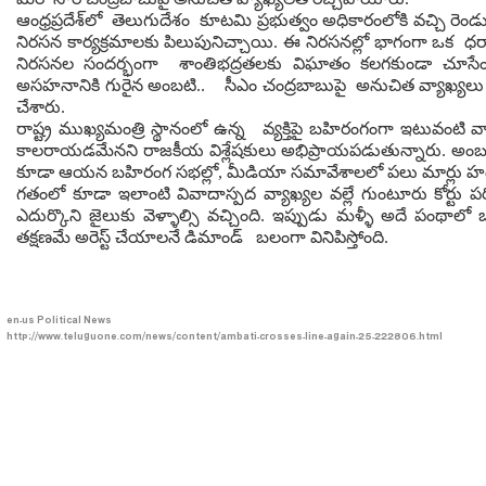
ఆంధ్రప్రదేశ్‌లో తెలుగుదేశం కూటమి ప్రభుత్వం అధికారంలోకి వచ్చి రెండు
నిరసన కార్యక్రమాలకు పిలుపునిచ్చాయి. ఈ నిరసనల్లో భాగంగా ఒక ధర్
నిరసనల సందర్భంగా శాంతిభద్రతలకు విఘాతం కలగకుండా చూసేందుకు
అసహనానికి గురైన అంబటి.. సీఎం చంద్రబాబుపై అనుచిత వ్యాఖ్యలు 
చేశారు.
రాష్ట్ర ముఖ్యమంత్రి స్థానంలో ఉన్న వ్యక్తిపై బహిరంగంగా ఇటువంట
కాలరాయడమేనని రాజకీయ విశ్లేషకులు అభిప్రాయపడుతున్నారు. అంబ
కూడా ఆయన బహిరంగ సభల్లో, మీడియా సమావేశాలలో పలు మార్లు హద్
గతంలో కూడా ఇలాంటి వివాదాస్పద వ్యాఖ్యల వల్లే గుంటూరు కోర్టు
ఎదుర్కొని జైలుకు వెళ్ళాల్సి వచ్చింది. ఇప్పుడు మళ్ళీ అదే పం
తక్షణమే అరెస్ట్ చేయాలనే డిమాండ్ బలంగా వినిపిస్తోంది.
en-us
Political News
http://www.teluguone.com/news/content/ambati-crosses-line-again-25-222806.html