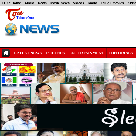
TOne Home
Audio
News
Movie News
Videos
Radio
Telugu Movies
Kids
LATEST NEWS
POLITICS
ENTERTAINMENT
EDITORIALS