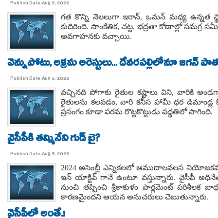
Publish Date:Aug 5, 2026
గత కొన్ని నెలలుగా ఇరాన్, ఒమన్ మధ్య ఉన్నత స్
కుదిరింది. సాంకేతిక, చట్ట, భద్రతా కోణాల్లో సమగ్ర
అవగాహనకు వచ్చాయి.
వెన్నుపోటు, అక్రమ అరెస్టులు... దేవరపల్లిలోనూ జగన్ పాత
Publish Date:Aug 5, 2026
వచ్చినది పోగాకు రైతుల కష్టాలు విని, వారికి
రైతులను కలవడం, వారి కనీస హామీ ధర డిమాండ్ల క
ప్రసంగం కూడా పరమ రొట్టకొట్టుడు పద్ధతిలో సాగింది.
వైసీపీకి తమ్మినేని గుడ్ బై?
Publish Date:Aug 5, 2026
2024 అసెంబ్లీ ఎన్నికలలో ఆముదాలవలస నియోజకవర్
ఇన్ యాక్టివ్ గానే ఉంటూ వస్తున్నారు. వైసీపీ 
నుంచి తప్పించి శ్రీకాకుళం పార్లమెంట్ పరిశీలక బ
కారణమైందని ఆయన అనుచరులు చెబుతున్నారు.
వైసీపీలో అంతే.!