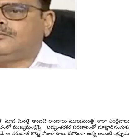
నేత, మాజీ మంత్రి అంబటి రాంబాబు ముఖ్యమంత్రి నారా చంద్రబాబు
 గతంలో ముఖ్యమంత్రిపై అభ్యంతరకర పదజాలంతో మాట్లాడినందుకు
ిందే. ఆ తరువాత కొన్ని రోజుల పాటు మౌనంగా ఉన్న అంబటి ఇప్పుడు