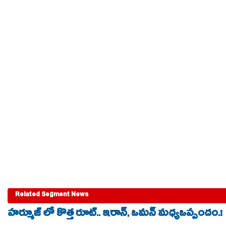
Related Segment News
హర్మూజ్ లో కొత్త రూట్.. ఇరాన్, ఒమన్ మధ్యఒప్పందం.!