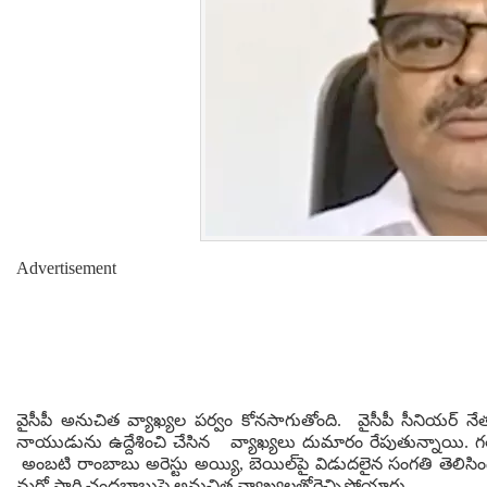
Advertisement
వైసీపీ అనుచిత వ్యాఖ్యల పర్వం కోనసాగుతోంది. వైసీపీ సీనియర్ 
నాయుడును ఉద్దేశించి చేసిన వ్యాఖ్యలు దుమారం రేపుతున్నాయి.
అంబటి రాంబాబు అరెస్టు అయ్యి, బెయిల్‌పై విడుదలైన సంగతి తెలిస
మరో సారి చంద్రబాబుపై అనుచిత వ్యాఖ్యలతోరెచ్చిపోయారు.