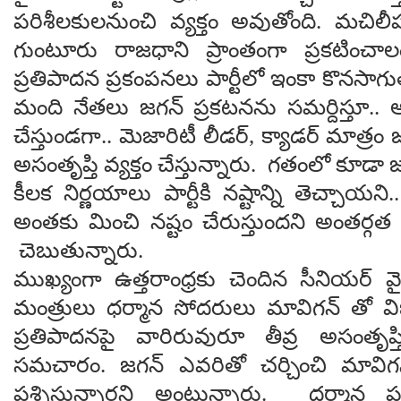
పరిశీలకులనుంచి వ్యక్తం అవుతోంది. మచిల
గుంటూరు రాజధాని ప్రాంతంగా ప్రకటించా
ప్రతిపాదన ప్రకంపనలు పార్టీలో ఇంకా కొనసాగుత
మంది నేతలు జగన్ ప్రకటనను సమర్దిస్తూ..
చేస్తుండగా.. మెజారిటీ లీడర్, క్యాడర్ మాత్రం 
అసంతృప్తి వ్యక్తం చేస్తున్నారు. గతంలో కూడా జ
కీలక నిర్ణయాలు పార్టీకి నష్టాన్ని తెచ్చాయన
అంతకు మించి నష్టం చేరుస్తుందని అంతర్గత 
చెబుతున్నారు.
ముఖ్యంగా ఉత్తరాంధ్రకు చెందిన సీనియర్ వ
మంత్రులు ధర్మాన సోదరులు మావిగన్ తో విభే
ప్రతిపాదనపై వారిరువురూ తీవ్ర అసంతృప్తి 
సమచారం. జగన్ ఎవరితో చర్చించి మావిగన
ప్రశ్నిస్తున్నారని అంటున్నారు. ధర్మాన