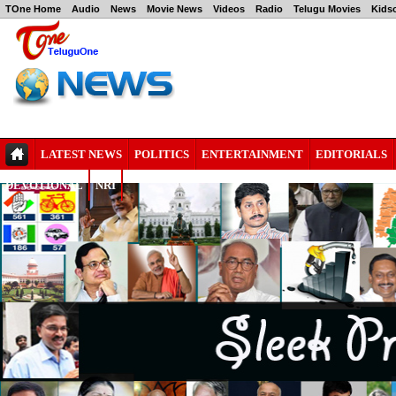
TOne Home
Audio
News
Movie News
Videos
Radio
Telugu Movies
Kids
LATEST NEWS
POLITICS
ENTERTAINMENT
EDITORIALS
DEVOTIONAL
NRI