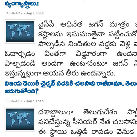
వ్యంగ్యాస్త్రాలు.!
Publish Date:Aug 8, 2026
వైసీపీ అధినేత జగన్ మాత్రం 
కష్టాలను ఇసుమంతైనా పట్టించుక
పాల్పడిన నిందితుల వద్దకు వెళ్లి వ
ఓదార్చడం వింతగా విడ్డూరంగా ఉందన్
పాల్పడండి అండగా ఉంటానంటూ జగన్ ని
ఇస్తున్నట్లుగా ఆయన తీరు ఉందన్నారు.
విజయ డెయిరీ చైర్మన్ పదవికి చలసాని రాజీనామా.. తె
జరుగుతోంది?
Publish Date:Aug 8, 2026
దశాబ్దాలుగా తెలుగుదేశం పార్
పనిచేస్తున్న సీనియర్ నేత చలసానిక
ఈ స్థాయి ఒత్తిడి రావడం వెనుక కృష