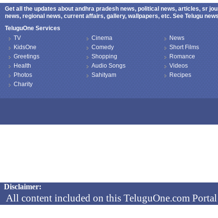
Get all the updates about andhra pradesh news, political news, articles, sr jo
news, regional news, current affairs, gallery, wallpapers, etc. See Telugu ne
TeluguOne Services
TV
Cinema
News
KidsOne
Comedy
Short Films
Greetings
Shopping
Romance
Health
Audio Songs
Videos
Photos
Sahityam
Recipes
Charity
Copyright © 2026 TeluguOne NEWS - All Rights Reserved
Disclaimer:
All content included on this TeluguOne.com Portal 
audio clips, is the property of ObjectOne Informati