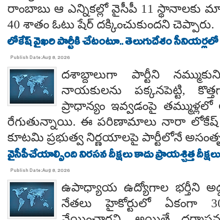
రాంబాబు ఆ ఎన్నికల్లో వైసీపీ 11 స్థానాలకు 
40 శాతం ఓటు షేర్ దక్కించుకుందని చెప్పారు.
లోకేష్ వైఖరి పార్టీకి చేటంటూ.. తెలుగుదేశం సీనియర్లలో
Publish Date:Aug 8, 2026
దశాబ్దాలుగా పార్టీని నమ్ముక
నాయకులను పక్కనపెట్టి, కొత్త
ప్రాధాన్యం ఇవ్వడంపై తమ్ముళ్లలో
రేగుతున్నాయి. ఈ పరిణామాలు నారా లోకేష్
కూటమి ప్రభుత్వ నిర్ణయాలపై పార్టీలోనే అసంతృప్
వైసీపీచేయాల్సింది నిరసన దీక్షలు కాదు ప్రాయశ్చిత్త దీక్షలు.. కో
Publish Date:Aug 8, 2026
ఉపాధ్యాయ ఉద్యోగాల భర్తీని అడ్
నేతలు హైకోర్టులో ఏకంగా 30
వేయించారని, అయితే ధర్మాసనం