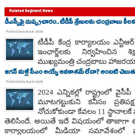
Related Segment News
డీఎస్సీపై దుష్ప్రచారం.. టీడీపీ శ్రేణులకు చంద్రబాబు కీ
Publish Date:Aug 8, 2026
టీడీపీ కేంద్ర కార్యాలయం ఎన్టీ
ఇంఛార్జ్‌లకు నిర్వహించిన శ
ముఖ్యమంత్రి చంద్రబాబు హాజరయ్
జగన్ మళ్లీ సీఎం అయ్యే అవకాశమే లేదా? అంబటి చెబుతు
Publish Date:Aug 8, 2026
2024 ఎన్నికల్లో రాష్ట్రంలో వైస
మూటగట్టుకుని కనీసం ప్రతిప
నోచుకోకుండా కేవలం 11 స్థానాలక
తెలిసిందే. అయితే ఇదే విషయంలో తాజాగా తాడేప
కార్యాలయంలో మీడియా సమావేశంలో మ