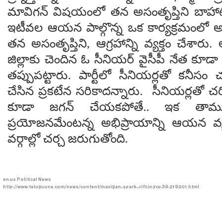
మావిగన్ విషయంలో తన అసంతృప్తిని బాహాటంగ
ఇటీవల ఆయన పాల్గొన్న ఒక కార్యక్రమంలో అ
తన అసంతృప్తిని, ఆగ్రహాన్ని వ్యక్తం చేశా
జిల్లాకు చెందిన ఓ సీనియర్ వైసీపీ నేత కూడ
తప్పుపట్టారు. పార్టీలో సీనియర్లతో కనీసం
చేసిన ప్రకటేన సరికాదన్నారు. సీనియర్లతో 
కూడా జగన్ చేయకపోతే.. ఇక తాము 
ప్రయోజనమేంటన్న అభిప్రాయాన్ని ఆయన వ్యక్త
వర్గాల్లో చర్చ జరుగుతోంది.
en-us
Political News
http://www.teluguone.com/news/content/mavigan--spark---rift-in-ycp-39-219201.html