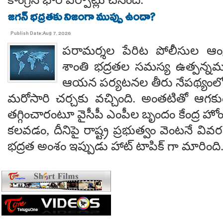
జగన్ భద్రతకు నిజంగా ముప్పు ఉందా?
Publish Date:Aug 7, 2026
పరామర్శల పేరిట పోలీసుల ఆంక్
శాంతి భద్రతల సమస్య ఉత్పన్నమ
ఆయన పర్యటనల తీరు నేపథ్యంలో
మరోసారి చర్చకు వచ్చింది. అంతటితో ఆగకుం
తగ్గించారంటూ వైసీపీ ఎంపీల బృందం కేంద్ర హో
కలవడం, దీనిపై రాష్ట్ర ప్రభుత్వం వెంటనే వ
భద్రత అంశం ఇప్పుడు హాట్ టాపిక్ గా మారింది