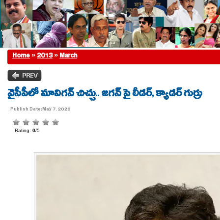
Home
»
2013
»
March
వైసీపీలో మావిగన్ చిచ్చు.. జగన్ పై లీడర్, క్యాడర్ గుర్రు
Publish Date:May 7, 2026