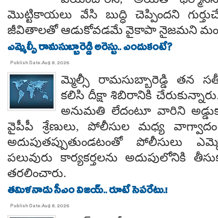
మొట్టికాయలు వేసి బుద్ధి చెప్పిందని గుర్తుచ
జీవితాలతో ఆడుకోవడమే వైకాపా నైజమని మండ
ఎమ్మెల్సీ రామసుబ్బారెడ్డి అరెస్టు.. ఎందుకంటే?
Publish Date:Aug 8, 2026
మ్మెల్సీ రామసుబ్బారెడ్డి తన 
కలిసి దీక్షా శిబిరానికి చేరుకున్న
అనుమతి లేదంటూ వారిని అడ్డు
వైపీపీ శ్రేణులు, పోలీసుల మధ్య వాగ్వాదం జ
అదుపుతప్పుతుండటంతో పోలీసులు ఎమ్మ
పలువురు కార్యకర్తలను అదుపులోనికి తీసు
తరలించారు.
తమిళనాడు సీఎం విజయ్.. రూటే సెపరేటు.!
Publish Date:Aug 8, 2026