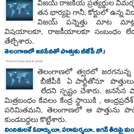
విజయ్ రాజకీయ ప్రత్యర్థుల విమర్
తన భార్యపై గానీ, కోర్టులో ఉన్న విడ
విజయ్ పన్నెత్తు మాట మాట్లా
విషయాలకూ, రాజకీయాలకూ సంబంధం లేదన
తేల్చేశారు.
తెలంగాణలో జనసేనతో పొత్తుకు బీజేపీ నో.!
Publish Date:Aug 8, 2026
తెలంగాణలో త్వరలో జరగనున్న స
బీజేపీకి ఏ పార్టీతోనూ పొత్తుల
లేదని స్పష్టం చేశారు. జనసేన ప
మిత్రబంధం కేవలం కేంద్ర స్థాయికి , ఆంధ్రప్రదేశ్
పరిమితమని, తెలంగాణలో ఆ పొత్తును పొడిగిం
కుండబద్దలు కొట్టేశారు.
నిందితులకే ఓదార్పులూ, పరామర్శలూ.. జగన్ తీరుపై మం