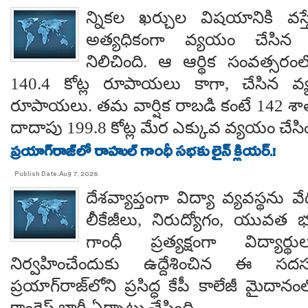
న్నికల ఖర్చుల విషయానికి వస్త
అత్యధికంగా వ్యయం చేసిన ప్
నిలిచింది. ఆ ఆర్థిక సంవత్సర
140.4 కోట్ల రూపాయలు కాగా, చేసిన వ్
రూపాయలు. తమ వార్షిక రాబడి కంటే 142 శ
దాదాపు 199.8 కోట్ల మేర ఎక్కువ వ్యయం చేసిం
ప్రయాగ్‌రాజ్‌లో రాహుల్ గాంధీ సభకు లైన్ క్లియర్.!
Publish Date:Aug 7, 2026
దేశవ్యాప్తంగా విద్యా వ్యవస్థను వేధి
లీకేజీలు, నిరుద్యోగం, యువత భవ
గాంధీ ప్రత్యక్షంగా విద్యార
నిర్వహించేందుకు ఉద్దేశించిన ఈ స
ప్రయాగ్‌రాజ్‌లోని ప్రసిద్ధ కేపీ కాలేజీ మైదాన
కాంగ్రెస్ భారీ ఏర్పాట్లు చేసింది.