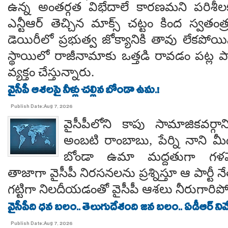
ఉన్న అంతర్గత విభేదాలే కారణమని పరిశీల
ఎన్టీఆర్ తెచ్చిన మాక్స్ చట్టం కింద స్వతంత
డెయిరీలో ప్రభుత్వ జోక్యానికి తావు లేకపో
స్థాయిలో రాజీనామాకు ఒత్తడి రావడం పట్ల ప
వ్యక్తం చేస్తున్నారు.
వైసీపీ ఆశలపై నీళ్లు చల్లిన బోండా ఉమ.!
Publish Date:Aug 7, 2026
వైసీపీలోని కాపు సామాజికవర్గా
అంబటి రాంబాబు, పేర్ని నాని మ
బోండా ఉమా మద్దతుగా గళమెత
తాజాగా వైసీపీ నిరసనలను ప్రశ్నిస్తూ ఆ పార్ట
గట్టిగా నిలదీయడంతో వైసీపీ ఆశలు నీరుగార
వైసీపీది ధన బలం.. తెలుగుదేశంది జన బలం.. ఏడీఆర్ నివేది
Publish Date:Aug 7, 2026