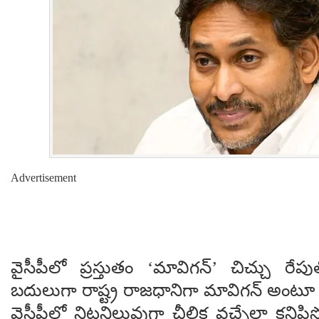
Advertisement
వైసీపీలో ప్రస్తుతం ‘మావిగన్’ చిచ్చు రేప
బదులుగా రాష్ట్ర రాజధానిగా మావిగన్ అంటూ 
వైసీపీలో నిట్టనిలువుగా చీలిక వచ్చేలా కనిపి