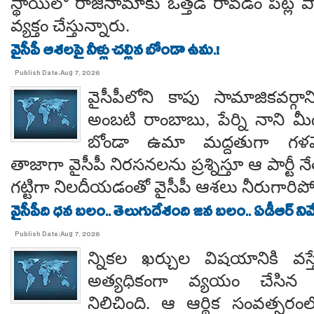
స్థాయిలో రాజీనామాకు ఒత్తడి రావడం పట్ల ప
వ్యక్తం చేస్తున్నారు.
వైసీపీ ఆశలపై నీళ్లు చల్లిన బోండా ఉమ.!
Publish Date:Aug 7, 2026
వైసీపీలోని కాపు సామాజికవర్గా
అంబటి రాంబాబు, పేర్ని నాని మ
బోండా ఉమా మద్దతుగా గళమెత
తాజాగా వైసీపీ నిరసనలను ప్రశ్నిస్తూ ఆ పార్ట
గట్టిగా నిలదీయడంతో వైసీపీ ఆశలు నీరుగార
వైసీపీది ధన బలం.. తెలుగుదేశంది జన బలం.. ఏడీఆర్ నివేది
Publish Date:Aug 7, 2026
న్నికల ఖర్చుల విషయానికి వస్త
అత్యధికంగా వ్యయం చేసిన ప్
నిలిచింది. ఆ ఆర్థిక సంవత్సర