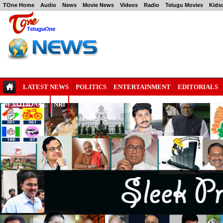
TOne Home
Audio
News
Movie News
Videos
Radio
Telugu Movies
Kids
LATEST NEWS
POLITICS
ENTERTAINMENT
EDITORIALS
DEVOTIONAL
NRI