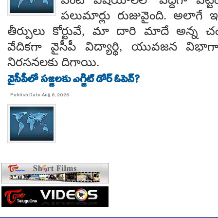
పలుమార్లు రుజువైంది. అలాగే ఇప
తీర్పులు కోర్టువే, మా దారి మాదే అన్
వేదికగా వైసీపీ విద్యార్థి, యువజన విభాగాలు
నిరసనలకు దిగాయి.
వైసీపీలో సజ్జలకు ఎగ్జిట్ డోర్ ఓపెన్?
Publish Date:Aug 6, 2026