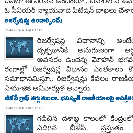
చేసేలా ఈ నిరసన ఉందంటూ.. బీహార్‌లోని జమూ
ఓ సీనియర్ న్యాయవాది పిటిషన్ దాఖలు చేశార
రిజర్వేషన్లు ఉండాల్సిందే.!
Publish Date:Aug 7, 2026
రిజర్వేషన్ల విధానాన్ని అం
దృక్పథానికి అనుగుణంగా అర్థ
అవసరం ఉందన్న మోహన్ భగవత్..
రంగాల్లో రిజర్వేషన్ల విధానం ఎంతకాలం కొ
సమాధానమిస్తూ.. రిజర్వేషన్లు కేవలం రాజకీ
సామాజిక అనివార్యత అన్నారు.
బీజేపీ గ్రాఫ్ తగ్గుతుందా.. భవిష్యత్ రాజకీయాలపై ఆసక్తికర 
Publish Date:Aug 6, 2026
గడిచిన దశాబ్ద కాలంలో కేంద్రంలో 
ఎదిగిన బీజేపీ, ప్రస్తుతం 