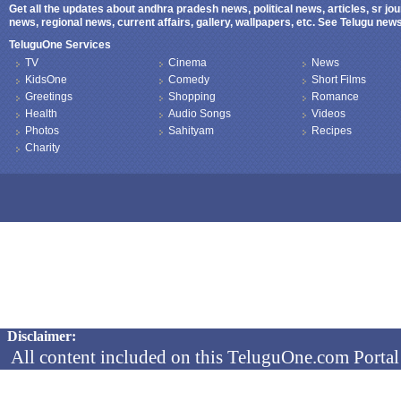
Get all the updates about andhra pradesh news, political news, articles, sr jo
news, regional news, current affairs, gallery, wallpapers, etc. See Telugu ne
TeluguOne Services
TV
Cinema
News
KidsOne
Comedy
Short Films
Greetings
Shopping
Romance
Health
Audio Songs
Videos
Photos
Sahityam
Recipes
Charity
Copyright © 2026 TeluguOne NEWS - All Rights Reserved
Disclaimer:
All content included on this TeluguOne.com Portal 
audio clips, is the property of ObjectOne Informati