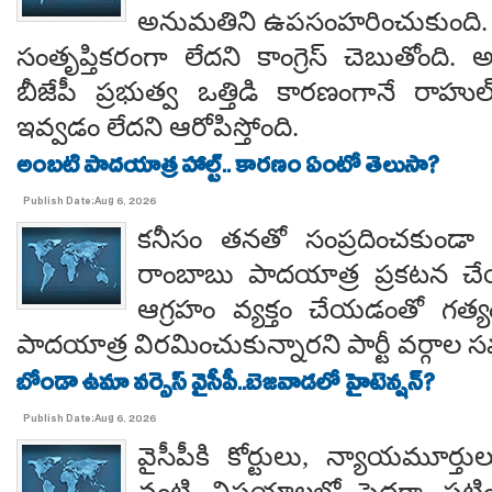
అనుమతిని ఉపసంహరించుకుంది
సంతృప్తికరంగా లేదని కాంగ్రెస్ చెబుతోంది.
బీజేపీ ప్రభుత్వ ఒత్తిడి కారణంగానే రా
ఇవ్వడం లేదని ఆరోపిస్తోంది.
అంబటి పాదయాత్ర హాల్ట్.. కారణం ఏంటో తెలుసా?
Publish Date:Aug 6, 2026
కనీసం తనతో సంప్రదించకుండా 
రాంబాబు పాదయాత్ర ప్రకటన చే
ఆగ్రహం వ్యక్తం చేయడంతో గత్
పాదయాత్ర విరమించుకున్నారని పార్టీ వర్గాల
బోండా ఉమా వర్సెస్ వైసీపీ..బెజవాడలో హైటెన్షన్?
Publish Date:Aug 6, 2026
వైసీపీకి కోర్టులు, న్యాయమూర్త
వంటి విషయాలలో పెద్దగా పట్ట