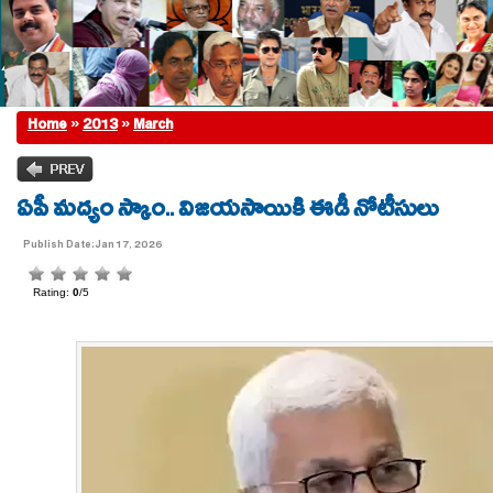
Home
»
2013
»
March
ఏపీ మద్యం స్కాం.. విజయసాయికి ఈడీ నోటీసులు
Publish Date:Jan 17, 2026