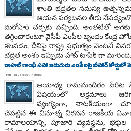
శాంతి భద్రతల సమస్య ఉత్పన్నమ
ఆయన పర్యటనల తీరు నేపథ్యంలో
మరోసారి చర్చకు వచ్చింది. అంతటితో ఆగకుం
తగ్గించారంటూ వైసీపీ ఎంపీల బృందం కేంద్ర హో
కలవడం, దీనిపై రాష్ట్ర ప్రభుత్వం వెంటనే వ
భద్రత అంశం ఇప్పుడు హాట్ టాపిక్ గా మారింది
రాహల్ గాంధీ సహా ఐదుగురు ఎంపీలపై బీహార్ కోర్టులో ప
Publish Date:Aug 7, 2026
అయోధ్య రామమందిరం పేరిట సే
విషయంలో అక్రమాలు జరిగ
వ్యంగ్యంగా, నాటకీయంగా చూ
చేపట్టిన ఈ వినూత్న నిరసన రాజకీయ వివాదాన
రామాలయాన్ని, పూజారి వ్యవస్థను, భక్తు