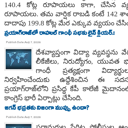
140.4 కోట్ల రూపాయలు కాగా, చేసిన వ్
రూపాయలు. తమ వార్షిక రాబడి కంటే 142 శ
దాదాపు 199.8 కోట్ల మేర ఎక్కువ వ్యయం చేసిం
ప్రయాగ్‌రాజ్‌లో రాహుల్ గాంధీ సభకు లైన్ క్లియర్.!
Publish Date:Aug 7, 2026
దేశవ్యాప్తంగా విద్యా వ్యవస్థను వేధి
లీకేజీలు, నిరుద్యోగం, యువత భవ
గాంధీ ప్రత్యక్షంగా విద్యార
నిర్వహించేందుకు ఉద్దేశించిన ఈ స
ప్రయాగ్‌రాజ్‌లోని ప్రసిద్ధ కేపీ కాలేజీ మైదాన
కాంగ్రెస్ భారీ ఏర్పాట్లు చేసింది.
జగన్ భద్రతకు నిజంగా ముప్పు ఉందా?
Publish Date:Aug 7, 2026
పరామర్శల పేరిట పోలీసుల ఆంక్