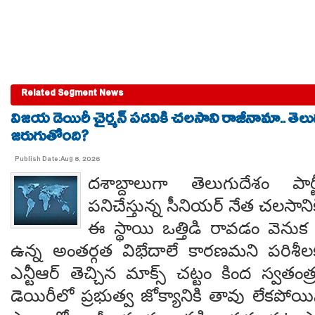
Related Segment News
విజయ డెయిరీ చైర్మన్ పదవికి చలసాని రాజీనామా.. తె
జరుగుతోంది?
Publish Date:Aug 8, 2026
దశాబ్దాలుగా తెలుగుదేశం పార్
పనిచేస్తున్న సీనియర్ నేత చలసానిక
ఈ స్థాయి ఒత్తిడి రావడం వెనుక కృష
ఉన్న అంతర్గత విభేదాలే కారణమని పరిశీల
ఎన్టీఆర్ తెచ్చిన మాక్స్ చట్టం కింద స్వతంత
డెయిరీలో ప్రభుత్వ జోక్యానికి తావు లేకపో