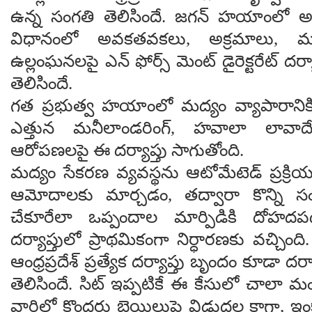
ఉన్న సంగతి తెలిసిందే. జగన్ హయాంలో అ
విధానంలో అవకతవకలు, అక్రమాలు, మనీ
ఉల్లంఘనలపై ఎన్ ఫోర్స్ మెంట్ డైరెక్టరేట్ దర్యా
తెలిసిందే.
గత ప్రభుత్వ హయాంలో మద్యం వ్యాపారానికి
ఎత్తున మనీలాండరింగ్, హవాలా లావాద
ఆరోపణలపై ఈ దర్యాప్తు సాగుతోంది.
మద్యం సేకరణ వ్యవస్థను ఆటోమేటెడ్ ప్రక్రి
ఆమోదాలకు మార్చడం, తద్వారా కొన్ని సం
చేకూరేలా ఒప్పందాల మార్పిడికి దోహ
దర్యాప్తులో ప్రాథమికంగా నిర్ధారణకు వచ్చి
ఆంధ్రప్రదేశ్ ప్రత్యేక దర్యాప్తు బృందం కూడా దర్య
తెలిసిందే. సిట్ ఇప్పటికే ఈ కేసులో చాలా మంద
వారిలో కొందరు బెయిలుపై విడుదల కాగా, ఇం