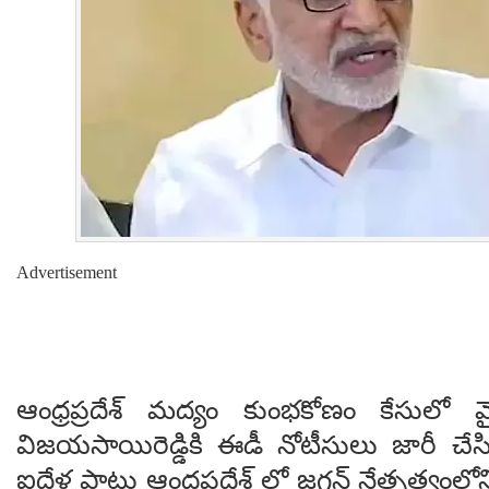
Advertisement
ఆంధ్రప్రదేశ్ మద్యం కుంభకోణం కేసులో 
విజయసాయిరెడ్డికి ఈడీ నోటీసులు జారీ చే
ఐదేళ్ల పాటు ఆంధ్రప్రదేశ్ లో జగన్ నేతృత్వంలో