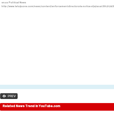
en-us
Political News
http://www.teluguone.com/news/content/enforcement-directorate-notice-vijayasai-39-2126