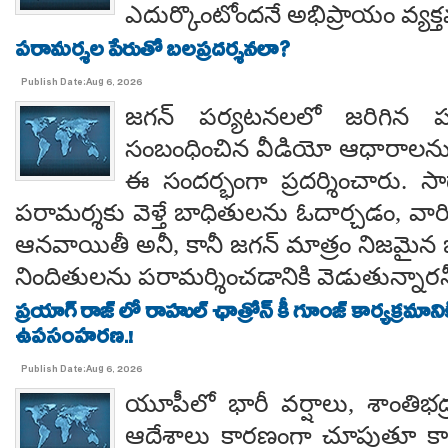
ఎదుర్కొంటోందనే అభిప్రాయం వ్యక్
పరామర్శల పేరుతో బలప్రదర్శనలా?
Publish Date:Aug 6, 2026
జగన్ పర్యటనలలో జరిగిన
సంబంధించిన వీడియో ఆధారాలన
ఈ సందర్భంగా ప్రదర్శించారు. 
పరామర్శకు వెళ్తే బాధితులను ఓదార్చడం, వా
ఆనవాయితీ అనీ, కానీ జగన్ మాత్రం నిజమైన 
నిందితులను పరామర్శించడానికి వెడుతున్నారన
ప్రయాగ్ రాజ్ లో రాహుల్ ఛాత్రోన్ కీ గూంజ్ కార్యక్రమాన
ఉపసంహరణ.!
Publish Date:Aug 6, 2026
యూపీలో భారీ వర్షాలు, శాంతిభద్రత
ఆదేశాలు కారణంగా చూపుతూ కాయస