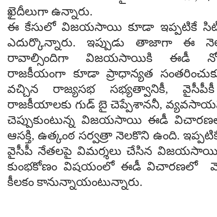
ఖైదీలుగా ఉన్నారు.
ఈ కేసులో విజయసాయి కూడా ఇప్పటికే సిట
ఎదుర్కొన్నారు. ఇప్పుడు తాజాగా ఈ 
రావాల్సిందిగా విజయసాయికి ఈడీ న
రాజకీయంగా కూడా ప్రాధాన్యత సంతరించుకుం
వచ్చిన రాజ్యసభ సభ్యత్వానికీ, వైసీపీ
రాజకీయాలకు గుడ్ బై చెప్పేశాననీ, వ్యవస
చెప్పుకుంటున్న విజయసాయి ఈడీ విచారణల
ఆసక్తి, ఉత్కంఠ సర్వత్రా నెలకొని ఉంది. ఇప్ప
వైసీపీ నేతలపై విమర్శలు చేసిన విజయసాయి ఆ
కుంభకోణం విషయంలో ఈడీ విచారణలో వెల
కీలకం కానున్నాయంటున్నారు.