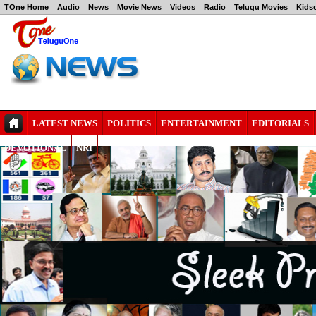
TOne Home
Audio
News
Movie News
Videos
Radio
Telugu Movies
Kids
LATEST NEWS
POLITICS
ENTERTAINMENT
EDITORIALS
DEVOTIONAL
NRI