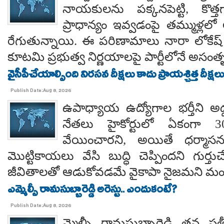
నాయకులను పక్కనపెట్టి, కొత్త
ప్రాధాన్యం ఇవ్వడంపై తమ్ముళ్లలో
రేగుతున్నాయి. ఈ పరిణామాలు నారా లోకేష్
కూటమి ప్రభుత్వ నిర్ణయాలపై పార్టీలోనే అసంతృప్
వైసీపీచేయాల్సింది నిరసన దీక్షలు కాదు ప్రాయశ్చిత్త దీక్షలు.. కో
Publish Date:Aug 8, 2026
ఉపాధ్యాయ ఉద్యోగాల భర్తీని అడ్
నేతలు హైకోర్టులో ఏకంగా 30
వేయించారని, అయితే ధర్మాసనం
మొట్టికాయలు వేసి బుద్ధి చెప్పిందని గుర్తుచ
జీవితాలతో ఆడుకోవడమే వైకాపా నైజమని మండ
ఎమ్మెల్సీ రామసుబ్బారెడ్డి అరెస్టు.. ఎందుకంటే?
Publish Date:Aug 8, 2026
మ్మెల్సీ రామసుబ్బారెడ్డి తన 