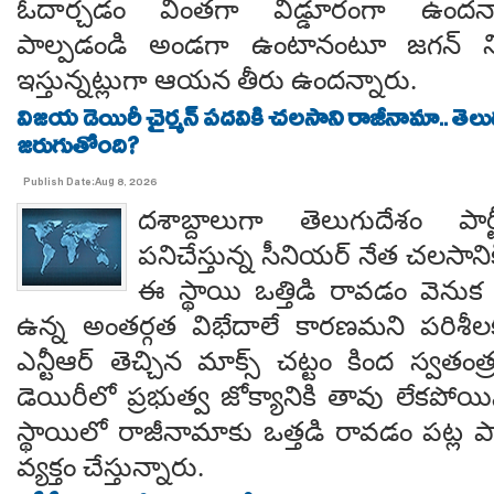
ఓదార్చడం వింతగా విడ్డూరంగా ఉందన్
పాల్పడండి అండగా ఉంటానంటూ జగన్ ని
ఇస్తున్నట్లుగా ఆయన తీరు ఉందన్నారు.
విజయ డెయిరీ చైర్మన్ పదవికి చలసాని రాజీనామా.. తె
జరుగుతోంది?
Publish Date:Aug 8, 2026
దశాబ్దాలుగా తెలుగుదేశం పార్
పనిచేస్తున్న సీనియర్ నేత చలసానిక
ఈ స్థాయి ఒత్తిడి రావడం వెనుక కృష
ఉన్న అంతర్గత విభేదాలే కారణమని పరిశీల
ఎన్టీఆర్ తెచ్చిన మాక్స్ చట్టం కింద స్వతంత
డెయిరీలో ప్రభుత్వ జోక్యానికి తావు లేకపో
స్థాయిలో రాజీనామాకు ఒత్తడి రావడం పట్ల ప
వ్యక్తం చేస్తున్నారు.