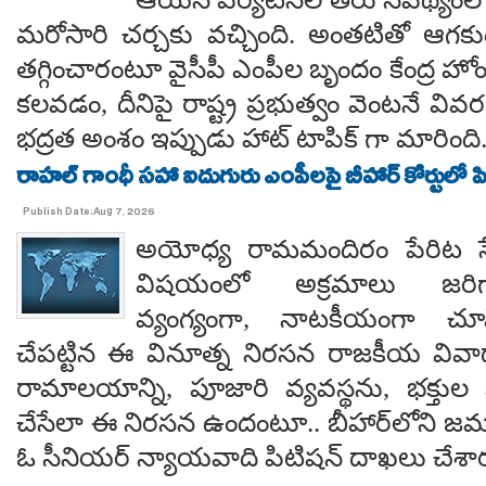
మరోసారి చర్చకు వచ్చింది. అంతటితో ఆగకుం
తగ్గించారంటూ వైసీపీ ఎంపీల బృందం కేంద్ర హో
కలవడం, దీనిపై రాష్ట్ర ప్రభుత్వం వెంటనే వ
భద్రత అంశం ఇప్పుడు హాట్ టాపిక్ గా మారింది
రాహల్ గాంధీ సహా ఐదుగురు ఎంపీలపై బీహార్ కోర్టులో ప
Publish Date:Aug 7, 2026
అయోధ్య రామమందిరం పేరిట సే
విషయంలో అక్రమాలు జరిగ
వ్యంగ్యంగా, నాటకీయంగా చూ
చేపట్టిన ఈ వినూత్న నిరసన రాజకీయ వివాదాన
రామాలయాన్ని, పూజారి వ్యవస్థను, భక్తు
చేసేలా ఈ నిరసన ఉందంటూ.. బీహార్‌లోని జమూ
ఓ సీనియర్ న్యాయవాది పిటిషన్ దాఖలు చేశార