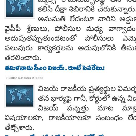
కలిసి దీక్షా శిబిరానికి చేరుకున్న
అనుమతి లేదంటూ వారిని అడ్డు
వైపీపీ శ్రేణులు, పోలీసుల మధ్య వాగ్వాదం జ
అదుపుతప్పుతుండటంతో పోలీసులు ఎమ్మ
పలువురు కార్యకర్తలను అదుపులోనికి తీసు
తరలించారు.
తమిళనాడు సీఎం విజయ్.. రూటే సెపరేటు.!
Publish Date:Aug 8, 2026
విజయ్ రాజకీయ ప్రత్యర్థుల విమర్
తన భార్యపై గానీ, కోర్టులో ఉన్న విడ
విజయ్ పన్నెత్తు మాట మాట్లా
విషయాలకూ, రాజకీయాలకూ సంబంధం లేదన
తేల్చేశారు.