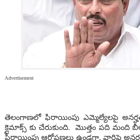
Advertisement
తెలంగాణలో ఫిరాయింపు ఎమ్మెల్యేలపై అనర్
క్లైమాక్స్ కు చేరుకుంది. మొత్తం పది మంది బీ
ఫిరాయింపు ఆరోపణలు ఉండగా, వారిపై అనర