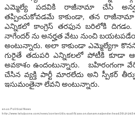
ఎమ్మెల్యే పదవికి రాజీనామా చేసి అన
తప్పించుకోవడమే కాకుండా, తన రాజీనామా
ఎన్నికలో కాంగ్రెస్ తరఫున బరిలోకి దిగడం
నాగేందర్ ను అనర్హత వేటు నుంచి బయటపడే
అంటున్నారు. అలా కాకుండా ఎమ్మెల్యేగా కొన
గురైతే తదుపరి ఎన్నికలలో పోటీకి కూడా
అవకాశం ఉందంటున్నారు. బహిరంగంగా వేరే పార
చేసిన వ్యక్తి పార్టీ మారలేదు అని స్పీకర్ తీ
ఇసుమంతైనా లేవని అంటున్నారు.
en-us
Political News
http://www.teluguone.com/news/content/dis-qualify-axe-on-danam-nagender-head-39-212634