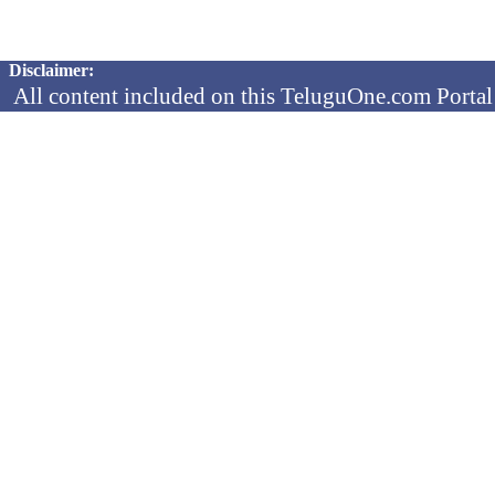
Copyright © 2026 TeluguOne NEWS - All Rights Reserved
Disclaimer:
All content included on this TeluguOne.com Portal 
audio clips, is the property of ObjectOne Informati
by copyright laws. The collection, arrangement and 
channels is the exclusive property of ObjectOne In
protected copyright laws.
You may not copy, reproduce, distribute, p
transmit, or in any other way exploit any
ObjectOne Information Systems Ltd or our