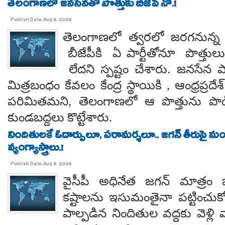
తెలంగాణలో జనసేనతో పొత్తుకు బీజేపీ నో.!
Publish Date:Aug 8, 2026
తెలంగాణలో త్వరలో జరగనున్న స
బీజేపీకి ఏ పార్టీతోనూ పొత్తుల
లేదని స్పష్టం చేశారు. జనసేన ప
మిత్రబంధం కేవలం కేంద్ర స్థాయికి , ఆంధ్రప్రదేశ్
పరిమితమని, తెలంగాణలో ఆ పొత్తును పొడిగిం
కుండబద్దలు కొట్టేశారు.
నిందితులకే ఓదార్పులూ, పరామర్శలూ.. జగన్ తీరుపై మం
వ్యంగ్యాస్త్రాలు.!
Publish Date:Aug 8, 2026
వైసీపీ అధినేత జగన్ మాత్రం 
కష్టాలను ఇసుమంతైనా పట్టించుక
పాల్పడిన నిందితుల వద్దకు వెళ్లి వ