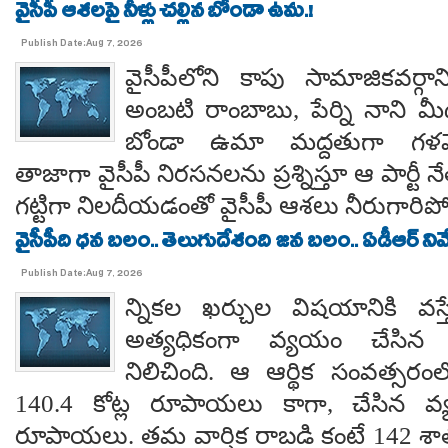
వైసీపీ ఆశలపై నీళ్లు చల్లిన బోండా ఉమ.!
Publish Date:Aug 7, 2026
వైసీపీలోని కాపు సామాజికవర్గా
అంబటి రాంబాబు, పేర్ని నాని మ
బోండా ఉమా మద్దతుగా గళమెత
తాజాగా వైసీపీ నిరసనలను ప్రశ్నిస్తూ ఆ పార్ట
గట్టిగా నిలదీయడంతో వైసీపీ ఆశలు నీరుగార
వైసీపీది ధన బలం.. తెలుగుదేశంది జన బలం.. ఏడీఆర్ నివేది
Publish Date:Aug 7, 2026
న్నికల ఖర్చుల విషయానికి వస్త
అత్యధికంగా వ్యయం చేసిన ప్
నిలిచింది. ఆ ఆర్థిక సంవత్సర
140.4 కోట్ల రూపాయలు కాగా, చేసిన వ్
రూపాయలు. తమ వార్షిక రాబడి కంటే 142 శ