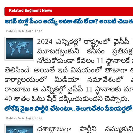
Related Segment News
జగన్ మళ్లీ సీఎం అయ్యే అవకాశమే లేదా? అంబటి చెబుతు
Publish Date:Aug 8, 2026
2024 ఎన్నికల్లో రాష్ట్రంలో వైస
మూటగట్టుకుని కనీసం ప్రతిప
నోచుకోకుండా కేవలం 11 స్థానాలక
తెలిసిందే. అయితే ఇదే విషయంలో తాజాగా తాడేప
కార్యాలయంలో మీడియా సమావేశంలో మ
రాంబాబు ఆ ఎన్నికల్లో వైసీపీ 11 స్థానాలకు 
40 శాతం ఓటు షేర్ దక్కించుకుందని చెప్పారు.
లోకేష్ వైఖరి పార్టీకి చేటంటూ.. తెలుగుదేశం సీనియర్లలో
Publish Date:Aug 8, 2026
దశాబ్దాలుగా పార్టీని నమ్ముక