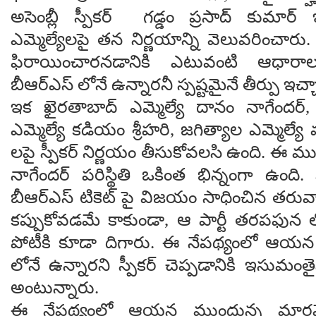
అసెంబ్లీ స్పీకర్ గడ్డం ప్రసాద్ కుమార్
ఎమ్మెల్యేలపై తన నిర్ణయాన్ని వెలువరించారు
ఫిరాయించారనడానికి ఎటువంటి ఆధారా
బీఆర్ఎస్ లోనే ఉన్నారనీ స్పష్టమైనే తీర్పు ఇచ
ఇక ఖైరతాబాద్ ఎమ్మెల్యే దానం నాగేందర్
ఎమ్మెల్యే కడియం శ్రీహరి, జగిత్యాల ఎమ్మె
లపై స్పీకర్ నిర్ణయం తీసుకోవలసి ఉంది. ఈ ము
నాగేందర్ పరిస్థితి ఒకింత భిన్నంగా ఉం
బీఆర్ఎస్ టికెట్ పై విజయం సాధించిన తరువా
కప్పుకోవడమే కాకుండా, ఆ పార్టీ తరపఫున 
పోటీకి కూడా దిగారు. ఈ నేపథ్యంలో ఆయన ఇ
లోనే ఉన్నారని స్పీకర్ చెప్పడానికి ఇసుమం
అంటున్నారు.
ఈ నేపథ్యంలో ఆయన ముందున్న మార్గమేంటన