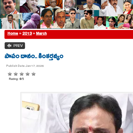
Home
»
2013
»
March
పాపం దానం.. కింకర్తవ్యం
Publish Date:Jan 17, 2026