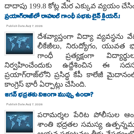
దాదాపు 199.8 కోట్ల మేర ఎక్కువ వ్యయం చేసిం
ప్రయాగ్‌రాజ్‌లో రాహుల్ గాంధీ సభకు లైన్ క్లియర్.!
Publish Date:Aug 7, 2026
దేశవ్యాప్తంగా విద్యా వ్యవస్థను వేధి
లీకేజీలు, నిరుద్యోగం, యువత భవ
గాంధీ ప్రత్యక్షంగా విద్యార
నిర్వహించేందుకు ఉద్దేశించిన ఈ స
ప్రయాగ్‌రాజ్‌లోని ప్రసిద్ధ కేపీ కాలేజీ మైదాన
కాంగ్రెస్ భారీ ఏర్పాట్లు చేసింది.
జగన్ భద్రతకు నిజంగా ముప్పు ఉందా?
Publish Date:Aug 7, 2026
పరామర్శల పేరిట పోలీసుల ఆంక్
శాంతి భద్రతల సమస్య ఉత్పన్నమ
ఆయన పర్యటనల తీరు నేపథ్యంలో