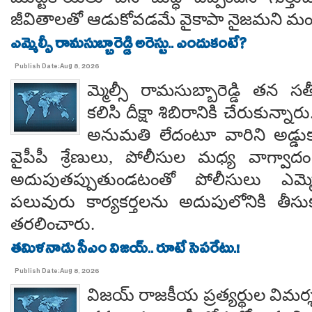
జీవితాలతో ఆడుకోవడమే వైకాపా నైజమని మండ
ఎమ్మెల్సీ రామసుబ్బారెడ్డి అరెస్టు.. ఎందుకంటే?
Publish Date:Aug 8, 2026
మ్మెల్సీ రామసుబ్బారెడ్డి తన 
కలిసి దీక్షా శిబిరానికి చేరుకున్న
అనుమతి లేదంటూ వారిని అడ్డు
వైపీపీ శ్రేణులు, పోలీసుల మధ్య వాగ్వాదం జ
అదుపుతప్పుతుండటంతో పోలీసులు ఎమ్మ
పలువురు కార్యకర్తలను అదుపులోనికి తీసు
తరలించారు.
తమిళనాడు సీఎం విజయ్.. రూటే సెపరేటు.!
Publish Date:Aug 8, 2026
విజయ్ రాజకీయ ప్రత్యర్థుల విమర్