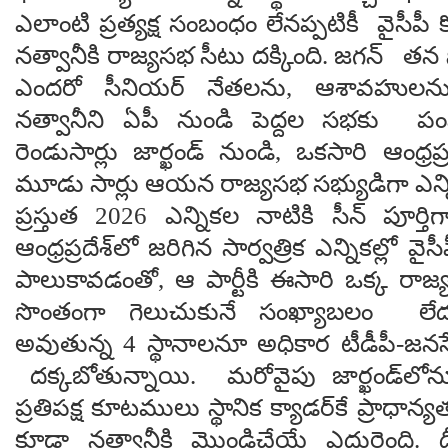
ఎలాంటి ప్రత్యక్ష సంబంధం లేనప్పటికీ వైసీపీ
నత్వానీకి రాజ్యసభ సీటు దక్కింది. జగన్ తన స
ఎందరో సీనియర్ నేతలను, ఆశావహులను 
నత్వానీని ఏపీ నుండి పెద్దల సభకు ప
రెండుసార్లు జార్ఖండ్ నుండి, ఒకసారి ఆంధ్రప్
మూడు సార్లు ఆయన రాజ్యసభ సభ్యుడిగా ఎన్
ప్రస్తుత 2026 ఎన్నికల నాటికి సీన్ పూర్తి
ఆంధ్రప్రదేశ్‌లో జరిగిన సార్వత్రిక ఎన్నికల్ల
పాలుకావడంతో, ఆ పార్టీకి ఈసారి ఒక్క రా
సొంతంగా గెలుచుకునే సంఖ్యాబలం లేదు.
అవుతున్న 4 స్థానాలనూ అధికార టీడీపీ-జనస
దక్కబోతున్నాయి. మరోవైపు జార్ఖండ్‌లోనూ
ప్రతిపక్ష కూటములు స్థానిక క్యాడర్‌కే ప్రాధా
కూడా నత్వానీకి మొండిచేయే ఎదురైంది. 