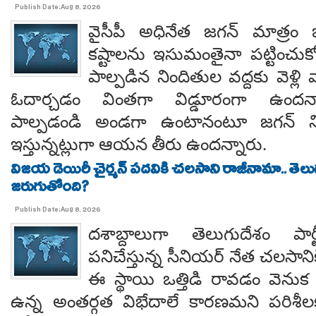
Publish Date:Aug 8, 2026
వైసీపీ అధినేత జగన్ మాత్రం 
కష్టాలను ఇసుమంతైనా పట్టించుక
పాల్పడిన నిందితుల వద్దకు వెళ్లి వ
ఓదార్చడం వింతగా విడ్డూరంగా ఉందన్
పాల్పడండి అండగా ఉంటానంటూ జగన్ ని
ఇస్తున్నట్లుగా ఆయన తీరు ఉందన్నారు.
విజయ డెయిరీ చైర్మన్ పదవికి చలసాని రాజీనామా.. తె
జరుగుతోంది?
Publish Date:Aug 8, 2026
దశాబ్దాలుగా తెలుగుదేశం పార్
పనిచేస్తున్న సీనియర్ నేత చలసానిక
ఈ స్థాయి ఒత్తిడి రావడం వెనుక కృష
ఉన్న అంతర్గత విభేదాలే కారణమని పరిశీల