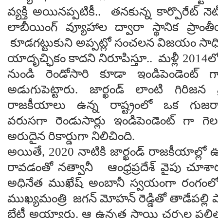
వ్యక్తి అయినప్పటికీ.. తనకున్న కార్పొరేట్ నె
లాబీయింగ్ వ్యూహాల ద్వారా స్థానిక ప్రాంత
కూడగట్టుకుని అప్పట్లో సంచలన విజయం సా
యాదృచ్ఛికం కాదని నిరూపిస్తూ.. మళ్లీ 2014లో
నుండి రెండోసారి కూడా ఇండిపెండెంట్
అడుగుపెట్టారు. జార్ఖండ్ లాంటి గిరిజన ప్ర
రాజకీయాలు ఉన్న రాష్ట్రంలో ఒక గుజరాతీ 
వరుసగా రెండుసార్లు ఇండిపెండెంట్ గా గె
అరుదైన రికార్డుగా నిలిచింది.
అయితే, 2020 నాటికి జార్ఖండ్ రాజకీయాల్లో
రావడంతో నత్వానీ ఆంధ్రప్రదేశ్ వైపు చూశా
అధినేత ముఖేష్ అంబానీ స్వయంగా రంగంలోకి
ముఖ్యమంత్రి జగన్ మోహన్ రెడ్డితో తాడేపల్లి ప్య
భేటీ అయ్యారు. ఆ ఉన్నత స్థాయి చర్చల ఫలితంగా