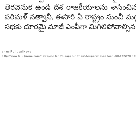
తెరవెనుక ఉండి దేశ రాజకీయాలను శాసించిన ర
పరిమళ్ నత్వానీ, ఈసారి ఏ రాష్ట్రం నుంచీ మద
సభకు దూరమై మాజీ ఎంపీగా మిగిలిపోవాల్సిన పరి
en-us
Political News
http://www.teluguone.com/news/content/disappointment-for-parimal-natwani-39-222073.ht