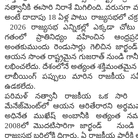
నత్వానీకి ఈసారి నిరాశే మిగిలింది. వరుసగ
అంటే దాదాపు 18 ఏళ్ల పాటు రాజ్యసభలో చక్రం త
2026 రాజ్యసభ ఎన్నికల్లో ఎక్కడా చోట
గతంలో ప్రాతినిధ్యం వహించిన ఆంధ్రప్ర
అంతకుముందు రెండుసార్లు గెలిచిన జార్ఖండ్
ఆయన సొంత రాష్ట్రమైన గుజరాత్ నుండి గానీ 
లభించలేదు. దేశంలోనే అత్యంత శక్తిమంతమైన ర
లాబీయింగ్ పప్పులు మారిన రాజకీయ 
ఉడకలేదు.
పరిమళ్ నత్వానీ రాజకీయ ఒక సారి పరిశ
మేనేజ్‌మెంట్‌లో ఆయన ఆరితేరారని అర్థమవ
అధినేత ముఖేష్ అంబానీకి అత్యంత నమ్మక
2008లో మొదటిసారిగా జార్ఖండ్ నుండి స్వ
రాజ్యసభ బరిలోకి దిగారు. ఏ రాజకీయ పార్టీకి 