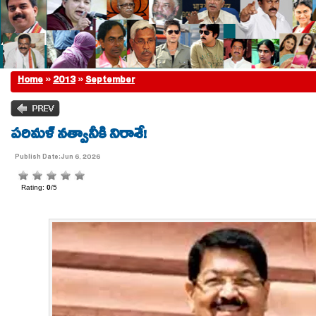
Home
»
2013
»
September
పరిమళ్ నత్వానీకి నిరాశే!
Publish Date:Jun 6, 2026