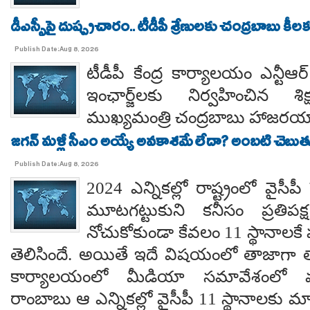
డీఎస్సీపై దుష్ప్రచారం.. టీడీపీ శ్రేణులకు చంద్రబాబు కీ
Publish Date:Aug 8, 2026
టీడీపీ కేంద్ర కార్యాలయం ఎన్టీ
ఇంఛార్జ్‌లకు నిర్వహించిన శ
ముఖ్యమంత్రి చంద్రబాబు హాజరయ్
జగన్ మళ్లీ సీఎం అయ్యే అవకాశమే లేదా? అంబటి చెబుతు
Publish Date:Aug 8, 2026
2024 ఎన్నికల్లో రాష్ట్రంలో వైస
మూటగట్టుకుని కనీసం ప్రతిప
నోచుకోకుండా కేవలం 11 స్థానాలక
తెలిసిందే. అయితే ఇదే విషయంలో తాజాగా తాడేప
కార్యాలయంలో మీడియా సమావేశంలో మ
రాంబాబు ఆ ఎన్నికల్లో వైసీపీ 11 స్థానాలకు 