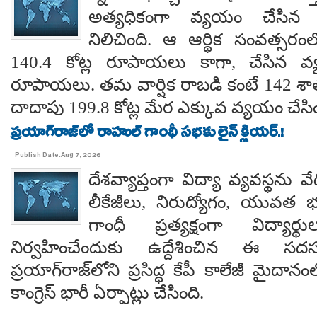
అత్యధికంగా వ్యయం చేసిన ప్
నిలిచింది. ఆ ఆర్థిక సంవత్సర
140.4 కోట్ల రూపాయలు కాగా, చేసిన వ్
రూపాయలు. తమ వార్షిక రాబడి కంటే 142 శ
దాదాపు 199.8 కోట్ల మేర ఎక్కువ వ్యయం చేసిం
ప్రయాగ్‌రాజ్‌లో రాహుల్ గాంధీ సభకు లైన్ క్లియర్.!
Publish Date:Aug 7, 2026
దేశవ్యాప్తంగా విద్యా వ్యవస్థను వేధి
లీకేజీలు, నిరుద్యోగం, యువత భవ
గాంధీ ప్రత్యక్షంగా విద్యార
నిర్వహించేందుకు ఉద్దేశించిన ఈ స
ప్రయాగ్‌రాజ్‌లోని ప్రసిద్ధ కేపీ కాలేజీ మైదాన
కాంగ్రెస్ భారీ ఏర్పాట్లు చేసింది.