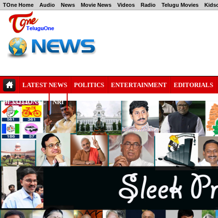
TOne Home
Audio
News
Movie News
Videos
Radio
Telugu Movies
Kids
LATEST NEWS
POLITICS
ENTERTAINMENT
EDITORIALS
DEVOTIONAL
NRI