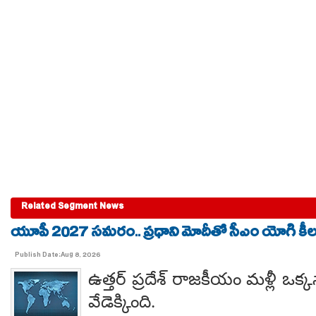
Related Segment News
యూపీ 2027 సమరం.. ప్రధాని మోదీతో సీఎం యోగి కీలక 
Publish Date:Aug 8, 2026
ఉత్తర్ ప్రదేశ్ రాజకీయం మళ్లీ ఒక్క
వేడెక్కింది.