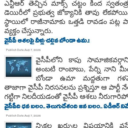
ఎన్టీఆర్ తెచ్చిన మాక్స్ చట్టం కింద స్వతంత
డెయిరీలో ప్రభుత్వ జోక్యానికి తావు లేకపో
స్థాయిలో రాజీనామాకు ఒత్తడి రావడం పట్ల ప
వ్యక్తం చేస్తున్నారు.
వైసీపీ ఆశలపై నీళ్లు చల్లిన బోండా ఉమ.!
Publish Date:Aug 7, 2026
వైసీపీలోని కాపు సామాజికవర్గా
అంబటి రాంబాబు, పేర్ని నాని మ
బోండా ఉమా మద్దతుగా గళమెత
తాజాగా వైసీపీ నిరసనలను ప్రశ్నిస్తూ ఆ పార్ట
గట్టిగా నిలదీయడంతో వైసీపీ ఆశలు నీరుగార
వైసీపీది ధన బలం.. తెలుగుదేశంది జన బలం.. ఏడీఆర్ నివేది
Publish Date:Aug 7, 2026
న్నికల ఖర్చుల విషయానికి వస్త