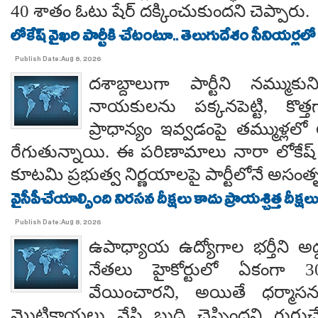
40 శాతం ఓటు షేర్ దక్కించుకుందని చెప్పారు.
లోకేష్ వైఖరి పార్టీకి చేటంటూ.. తెలుగుదేశం సీనియర్లలో
Publish Date:Aug 8, 2026
దశాబ్దాలుగా పార్టీని నమ్ముక
నాయకులను పక్కనపెట్టి, కొత్త
ప్రాధాన్యం ఇవ్వడంపై తమ్ముళ్లలో
రేగుతున్నాయి. ఈ పరిణామాలు నారా లోకేష్
కూటమి ప్రభుత్వ నిర్ణయాలపై పార్టీలోనే అసంతృప్
వైసీపీచేయాల్సింది నిరసన దీక్షలు కాదు ప్రాయశ్చిత్త దీక్షలు.. కో
Publish Date:Aug 8, 2026
ఉపాధ్యాయ ఉద్యోగాల భర్తీని అడ్
నేతలు హైకోర్టులో ఏకంగా 30
వేయించారని, అయితే ధర్మాసనం
మొట్టికాయలు వేసి బుద్ధి చెప్పిందని గుర్తుచ