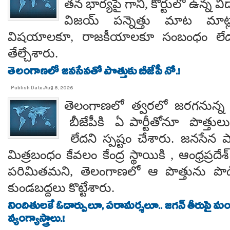
తన భార్యపై గానీ, కోర్టులో ఉన్న విడ
విజయ్ పన్నెత్తు మాట మాట్లా
విషయాలకూ, రాజకీయాలకూ సంబంధం లేదన
తేల్చేశారు.
తెలంగాణలో జనసేనతో పొత్తుకు బీజేపీ నో.!
Publish Date:Aug 8, 2026
తెలంగాణలో త్వరలో జరగనున్న స
బీజేపీకి ఏ పార్టీతోనూ పొత్తుల
లేదని స్పష్టం చేశారు. జనసేన ప
మిత్రబంధం కేవలం కేంద్ర స్థాయికి , ఆంధ్రప్రదేశ్
పరిమితమని, తెలంగాణలో ఆ పొత్తును పొడిగిం
కుండబద్దలు కొట్టేశారు.
నిందితులకే ఓదార్పులూ, పరామర్శలూ.. జగన్ తీరుపై మం
వ్యంగ్యాస్త్రాలు.!