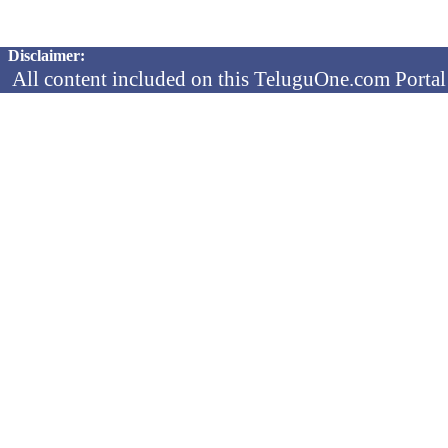
Copyright © 2026 TeluguOne NEWS - All Rights Reserved
Disclaimer:
All content included on this TeluguOne.com Portal 
audio clips, is the property of ObjectOne Informati
by copyright laws. The collection, arrangement and 
channels is the exclusive property of ObjectOne In
protected copyright laws.
You may not copy, reproduce, distribute, p
transmit, or in any other way exploit any
ObjectOne Information Systems Ltd or our