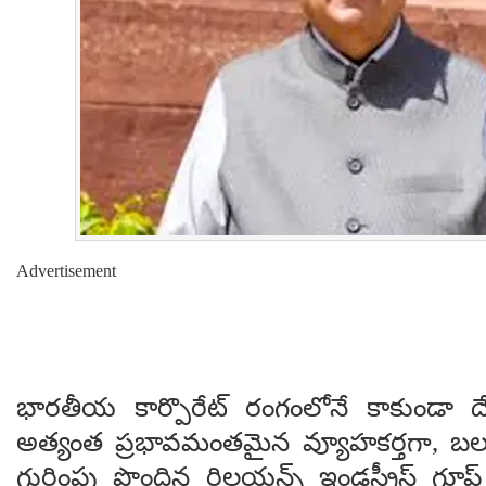
Advertisement
భారతీయ కార్పొరేట్ రంగంలోనే కాకుండా ద
అత్యంత ప్రభావమంతమైన వ్యూహకర్తగా, బలమ
గుర్తింపు పొందిన రిలయన్స్ ఇండస్ట్రీస్ గ్రూప్