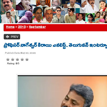
Home
»
2013
»
September
ప్రోఫెసర్ నాగేశ్వర్ కిరాయి ఎనలిస్ట్.. తెలుగువన్ ఇంటర్వ్
Publish Date:May 20, 2026