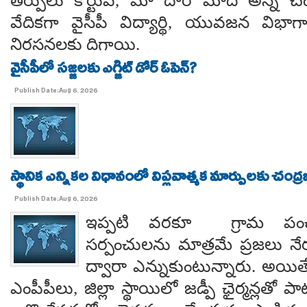
తీర్పులు కోర్టువే, మా దారి మాదే అన్
వేదికగా వైసీపీ విద్యార్థి, యువజన విభాగాలు
నిరసనలకు దిగాయి.
వైసీపీలో సజ్జలకు ఎగ్జిట్ డోర్ ఓపెన్?
Publish Date:Aug 6, 2026
స్థానిక ఎన్నికల విధానంలో విప్లవాత్మక మార్పులకు చంద్
Publish Date:Aug 6, 2026
ఇప్పటి వరకూ గ్రామ పంచ
సర్పంచులను మాత్రమే ప్రజలు నేరుగ
ద్వారా ఎన్నుకుంటున్నారు. అయి
ఎంపీపీలు, జిల్లా స్థాయిలో జడ్పీ ఛైర్మన్లతో ప