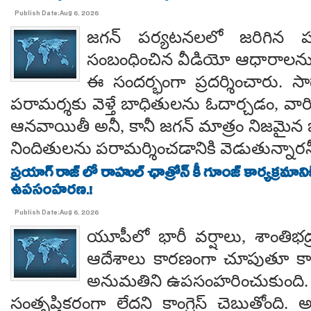
Publish Date:Aug 6, 2026
జగన్ పర్యటనలలో జరిగిన
సంబంధించిన వీడియో ఆధారాలన
ఈ సందర్భంగా ప్రదర్శించారు. 
పరామర్శకు వెళ్తే బాధితులను ఓదార్చడం, వా
ఆనవాయితీ అనీ, కానీ జగన్ మాత్రం నిజమైన 
నిందితులను పరామర్శించడానికి వెడుతున్నారన
ప్రయాగ్ రాజ్ లో రాహుల్ ఛాత్రోన్ కీ గూంజ్ కార్యక్రమాన
ఉపసంహరణ.!
Publish Date:Aug 6, 2026
యూపీలో భారీ వర్షాలు, శాంతిభద్రత
ఆదేశాలు కారణంగా చూపుతూ కాయస
అనుమతిని ఉపసంహరించుకుంది
సంతృప్తికరంగా లేదని కాంగ్రెస్ చెబుతోంది.