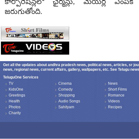
కార్పొరేషన్లలో ఛైర్మన్లు, మేయర్ల ఎంపిక 
జరుగుతోంది.
Get all the updates about andhra pradesh news, political news, articles, sr jo
news, regional news, current affairs, gallery, wallpapers, etc. See Telugu ne
TeluguOne Services
TV
Cinema
News
KidsOne
Comedy
Short Films
Greetings
Shopping
Romance
Health
Audio Songs
Videos
Photos
Sahityam
Recipes
Charity