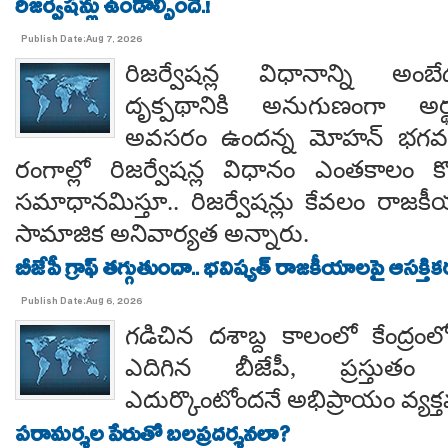
రిజర్వేషన్లు ఉండాల్సిందే.!
Publish Date:Aug 7, 2026
రిజర్వేషన్ల విధానాన్ని అం
దృక్పథానికి అనుగుణంగా అర్థ
అవసరం ఉందన్న మోహన్ భగవత్..
రంగాల్లో రిజర్వేషన్ల విధానం ఎంతకాలం కొ
సమాధానమిస్తూ.. రిజర్వేషన్లు కేవలం రాజకీ
సామాజిక అనివార్యత అన్నారు.
బీజేపీ గ్రాఫ్ తగ్గుతుందా.. భవిష్యత్ రాజకీయాలపై ఆసక్తికర 
Publish Date:Aug 6, 2026
గడిచిన దశాబ్ద కాలంలో కేంద్రంలో 
ఎదిగిన బీజేపీ, ప్రస్తుతం 
ఎదుర్కొంటోందనే అభిప్రాయం వ్యక్
పరామర్శల పేరుతో బలప్రదర్శనలా?