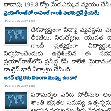
దాదాపు 199.8 కోట్ల మేర ఎక్కువ వ్యయం చేసిం
ప్రయాగ్‌రాజ్‌లో రాహుల్ గాంధీ సభకు లైన్ క్లియర్.!
Publish Date:Aug 7, 2026
దేశవ్యాప్తంగా విద్యా వ్యవస్థను వేధి
లీకేజీలు, నిరుద్యోగం, యువత భవ
గాంధీ ప్రత్యక్షంగా విద్యార
నిర్వహించేందుకు ఉద్దేశించిన ఈ స
ప్రయాగ్‌రాజ్‌లోని ప్రసిద్ధ కేపీ కాలేజీ మైదాన
కాంగ్రెస్ భారీ ఏర్పాట్లు చేసింది.
జగన్ భద్రతకు నిజంగా ముప్పు ఉందా?
Publish Date:Aug 7, 2026
పరామర్శల పేరిట పోలీసుల ఆంక్
శాంతి భద్రతల సమస్య ఉత్పన్నమ
ఆయన పర్యటనల తీరు నేపథ్యంలో