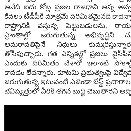
అనేది ఐదు కోట్ల ప్రజల రాజధాని అన్న అప్ప
కేవలం టీడీపీకి మాత్రమే పరిమితమైనది కాదన్న
రాష్ట్రానికి వస్తున్న పెట్టుబడులను, రా
ప్రాంతాల్లో జరుగుతున్న అభివృద్ధిని
అమరావతిపైనే నిధులు కుమ్మరిస్తున్
తోసిపుచ్చారు. గత ఎన్నికల్లో ప్రజలు వైసీపీన
ఎందుకు పరిమితం చేశారో ఇలాంటి సోకాల్డ్ ప
కావడం లేదన్నారు. కూటమి ప్రభుత్వంపై విద్వేష
జరుగుతున్న ఇటువంటి ఎజెండా బేస్డ్ ప్రచారాల
భవిష్యత్తులో వీరికి తగిన బుద్ధి చెబుతారని అ