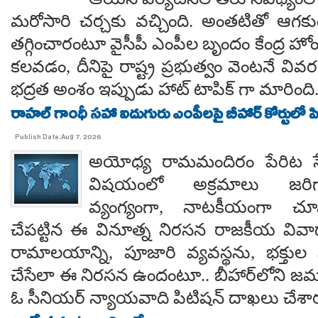
మరోసారి చర్చకు వచ్చింది. అంతటితో ఆగకుం
తగ్గించారంటూ వైసీపీ ఎంపీల బృందం కేంద్ర హో
కలవడం, దీనిపై రాష్ట్ర ప్రభుత్వం వెంటనే వ
భద్రత అంశం ఇప్పుడు హాట్ టాపిక్ గా మారింది
రాహల్ గాంధీ సహా ఐదుగురు ఎంపీలపై బీహార్ కోర్టులో ప
Publish Date:Aug 7, 2026
అయోధ్య రామమందిరం పేరిట సే
విషయంలో అక్రమాలు జరిగ
వ్యంగ్యంగా, నాటకీయంగా చూ
చేపట్టిన ఈ వినూత్న నిరసన రాజకీయ వివాదాన
రామాలయాన్ని, పూజారి వ్యవస్థను, భక్తు
చేసేలా ఈ నిరసన ఉందంటూ.. బీహార్‌లోని జమూ
ఓ సీనియర్ న్యాయవాది పిటిషన్ దాఖలు చేశార