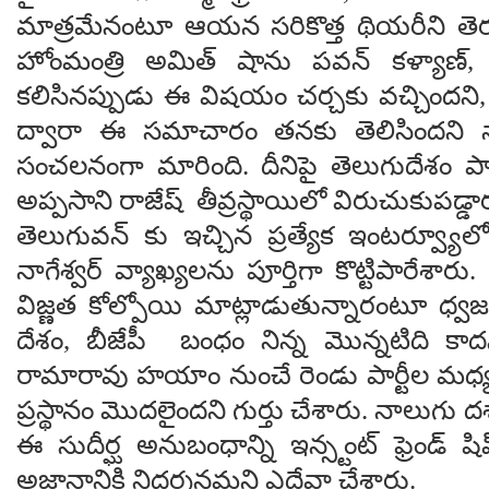
మాత్రమేనంటూ ఆయన సరికొత్త థియరీని తెరపైక
హోంమంత్రి అమిత్ షాను పవన్ కళ్యాణ్, 
కలిసినప్పుడు ఈ విషయం చర్చకు వచ్చిందని,
ద్వారా ఈ సమాచారం తనకు తెలిసిందని నాగ
సంచలనంగా మారింది. దీనిపై తెలుగుదేశం పార్ట
అప్పసాని రాజేష్ తీవ్రస్థాయిలో విరుచుకుపడ్డా
తెలుగువన్ కు ఇచ్చిన ప్రత్యేక ఇంటర్వ్య
నాగేశ్వర్ వ్యాఖ్యలను పూర్తిగా కొట్టిపారేశారు.
విజ్ణత కోల్పోయి మాట్లాడుతున్నారంటూ ధ్వ
దేశం, బీజేపీ బంధం నిన్న మొన్నటిది కాద
రామారావు హయాం నుంచే రెండు పార్టీల మ
ప్రస్థానం మొదలైందని గుర్తు చేశారు. నాలుగు ద
ఈ సుదీర్ఘ అనుబంధాన్ని ఇన్స్టంట్ ఫ్రెండ్ ష
అజ్ఞానానికి నిదర్శనమని ఎద్దేవా చేశారు.