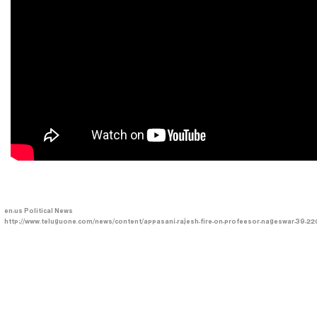
en-us
Political News
http://www.teluguone.com/news/content/appasani-rajesh-fire-on-profeesor-nageswar-39-2