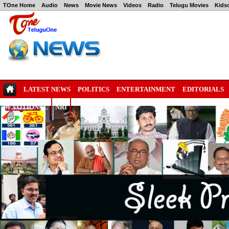
TOne Home
Audio
News
Movie News
Videos
Radio
Telugu Movies
Kids
LATEST NEWS
POLITICS
ENTERTAINMENT
EDITORIALS
DEVOTIONAL
NRI