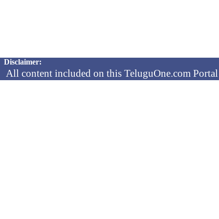
Copyright © 2026 TeluguOne NEWS - All Rights Reserved
Disclaimer:
All content included on this TeluguOne.com Portal 
audio clips, is the property of ObjectOne Informati
by copyright laws. The collection, arrangement and 
channels is the exclusive property of ObjectOne In
protected copyright laws.
You may not copy, reproduce, distribute, p
transmit, or in any other way exploit any
ObjectOne Information Systems Ltd or our