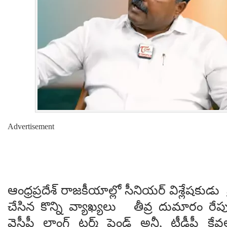
Advertisement
ఆంధ్రప్రదేశ్ రాజకీయాల్లో సీనియర్ విశ్లేషకుడు ప్
చేసిన కొన్ని వ్యాఖ్యలు తీవ్ర దుమారం రేపు
వైసీపీ లాంగ్ టర్మ్ ఫ్రెండ్ అనీ, టీడీపీ కేవల