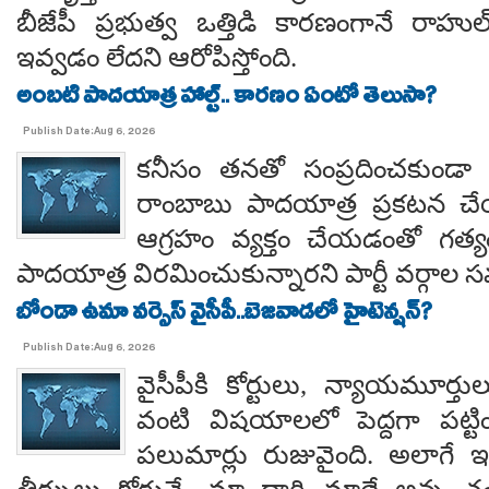
బీజేపీ ప్రభుత్వ ఒత్తిడి కారణంగానే రా
ఇవ్వడం లేదని ఆరోపిస్తోంది.
అంబటి పాదయాత్ర హాల్ట్.. కారణం ఏంటో తెలుసా?
Publish Date:Aug 6, 2026
కనీసం తనతో సంప్రదించకుండా 
రాంబాబు పాదయాత్ర ప్రకటన చే
ఆగ్రహం వ్యక్తం చేయడంతో గత్
పాదయాత్ర విరమించుకున్నారని పార్టీ వర్గాల
బోండా ఉమా వర్సెస్ వైసీపీ..బెజవాడలో హైటెన్షన్?
Publish Date:Aug 6, 2026
వైసీపీకి కోర్టులు, న్యాయమూర్త
వంటి విషయాలలో పెద్దగా పట్ట
పలుమార్లు రుజువైంది. అలాగే ఇప