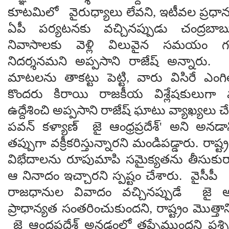
కూటమిలో వైరుధ్యాలు లేవని, ఇటీవల ప్రధానమ
ఏపీ పర్యటనకు వచ్చినప్పుడు చంద్రబాబ
నివాసాలకు వెళ్లి విలువైన సమయం 
నిదర్శనమని అప్పసాని రాజేష్ అన్నారు. 
మాటలను తాకట్టు పెట్టి, వారు విసిరే ఎం
కొందరు కిరాయి రాజకీయ విశ్లేషకులుగా మ
ఉద్దేశించి అప్పసాని రాజేష్ ఘాటు వ్యాఖ్యలు చ
పవన్ కళ్యాణ్ జై ఆంధ్రప్రదేశ్' అని అనడాన
తప్పుగా వక్రీకరిస్తున్నారని మండిపడ్డారు. రాష్
విభేదాలను రూపుమాపి సమైక్యతను తీసుకురా
ఆ నినాదం ఇచ్చారని స్పష్టం చేశారు. వై
రాజధానుల వివాదం వచ్చినప్పుడే జై 
ప్రాధాన్యత సంతరించుకుందని, రాష్ట్రం మొత్తాన్
జై ఆంధ్రప్రదేశ్ అనడంలో తప్పేముందని ప్రశ