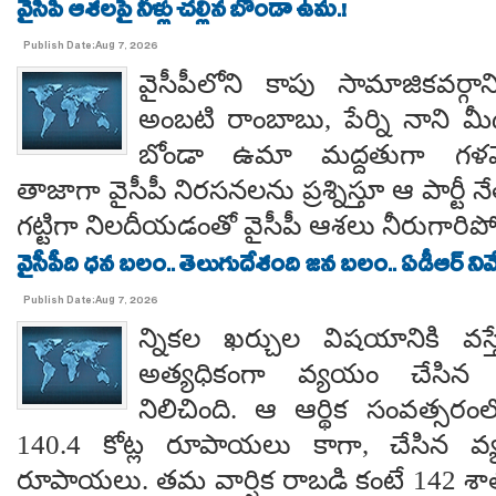
వైసీపీ ఆశలపై నీళ్లు చల్లిన బోండా ఉమ.!
Publish Date:Aug 7, 2026
వైసీపీలోని కాపు సామాజికవర్గా
అంబటి రాంబాబు, పేర్ని నాని మ
బోండా ఉమా మద్దతుగా గళమెత
తాజాగా వైసీపీ నిరసనలను ప్రశ్నిస్తూ ఆ పార్ట
గట్టిగా నిలదీయడంతో వైసీపీ ఆశలు నీరుగార
వైసీపీది ధన బలం.. తెలుగుదేశంది జన బలం.. ఏడీఆర్ నివేది
Publish Date:Aug 7, 2026
న్నికల ఖర్చుల విషయానికి వస్త
అత్యధికంగా వ్యయం చేసిన ప్
నిలిచింది. ఆ ఆర్థిక సంవత్సర
140.4 కోట్ల రూపాయలు కాగా, చేసిన వ్
రూపాయలు. తమ వార్షిక రాబడి కంటే 142 శ