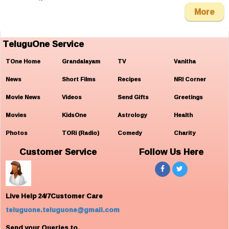
More
TeluguOne Service
TOne Home
Grandalayam
TV
Vanitha
News
Short Films
Recipes
NRI Corner
Movie News
Videos
Send Gifts
Greetings
Movies
KidsOne
Astrology
Health
Photos
TORi (Radio)
Comedy
Charity
Customer Service
Follow Us Here
Live Help 24/7Customer Care
teluguone.teluguone@gmail.com
Send your Queries to