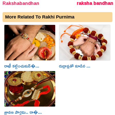
Rakshabandhan
raksha bandhan
More Related To Rakhi Purnima
రాఖీ కట్టించుకున్�...
రుద్రాక్షతో కూడిన ...
శ్రావణ పౌర్ణమి.. రా�...