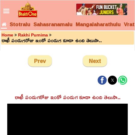
Stotralu
Sahasranamalu
Mangalaharathulu
Vrat
Home
Rakhi Purnima
రాఖీ పండుగరోజు ఇంకో పండుగ కూడా ఉంది తెలుసా..
Prev
Next
రాఖీ పండుగరోజు ఇంకో పండుగ కూడా ఉంది తెలుసా..