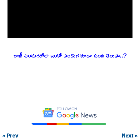
రాఖీ పండుగరోజు ఇంకో పండుగ కూడా ఉంది తెలుసా..?
« Prev
Next »