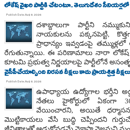
లోకేష్ వైఖరి పార్టీకి చేటంటూ.. తెలుగుదేశం సీనియర్లలో
Publish Date:Aug 8, 2026
దశాబ్దాలుగా పార్టీని నమ్ముక
నాయకులను పక్కనపెట్టి, కొత్త
ప్రాధాన్యం ఇవ్వడంపై తమ్ముళ్లలో
రేగుతున్నాయి. ఈ పరిణామాలు నారా లోకేష్
కూటమి ప్రభుత్వ నిర్ణయాలపై పార్టీలోనే అసంతృప్
వైసీపీచేయాల్సింది నిరసన దీక్షలు కాదు ప్రాయశ్చిత్త దీక్షలు.. కో
Publish Date:Aug 8, 2026
ఉపాధ్యాయ ఉద్యోగాల భర్తీని అడ్
నేతలు హైకోర్టులో ఏకంగా 30
వేయించారని, అయితే ధర్మాసనం
మొట్టికాయలు వేసి బుద్ధి చెప్పిందని గుర్తుచ
జీవితాలతో ఆడుకోవడమే వైకాపా నైజమని మండ