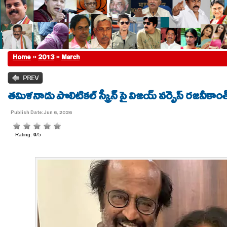
Home
»
2013
»
March
తమిళనాడు పొలిటికల్ స్క్రీన్ పై విజయ్ వర్సెస్ రజనీకాంత
Publish Date:Jun 6, 2026