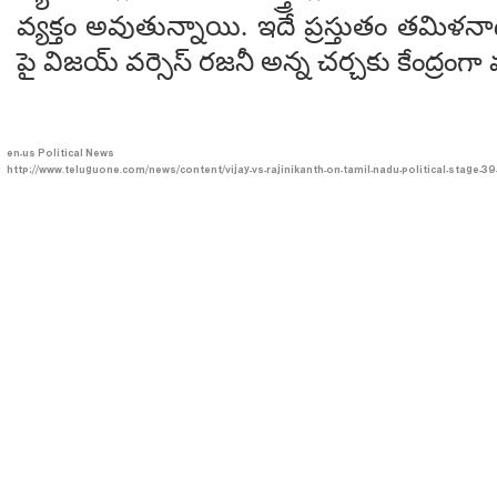
వ్యక్తం అవుతున్నాయి. ఇదే ప్రస్తుతం తమిళనాడు
పై విజయ్ వర్సెస్ రజనీ అన్న చర్చకు కేంద్రంగా
en-us
Political News
http://www.teluguone.com/news/content/vijay-vs-rajinikanth-on-tamil-nadu-political-stage-3