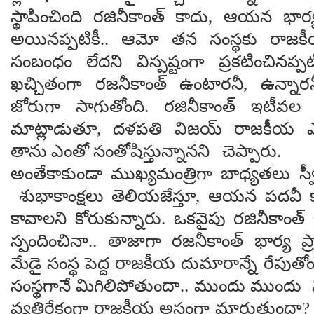
స్థాపించింది రజినీకాంత్ కాదు, ఆయన భార
అయినప్పటికీ.. ఆమో తన సంస్థకు రాజ
సంబంధం లేదని విస్పష్టంగా ప్రకటించినప్ప
ఖచ్చితంగా రజనీకాంత్ ఉంటారనీ, ఉన్నారన
జోరుగా సాగుతోంది. రజినీకాంత్ ఇటీవల
మాట్లాడుతూ, దళపతి విజయ్ రాజకీయ 
తాను ఎంతో సంతోషిస్తున్నానని చెప్పారు.
అంతేకాకుండా ముఖ్యమంత్రిగా బాధ్యతలు స్వ
శుభాకాంక్షలు తెలియజేస్తూ, ఆయన పదవ
కావాలని కోరుకున్నారు. ఒకవైపు రజినీకాం
స్పందించినా.. తాజాగా రజనీకాంత్ భార్య ప్
మేడై సంస్థ పెద్ద రాజకీయ దుమారాన్నే రేపుతోం
సంస్థగానే మిగిలిపోతుందా.. ముందు ముందు వ
వ్యతిరేకంగా రాజకీయ అస్త్రంగా మారుతుంద