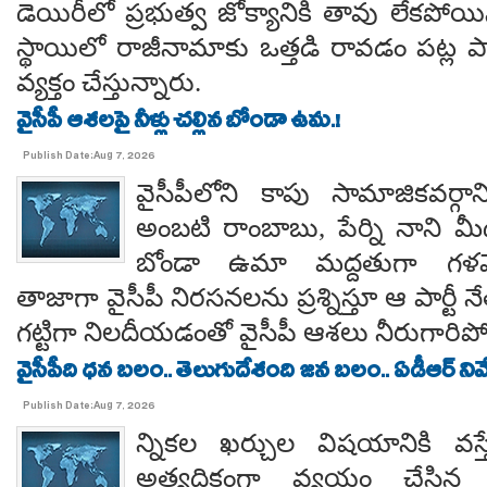
డెయిరీలో ప్రభుత్వ జోక్యానికి తావు లేకపో
స్థాయిలో రాజీనామాకు ఒత్తడి రావడం పట్ల ప
వ్యక్తం చేస్తున్నారు.
వైసీపీ ఆశలపై నీళ్లు చల్లిన బోండా ఉమ.!
Publish Date:Aug 7, 2026
వైసీపీలోని కాపు సామాజికవర్గా
అంబటి రాంబాబు, పేర్ని నాని మ
బోండా ఉమా మద్దతుగా గళమెత
తాజాగా వైసీపీ నిరసనలను ప్రశ్నిస్తూ ఆ పార్ట
గట్టిగా నిలదీయడంతో వైసీపీ ఆశలు నీరుగార
వైసీపీది ధన బలం.. తెలుగుదేశంది జన బలం.. ఏడీఆర్ నివేది
Publish Date:Aug 7, 2026
న్నికల ఖర్చుల విషయానికి వస్త
అత్యధికంగా వ్యయం చేసిన ప్