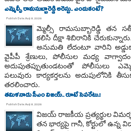
ఎమ్మెల్సీ రామసుబ్బారెడ్డి అరెస్టు.. ఎందుకంటే?
Publish Date:Aug 8, 2026
మ్మెల్సీ రామసుబ్బారెడ్డి తన 
కలిసి దీక్షా శిబిరానికి చేరుకున్న
అనుమతి లేదంటూ వారిని అడ్డు
వైపీపీ శ్రేణులు, పోలీసుల మధ్య వాగ్వాదం జ
అదుపుతప్పుతుండటంతో పోలీసులు ఎమ్మ
పలువురు కార్యకర్తలను అదుపులోనికి తీసు
తరలించారు.
తమిళనాడు సీఎం విజయ్.. రూటే సెపరేటు.!
Publish Date:Aug 8, 2026
విజయ్ రాజకీయ ప్రత్యర్థుల విమర్
తన భార్యపై గానీ, కోర్టులో ఉన్న విడ