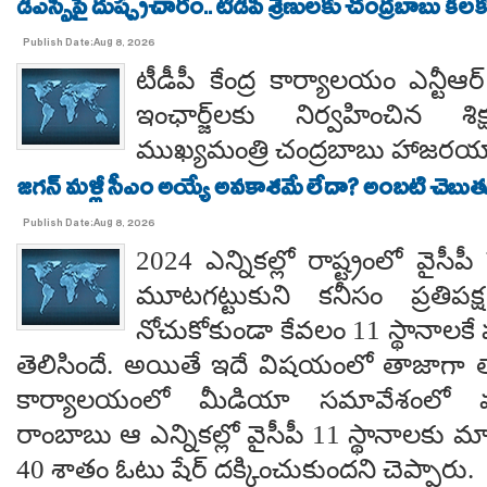
డీఎస్సీపై దుష్ప్రచారం.. టీడీపీ శ్రేణులకు చంద్రబాబు కీ
Publish Date:Aug 8, 2026
టీడీపీ కేంద్ర కార్యాలయం ఎన్టీ
ఇంఛార్జ్‌లకు నిర్వహించిన శ
ముఖ్యమంత్రి చంద్రబాబు హాజరయ్
జగన్ మళ్లీ సీఎం అయ్యే అవకాశమే లేదా? అంబటి చెబుతు
Publish Date:Aug 8, 2026
2024 ఎన్నికల్లో రాష్ట్రంలో వైస
మూటగట్టుకుని కనీసం ప్రతిప
నోచుకోకుండా కేవలం 11 స్థానాలక
తెలిసిందే. అయితే ఇదే విషయంలో తాజాగా తాడేప
కార్యాలయంలో మీడియా సమావేశంలో మ
రాంబాబు ఆ ఎన్నికల్లో వైసీపీ 11 స్థానాలకు 
40 శాతం ఓటు షేర్ దక్కించుకుందని చెప్పారు.