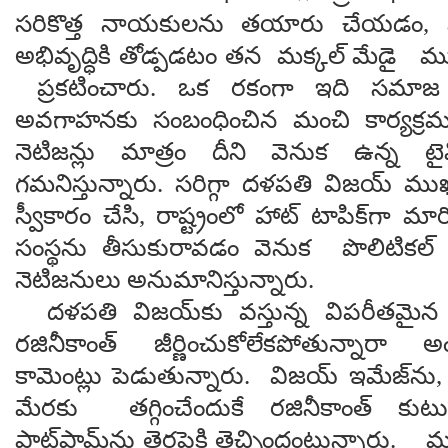
సరికొత్త నాయకులను తయారు చేయడం, వారి
అభివృద్ధికి తోడ్పడటం తన మక్కల్ మేడై ము
ప్రకటించారు. ఒక రకంగా ఇది సమాజ
అవగాహనకు సంబంధించిన మంచి కార్యక్రమమ
నెటిజన్లు మాత్రం దీని వెనుక ఉన్న టైమ
గమనిస్తున్నారు. సరిగ్గా దళపతి విజయ్ ముఖ
స్వీకారం చేసి, రాష్ట్రంలో హాట్ టాపిక్‌గా
సంస్థను తీసుకురావడం వెనుక పొలిటికల్
నెటిజనులు అనుమానిస్తున్నారు.
దళపతి విజయ్‌కు వస్తున్న విపరీతమైన క్రే
రజినీకాంత్ జీర్ణించుకోలేకపోతున్నారా
కామెంట్లు పెడుతున్నారు. విజయ్ ఇమేజ్‌న
మేరకు తగ్గించేందుకే రజినీకాంత్ కుట
ప్లాట్‌ఫామ్‌ను తెరపైకి తెచ్చిందంటున్నారు. 