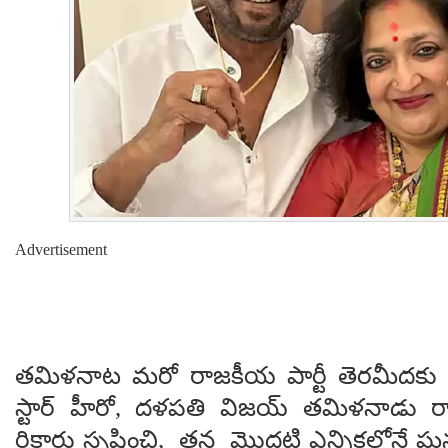
Advertisement
తమిళనాట మరో రాజకీయ పార్టీ తెరమీదకు ర
స్టార్ హీరో, దళపతి విజయ్ తమిళనాడు రాజ
రికార్డు సృష్టించి, తన మొదటి ఎన్నికల్లోనే