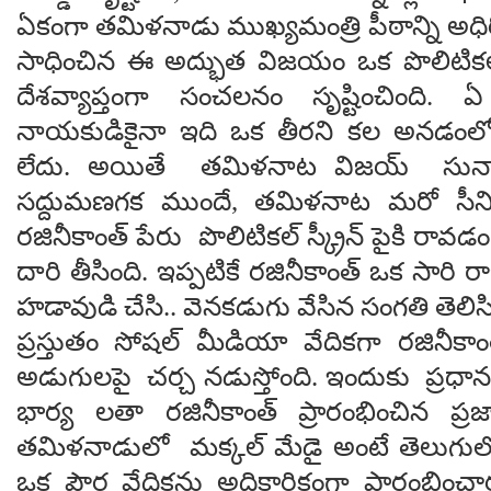
ఏకంగా తమిళనాడు ముఖ్యమంత్రి పీఠాన్ని అధ
సాధించిన ఈ అద్భుత విజయం ఒక పొలిటికల
దేశవ్యాప్తంగా సంచలనం సృష్టించింద
నాయకుడికైనా ఇది ఒక తీరని కల అనడంల
లేదు. అయితే తమిళనాట విజయ్ సున
సద్దుమణగక ముందే, తమిళనాట మరో సీనియ
రజినీకాంత్ పేరు పొలిటికల్ స్క్రీన్ పైకి రావడం
దారి తీసింది. ఇప్పటికే రజినీకాంత్ ఒక సారి 
హడావుడి చేసి.. వెనకడుగు వేసిన సంగతి తెలిస
ప్రస్తుతం సోషల్ మీడియా వేదికగా రజినీక
అడుగులపై చర్చ నడుస్తోంది. ఇందుకు ప్రధాన
భార్య లతా రజినీకాంత్ ప్రారంభించిన ప
తమిళనాడులో మక్కల్ మేడై అంటే తెలుగులో
ఒక పౌర వేదికను అధికారికంగా ప్రారంభించారు