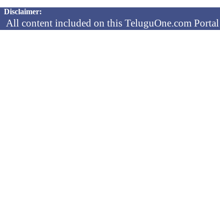
Copyright © 2026 TeluguOne NEWS - All Rights Reserved
Disclaimer:
All content included on this TeluguOne.com Portal 
audio clips, is the property of ObjectOne Informati
by copyright laws. The collection, arrangement and 
channels is the exclusive property of ObjectOne In
protected copyright laws.
You may not copy, reproduce, distribute, p
transmit, or in any other way exploit any
ObjectOne Information Systems Ltd or our