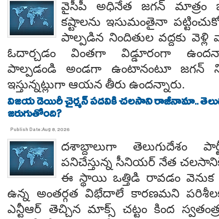
వైసీపీ అధినేత జగన్ మాత్రం 
కష్టాలను ఇసుమంతైనా పట్టించుక
పాల్పడిన నిందితుల వద్దకు వెళ్లి వ
ఓదార్చడం వింతగా విడ్డూరంగా ఉందన్
పాల్పడండి అండగా ఉంటానంటూ జగన్ ని
ఇస్తున్నట్లుగా ఆయన తీరు ఉందన్నారు.
విజయ డెయిరీ చైర్మన్ పదవికి చలసాని రాజీనామా.. తె
జరుగుతోంది?
Publish Date:Aug 8, 2026
దశాబ్దాలుగా తెలుగుదేశం పార్
పనిచేస్తున్న సీనియర్ నేత చలసానిక
ఈ స్థాయి ఒత్తిడి రావడం వెనుక కృష
ఉన్న అంతర్గత విభేదాలే కారణమని పరిశీల
ఎన్టీఆర్ తెచ్చిన మాక్స్ చట్టం కింద స్వతంత