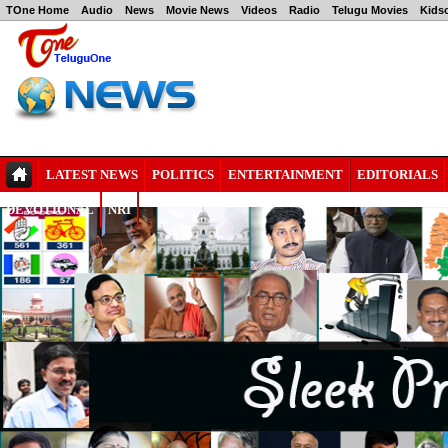
TOne Home
Audio
News
Movie News
Videos
Radio
Telugu Movies
Kids
LATEST NEWS
POLITICS
ENTERTAINMENT
EDITORIALS
DEVOTIONAL
NRI