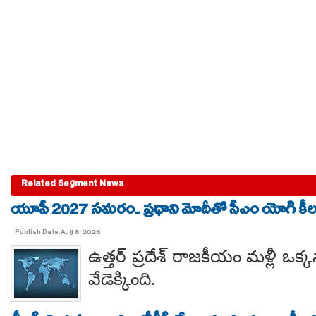
Related Segment News
యూపీ 2027 సమరం.. ప్రధాని మోదీతో సీఎం యోగి కీలక 
Publish Date:Aug 8, 2026
ఉత్తర్ ప్రదేశ్ రాజకీయం మళ్లీ ఒక్క
వేడెక్కింది.