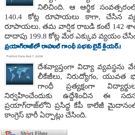
నిలిచింది. ఆ ఆర్థిక సంవత్సర
140.4 కోట్ల రూపాయలు కాగా, చేసిన వ్
రూపాయలు. తమ వార్షిక రాబడి కంటే 142 శ
దాదాపు 199.8 కోట్ల మేర ఎక్కువ వ్యయం చేసిం
ప్రయాగ్‌రాజ్‌లో రాహుల్ గాంధీ సభకు లైన్ క్లియర్.!
Publish Date:Aug 7, 2026
దేశవ్యాప్తంగా విద్యా వ్యవస్థను వేధి
లీకేజీలు, నిరుద్యోగం, యువత భవ
గాంధీ ప్రత్యక్షంగా విద్యార
నిర్వహించేందుకు ఉద్దేశించిన ఈ స
ప్రయాగ్‌రాజ్‌లోని ప్రసిద్ధ కేపీ కాలేజీ మైదాన
కాంగ్రెస్ భారీ ఏర్పాట్లు చేసింది.