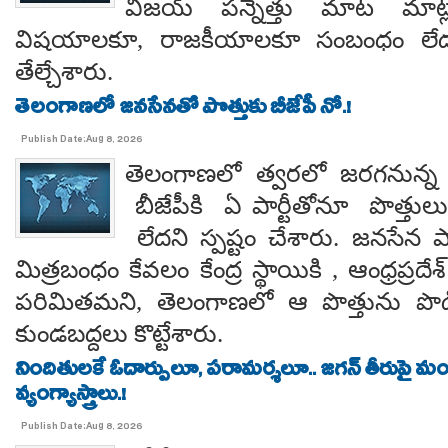
విజయ్ పన్నెత్తు మాట మాట్లా
విషయాలకూ, రాజకీయాలకూ సంబంధం లేదన
తేల్చేశారు.
తెలంగాణలో జనసేనతో పొత్తుకు బీజేపీ నో.!
Publish Date:Aug 8, 2026
తెలంగాణలో త్వరలో జరగనున్న స
బీజేపీకి ఏ పార్టీతోనూ పొత్తుల
లేదని స్పష్టం చేశారు. జనసేన ప
మిత్రబంధం కేవలం కేంద్ర స్థాయికి , ఆంధ్రప్రదేశ్
పరిమితమని, తెలంగాణలో ఆ పొత్తును పొడిగిం
కుండబద్దలు కొట్టేశారు.
నిందితులకే ఓదార్పులూ, పరామర్శలూ.. జగన్ తీరుపై మం
వ్యంగ్యాస్త్రాలు.!
Publish Date:Aug 8, 2026