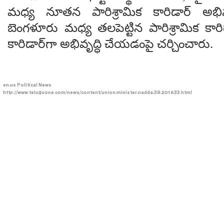
మధ్య నూతన పారిశ్రామిక కారిడార్‌ అభివృ
బెంగళూరు మధ్య తలపెట్టిన పారిశ్రామిక కారిడా
కారిడార్‌గా అభివృద్ధి చేయడంపై చర్చించారు.
en-us
Political News
http://www.teluguone.com/news/content/union-minister-nadda-39-201633.html