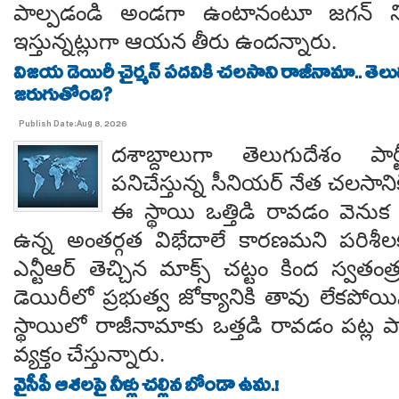
పాల్పడండి అండగా ఉంటానంటూ జగన్ ని
ఇస్తున్నట్లుగా ఆయన తీరు ఉందన్నారు.
విజయ డెయిరీ చైర్మన్ పదవికి చలసాని రాజీనామా.. తె
జరుగుతోంది?
Publish Date:Aug 8, 2026
దశాబ్దాలుగా తెలుగుదేశం పార్
పనిచేస్తున్న సీనియర్ నేత చలసానిక
ఈ స్థాయి ఒత్తిడి రావడం వెనుక కృష
ఉన్న అంతర్గత విభేదాలే కారణమని పరిశీల
ఎన్టీఆర్ తెచ్చిన మాక్స్ చట్టం కింద స్వతంత
డెయిరీలో ప్రభుత్వ జోక్యానికి తావు లేకపో
స్థాయిలో రాజీనామాకు ఒత్తడి రావడం పట్ల ప
వ్యక్తం చేస్తున్నారు.
వైసీపీ ఆశలపై నీళ్లు చల్లిన బోండా ఉమ.!