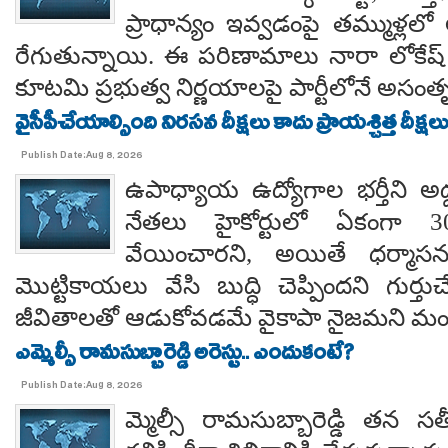
ప్రాధాన్యం ఇవ్వడంపై తమ్ముళ్లలో
రేగుతున్నాయి. ఈ పరిణామాలు నారా లోకేష్
కూటమి ప్రభుత్వ నిర్ణయాలపై పార్టీలోనే అసంతృప్
వైసీపీచేయాల్సింది నిరసన దీక్షలు కాదు ప్రాయశ్చిత్త దీక్షలు.. కో
Publish Date:Aug 8, 2026
ఉపాధ్యాయ ఉద్యోగాల భర్తీని అడ్
నేతలు హైకోర్టులో ఏకంగా 30
వేయించారని, అయితే ధర్మాసనం
మొట్టికాయలు వేసి బుద్ధి చెప్పిందని గుర్తుచ
జీవితాలతో ఆడుకోవడమే వైకాపా నైజమని మండ
ఎమ్మెల్సీ రామసుబ్బారెడ్డి అరెస్టు.. ఎందుకంటే?
Publish Date:Aug 8, 2026
మ్మెల్సీ రామసుబ్బారెడ్డి తన 