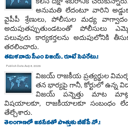
కలిసి దీక్షా శిబిరానికి చేరుకున్న
అనుమతి లేదంటూ వారిని అడ్డు
వైపీపీ శ్రేణులు, పోలీసుల మధ్య వాగ్వాదం జ
అదుపుతప్పుతుండటంతో పోలీసులు ఎమ్మ
పలువురు కార్యకర్తలను అదుపులోనికి తీసు
తరలించారు.
తమిళనాడు సీఎం విజయ్.. రూటే సెపరేటు.!
Publish Date:Aug 8, 2026
విజయ్ రాజకీయ ప్రత్యర్థుల విమర్
తన భార్యపై గానీ, కోర్టులో ఉన్న విడ
విజయ్ పన్నెత్తు మాట మాట్లా
విషయాలకూ, రాజకీయాలకూ సంబంధం లేదన
తేల్చేశారు.
తెలంగాణలో జనసేనతో పొత్తుకు బీజేపీ నో.!