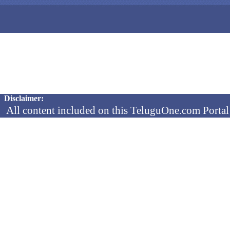
Copyright © 2026 TeluguOne NEWS - All Rights Reserved
Disclaimer:
All content included on this TeluguOne.com Portal 
audio clips, is the property of ObjectOne Informati
by copyright laws. The collection, arrangement and 
channels is the exclusive property of ObjectOne In
protected copyright laws.
You may not copy, reproduce, distribute, p
transmit, or in any other way exploit any
ObjectOne Information Systems Ltd or our