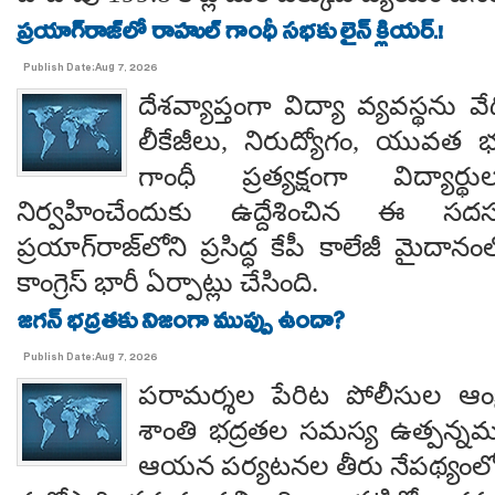
ప్రయాగ్‌రాజ్‌లో రాహుల్ గాంధీ సభకు లైన్ క్లియర్.!
Publish Date:Aug 7, 2026
దేశవ్యాప్తంగా విద్యా వ్యవస్థను వేధి
లీకేజీలు, నిరుద్యోగం, యువత భవ
గాంధీ ప్రత్యక్షంగా విద్యార
నిర్వహించేందుకు ఉద్దేశించిన ఈ స
ప్రయాగ్‌రాజ్‌లోని ప్రసిద్ధ కేపీ కాలేజీ మైదాన
కాంగ్రెస్ భారీ ఏర్పాట్లు చేసింది.
జగన్ భద్రతకు నిజంగా ముప్పు ఉందా?
Publish Date:Aug 7, 2026
పరామర్శల పేరిట పోలీసుల ఆంక్
శాంతి భద్రతల సమస్య ఉత్పన్నమ
ఆయన పర్యటనల తీరు నేపథ్యంలో