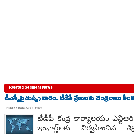
Related Segment News
డీఎస్సీపై దుష్ప్రచారం.. టీడీపీ శ్రేణులకు చంద్రబాబు కీ
Publish Date:Aug 8, 2026
టీడీపీ కేంద్ర కార్యాలయం ఎన్టీ
ఇంఛార్జ్‌లకు నిర్వహించిన శ