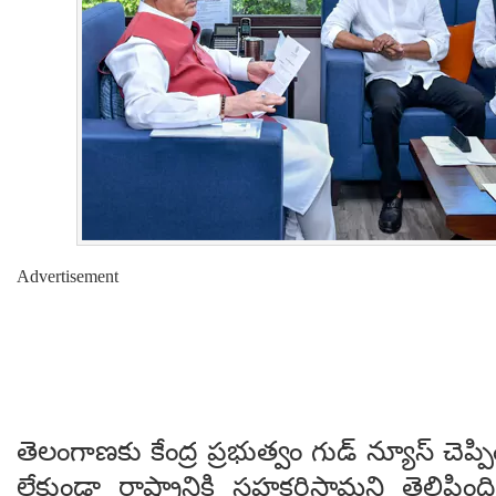
Advertisement
తెలంగాణకు కేంద్ర ప్రభుత్వం గుడ్ న్యూస్ చెప
లేకుండా రాష్ట్రానికి సహకరిస్తామని తెలిప