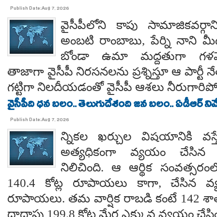
Publish Date:Aug 7, 2026
వైసీపీలోని కాపు సామాజికవర్గా
అంబటి రాంబాబు, పేర్ని నాని మ
బోండా ఉమా మద్దతుగా గళమెత
తాజాగా వైసీపీ నిరసనలను ప్రశ్నిస్తూ ఆ పార్ట
గట్టిగా నిలదీయడంతో వైసీపీ ఆశలు నీరుగార
వైసీపీది ధన బలం.. తెలుగుదేశంది జన బలం.. ఏడీఆర్ నివేది
Publish Date:Aug 7, 2026
న్నికల ఖర్చుల విషయానికి వస్త
అత్యధికంగా వ్యయం చేసిన ప్
నిలిచింది. ఆ ఆర్థిక సంవత్సర
140.4 కోట్ల రూపాయలు కాగా, చేసిన వ్
రూపాయలు. తమ వార్షిక రాబడి కంటే 142 శ
దాదాపు 199.8 కోట్ల మేర ఎక్కువ వ్యయం చేసిం