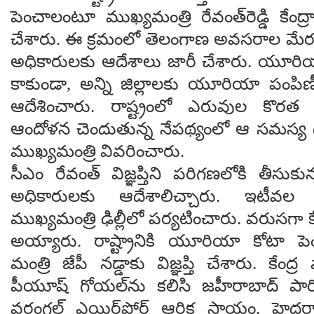
పెంచాలంటూ ముఖ్యమంత్రి రేవంత్‌రెడ్డి కేంద్రాన
చేశారు. ఈ క్రమంలో తెలంగాణ అవసరాల మేరకు క
అధికారులకు ఆదేశాలు జారీ చేశారు. యూరియాన
కాకుండా, అన్ని జిల్లాలకు యూరియా పంపిణ
ఆదేశించారు. రాష్ట్రంలో ఎరువుల కొరత
ఆందోళన చెందుతున్న నేపథ్యంలో ఆ సమస్య గుర
ముఖ్యమంత్రి వివరించారు.
సీఎం రేవంత్ విజ్ఞప్తిని పరిగణలోకి తీసుక
అధికారులకు ఆదేశాలిచ్చారు. ఇటీవల 
ముఖ్యమంత్రి ఢిల్లీలో పర్యటించారు. వరుసగా క
అయ్యారు. రాష్ట్రానికి యూరియా కోటా ప
మంత్రి జేపీ నడ్డాకు విజ్ఞప్తి చేశారు. కేంద్
పీయూష్‌ గోయల్‌ను కలిసి జహీరాబాద్‌ పారిశ్రా
వరంగల్‌ ఎయిర్‌ఫోర్ట్ ఆర్థిక సాయం, హైద