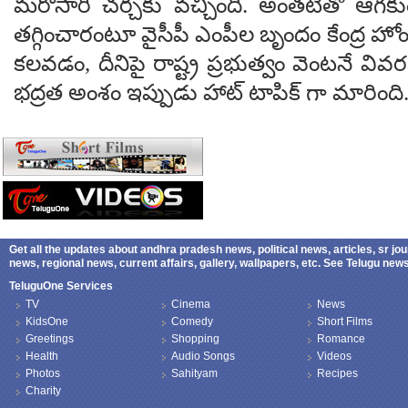
మరోసారి చర్చకు వచ్చింది. అంతటితో ఆగకుం
తగ్గించారంటూ వైసీపీ ఎంపీల బృందం కేంద్ర హో
కలవడం, దీనిపై రాష్ట్ర ప్రభుత్వం వెంటనే వ
భద్రత అంశం ఇప్పుడు హాట్ టాపిక్ గా మారింది
Get all the updates about andhra pradesh news, political news, articles, sr jo
news, regional news, current affairs, gallery, wallpapers, etc. See Telugu ne
TeluguOne Services
TV
Cinema
News
KidsOne
Comedy
Short Films
Greetings
Shopping
Romance
Health
Audio Songs
Videos
Photos
Sahityam
Recipes
Charity