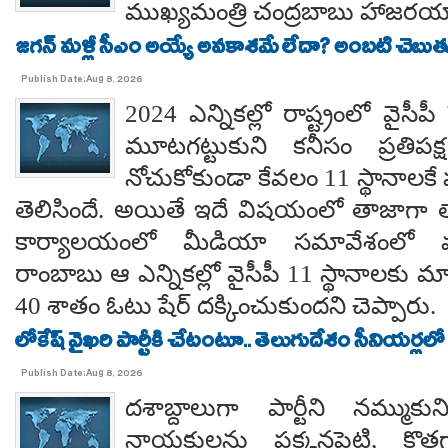
ముఖ్యమంత్రి చంద్రబాబు హాజరయ్
జగన్ మళ్లీ సీఎం అయ్యే అవకాశమే లేదా? అంబటి చెబుతు
Publish Date:Aug 8, 2026
2024 ఎన్నికల్లో రాష్ట్రంలో వైస
మూటగట్టుకుని కనీసం ప్రతిప
నోచుకోకుండా కేవలం 11 స్థానాలక
తెలిసిందే. అయితే ఇదే విషయంలో తాజాగా తాడేప
కార్యాలయంలో మీడియా సమావేశంలో మ
రాంబాబు ఆ ఎన్నికల్లో వైసీపీ 11 స్థానాలకు 
40 శాతం ఓటు షేర్ దక్కించుకుందని చెప్పారు.
లోకేష్ వైఖరి పార్టీకి చేటంటూ.. తెలుగుదేశం సీనియర్లలో
Publish Date:Aug 8, 2026
దశాబ్దాలుగా పార్టీని నమ్ముక
నాయకులను పక్కనపెట్టి, కొత్త