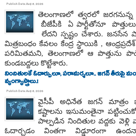
Publish Date:Aug 8, 2026
తెలంగాణలో త్వరలో జరగనున్న స
బీజేపీకి ఏ పార్టీతోనూ పొత్తుల
లేదని స్పష్టం చేశారు. జనసేన ప
మిత్రబంధం కేవలం కేంద్ర స్థాయికి , ఆంధ్రప్రదేశ్
పరిమితమని, తెలంగాణలో ఆ పొత్తును పొడిగిం
కుండబద్దలు కొట్టేశారు.
నిందితులకే ఓదార్పులూ, పరామర్శలూ.. జగన్ తీరుపై మం
వ్యంగ్యాస్త్రాలు.!
Publish Date:Aug 8, 2026
వైసీపీ అధినేత జగన్ మాత్రం 
కష్టాలను ఇసుమంతైనా పట్టించుక
పాల్పడిన నిందితుల వద్దకు వెళ్లి వ
ఓదార్చడం వింతగా విడ్డూరంగా ఉందన్