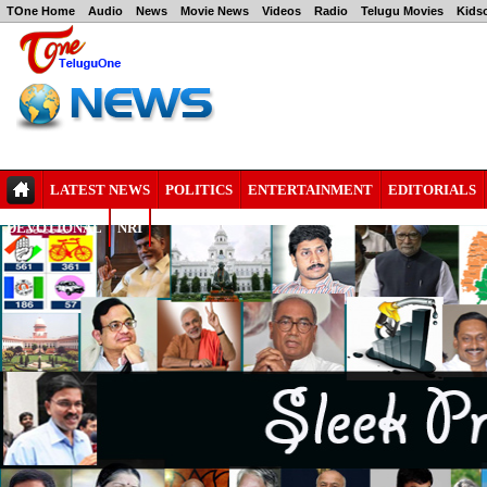
TOne Home
Audio
News
Movie News
Videos
Radio
Telugu Movies
Kids
LATEST NEWS
POLITICS
ENTERTAINMENT
EDITORIALS
DEVOTIONAL
NRI