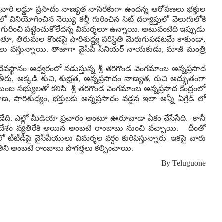
రీవారి లడ్డూ ప్రసాదం నాణ్యత నాసిరకంగా ఉందన్న ఆరోపణలు భక్తుల
నియోగించిన నెయ్యి కల్తీ గురించిన సిట్ దర్యాప్తులో వెలుగులోకి
గురించి పట్టించుకోలేదన్న విమర్శలూ ఉన్నాయి. అటువంటిది ఇప్పుడు
 తిరుమల కొండపై పారిశుద్ధ్య పరిస్థితి మెరుగుపడటమే కాకుండా,
శలు వస్తున్నాయి. తాజాగా వైసీపీ సీనియర్ నాయకుడు, మాజీ మంత్రి
థానం ఆధ్వరంలో నడుస్తున్న శ్రీ తరిగొండ వెంగమాంబ అన్నప్రసాద
న తీరు, అక్కడి శుచి, శుభ్రత, అన్నప్రసాదం నాణ్యత, రుచి అద్భుతంగా
బ సభ్యులతో కలిసి శ్రీ తరిగొండ వెంగమాంబ అన్నప్రసాద కేంద్రంలో
పారిశుధ్యం, భక్తులకు అన్నప్రసాదం వడ్డన ఇలా అన్నీ ఏగ్రేడ్ లో
 ఉండేది. ఎల్లో మీడియా ప్రచారం అంటూ ఊరూవాడా ఏకం చేసేసేది. కానీ
గుదేశం వ్యతిరేకి అయిన అంబటి రాంబాబు నుంచి వచ్చాయి. దీంతో
టీటీడీపై వైసీపీయులు విమర్శల వర్షం కురిపిస్తున్నారు. ఇకపై వారు
థితిని అంబటి రాంబాబు పొగత్తలు కల్పించాయి.
By
Teluguone