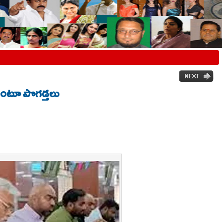
 అంటూ పొగడ్తలు