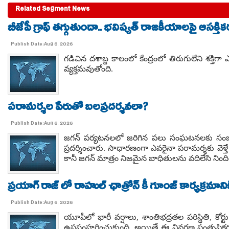
Related Segment News
బీజేపీ గ్రాఫ్ తగ్గుతుందా.. భవిష్యత్ రాజకీయాలపై ఆసక్తికర 
Publish Date:Aug 6, 2026
గడిచిన దశాబ్ద కాలంలో కేంద్రంలో తిరుగులేని శక్తిగా 
వ్యక్తమవుతోంది.
పరామర్శల పేరుతో బలప్రదర్శనలా?
Publish Date:Aug 6, 2026
జగన్ పర్యటనలలో జరిగిన పలు సంఘటనలకు సంబ
ప్రదర్శించారు. సాధారణంగా ఎవరైనా పరామర్శకు వె
కానీ జగన్ మాత్రం నిజమైన బాధితులను వదిలేసి నింద
ప్రయాగ్ రాజ్ లో రాహుల్ ఛాత్రోన్ కీ గూంజ్ కార్యక్ర
Publish Date:Aug 6, 2026
యూపీలో భారీ వర్షాలు, శాంతిభద్రతల పరిస్థితి, క
ఉపసంహరించుకుంది. అయితే ఈ వివరణ సంతృప్తికరంగా 