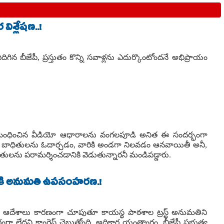
విశ్లేషణ..!
ఎదిగిన బీజేపీ, ప్రస్తుతం కొన్ని సవాళ్లను ఎదుర్కొంటోందనే అభిప్రాయం
ంధించిన వీడియో ఆధారాలను వంగలపూడి అనిత ఈ సందర్భంగా
ళ్తే బాధితులను ఓదార్చడం, వారికి అండగా నిలవడం ఆనవాయితీ అనీ,
ితులను పరామర్శించడానికి వెడుతున్నారనీ మండిపడ్డారు.
మానికి అనుమతి ఉపసంహరణ.!
ోర్టు ఆదేశాలు కారణంగా చూపుతూ కాయస్థ పాఠశాల ట్రస్ట్ అనుమతిని
లేదని కాంగ్రెస్ చెబుతోంది. అధికార యంత్రాంగం, బీజేపీ ప్రభుత్వ