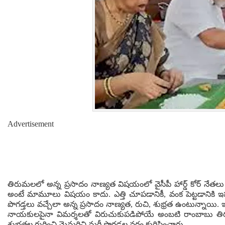
Advertisement
తిరుమలలో అన్న ప్రసాదం నాణ్యత విషయంలో వైసీపీ హార్డ్ కోర్ నేతలు
అంటే మామూలు విషయం కాదు. ఎత్తి చూపడానికీ, వంక పెట్టడానికి ఇసు
పొగడ్తలు వచ్చేలా అన్న ప్రసాదం నాణ్యత, రుచి, శుభ్రత ఉంటున్నాయి. ఇ
నాయకులపైనా విమర్శలతో విరుచుకుపడిపోయే అంబటి రాంబాబు తిరుమల
శుభ్రతల గురించి మైమరిచి మరీ పొగడ్తల వర్షం కురిపించారు.