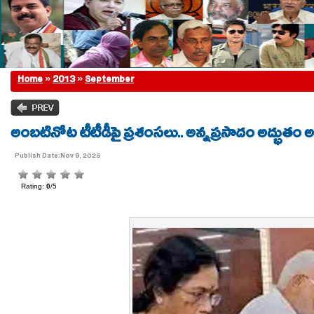
Home
»
2013
»
September
అంబటినోట టీటీడీపై ప్రశంసలు.. అన్నప్రసాదం అద్భుతం
Publish Date:Nov 9, 2025