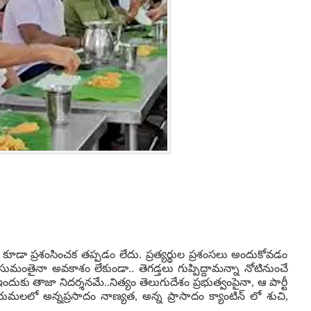
 కూడా ప్రశంసించక తప్పడం లేదు. ప్రత్యర్థుల ప్రశంసలు అందుకోవడం
మంతైనా అవకాశం లేకుండా.. తెగడ్తలు గుప్పిద్దామన్నా నోటినుంచే
ందుకు తాజా నిదర్శనమే..నిత్యం తెలుగుదేశం ప్రభుత్వంపైనా, ఆ పార్టీ
లో అన్నప్రసాదం నాణ్యత, అన్న ప్రాసాదం క్యాంటిన్ లో శుచి,