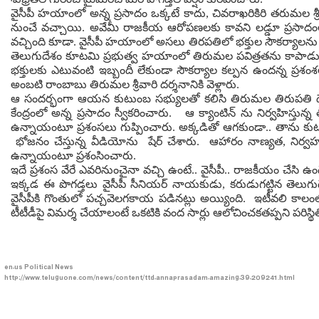
వైసీపీ హయాంలో అన్న ప్రసాదం ఒక్కటే కాదు, చివరాఖరికిరి తరుమల శ్
నుంచే వచ్చాయి. అవేమీ రాజకీయ ఆరోపణలకు కావని లడ్డూ ప్రసాదంలో వి
వచ్చింది కూడా. వైసీపీ హయాంలో అసలు తిరపతిలో భక్తుల సౌకర్యాలను 
తెలుగుదేశం కూటమి ప్రభుత్వ హయాంలో తిరుమల పవిత్రతను కాపాడుతూ,
భక్తులకు ఎటువంటి ఇబ్బందీ లేకుండా సౌకర్యాల కల్పన ఉందన్న ప్రశం
అంబటి రాంబాబు తిరుమల శ్రీవారి దర్శనానికి వెళ్లారు.
ఆ సందర్భంగా ఆయన కుటుంబ సభ్యులతో కలిసి తిరుమల తిరుపతి దేవస్
కేంద్రంలో అన్న ప్రసాదం స్వీకరించారు. ఆ క్యాంటిన్ ను నిర్వహిస్తున్
ఉన్నాయంటూ ప్రశంసలు గుప్పించారు. అక్కడితో ఆగకుండా.. తాను కుటుం
భోజనం చేస్తున్న వీడియోను షేర్ చేశారు. ఆహారం నాణ్యత, నిర్వహణ, 
ఉన్నాయంటూ ప్రశంసించారు.
ఇదే ప్రశంస వేరే ఎవరినుంచైనా వచ్చి ఉంటే.. వైసీపీ.. రాజకీయం చేసి
ఇక్కడ ఈ పొగడ్తలు వైసీపీ సీనియర్ నాయకుడు, కరుడుగట్టిన తెలు
వైసీపీకి గొంతులో పచ్చవెలగకాయ పడినట్లు అయ్యింది. ఇటీవలి కాలంలో 
టీటీడీపై విమర్శ చేయాలంటే ఒకటికి వంద సార్లు ఆలోచించకతప్పని పరిస్
en-us
Political News
http://www.teluguone.com/news/content/ttd-annaprasadam-amazing-39-209241.html