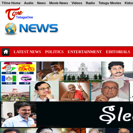
TOne Home
Audio
News
Movie News
Videos
Radio
Telugu Movies
Kids
LATEST NEWS
POLITICS
ENTERTAINMENT
EDITORIALS