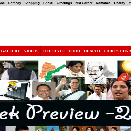
one
Comedy
Shopping
Bhakti
Greetings
NRI Corner
Romance
Charity
M
GALLERY
VIDEOS
LIFE STYLE
FOOD
HEALTH
LADIE'S CON