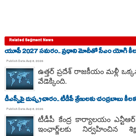
Related Segment News
యూపీ 2027 సమరం.. ప్రధాని మోదీతో సీఎం యోగి కీలక 
Publish Date:Aug 8, 2026
ఉత్తర్ ప్రదేశ్ రాజకీయం మళ్లీ ఒక్క
వేడెక్కింది.
డీఎస్సీపై దుష్ప్రచారం.. టీడీపీ శ్రేణులకు చంద్రబాబు కీ
Publish Date:Aug 8, 2026
టీడీపీ కేంద్ర కార్యాలయం ఎన్టీ
ఇంఛార్జ్‌లకు నిర్వహించిన శ