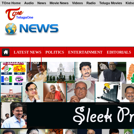
TOne Home
Audio
News
Movie News
Videos
Radio
Telugu Movies
Kids
LATEST NEWS
POLITICS
ENTERTAINMENT
EDITORIALS
DEVOTIONAL
NRI