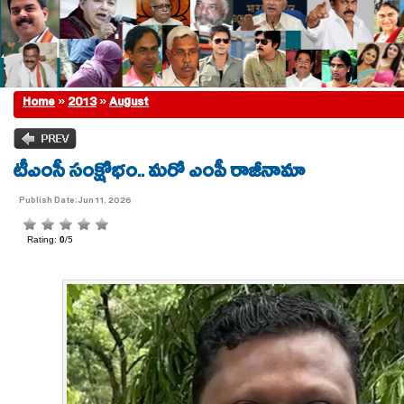
Home
»
2013
»
August
టీఎంసీ సంక్షోభం.. మరో ఎంపీ రాజీనామా
Publish Date:Jun 11, 2026