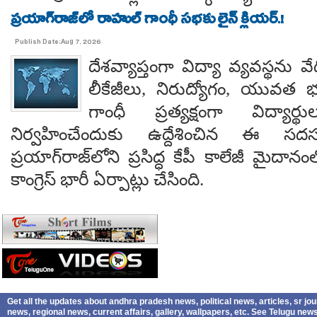
ప్రయాగ్‌రాజ్‌లో రాహుల్ గాంధీ సభకు లైన్ క్లియర్.!
Publish Date:Aug 7, 2026
దేశవ్యాప్తంగా విద్యా వ్యవస్థను వేధి
లీకేజీలు, నిరుద్యోగం, యువత భవ
గాంధీ ప్రత్యక్షంగా విద్యార
నిర్వహించేందుకు ఉద్దేశించిన ఈ స
ప్రయాగ్‌రాజ్‌లోని ప్రసిద్ధ కేపీ కాలేజీ మైదాన
కాంగ్రెస్ భారీ ఏర్పాట్లు చేసింది.
Get all the updates about andhra pradesh news, political news, articles, sr jo
news, regional news, current affairs, gallery, wallpapers, etc. See Telugu ne