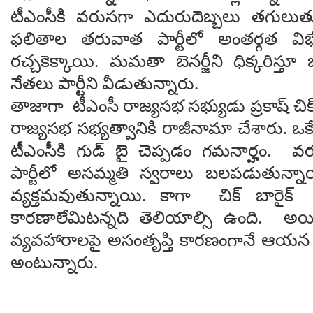
టీఎంసీకి వరుసగా ఎదురుదెబ్బలు తగులుత
ఫలితాల తరువాత పార్టీలో అంతర్గత విభే
రచ్చకెక్కాయి. మమతా బెనర్జీని ధిక్కరిస్తూ 
నేతలు పార్టీని వీడుతున్నారు.
తాజాగా టీఎంసీ రాజ్యసభ సభ్యుడు ప్రకాష్ చిక్ 
రాజ్యసభ సభ్యత్వానికి రాజీనామా చేశారు. ఒ
టీఎంసీకి గుడ్ బై చెప్పడం గమనార్హం. 
పార్టీలో అసమ్మతి స్వరాలు బలపడుతున్న
వ్యక్తమవుతున్నాయి. కాగా చిక్ బారైక
కారణాలేమిటన్నది తెలియాల్సి ఉంది. అయిత
వ్యవహారాలపై అసంతృప్తి కారణంగానే ఆయన 
అంటున్నారు.