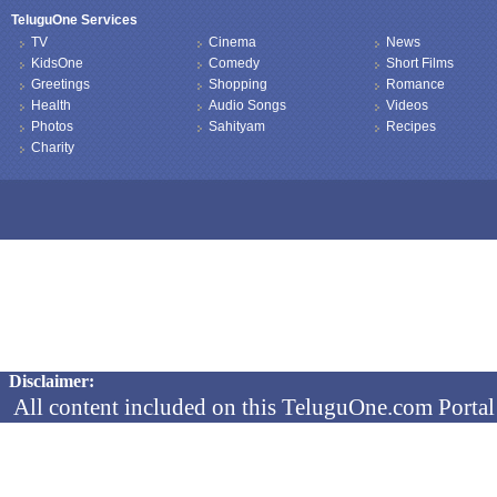
TeluguOne Services
TV
Cinema
News
KidsOne
Comedy
Short Films
Greetings
Shopping
Romance
Health
Audio Songs
Videos
Photos
Sahityam
Recipes
Charity
Copyright © 2026 TeluguOne NEWS - All Rights Reserved
Disclaimer:
All content included on this TeluguOne.com Portal 
audio clips, is the property of ObjectOne Informati
by copyright laws. The collection, arrangement and 
channels is the exclusive property of ObjectOne In