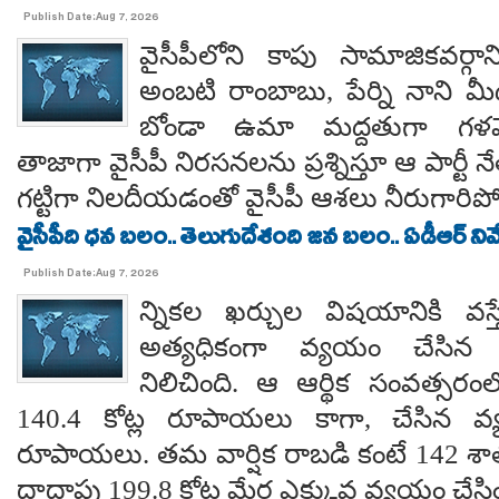
Publish Date:Aug 7, 2026
వైసీపీలోని కాపు సామాజికవర్గా
అంబటి రాంబాబు, పేర్ని నాని మ
బోండా ఉమా మద్దతుగా గళమెత
తాజాగా వైసీపీ నిరసనలను ప్రశ్నిస్తూ ఆ పార్ట
గట్టిగా నిలదీయడంతో వైసీపీ ఆశలు నీరుగార
వైసీపీది ధన బలం.. తెలుగుదేశంది జన బలం.. ఏడీఆర్ నివేది
Publish Date:Aug 7, 2026
న్నికల ఖర్చుల విషయానికి వస్త
అత్యధికంగా వ్యయం చేసిన ప్
నిలిచింది. ఆ ఆర్థిక సంవత్సర
140.4 కోట్ల రూపాయలు కాగా, చేసిన వ్
రూపాయలు. తమ వార్షిక రాబడి కంటే 142 శ
దాదాపు 199.8 కోట్ల మేర ఎక్కువ వ్యయం చేసిం