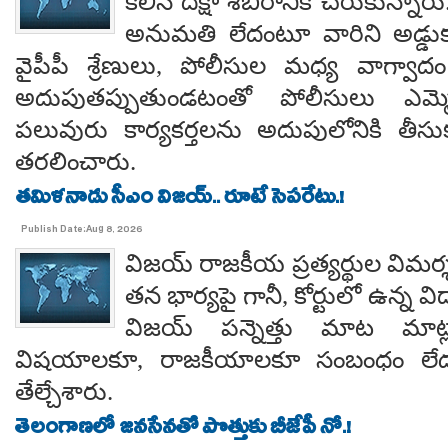
కలిసి దీక్షా శిబిరానికి చేరుకున్న
అనుమతి లేదంటూ వారిని అడ్డు
వైపీపీ శ్రేణులు, పోలీసుల మధ్య వాగ్వాదం జ
అదుపుతప్పుతుండటంతో పోలీసులు ఎమ్మ
పలువురు కార్యకర్తలను అదుపులోనికి తీసు
తరలించారు.
తమిళనాడు సీఎం విజయ్.. రూటే సెపరేటు.!
Publish Date:Aug 8, 2026
విజయ్ రాజకీయ ప్రత్యర్థుల విమర్
తన భార్యపై గానీ, కోర్టులో ఉన్న విడ
విజయ్ పన్నెత్తు మాట మాట్లా
విషయాలకూ, రాజకీయాలకూ సంబంధం లేదన
తేల్చేశారు.
తెలంగాణలో జనసేనతో పొత్తుకు బీజేపీ నో.!