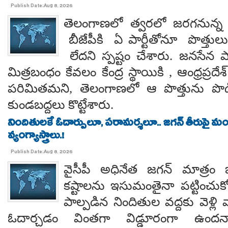
Publish Date:Aug 8, 2026
తెలంగాణలో త్వరలో జరగనున్న స
బీజేపీకి ఏ పార్టీతోనూ పొత్తుల
లేదని స్పష్టం చేశారు. జనసేన ప
మిత్రబంధం కేవలం కేంద్ర స్థాయికి , ఆంధ్రప్రదేశ్
పరిమితమని, తెలంగాణలో ఆ పొత్తును పొడిగిం
కుండబద్దలు కొట్టేశారు.
నిందితులకే ఓదార్పులూ, పరామర్శలూ.. జగన్ తీరుపై మం
వ్యంగ్యాస్త్రాలు.!
Publish Date:Aug 8, 2026
వైసీపీ అధినేత జగన్ మాత్రం 
కష్టాలను ఇసుమంతైనా పట్టించుక
పాల్పడిన నిందితుల వద్దకు వెళ్లి వ
ఓదార్చడం వింతగా విడ్డూరంగా ఉందన్