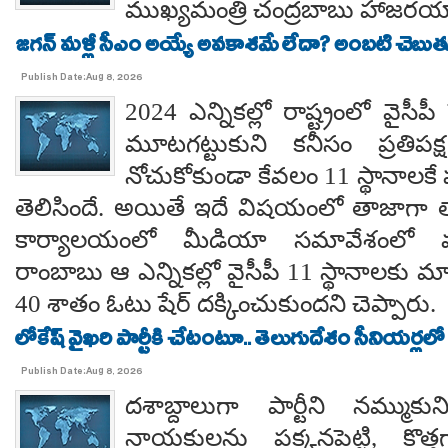
ముఖ్యమంత్రి చంద్రబాబు హాజరయ్
జగన్ మళ్లీ సీఎం అయ్యే అవకాశమే లేదా? అంబటి చెబుతు
Publish Date:Aug 8, 2026
2024 ఎన్నికల్లో రాష్ట్రంలో వైస
మూటగట్టుకుని కనీసం ప్రతిప
నోచుకోకుండా కేవలం 11 స్థానాలక
తెలిసిందే. అయితే ఇదే విషయంలో తాజాగా తాడేప
కార్యాలయంలో మీడియా సమావేశంలో మ
రాంబాబు ఆ ఎన్నికల్లో వైసీపీ 11 స్థానాలకు 
40 శాతం ఓటు షేర్ దక్కించుకుందని చెప్పారు.
లోకేష్ వైఖరి పార్టీకి చేటంటూ.. తెలుగుదేశం సీనియర్లలో
Publish Date:Aug 8, 2026
దశాబ్దాలుగా పార్టీని నమ్ముక
నాయకులను పక్కనపెట్టి, కొత్త