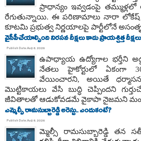
ప్రాధాన్యం ఇవ్వడంపై తమ్ముళ్లలో
రేగుతున్నాయి. ఈ పరిణామాలు నారా లోకేష్
కూటమి ప్రభుత్వ నిర్ణయాలపై పార్టీలోనే అసంతృప్
వైసీపీచేయాల్సింది నిరసన దీక్షలు కాదు ప్రాయశ్చిత్త దీక్షలు.. కో
Publish Date:Aug 8, 2026
ఉపాధ్యాయ ఉద్యోగాల భర్తీని అడ్
నేతలు హైకోర్టులో ఏకంగా 30
వేయించారని, అయితే ధర్మాసనం
మొట్టికాయలు వేసి బుద్ధి చెప్పిందని గుర్తుచ
జీవితాలతో ఆడుకోవడమే వైకాపా నైజమని మండ
ఎమ్మెల్సీ రామసుబ్బారెడ్డి అరెస్టు.. ఎందుకంటే?
Publish Date:Aug 8, 2026
మ్మెల్సీ రామసుబ్బారెడ్డి తన 