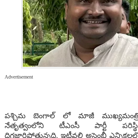
Advertisement
పశ్చిమ బెంగాల్ లో మాజీ ముఖ్యమంత్
నేతృత్వంలోని టీఎంసీ పార్టీ పరిస్
దిగజారిపోతున్నది. ఇటీవలి అసెంబ్లీ ఎన్న