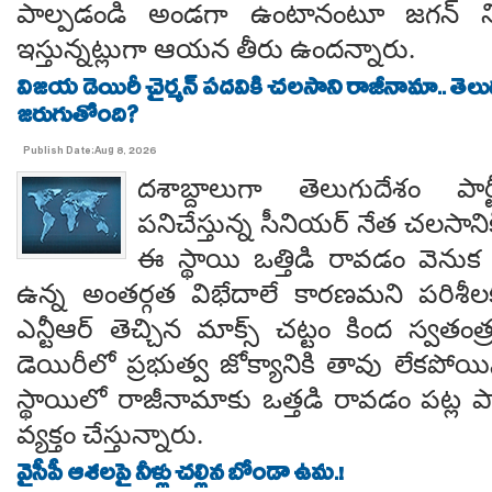
పాల్పడండి అండగా ఉంటానంటూ జగన్ ని
ఇస్తున్నట్లుగా ఆయన తీరు ఉందన్నారు.
విజయ డెయిరీ చైర్మన్ పదవికి చలసాని రాజీనామా.. తె
జరుగుతోంది?
Publish Date:Aug 8, 2026
దశాబ్దాలుగా తెలుగుదేశం పార్
పనిచేస్తున్న సీనియర్ నేత చలసానిక
ఈ స్థాయి ఒత్తిడి రావడం వెనుక కృష
ఉన్న అంతర్గత విభేదాలే కారణమని పరిశీల
ఎన్టీఆర్ తెచ్చిన మాక్స్ చట్టం కింద స్వతంత
డెయిరీలో ప్రభుత్వ జోక్యానికి తావు లేకపో
స్థాయిలో రాజీనామాకు ఒత్తడి రావడం పట్ల ప
వ్యక్తం చేస్తున్నారు.
వైసీపీ ఆశలపై నీళ్లు చల్లిన బోండా ఉమ.!