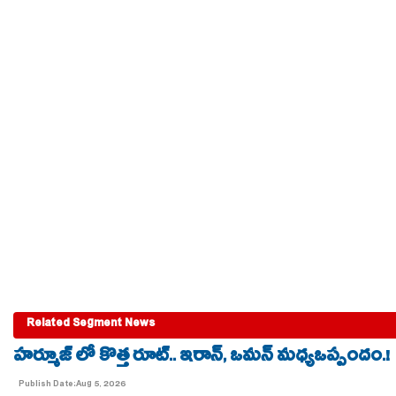
Related Segment News
హర్మూజ్ లో కొత్త రూట్.. ఇరాన్, ఒమన్ మధ్యఒప్పందం.!
Publish Date:Aug 5, 2026