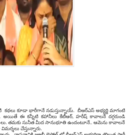
టి క‌థ‌లు కూడా భారీగానే న‌డుస్తున్నాయ్. బీఆర్ఎస్ అభ్య‌ర్ధి మాగంటి
 అయితే ఈ క‌న్నీటి క‌హానీలు కేటీఆర్, హ‌రీష్ కావాల‌నే ద‌గ్గ‌రుండి
 త‌దిత‌రులు. త‌మ‌కు సునీత మీద సానుభూతి ఉందంటూనే.. ఆమెను కావాల‌నే
టూ విమర్శలు చేస్తున్నారు.
ారు. వాస్తవానికి జూబ్లీ బైపోల్ లో బీఆర్ఎస్ అభ్యర్థిగా తొలుత పార్టీ