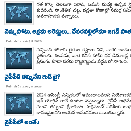
గత కొన్ని నెలలుగా ఇరాన్, ఒమన్ మధ్య ఉన్నత స్
కుదిరింది. సాంకేతిక, చట్ట, భద్రతా కోణాల్లో సమగ్ర
అవగాహనకు వచ్చాయి.
వెన్నుపోటు, అక్రమ అరెస్టులు... దేవరపల్లిలోనూ జగన్ పాత
Publish Date:Aug 5, 2026
వచ్చినది పోగాకు రైతుల కష్టాలు విని, వారికి
రైతులను కలవడం, వారి కనీస హామీ ధర డిమాండ్ల క
ప్రసంగం కూడా పరమ రొట్టకొట్టుడు పద్ధతిలో సాగింది.
వైసీపీకి తమ్మినేని గుడ్ బై?
Publish Date:Aug 5, 2026
2024 అసెంబ్లీ ఎన్నికలలో ఆముదాలవలస నియోజకవర్
ఇన్ యాక్టివ్ గానే ఉంటూ వస్తున్నారు. వైసీపీ 
నుంచి తప్పించి శ్రీకాకుళం పార్లమెంట్ పరిశీలక బ
కారణమైందని ఆయన అనుచరులు చెబుతున్నారు.
వైసీపీలో అంతే.!