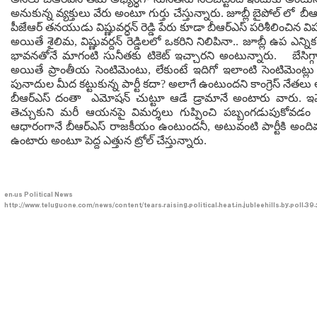
అనుకున్న వ్యక్తులు వేరు అంటూ గుర్తు చేస్తున్నారు. జూబ్లీ బైపోల్ లో
పీజేఆర్ త‌న‌యుడు విష్ణువ‌ర్ధ‌న్ రెడ్డి పేరు కూడా బీఆర్ఎస్ పరిశీలించిన వ
అయితే శైలిమ, విష్ణువర్దన్ రెడ్డిలలో ఒకరిని నిలిపినా.. జూబ్లీ ఉప 
భావనతోనే మాగంటి సునీతకు టికెట్ ఇచ్చారని అంటున్నారు. బేసిగ్గ
అయితే ప్రాంతీయ సెంటిమెంటు, లేకుంటే ఇదిగో ఇలాంటి సెంటిమెంట్ల
పునాదుల మీద క‌ట్టుకున్న పార్టీ క‌దా? అలాగే ఉంటుంద‌ని కాంగ్రెస్ నేత
బీఆర్ఎస్ దంతా ఎమోష‌న్ చుట్టూ ఆడే డ్రామానే అంటారు వారు. ఇవేవీ 
తెచ్చుకుని మరీ ఆయనపై విమర్శలు గుప్పించి పబ్బంగడుపుకోవడం చూ
ఆధారంగానే బీఆర్ఎస్ రాజకీయం ఉంటుందనీ, అటువంటి పార్టీకి అందివ‌చ
ఉంటారు అంటూ పెద్ద ఎత్తున ట్రోల్ చేస్తున్నారు.
en-us
Political News
http://www.teluguone.com/news/content/tears-raising-political-heat-in-jubleehills-by-poll-3