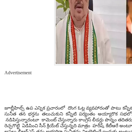
Advertisement
జూబ్లీహిల్స్ ఉప ఎన్నిక ప్రచారంలో దొంగ ఓట్ల వ్య‌వ‌హారంతో పాటు క‌న్నీ
సునీత త‌న భ‌ర్త‌ను త‌లుచుకుని క‌న్నీటి ప‌ర్యంతం అయ్యారొక స‌భ‌లో.
నడిపిస్తున్న‌ారంటూ కామెంట్ చేస్తున్నారు కాంగ్రెస్ లీడ‌ర్లు పొన్నం
రెచ్చ‌గొట్టి ఏడిపించి సీన్ క్రియేట్ చేస్తున్నది మాత్రం హ‌రీష్, కేటీఆరే అం
అస‌లు బీఆర్ఎస్ త‌మ అభ్య‌ర్ధిగా సునీత‌ను నిలబెట్టిందే ఇందుకు అంటున్న