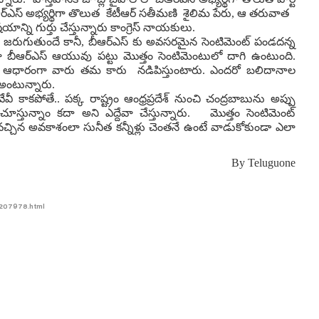
 బీఆర్ఎస్ అభ్యర్థిగా తొలుత కేటీఆర్ స‌తీమ‌ణి శైలిమ పేరు, ఆ తరువాత
ిషయాన్ని గుర్తు చేస్తున్నారు కాంగ్రెస్ నాయకులు.
ఎన్నిక జరుగుతుందే కానీ, బీఆర్ఎస్ కు అవసరమైన సెంటిమెంట్ పండదన్న
ా బీఆర్ఎస్ ఆయువు ప‌ట్టు మొత్తం సెంటిమెంటులో దాగి ఉంటుంది.
ు ఆధారంగా వారు త‌మ కారు న‌డిపిస్తుంటారు. ఎంద‌రో బ‌లిదానాల
లు అంటున్నారు.
కాకపోతే.. పక్క రాష్ట్రం ఆంధ్రప్రదేశ్ నుంచి చంద్రబాబును అప్పు
స్తున్నాం కదా అని ఎద్దేవా చేస్తున్నారు. మొత్తం సెంటిమెంట్
్చిన అవ‌కాశంలా సునీత క‌న్నీళ్లు చెంత‌నే ఉంటే వాడుకోకుండా ఎలా
By
Teluguone
9-207978.html