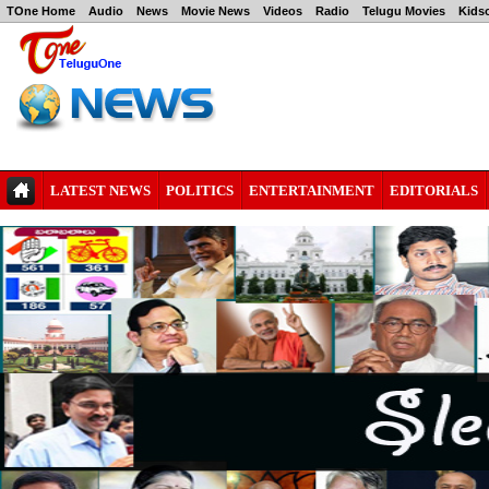
TOne Home
Audio
News
Movie News
Videos
Radio
Telugu Movies
Kids
LATEST NEWS
POLITICS
ENTERTAINMENT
EDITORIALS