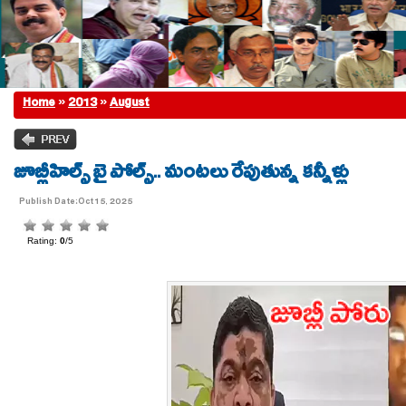
Home
»
2013
»
August
జూబ్లీహిల్స్ బై పోల్స్.. మంటలు రేపుతున్న కన్నీళ్లు
Publish Date:Oct 15, 2025