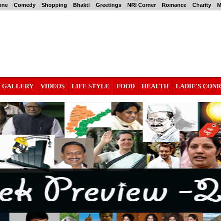
one
Comedy
Shopping
Bhakti
Greetings
NRI Corner
Romance
Charity
M
GALLERY
VIDEOS
LIFE STYLE
FOOD
HEALTH
LADIE'S CON