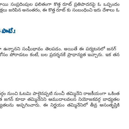
థాయి సంప్రదింపుల ఫలితంగా కొత్త రూట్ ప్రతిపాదనపై ఓ ఒప్పందం
 సమీక్షలు జరిపిన అనంతరం, ఈ కొత్త రూట్ కు సంబంధించి ఇరు దేశాలు ఓ
 పాటే.!
 అండగా ఉన్నానని సంఘీభావం తెలపడం. అయితే ఈ పర్యటనలో జనగ్
ోసం పోరాడటం కంటే, బల ప్రదర్శనకే ప్రాధాన్యత ఇచ్చారు. ఇక తన
గం నుంచి ఓటమి పాలైనప్పటి నుంచీ తమ్మినేని రాజకీయంగా ఒకింత
అధినేత జగన్ కూడా తమ్మినేనిని ఆముదాలవలస నియోజకవర్గ బాధ్యతల
ాధ్యతలను అప్పగించారు. ఈ నిర్ణయం తమ్మినేనిలో తీవ్ర అసంతృప్తికి