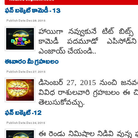
Related Segment News
ఫన్ బక్కెట్ కామెడీ - 13
Publish Date:Dec 28, 2015
హాయిగా నవ్వుకునే టిట్ బిట్స్ 
కామెడీ పదమూడో ఎపిసోడ్‌న
ఎంజాయ్ చేయండి..
ఈవారం మీ గ్రహబలం
Publish Date:Dec 27, 2015
డిసెంబర్ 27, 2015 నుంచి జనవ
వివిధ రాశులవారి గ్రహబలం ఈ చి
తెలుసుకోవచ్చు.
ఫన్ బక్కెట్ -12
Publish Date:Dec 24, 2015
ఈ రెండు నిమిషాల నిడివి వున్న ఫన