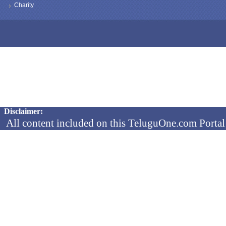
Charity
Copyright © 2026 TeluguOne NEWS - All Rights Reserved
Disclaimer:
All content included on this TeluguOne.com Portal 
audio clips, is the property of ObjectOne Informati
by copyright laws. The collection, arrangement and 
channels is the exclusive property of ObjectOne In
protected copyright laws.
You may not copy, reproduce, distribute, p
transmit, or in any other way exploit any
ObjectOne Information Systems Ltd or our