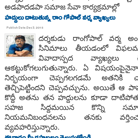
అడపాదడపా సమాజ సేవా కార్యక్రమాల్లో
హద్దులు దాటుతున్న రాం గోపాల్ వర్మ వ్యాఖ్యలు
Publish Date:Dec 3, 2015
దర్శకుడు రాంగోపాల్ వర్మ అం
సినిమాలు తీయడంలో విఫలమవు
వివాదాస్పద వ్యాఖ్యలు చ
ఆకట్టుకోగలుగుతున్నారు. ఏ విషయంపైనైన
నిర్భయంగా చెప్పగలగడమే అతనికి చ
తెచ్చిపెట్టిందని చెప్పవచ్చును. అయితే ఆ పా
కొద్దీ అతను తన హద్దులను కూడా దాటిపోతున్న
సహజ సిద్దమయిన కొన్ని సమాజ
నియమనిబంధనలను తనకు వర్తించవ
వ్యవహరిస్తున్నారు.