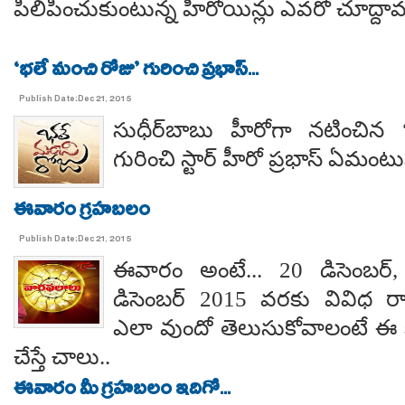
పిలిపించుకుంటున్న హీరోయిన్లు ఎవరో చూద్దామ
‘భలే మంచి రోజు’ గురించి ప్రభాస్...
Publish Date:Dec 21, 2015
సుధీర్‌బాబు హీరోగా నటించిన
గురించి స్టార్ హీరో ప్రభాస్ ఏమంటు
ఈవారం గ్రహబలం
Publish Date:Dec 21, 2015
ఈవారం అంటే... 20 డిసెంబర్
డిసెంబర్ 2015 వరకు వివిధ ర
ఎలా వుందో తెలుసుకోవాలంటే ఈ కిం
చేస్తే చాలు..
ఈవారం మీ గ్రహబలం ఇదిగో...