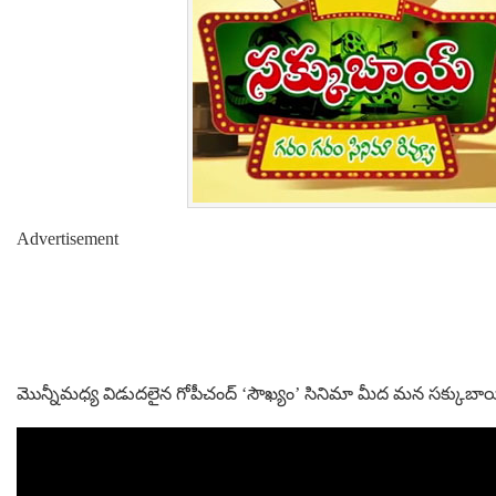
Advertisement
మొన్నీమధ్య విడుదలైన గోపీచంద్ ‘సౌఖ్యం’ సినిమా మీద మన సక్కుబాయ