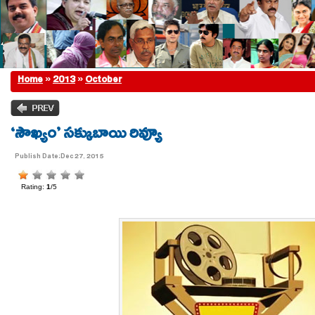
Home
»
2013
»
October
‘సౌఖ్యం’ సక్కుబాయి రివ్యూ
Publish Date:Dec 27, 2015