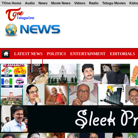
TOne Home
Audio
News
Movie News
Videos
Radio
Telugu Movies
Kids
LATEST NEWS
POLITICS
ENTERTAINMENT
EDITORIALS
DEVOTIONAL
NRI