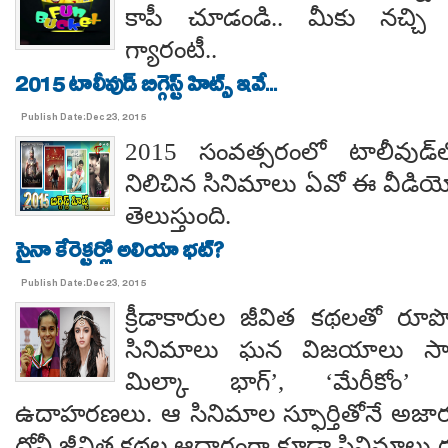
కాపీ చూడండి.. మీకు నచ్చి 
గ్యారంటీ..
2015 టాలీవుడ్ బిగ్గెస్ట్ హిట్స్ ఇవే...
Publish Date:Dec 23, 2015
2015 సంవత్సరంలో టాలీవుడ్‌లో బి
నిలిచిన సినిమాలు ఏవో ఈ వీడియోలో
తెలుస్తుంది.
సైనా కేరెక్టర్లో అలియా భట్?
Publish Date:Dec 23, 2015
క్రీడాకారుల జీవిత కథలతో రూప
సినిమాలు ఘన విజయాలు సాధిస్
మిల్కా భాగ్’, ‘మేరీకోం’ 
ఉదాహరణలు. ఆ సినిమాల స్ఫూర్తితోనే అజారుద్
ధోనీ జీవిత కథల ఆధారంగా కూడా సినిమాలు 