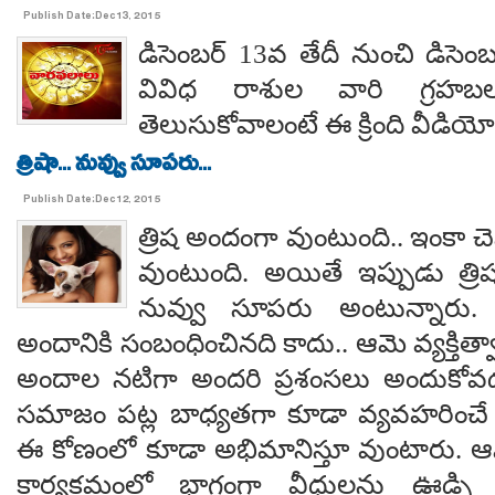
Publish Date:Dec 13, 2015
డిసెంబర్ 13వ తేదీ నుంచి డిసెం
వివిధ రాశుల వారి గ్రహ
తెలుసుకోవాలంటే ఈ క్రింది వీడియో
త్రిషా... నువ్వు సూపరు...
Publish Date:Dec 12, 2015
త్రిష అందంగా వుంటుంది.. ఇంకా 
వుంటుంది. అయితే ఇప్పుడు త్రిష
నువ్వు సూపరు అంటున్నారు
అందానికి సంబంధించినది కాదు.. ఆమె వ్యక్తిత్వ
అందాల నటిగా అందరి ప్రశంసలు అందుకోవడ
సమాజం పట్ల బాధ్యతగా కూడా వ్యవహరించే 
ఈ కోణంలో కూడా అభిమానిస్తూ వుంటారు. ఆమ
కార్యక్రమంలో భాగంగా వీధులను ఊడ్చి స్ఫూ