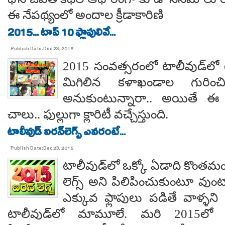
ఈ నేపథ్యంలో అందాల క్రీడాకారిణి
2015... టాప్ 10 ఫ్లాపులివే...
Publish Date:Dec 23, 2015
2015 సంవత్సరంలో టాలీవుడ్‌లో ట
మిగిలిన కళాఖండాల గురించి
అనుకుంటున్నారా.. అయితే ఈ
చాలు.. ఫుల్లుగా క్లారిటీ వచ్చేస్తుంది.
టాలీవుడ్ ఐరన్‌లెగ్స్ ఎవరంటే...
Publish Date:Dec 23, 2015
టాలీవుడ్‌లో ఒక్కో ఏడాది కొంతమం
లెగ్స్‌ అని పిలిపించుకుంటూ వుంట
ఎక్కువ ఫ్లాపులు పడితే వాళ్ళని
టాలీవుడ్‌లో మామూలే. మరి 2015లో ఐ