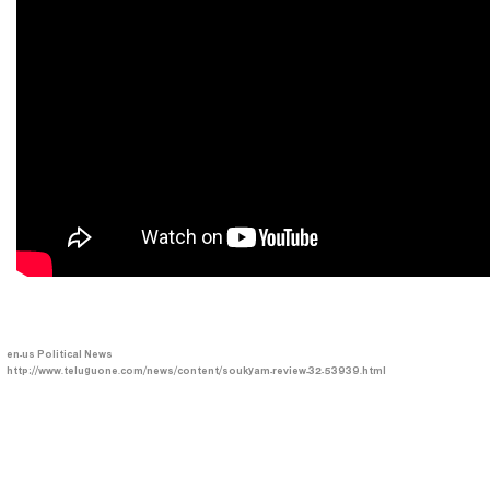
en-us
Political News
http://www.teluguone.com/news/content/soukyam-review-32-53939.html