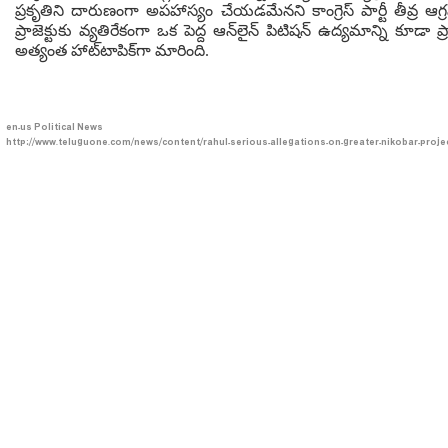
ప్రకృతిని దారుణంగా అపహాస్యం చేయడమేనని కాంగ్రెస్ పార్టీ తీవ్ర ఆగ
ప్రాజెక్టుకు వ్యతిరేకంగా ఒక పెద్ద ఆన్‌లైన్ పిటిషన్ ఉద్యమాన్ని కూడా
అత్యంత హాట్‌టాపిక్‌గా మారింది.
en-us
Political News
http://www.teluguone.com/news/content/rahul-serious-allegations-on-greater-nikobar-proj