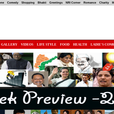
one
Comedy
Shopping
Bhakti
Greetings
NRI Corner
Romance
Charity
M
GALLERY
VIDEOS
LIFE STYLE
FOOD
HEALTH
LADIE'S CON