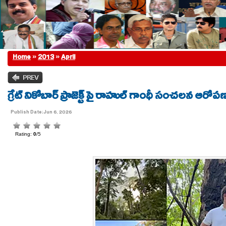
Home
»
2013
»
April
గ్రేట్ నికోబార్ ప్రాజెక్ట్ పై రాహుల్ గాంధీ సంచలన ఆరోప
Publish Date:Jun 6, 2026