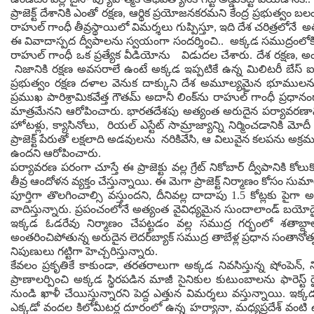
ప్రాజెక్ట్ దేశానికి ఎంతో రక్షణ, ఆర్థిక ప్రయోజనకరమని కేంద్ర ప్రభుత్వం 
రాహుల్ గాంధీ తీవ్రస్థాయిలో విమర్శలు గుప్పిస్తూ, ఇది దేశ చరిత్రలో
ఈ వివాదాస్పద ద్వీపాలను స్వయంగా సందర్శించి.. అక్కడ సముద్రంలోకి ప్ర
రాహుల్ గాంధీ ఒక ప్రత్యేక వీడియోను విడుదల చేశారు. దేశ రక్షణ, అంతర్
నిజానికి రక్షణ అవసరాలే ఉంటే అక్కడ ఇప్పటికే ఉన్న మిలిటరీ బేస్ 
ప్రభుత్వం రక్షణ దళాల వెనుక దాక్కుని దేశ అమూల్యమైన భూములను కార్పొ
ప్రముఖ పారిశ్రామికవేత్త గౌతమ్ అదానీ లింక్‌ను రాహుల్ గాంధీ ప్రధానంగా 
మాత్రమేనని ఆరోపించారు. భారతదేశపు అత్యంత అరుదైన పర్యావరణాన్ని ప
హోటళ్లు, క్యాసినోలు, రియల్ ఎస్టేట్ సామ్రాజ్యాన్ని నిర్మించడానికి 
ప్రాజెక్ట్ పేరుతో లక్షలాది అడవులను నరికివేసి, ఆ విలువైన కలపను అక్రమ
ఉందని ఆరోపించారు.
పర్యావరణ పరంగా చూస్తే ఈ ప్రాజెక్టు వల్ల గ్రేట్ నికోబార్ ద్వీపానికి కోలు
తీవ్ర ఆందోళన వ్యక్తం చేస్తున్నాయి. ఈ మెగా ప్రాజెక్ట్ నిర్మాణం కోస
పూర్తిగా తొలగించాల్సి వస్తుందని, దీనివల్ల దాదాపు 1.5 కోట్లకు ప
వాదిస్తున్నారు. ప్రపంచంలోనే అత్యంత వైవిధ్యమైన సుందాలాండ్ బయోడ
ఇక్కడ ఓడరేవు నిర్మాణం చేపట్టడం వల్ల సముద్ర గర్భంలో శతాబ్
అంతరించిపోతున్న అరుదైన లెదర్‌బ్యాక్ సముద్ర తాబేళ్ల ప్రధాన సంతానో
నిపుణులు గట్టిగా హెచ్చరిస్తున్నారు.
కేవలం ప్రకృతికే కాకుండా, తరతరాలుగా అక్కడ నివసిస్తున్న షోంపెన్,
ప్రాణాలర్పించి అక్కడ స్థిరపడిన మాజీ సైనికుల కుటుంబాలను ఫారెస్ట్
నుండి ఖాళీ చేయిస్తున్నారని పెద్ద ఎత్తున విమర్శలు వస్తున్నాయి. ఇ
ఎక్కడో వందల కిలోమీటర్ల దూరంలో ఉన్న హర్యానా, మధ్యప్రదేశ్ వంటి ఉత