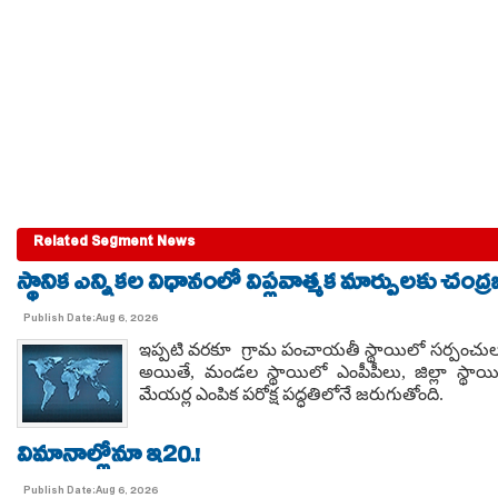
Related Segment News
స్థానిక ఎన్నికల విధానంలో విప్లవాత్మక మార్పులకు చంద్
Publish Date:Aug 6, 2026
ఇప్పటి వరకూ గ్రామ పంచాయతీ స్థాయిలో సర్పంచులను మ
అయితే, మండల స్థాయిలో ఎంపీపీలు, జిల్లా స్థాయిలో జ
మేయర్ల ఎంపిక పరోక్ష పద్ధతిలోనే జరుగుతోంది.
విమానాల్లోనూ ఇ20.!
Publish Date:Aug 6, 2026