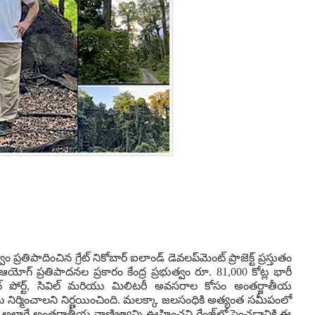
ప్రతిపాదించిన గ్రేట్ నికోబార్ ఐలాండ్ డెవలప్‌మెంట్ ప్రాజెక్ట్ ప్రస్తుతం
ఆయోగ్ ప్రతిపాదనల ప్రకారం కేంద్ర ప్రభుత్వం రూ. 81,000 కోట్ల భారీ
ంట్ పోర్ట్, సివిల్ మరియు మిలిటరీ అవసరాల కోసం అంతర్జాతీయ
్‌షిప్‌ను నిర్మించాలని నిర్ణయించింది. మలక్కా జలసంధికి అత్యంత సమీపంలో
ి.. అలాగే అంతర్జాతీయ వాణిజ్యాన్ని ఊహించని రేంజ్‌లో పెంచడానికి ఈ