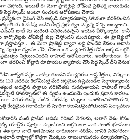
బలంగా చెప్తోంది. అయితే ఈ మెగా ప్రాజెక్టుపై లోక్‌సభ ప్రతిపక్ష నాయకుడు
నే అతి పెద్ద స్కామ్ అంటూ సంచలన ఆరోపణలు చేశారు.
త్యేకంగా డైవింగ్ చేసి అక్కడి పర్యావరణాన్ని నిశితంగా పరిశీలించిన
జాతీయ ఓడరేవు అనేవి కేంద్ర ప్రభుత్వం చెప్తున్న పచ్చి అబద్ధాలని..
ఐఎన్ఎస్ బాజ్ ను మరింత విస్తరించవచ్చని ఆయన పేర్కొన్నారు. కానీ
రేట్లకు దోచిపెట్టే కుట్ర చేస్తోందని మండిపడ్డారు. ఈ ప్రాజెక్టులో
ప్రస్తావిస్తూ.. ఈ మెగా ప్రాజెక్టు ద్వారా లబ్ధి పొందేది కేవలం అదానీ
ూర్తిగా ధ్వంసం చేసి, కేవలం ఒక వ్యాపారవేత్త కోసం అక్కడ లగ్జరీ
మోదీ ప్రభుత్వం నిర్ణయించిందని రాహుల్ ఆరోపించారు. అంతేకాకుండా, ఈ
ంగా తరలించి కోట్లాది రూపాయల వ్యాపారం చేసే పెద్ద స్కెచ్ దీని వెనుక
కోలేని శాశ్వత నష్టం వాటిల్లుతుందని పర్యావరణ శాస్త్రవేత్తలు, విపక్షాలు
ం సుమారు 130 చదరపు కిలోమీటర్ల మేర దట్టమైన ఉష్ణమండల వర్షారణ్యాలను
ైగా అత్యంత అరుదైన వృక్షాలు నరికివేతకు గురవుతాయని రాహుల్ గాంధీ
ైవర్సిటీ హాట్‌స్పాట్‌లో ఈ ద్వీపం ఉండటమే ఇందుకు ప్రధాన కారణం.
దాలుగా పెరుగుతున్న సజీవ పగడపు దిబ్బలు అంతరించిపోతాయని,
త్పత్తి కేంద్రమైన గలాథియా బే పూర్తిగా కలుషితమైపోతుందని పర్యావరణ
 నికోబారీస్ వంటి ప్రాచీన ఆదిమ గిరిజన తెగలను, అలాగే దేశం కోసం
 రైట్స్ యాక్ట్‌ను పూర్తిగా ఉల్లంఘించి అక్రమంగా వారి సొంత భూముల
క్కడ శతాబ్దాల నాటి అడవులను దారుణంగా నరికేసి, దానికి పరిహారంగా
్తరాది రాష్ట్రాల్లో కొత్తగా మొక్కలు నాటుతామనడం పర్యావరణాన్ని,