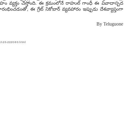
్రహం వ్యక్తం చేస్తోంది. ఈ క్రమంలోనే రాహుల్ గాంధీ ఈ వివాదాస్పద
 ప్రారంభించడంతో, ఈ గ్రేట్ నికోబార్ వ్యవహారం ఇప్పుడు దేశవ్యాప్తంగా
By
Teluguone
ect-25-222085.html