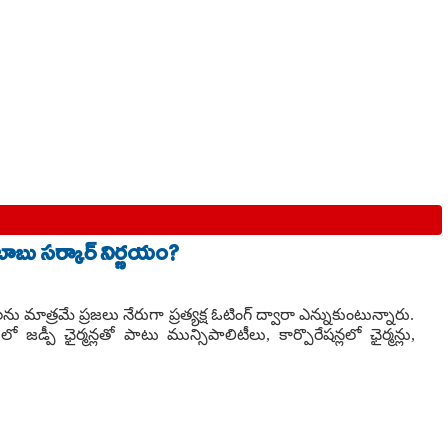
రబాబు సర్కార్ నిర్ణయం?
ాత్రమే ప్రజలు నేరుగా ప్రత్యక్ష ఓటింగ్ ద్వారా ఎన్నుకుంటున్నారు.
డ్పీ ఛైర్మన్లతో పాటు మున్సిపాలిటీలు, కార్పొరేషన్లలో ఛైర్మన్లు,