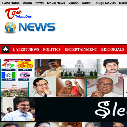
TOne Home
Audio
News
Movie News
Videos
Radio
Telugu Movies
Kids
LATEST NEWS
POLITICS
ENTERTAINMENT
EDITORIALS