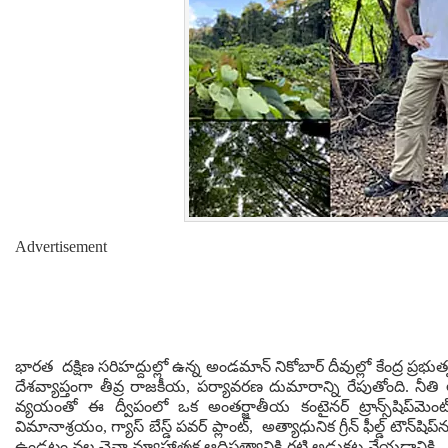
Advertisement
భారత దక్షిణ సరిహద్దుల్లో ఉన్న అండమాన్ నికోబార్ దీవుల్లో కేంద్ర ప్రభుత్వం 
దేశవ్యాప్తంగా తీవ్ర రాజకీయ, పర్యావరణ దుమారాన్ని రేపుతోంది. నీతి 
వ్యయంతో ఈ ద్వీపంలో ఒక అంతర్జాతీయ కంటైనర్ ట్రాన్స్‌షిప్‌మె
విమానాశ్రయం, గ్యాస్ బేస్డ్ పవర్ ప్లాంట్, అత్యాధునిక గ్రీన్ ఫీల్డ్ టౌన
ఉండటం వల్ల చైనా వ్యూహాత్మక ఆధిపత్యానికి గట్టి అడ్డుకట్ట వేయడానిక