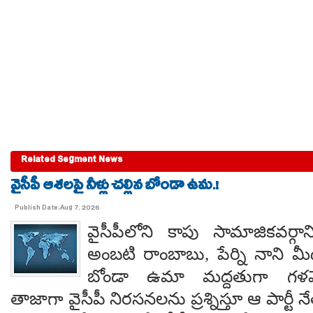
Related Segment News
వైసీపీ ఆశలపై నీళ్లు చల్లిన బోండా ఉమ.!
Publish Date:Aug 7, 2026
వైసీపీలోని కాపు సామాజికవర్గా
అంబటి రాంబాబు, పేర్ని నాని మ
బోండా ఉమా మద్దతుగా గళమెత
తాజాగా వైసీపీ నిరసనలను ప్రశ్నిస్తూ ఆ పార్ట