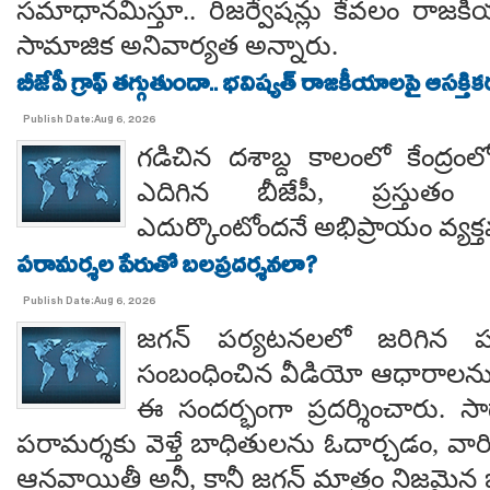
సమాధానమిస్తూ.. రిజర్వేషన్లు కేవలం రాజకీ
సామాజిక అనివార్యత అన్నారు.
బీజేపీ గ్రాఫ్ తగ్గుతుందా.. భవిష్యత్ రాజకీయాలపై ఆసక్తికర 
Publish Date:Aug 6, 2026
గడిచిన దశాబ్ద కాలంలో కేంద్రంలో 
ఎదిగిన బీజేపీ, ప్రస్తుతం 
ఎదుర్కొంటోందనే అభిప్రాయం వ్యక్
పరామర్శల పేరుతో బలప్రదర్శనలా?
Publish Date:Aug 6, 2026
జగన్ పర్యటనలలో జరిగిన
సంబంధించిన వీడియో ఆధారాలన
ఈ సందర్భంగా ప్రదర్శించారు. 
పరామర్శకు వెళ్తే బాధితులను ఓదార్చడం, వా
ఆనవాయితీ అనీ, కానీ జగన్ మాత్రం నిజమైన 