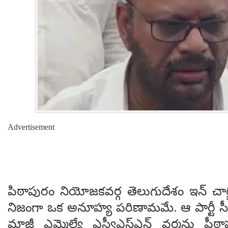
Advertisement
పిఠాపురం నియోజకవర్గ తెలుగుదేశం ఇన్ చార్
నిజంగా ఒక అనూహ్య పరిణామమే. ఆ పార్టీ 
మాజీ ఎమ్మెల్యే ఎస్వీఎస్ఎన్ వర్మను పీఠ