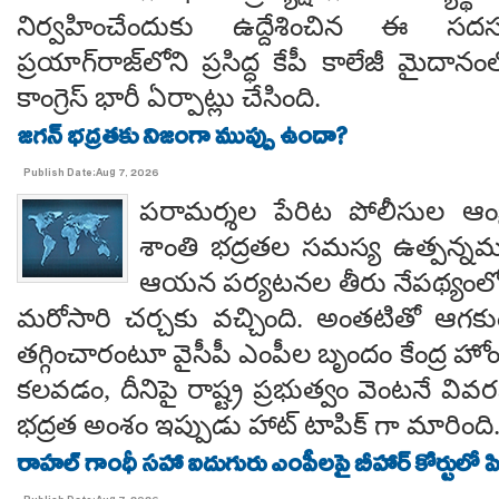
నిర్వహించేందుకు ఉద్దేశించిన ఈ స
ప్రయాగ్‌రాజ్‌లోని ప్రసిద్ధ కేపీ కాలేజీ మైదాన
కాంగ్రెస్ భారీ ఏర్పాట్లు చేసింది.
జగన్ భద్రతకు నిజంగా ముప్పు ఉందా?
Publish Date:Aug 7, 2026
పరామర్శల పేరిట పోలీసుల ఆంక్
శాంతి భద్రతల సమస్య ఉత్పన్నమ
ఆయన పర్యటనల తీరు నేపథ్యంలో
మరోసారి చర్చకు వచ్చింది. అంతటితో ఆగకుం
తగ్గించారంటూ వైసీపీ ఎంపీల బృందం కేంద్ర హో
కలవడం, దీనిపై రాష్ట్ర ప్రభుత్వం వెంటనే వ
భద్రత అంశం ఇప్పుడు హాట్ టాపిక్ గా మారింది
రాహల్ గాంధీ సహా ఐదుగురు ఎంపీలపై బీహార్ కోర్టులో ప