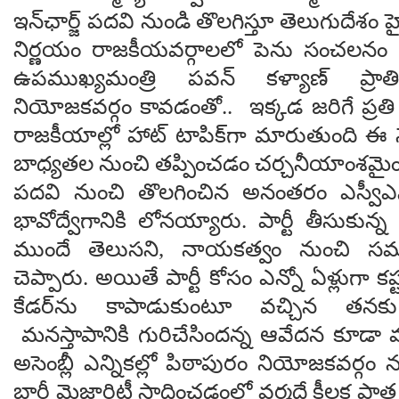
ఇన్‌ఛార్జ్ పదవి నుండి తొలగిస్తూ తెలుగుదేశం
నిర్ణయం రాజకీయవర్గాలలో పెను సంచలనం ర
ఉపముఖ్యమంత్రి పవన్ కళ్యాణ్ ప్రాతిని
నియోజకవర్గం కావడంతో.. ఇక్కడ జరిగే ప్రతి చి
రాజకీయాల్లో హాట్ టాపిక్‌గా మారుతుంది ఈ 
బాధ్యతల నుంచి తప్పించడం చర్చనీయాంశమైం
పదవి నుంచి తొలగించిన అనంతరం ఎస్వీఎస
భావోద్వేగానికి లోనయ్యారు. పార్టీ తీసుకు
ముందే తెలుసని, నాయకత్వం నుంచి సమ
చెప్పారు. అయితే పార్టీ కోసం ఎన్నో ఏళ్లుగా కష్ట
కేడర్‌ను కాపాడుకుంటూ వచ్చిన త
మనస్తాపానికి గురిచేసిందన్న ఆవేదన కూడా వ
అసెంబ్లీ ఎన్నికల్లో పిఠాపురం నియోజకవర్గం 
భారీ మెజారిటీ సాధించడంలో వర్మదే కీలక పా