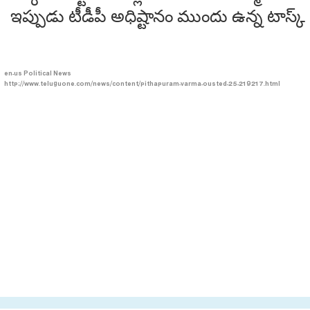
ఇప్పుడు టీడీపీ అధిష్టానం ముందు ఉన్న టాస్క
en-us
Political News
http://www.teluguone.com/news/content/pithapuram-varma-ousted-25-219217.html