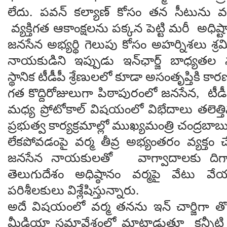
లేదు. పవన్ కల్యాణ్ కోసం తన సీటును వర్
వ్యక్తిగత ఆకాంక్షలను పక్కన పెట్టి మరీ అధిష
జనసేన అభ్యర్థి గెలుపు కోసం అహర్నిశలు శ్
నాయకుడిని ఇప్పుడు ఇన్‌ఛార్జ్ బాధ్యతల
స్థానిక టీడీపీ శ్రేణులలో కూడా అసంతృప్తికి కా
గత కొద్దిరోజులుగా పిఠాపురంలో జనసేన, టీడ
మధ్య ప్రోటోకాల్ విషయంలో విభేదాలు తలెత్తి
ప్రభుత్వ కార్యక్రమాల్లో ముఖ్యమంత్రి చంద్ర
లేకపోవడంపై వర్మ తీవ్ర అభ్యంతరం వ్యక్తం 
జనసేన నాయకులతో వాగ్వాదాలకు దిగార
తెలుగుదేశం అధిష్ఠానం వర్మపై వేటు వే
పరిశీలకులు విశ్లేషిస్తున్నారు.
అదే విషయంలో వర్మ తనను ఇన్ చార్జిగా 
మీడియా సమావేశంలో మాట్లాడుతూ కన్నీటి