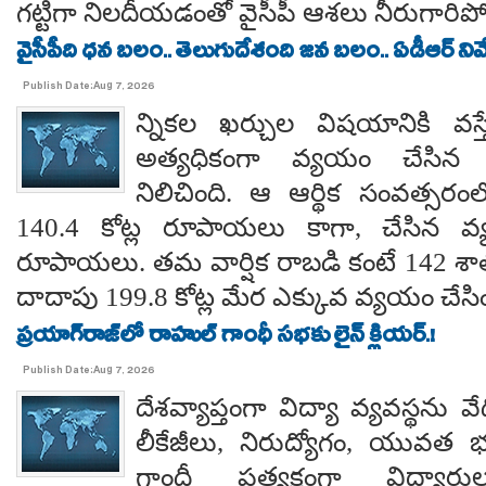
గట్టిగా నిలదీయడంతో వైసీపీ ఆశలు నీరుగార
వైసీపీది ధన బలం.. తెలుగుదేశంది జన బలం.. ఏడీఆర్ నివేది
Publish Date:Aug 7, 2026
న్నికల ఖర్చుల విషయానికి వస్త
అత్యధికంగా వ్యయం చేసిన ప్
నిలిచింది. ఆ ఆర్థిక సంవత్సర
140.4 కోట్ల రూపాయలు కాగా, చేసిన వ్
రూపాయలు. తమ వార్షిక రాబడి కంటే 142 శ
దాదాపు 199.8 కోట్ల మేర ఎక్కువ వ్యయం చేసిం
ప్రయాగ్‌రాజ్‌లో రాహుల్ గాంధీ సభకు లైన్ క్లియర్.!
Publish Date:Aug 7, 2026
దేశవ్యాప్తంగా విద్యా వ్యవస్థను వేధి
లీకేజీలు, నిరుద్యోగం, యువత భవ
గాంధీ ప్రత్యక్షంగా విద్యార