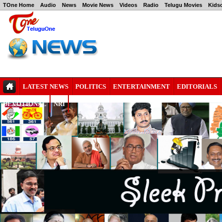
TOne Home
Audio
News
Movie News
Videos
Radio
Telugu Movies
Kids
LATEST NEWS
POLITICS
ENTERTAINMENT
EDITORIALS
DEVOTIONAL
NRI