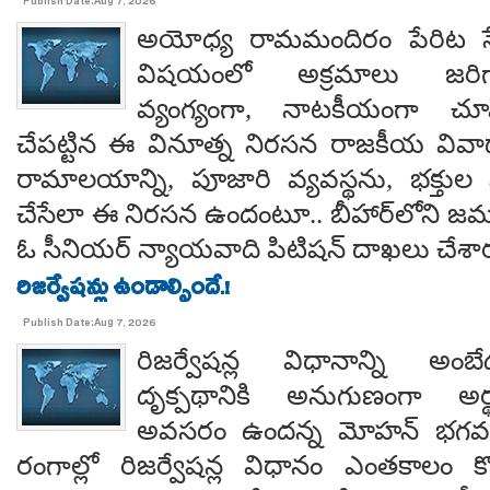
Publish Date:Aug 7, 2026
అయోధ్య రామమందిరం పేరిట సే
విషయంలో అక్రమాలు జరిగ
వ్యంగ్యంగా, నాటకీయంగా చూ
చేపట్టిన ఈ వినూత్న నిరసన రాజకీయ వివాదాన
రామాలయాన్ని, పూజారి వ్యవస్థను, భక్తు
చేసేలా ఈ నిరసన ఉందంటూ.. బీహార్‌లోని జమూ
ఓ సీనియర్ న్యాయవాది పిటిషన్ దాఖలు చేశార
రిజర్వేషన్లు ఉండాల్సిందే.!
Publish Date:Aug 7, 2026
రిజర్వేషన్ల విధానాన్ని అం
దృక్పథానికి అనుగుణంగా అర్థ
అవసరం ఉందన్న మోహన్ భగవత్..
రంగాల్లో రిజర్వేషన్ల విధానం ఎంతకాలం కొ