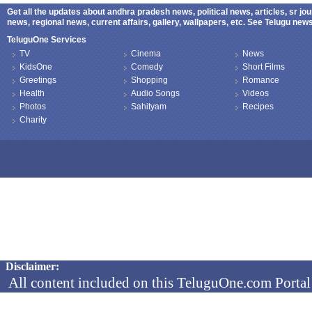
Get all the updates about andhra pradesh news, political news, articles, sr jo
news, regional news, current affairs, gallery, wallpapers, etc. See Telugu ne
TeluguOne Services
TV
Cinema
News
KidsOne
Comedy
Short Films
Greetings
Shopping
Romance
Health
Audio Songs
Videos
Photos
Sahityam
Recipes
Charity
Copyright © 2026 TeluguOne NEWS - All Rights Reserved
Disclaimer:
All content included on this TeluguOne.com Portal 
audio clips, is the property of ObjectOne Informati