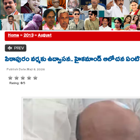
Home
»
2013
»
August
పిఠాపురం వర్మకు ఉద్వాసన.. హైకమాండ్ ఆలోచన ఏంటి
Publish Date:May 8, 2026