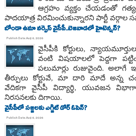
ఆగ్రహం వ్యక్తం చేయడంతో గత్
పాదయాత్ర విరమించుకున్నారని పార్టీ వర్గాల
బోండా ఉమా వర్సెస్ వైసీపీ..బెజవాడలో హైటెన్షన్?
Publish Date:Aug 6, 2026
వైసీపీకి కోర్టులు, న్యాయమూర్త
వంటి విషయాలలో పెద్దగా పట్ట
పలుమార్లు రుజువైంది. అలాగే ఇప
తీర్పులు కోర్టువే, మా దారి మాదే అన్
వేదికగా వైసీపీ విద్యార్థి, యువజన విభాగాలు
నిరసనలకు దిగాయి.
వైసీపీలో సజ్జలకు ఎగ్జిట్ డోర్ ఓపెన్?
Publish Date:Aug 6, 2026