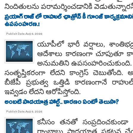
నిందితులను పరామర్శించడానికి వెడుతున్నారన
ప్రయాగ్ రాజ్ లో రాహుల్ ఛాత్రోన్ కీ గూంజ్ కార్యక్రమాన
ఉపసంహరణ.!
Publish Date:Aug 6, 2026
యూపీలో భారీ వర్షాలు, శాంతిభద్రత
ఆదేశాలు కారణంగా చూపుతూ కాయస
అనుమతిని ఉపసంహరించుకుంది
సంతృప్తికరంగా లేదని కాంగ్రెస్ చెబుతోంది.
బీజేపీ ప్రభుత్వ ఒత్తిడి కారణంగానే రా
ఇవ్వడం లేదని ఆరోపిస్తోంది.
అంబటి పాదయాత్ర హాల్ట్.. కారణం ఏంటో తెలుసా?
Publish Date:Aug 6, 2026
కనీసం తనతో సంప్రదించకుండా 
రాంబాబు పాదయాత్ర ప్రకటన చే