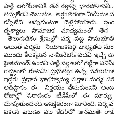
పార్టీ బలోపేతానికి తన రక్తాన్ని ధారపోశాననీ
తప్పలేదని చెబుతూ.. అర్ధంతరంగా మీడియా సమ
కన్నీటిని ఆపుకుంటూ వెళ్లిపోయారు. ఇం
దృశ్యాలు సామాజిక మాధ్యమంలో తెగ 
తెలుగుదేశం శ్రేణుల్లో వర్మ పట్ల సానుభూతి
అయితే వర్మను నియోజకవర్గ బాధ్యతల నుంచ
ముందు కీలకమైన నామినేటెడ్ పదవి ఇచ్చే ఉద్
హైకమాండ్ ఉందని పార్టీ వర్గాలలో గట్టిగా వినిపి
రాష్ట్రంలో కూటమి ప్రభుత్వం ఉన్న సమయం
ఇద్దరు ప్రధాన భాగస్వామ్య పక్షాల మధ్య సయ
అధిష్టానం ఈ నిర్ణయం తీసుకుందని అంట
రోజుల్లో పిఠాపురం టీడీపీలో ఈ మార్పు
చూపుతుందనేది ఆసక్తికరంగా మారింది. వర్మ
పక్కన పెట్టడం వల్ల కేడర్‌లో అసమ్మతి ర