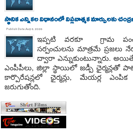
స్థానిక ఎన్నికల విధానంలో విప్లవాత్మక మార్పులకు చంద్
Publish Date:Aug 6, 2026
ఇప్పటి వరకూ గ్రామ పంచ
సర్పంచులను మాత్రమే ప్రజలు నేరుగ
ద్వారా ఎన్నుకుంటున్నారు. అయి
ఎంపీపీలు, జిల్లా స్థాయిలో జడ్పీ ఛైర్మన్లతో ప
కార్పొరేషన్లలో ఛైర్మన్లు, మేయర్ల ఎంపిక 
జరుగుతోంది.