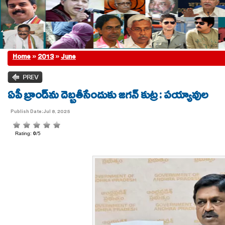
Home
»
2013
»
June
ఏపీ బ్రాండ్‌ను దెబ్బతీసేందుకు జగన్ కుట్ర : పయ్యావుల
Publish Date:Jul 8, 2025