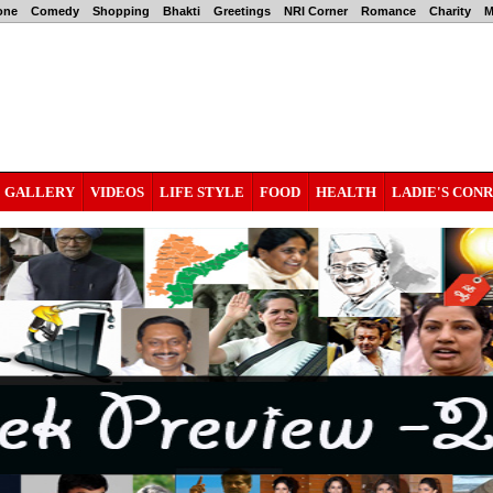
one
Comedy
Shopping
Bhakti
Greetings
NRI Corner
Romance
Charity
M
GALLERY
VIDEOS
LIFE STYLE
FOOD
HEALTH
LADIE'S CON