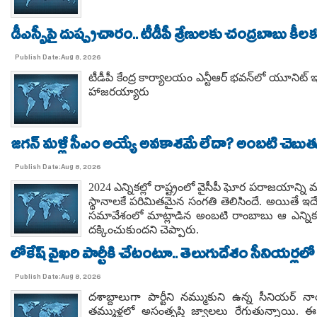
డీఎస్సీపై దుష్ప్రచారం.. టీడీపీ శ్రేణులకు చంద్రబాబు కీ
Publish Date:Aug 8, 2026
టీడీపీ కేంద్ర కార్యాలయం ఎన్టీఆర్ భవన్‌లో యూనిట్ 
హాజరయ్యారు
జగన్ మళ్లీ సీఎం అయ్యే అవకాశమే లేదా? అంబటి చెబుతు
Publish Date:Aug 8, 2026
2024 ఎన్నికల్లో రాష్ట్రంలో వైసీపీ ఘోర పరాజయాన్ని
స్థానాలకే పరిమితమైన సంగతి తెలిసిందే. అయితే ఇద
సమావేశంలో మాట్లాడిన అంబటి రాంబాబు ఆ ఎన్నికల్
దక్కించుకుందని చెప్పారు.
లోకేష్ వైఖరి పార్టీకి చేటంటూ.. తెలుగుదేశం సీనియర్లలో
Publish Date:Aug 8, 2026
దశాబ్దాలుగా పార్టీని నమ్ముకుని ఉన్న సీనియర్ నా
తమ్ముళ్లలో అసంతృప్తి జ్వాలలు రేగుతున్నాయి.