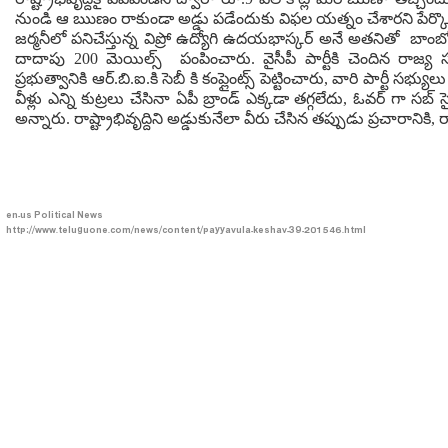
నుండి ఆ ఋణం రాకుండా అడ్డు పడేందుకు విఫల యత్నం చేశారని పేర్కొ
జర్మనీలో పనిచేస్తున్న విప్రో ఉద్యోగి ఉదయభాస్కర్ అనే అతనితో బాంబో
దాదాపు 200 మెయిల్స్ పంపించారు. వైసీపీ పార్టీకి చెందిన రాజ్య 
ప్రభుత్వానికి ఆర్.బి.ఐ.కి సెబీ కి కంప్లైంట్స్ పెట్టించారు, వారి పార్టీ సభ్య
వీళ్లు ఎన్ని కుట్రలు చేసినా ఏపీ బ్రాండ్ ఎక్కడా తగ్గలేదు, ఓవర్ గా 
అన్నారు. రాష్ట్రాభివృద్దిని అడ్డుకునేలా వీరు చేసిన తప్పుడు ప్రచారానికి, ర
en-us
Political News
http://www.teluguone.com/news/content/payyavula-keshav-39-201546.html