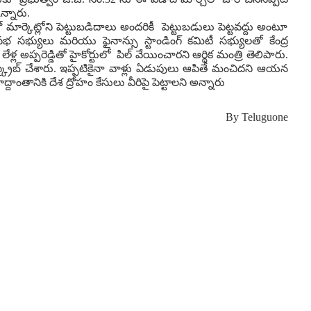
న్నారు.
 మార్కెట్లోని పెట్టుబడిదాలు అందరికీ పెట్టుబడులు పెట్టవద్దు అంటూ
సభ సభ్యులు మరియు ఫైనాన్సు స్టాండింగ్ కమిటీ సభ్యులతో కేంద్ర
ులు లేళ్ల అప్పరెడ్డితో హైకోర్టులో పిల్ వేయించారని ఆర్థిక మంత్రి తెలిపారు.
సబ్ స్క్రైబ్ చేశారు. ఇప్పటికైనా వాళ్లు ఏడుపులు ఆపితే మంచిదని ఆయన
ాద్దాంతానికి దేశ ద్రోహం కేసులు వీరిపై పెట్టాలని అన్నారు
By
Teluguone