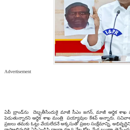
Advertisement
ఏపీ బ్రాండ్‌ను దెబ్బతీసేందుకై మాజీ సీఎం జగన్, మాజీ ఆర్థిక శాఖ 
పెడుతున్నారని ఆర్థిక శాఖ మంత్రి పయ్యావుల కేశవ్ అన్నారు. 
ప్రజలు తమకు ఓట్లు వేయలేదనే అక్కసుతో ప్రజల సంక్షేమాన్ని, అభివృద్ది
రాష్ట్రాభివృద్దికై ఏపిఎండిసి ద్వారా రూ.9 వేల కోట్ల మేర ఋణా తెచ్చే