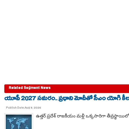
Related Segment News
యూపీ 2027 సమరం.. ప్రధాని మోదీతో సీఎం యోగి కీలక 
Publish Date:Aug 8, 2026
ఉత్తర్ ప్రదేశ్ రాజకీయం మళ్లీ ఒక్కసారిగా తీవ్రస్థాయిలో 