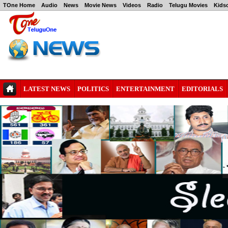
TOne Home
Audio
News
Movie News
Videos
Radio
Telugu Movies
Kids
LATEST NEWS
POLITICS
ENTERTAINMENT
EDITORIALS