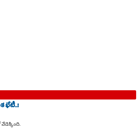
భేటీ..!
వేడెక్కింది.