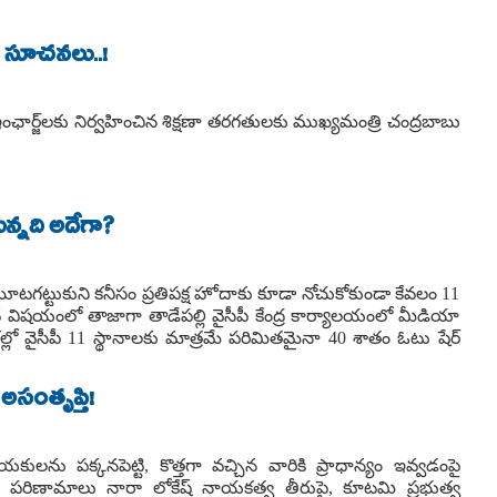
లక సూచనలు..!
ఇంఛార్జ్‌లకు నిర్వహించిన శిక్షణా తరగతులకు ముఖ్యమంత్రి చంద్రబాబు
న్నది అదేగా?
 మూటగట్టుకుని కనీసం ప్రతిపక్ష హోదాకు కూడా నోచుకోకుండా కేవలం 11
ే విషయంలో తాజాగా తాడేపల్లి వైసీపీ కేంద్ర కార్యాలయంలో మీడియా
లో వైసీపీ 11 స్థానాలకు మాత్రమే పరిమితమైనా 40 శాతం ఓటు షేర్
 అసంతృప్తి!
యకులను పక్కనపెట్టి, కొత్తగా వచ్చిన వారికి ప్రాధాన్యం ఇవ్వడంపై
 ఈ పరిణామాలు నారా లోకేష్ నాయకత్వ తీరుపై, కూటమి ప్రభుత్వ