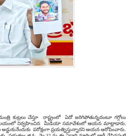
మంత్రి కుట్రలు చేస్తూ రాష్ట్రంలో ఏదో జరిగిపోతున్నదంటూ గగ్గోలు
సచివాలయంలో నిర్వహించిన మీడియా సమావేశంలో ఆయన మాట్లాడారు.
ని అడ్డుకునేందుకు పరోక్షంగా ప్రయత్నిస్తున్నారని ఆయన ఆరోపించారు.
ందుకు ప్రభుత్వం జి.ఓ. నెం.32 ను ఈ ఏడాది మార్చిలో జారీ చేసినప్పటి