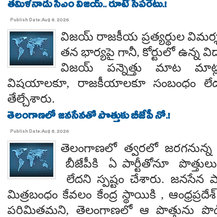
తమిళనాడు సీఎం విజయ్.. రూటే సెపరేటు.!
Publish Date:Aug 8, 2026
విజయ్ రాజకీయ ప్రత్యర్థుల విమర్
తన భార్యపై గానీ, కోర్టులో ఉన్న విడ
విజయ్ పన్నెత్తు మాట మాట్లా
విషయాలకూ, రాజకీయాలకూ సంబంధం లేదన
తేల్చేశారు.
తెలంగాణలో జనసేనతో పొత్తుకు బీజేపీ నో.!
Publish Date:Aug 8, 2026
తెలంగాణలో త్వరలో జరగనున్న స
బీజేపీకి ఏ పార్టీతోనూ పొత్తుల
లేదని స్పష్టం చేశారు. జనసేన ప
మిత్రబంధం కేవలం కేంద్ర స్థాయికి , ఆంధ్రప్రదేశ్
పరిమితమని, తెలంగాణలో ఆ పొత్తును పొడిగిం