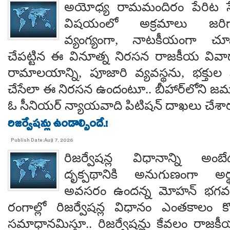
అయోధ్య రామమందిరం పేరిట సే
విషయంలో అక్రమాలు జరిగ
వ్యంగ్యంగా, నాటకీయంగా చూ
చేపట్టిన ఈ వినూత్న నిరసన రాజకీయ వివాదాన
రామాలయాన్ని, పూజారి వ్యవస్థను, భక్తు
చేసేలా ఈ నిరసన ఉందంటూ.. బీహార్‌లోని జమూ
ఓ సీనియర్ న్యాయవాది పిటిషన్ దాఖలు చేశార
రిజర్వేషన్లు ఉండాల్సిందే.!
Publish Date:Aug 7, 2026
రిజర్వేషన్ల విధానాన్ని అం
దృక్పథానికి అనుగుణంగా అర్థ
అవసరం ఉందన్న మోహన్ భగవత్..
రంగాల్లో రిజర్వేషన్ల విధానం ఎంతకాలం కొ
సమాధానమిస్తూ.. రిజర్వేషన్లు కేవలం రాజకీ