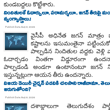
కుండబద్దలు కొట్టేశారు.
నిందితులకే ఓదార్పులూ, పరామర్శలూ.. జగన్ తీరుపై మం
వ్యంగ్యాస్త్రాలు.!
Publish Date:Aug 8, 2026
వైసీపీ అధినేత జగన్ మాత్రం 
కష్టాలను ఇసుమంతైనా పట్టించుక
పాల్పడిన నిందితుల వద్దకు వెళ్లి వ
ఓదార్చడం వింతగా విడ్డూరంగా ఉందన్
పాల్పడండి అండగా ఉంటానంటూ జగన్ ని
ఇస్తున్నట్లుగా ఆయన తీరు ఉందన్నారు.
విజయ డెయిరీ చైర్మన్ పదవికి చలసాని రాజీనామా.. తె
జరుగుతోంది?
Publish Date:Aug 8, 2026
దశాబ్దాలుగా తెలుగుదేశం పార్