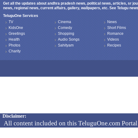
Get all the updates about andhra pradesh news, political news, articles, sr jo
news, regional news, current affairs, gallery, wallpapers, etc. See Telugu ne
TeluguOne Services
TV
Cinema
News
KidsOne
Comedy
Short Films
Greetings
Shopping
Romance
Health
Audio Songs
Videos
Photos
Sahityam
Recipes
Charity
Copyright © 2026 TeluguOne NEWS - All Rights Reserved
Disclaimer:
All content included on this TeluguOne.com Portal 
audio clips, is the property of ObjectOne Informati