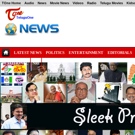
TOne Home
Audio
News
Movie News
Videos
Radio
Telugu Movies
Kids
LATEST NEWS
POLITICS
ENTERTAINMENT
EDITORIALS
DEVOTIONAL
NRI