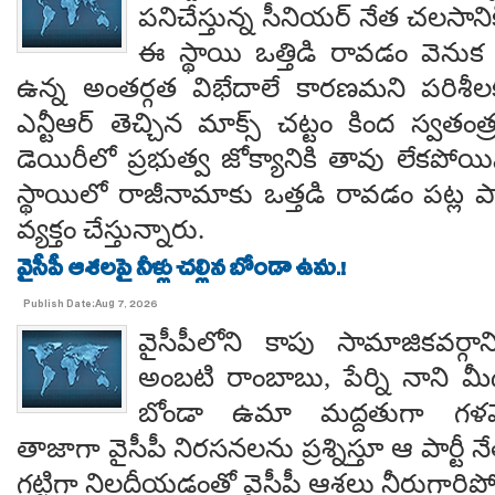
పనిచేస్తున్న సీనియర్ నేత చలసానిక
ఈ స్థాయి ఒత్తిడి రావడం వెనుక కృష
ఉన్న అంతర్గత విభేదాలే కారణమని పరిశీల
ఎన్టీఆర్ తెచ్చిన మాక్స్ చట్టం కింద స్వతంత
డెయిరీలో ప్రభుత్వ జోక్యానికి తావు లేకపో
స్థాయిలో రాజీనామాకు ఒత్తడి రావడం పట్ల ప
వ్యక్తం చేస్తున్నారు.
వైసీపీ ఆశలపై నీళ్లు చల్లిన బోండా ఉమ.!
Publish Date:Aug 7, 2026
వైసీపీలోని కాపు సామాజికవర్గా
అంబటి రాంబాబు, పేర్ని నాని మ
బోండా ఉమా మద్దతుగా గళమెత
తాజాగా వైసీపీ నిరసనలను ప్రశ్నిస్తూ ఆ పార్ట
గట్టిగా నిలదీయడంతో వైసీపీ ఆశలు నీరుగార