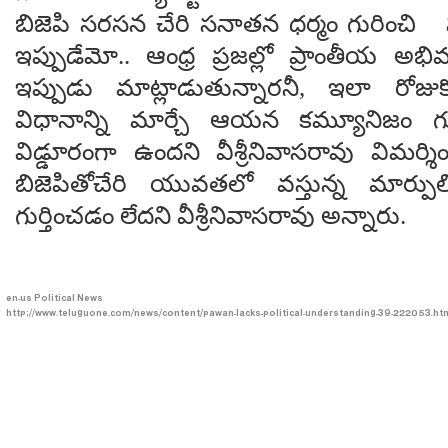
బిజెపి సరసన చేరి సనాతన ధర్మం గురించి 
ఇప్పుడేమో.. ఆంధ్ర ప్రజల్లో ప్రాంతీయ అ
ఇప్పుడు మాట్లాడుతున్నారనీ, ఇలా రో
విధానాన్ని మార్చే ఆయన కమ్యూనిజం గు
విడ్డూరంగా ఉందని వీశ్రీనివాసరావు విమర
బిజెపితోచేరి యువతలో వస్తున్న మార్పుల
గుర్తించడం లేదని వీశ్రీనివాసరావు అన్నారు.
en-us
Political News
http://www.teluguone.com/news/content/pawan-lacks-political-understanding-39-222053.ht