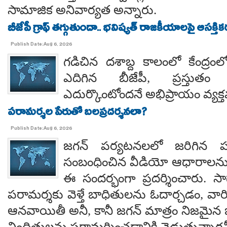
సామాజిక అనివార్యత అన్నారు.
బీజేపీ గ్రాఫ్ తగ్గుతుందా.. భవిష్యత్ రాజకీయాలపై ఆసక్తికర 
Publish Date:Aug 6, 2026
గడిచిన దశాబ్ద కాలంలో కేంద్రంలో 
ఎదిగిన బీజేపీ, ప్రస్తుతం 
ఎదుర్కొంటోందనే అభిప్రాయం వ్యక్
పరామర్శల పేరుతో బలప్రదర్శనలా?
Publish Date:Aug 6, 2026
జగన్ పర్యటనలలో జరిగిన
సంబంధించిన వీడియో ఆధారాలన
ఈ సందర్భంగా ప్రదర్శించారు. 
పరామర్శకు వెళ్తే బాధితులను ఓదార్చడం, వా
ఆనవాయితీ అనీ, కానీ జగన్ మాత్రం నిజమైన 
నిందితులను పరామర్శించడానికి వెడుతున్నారన