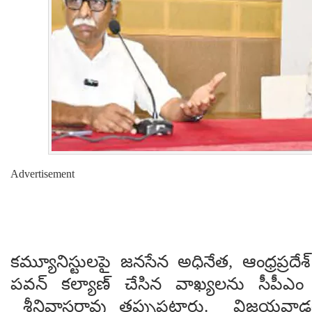
Advertisement
కమ్యూనిస్టులపై జనసేన అధినేత, ఆంధ్రప్రదే
పవన్ కల్యాణ్‌ చేసిన వాఖ్యలను సీపీఎం ర
శ్రీనివాసరావు తప్పుపట్టారు. విజయవాడల