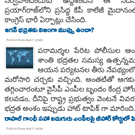
నిర్వహించేందుకు ఉద్దేశించిన ఈ స
ప్రయాగ్‌రాజ్‌లోని ప్రసిద్ధ కేపీ కాలేజీ మైదాన
కాంగ్రెస్ భారీ ఏర్పాట్లు చేసింది.
జగన్ భద్రతకు నిజంగా ముప్పు ఉందా?
Publish Date:Aug 7, 2026
పరామర్శల పేరిట పోలీసుల ఆంక్
శాంతి భద్రతల సమస్య ఉత్పన్నమ
ఆయన పర్యటనల తీరు నేపథ్యంలో
మరోసారి చర్చకు వచ్చింది. అంతటితో ఆగకుం
తగ్గించారంటూ వైసీపీ ఎంపీల బృందం కేంద్ర హో
కలవడం, దీనిపై రాష్ట్ర ప్రభుత్వం వెంటనే వ
భద్రత అంశం ఇప్పుడు హాట్ టాపిక్ గా మారింది
రాహల్ గాంధీ సహా ఐదుగురు ఎంపీలపై బీహార్ కోర్టులో ప
Publish Date:Aug 7, 2026