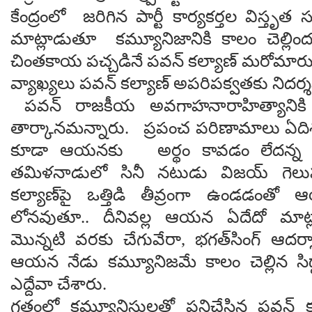
కేంద్రంలో జరిగిన పార్టీ కార్యకర్తల విస్
మాట్లాడుతూ కమ్యూనిజానికి కాలం చెల్లింద
చింతకాయ పచ్చడినే పవన్ కల్యాణ్‌ మరోమారు 
వ్యాఖ్యలు పవన్ కల్యాణ్ అపరిపక్వతకు నిదర్
పవన్ రాజకీయ అవగాహనారాహిత్యానికి
తార్కానమన్నారు. ప్రపంచ పరిణామాలు ఏదిశ
కూడా ఆయనకు అర్థం కావడం లేదన్న వీ శ
తమిళనాడులో సినీ నటుడు విజయ్ గెలు
కల్యాణ్‌పై ఒత్తిడి తీవ్రంగా ఉండడంతో
లోనవుతూ.. దీనివల్ల ఆయన ఏదేదో మాట్లా
మొన్నటి వరకు చేగువేరా, భగత్‌సింగ్ ఆదర్శ
ఆయన నేడు కమ్యూనిజమే కాలం చెల్లిన సిద
ఎద్దేవా చేశారు.
గతంలో కమ్యూనిస్టులతో పనిచేసిన పవన్ 