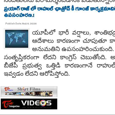
ప్రయాగ్ రాజ్ లో రాహుల్ ఛాత్రోన్ కీ గూంజ్ కార్యక్రమాన
ఉపసంహరణ.!
Publish Date:Aug 6, 2026
యూపీలో భారీ వర్షాలు, శాంతిభద్రత
ఆదేశాలు కారణంగా చూపుతూ కాయస
అనుమతిని ఉపసంహరించుకుంది
సంతృప్తికరంగా లేదని కాంగ్రెస్ చెబుతోంది.
బీజేపీ ప్రభుత్వ ఒత్తిడి కారణంగానే రా
ఇవ్వడం లేదని ఆరోపిస్తోంది.