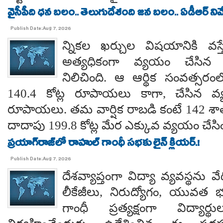
వైసీపీది ధన బలం.. తెలుగుదేశంది జన బలం.. ఏడీఆర్ నివేది
Publish Date:Aug 7, 2026
న్నికల ఖర్చుల విషయానికి వస్త
అత్యధికంగా వ్యయం చేసిన ప్
నిలిచింది. ఆ ఆర్థిక సంవత్సర
140.4 కోట్ల రూపాయలు కాగా, చేసిన వ్
రూపాయలు. తమ వార్షిక రాబడి కంటే 142 శ
దాదాపు 199.8 కోట్ల మేర ఎక్కువ వ్యయం చేసిం
ప్రయాగ్‌రాజ్‌లో రాహుల్ గాంధీ సభకు లైన్ క్లియర్.!
Publish Date:Aug 7, 2026
దేశవ్యాప్తంగా విద్యా వ్యవస్థను వేధి
లీకేజీలు, నిరుద్యోగం, యువత భవ
గాంధీ ప్రత్యక్షంగా విద్యార