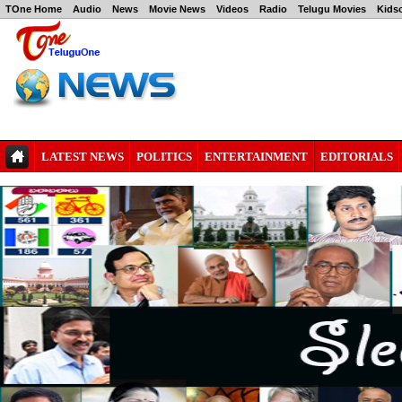
TOne Home
Audio
News
Movie News
Videos
Radio
Telugu Movies
Kids
LATEST NEWS
POLITICS
ENTERTAINMENT
EDITORIALS