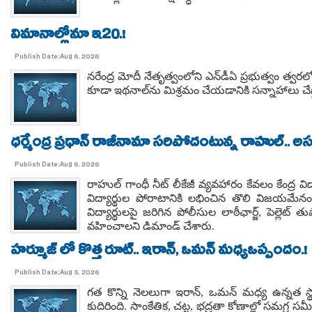
విమానాల్లోనూ ఇ20.!
Publish Date:Aug 6, 2026
నరేంద్ర మోదీ నేతృత్వంలోని ఎన్‌డీఏ ప్రభుత్వం త్
కూడా ఇథనాల్‌ను మిశ్రమం చేయడానికి సన్నాహాలు చ
ధర్మేంద్ర ప్రధాన్ రాజీనామా సరిపోదంటున్న రాహుల్..
Publish Date:Aug 6, 2026
రాహుల్ గాంధీ నీట్ లీకేజీ వ్యవహారం కేవలం కేంద్ర వి
విద్యార్థుల పోరాటానికి లభించిన తొలి విజయమే
విద్యార్థులపై జరిగిన పోలీసుల లాఠీఛార్జ్, పెల్లెట
వహించాలని డిమాండ్ చేశారు.
హర్మూజ్ లో కొత్త రూట్.. ఇరాన్, ఒమన్ మధ్యఒప్పందం.!
Publish Date:Aug 5, 2026
గత కొన్ని నెలలుగా ఇరాన్, ఒమన్ మధ్య ఉన్నత స్
కుదిరింది. సాంకేతిక, చట్ట, భద్రతా కోణాల్లో సమగ్ర