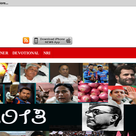
ore...
RNER
DEVOTIONAL
NRI