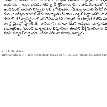
ఆయనకు అర్థం కావడం లేదన్న వీ శ్రీనివాసరావు. . తమిళనాడులో సినీ
ఉండడంతో ఆయన నిస్పృహనకు లోనవుతూ.. దీనివల్ల ఆయన ఏదేదో మాట్లాడ
గురించి చెప్పిన ఆయన నేడు కమ్యూనిజమే కాలం చెల్లిన సిద్ధాంతమంటున్
గతంలో కమ్యూనిస్టులతో పనిచేసిన పవన్ కల్యాణ్ ఆ తర్వాత బిజెపి స
ఆంధ్ర ప్రజల్లో ప్రాంతీయ అభిమానం కూడా లేదని ఇప్పుడు మాట్లా
కమ్యూనిజం గురించి మాట్లాడటం విడ్డూరంగా ఉందని వీశ్రీనివాసరావు 
పవన్ కల్యాణ్ గుర్తించడం లేదని వీశ్రీనివాసరావు అన్నారు.
en-us
Political News
http://www.teluguone.com/news/content/pawan-lacks-political-understanding-39-222053.ht