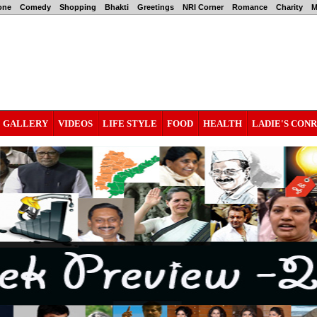
one
Comedy
Shopping
Bhakti
Greetings
NRI Corner
Romance
Charity
M
GALLERY
VIDEOS
LIFE STYLE
FOOD
HEALTH
LADIE'S CON