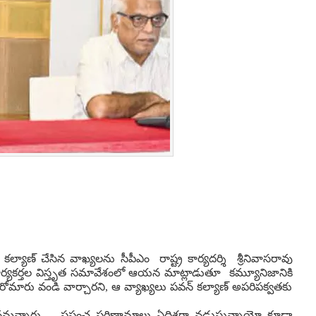
ల్యాణ్‌ చేసిన వాఖ్యలను సీపీఎం రాష్ట్ర కార్యదర్శి శ్రీనివాసరావు
ీ కార్యకర్తల విస్తృత సమావేశంలో ఆయన మాట్లాడుతూ కమ్యూనిజానికి
మరోమారు వండి వార్చారని, ఆ వ్యాఖ్యలు పవన్ కల్యాణ్ అపరిపక్వతకు
మన్నారు. ప్రపంచ పరిణామాలు ఏదిశగా నడుస్తున్నాయో కూడా