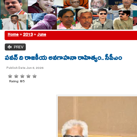
Home
»
2013
»
June
పవన్ ది రాజకీయ అవగాహనా రాహిత్యం.. సీపీఎం
Publish Date:Jun 6, 2026