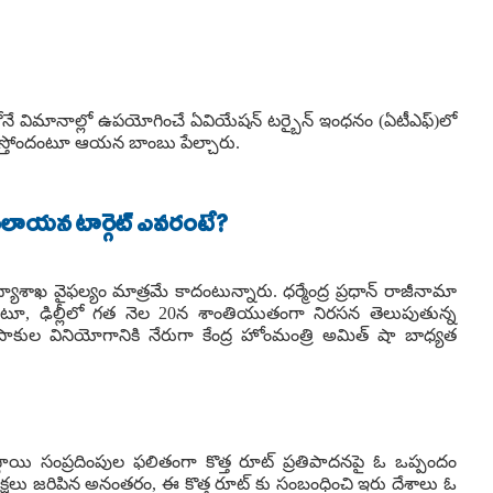
వరలోనే విమానాల్లో ఉపయోగించే ఏవియేషన్ టర్బైన్ ఇంధనం (ఏటీఎఫ్)లో
ేస్తోందంటూ ఆయన బాంబు పేల్చారు.
 అసలాయన టార్గెట్ ఎవరంటే?
ద్యాశాఖ వైఫల్యం మాత్రమే కాదంటున్నారు. ధర్మేంద్ర ప్రధాన్ రాజీనామా
నంటూ, ఢిల్లీలో గత నెల 20న శాంతియుతంగా నిరసన తెలుపుతున్న
్ తుపాకుల వినియోగానికి నేరుగా కేంద్ర హోంమంత్రి అమిత్ షా బాధ్యత
థాయి సంప్రదింపుల ఫలితంగా కొత్త రూట్ ప్రతిపాదనపై ఓ ఒప్పందం
 సమీక్షలు జరిపిన అనంతరం, ఈ కొత్త రూట్ కు సంబంధించి ఇరు దేశాలు ఓ