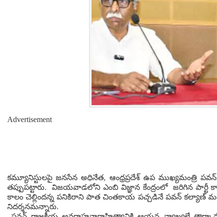
Advertisement
కమ్యూనిస్టులపై జనసేన అధినేత, ఆంధ్రప్రదేశ్ ఉప ముఖ్యమంత్రి పవన్ క
తప్పుపట్టారు. విజయవాడలోని ఎంబి విజ్ఞాన కేంద్రంలో జరిగిన పార్ట
కాలం చెల్లిందన్న పనికిరాని పాత చింతకాయ పచ్చడినే పవన్ కల్యాణ్‌ 
నిదర్శనమన్నారు.
పవన్ రాజకీయ అవగాహనారాహిత్యానికి ఆయన వ్యాఖ్యలే తార్కాన