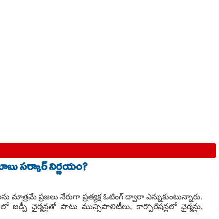
రబాబు సర్కార్ నిర్ణయం?
ాత్రమే ప్రజలు నేరుగా ప్రత్యక్ష ఓటింగ్ ద్వారా ఎన్నుకుంటున్నారు.
డ్పీ ఛైర్మన్లతో పాటు మున్సిపాలిటీలు, కార్పొరేషన్లలో ఛైర్మన్లు,