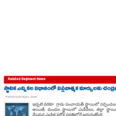
Related Segment News
స్థానిక ఎన్నికల విధానంలో విప్లవాత్మక మార్పులకు చంద్
Publish Date:Aug 6, 2026
ఇప్పటి వరకూ గ్రామ పంచాయతీ స్థాయిలో సర్పంచులను మ
అయితే, మండల స్థాయిలో ఎంపీపీలు, జిల్లా స్థాయిలో జ
మేయర్ల ఎంపిక పరోక్ష పద్ధతిలోనే జరుగుతోంది.