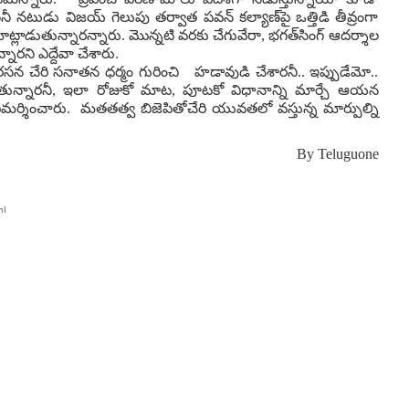
 నటుడు విజయ్ గెలుపు తర్వాత పవన్ కల్యాణ్‌పై ఒత్తిడి తీవ్రంగా
ుతున్నారన్నారు. మొన్నటి వరకు చేగువేరా, భగత్‌సింగ్ ఆదర్శాల
నారని ఎద్దేవా చేశారు.
రసన చేరి సనాతన ధర్మం గురించి హడావుడి చేశారనీ.. ఇప్పుడేమో..
డుతున్నారనీ, ఇలా రోజుకో మాట, పూటకో విధానాన్ని మార్చే ఆయన
విమర్శించారు. మతతత్వ బిజెపితోచేరి యువతలో వస్తున్న మార్పుల్ని
By
Teluguone
ml