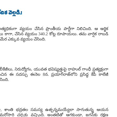
క వెల్లడి.!
అత్యధికంగా వ్యయం చేసిన ప్రాంతీయ పార్టీగా నిలిచింది. ఆ ఆర్థిక
 కాగా, చేసిన వ్యయం 340.2 కోట్ల రూపాయలు. తమ వార్షిక రాబడి
మేర ఎక్కువ వ్యయం చేసింది.
రాల లీకేజీలు, నిరుద్యోగం, యువత భవిష్యత్తుపై రాహుల్ గాంధీ ప్రత్యక్షంగా
ంచిన ఈ సదస్సు ఈనెల 8న. ప్రయాగ్‌రాజ్‌లోని ప్రసిద్ధ కేపీ కాలేజీ
సింది.
్తూ, శాంతి భద్రతల సమస్య ఉత్పన్నమయ్యేలా సాగుతున్న ఆయన
ోసారి చర్చకు వచ్చింది. అంతటితో ఆగకుండా, జగన్‌కు రక్షణ