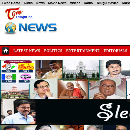
TOne Home
Audio
News
Movie News
Videos
Radio
Telugu Movies
Kids
LATEST NEWS
POLITICS
ENTERTAINMENT
EDITORIALS