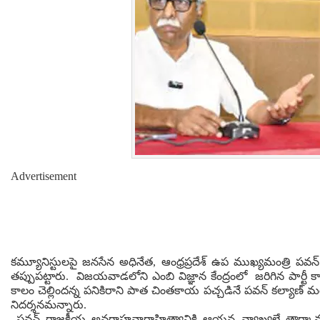
Advertisement
కమ్యూనిస్టులపై జనసేన అధినేత, ఆంధ్రప్రదేశ్ ఉప ముఖ్యమంత్రి పవన్ క
తప్పుపట్టారు. విజయవాడలోని ఎంబి విజ్ఞాన కేంద్రంలో జరిగిన పార్ట
కాలం చెల్లిందన్న పనికిరాని పాత చింతకాయ పచ్చడినే పవన్ కల్యాణ్‌ 
నిదర్శనమన్నారు.
పవన్ రాజకీయ అవగాహనారాహిత్యానికి ఆయన వ్యాఖ్యలే తార్కాన