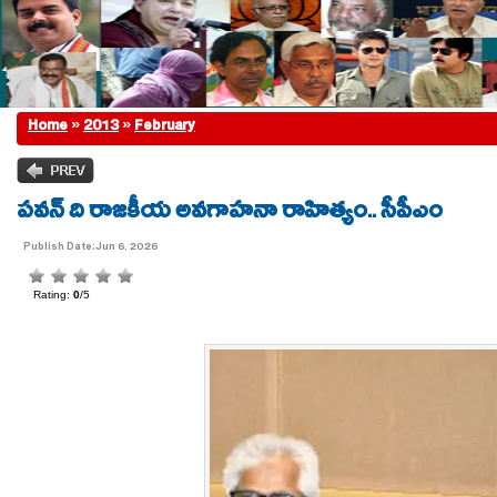
Home
»
2013
»
February
పవన్ ది రాజకీయ అవగాహనా రాహిత్యం.. సీపీఎం
Publish Date:Jun 6, 2026