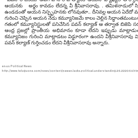
ఆయనకు అర్థం కావడం లేదన్న వీ శ్రీనివాసరావు. . తమిళనాడులో సినీ
ఉండడంతో ఆయన నిస్పృహనకు లోనవుతూ.. దీనివల్ల ఆయన ఏదేదో మాట్లాడ
గురించి చెప్పిన ఆయన నేడు కమ్యూనిజమే కాలం చెల్లిన సిద్ధాంతమంటున్
గతంలో కమ్యూనిస్టులతో పనిచేసిన పవన్ కల్యాణ్ ఆ తర్వాత బిజెపి స
ఆంధ్ర ప్రజల్లో ప్రాంతీయ అభిమానం కూడా లేదని ఇప్పుడు మాట్లా
కమ్యూనిజం గురించి మాట్లాడటం విడ్డూరంగా ఉందని వీశ్రీనివాసరావు 
పవన్ కల్యాణ్ గుర్తించడం లేదని వీశ్రీనివాసరావు అన్నారు.
en-us
Political News
http://www.teluguone.com/news/content/pawan-lacks-political-understanding-25-222054.ht