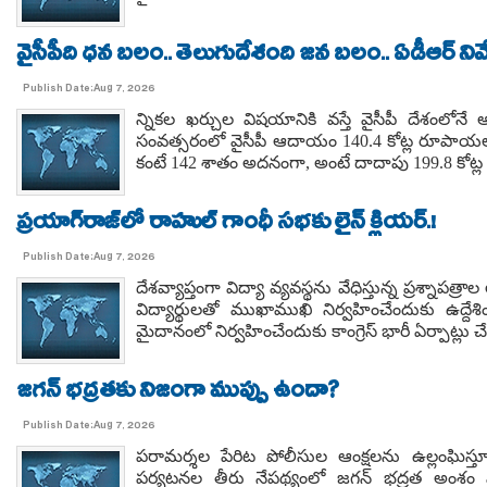
వైసీపీది ధన బలం.. తెలుగుదేశంది జన బలం.. ఏడీఆర్ నివేది
Publish Date:Aug 7, 2026
న్నికల ఖర్చుల విషయానికి వస్తే వైసీపీ దేశంలోనే 
సంవత్సరంలో వైసీపీ ఆదాయం 140.4 కోట్ల రూపాయలు
కంటే 142 శాతం అదనంగా, అంటే దాదాపు 199.8 కోట్ల 
ప్రయాగ్‌రాజ్‌లో రాహుల్ గాంధీ సభకు లైన్ క్లియర్.!
Publish Date:Aug 7, 2026
దేశవ్యాప్తంగా విద్యా వ్యవస్థను వేధిస్తున్న ప్రశ్నాపత్
విద్యార్థులతో ముఖాముఖి నిర్వహించేందుకు ఉద్దేశి
మైదానంలో నిర్వహించేందుకు కాంగ్రెస్ భారీ ఏర్పాట్లు చే
జగన్ భద్రతకు నిజంగా ముప్పు ఉందా?
Publish Date:Aug 7, 2026
పరామర్శల పేరిట పోలీసుల ఆంక్షలను ఉల్లంఘిస
పర్యటనల తీరు నేపథ్యంలో జగన్ భద్రత అంశం మర