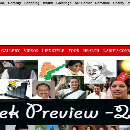
one
Comedy
Shopping
Bhakti
Greetings
NRI Corner
Romance
Charity
M
GALLERY
VIDEOS
LIFE STYLE
FOOD
HEALTH
LADIE'S CON