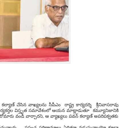
ల్యాణ్‌ చేసిన వాఖ్యలను సీపీఎం రాష్ట్ర కార్యదర్శి శ్రీనివాసరావు
ీ కార్యకర్తల విస్తృత సమావేశంలో ఆయన మాట్లాడుతూ కమ్యూనిజానికి
మరోమారు వండి వార్చారని, ఆ వ్యాఖ్యలు పవన్ కల్యాణ్ అపరిపక్వతకు
మన్నారు. ప్రపంచ పరిణామాలు ఏదిశగా నడుస్తున్నాయో కూడా