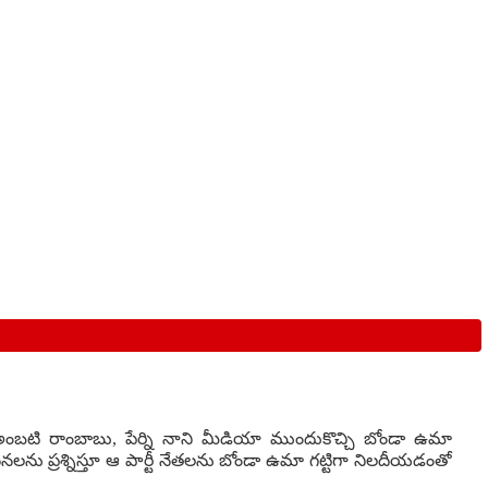
ు అంబటి రాంబాబు, పేర్ని నాని మీడియా ముందుకొచ్చి బోండా ఉమా
నలను ప్రశ్నిస్తూ ఆ పార్టీ నేతలను బోండా ఉమా గట్టిగా నిలదీయడంతో