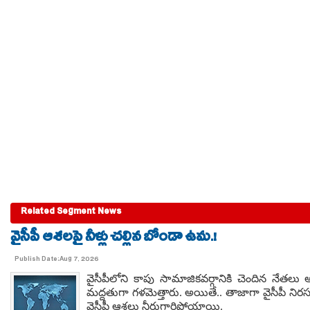
Related Segment News
వైసీపీ ఆశలపై నీళ్లు చల్లిన బోండా ఉమ.!
Publish Date:Aug 7, 2026
వైసీపీలోని కాపు సామాజికవర్గానికి చెందిన నేతల
మద్దతుగా గళమెత్తారు. అయితే.. తాజాగా వైసీపీ నిరస
వైసీపీ ఆశలు నీరుగారిపోయాయి.