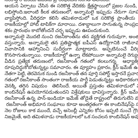
ఆయన ఏర్పాటు చేసిన ఈ సరికొత్త వేదికకు క్షేత్రస్థాయిలో ప్రజల న
లభిస్తోంది.ఇలాంటి కీలక తరుణంలో, అన్నామలై ఇప్పుడు నేరుగా సూపర
వ్యాపిస్తోంది. వీరిద్దరూ కలిసి తమిళనాడులో ఒక సరికొత్త ప్రాంతీయ
రాజకీయాల్లో హాట్ టాపిక్‌గా మారాయి. దశాబ్దాలుగా సాగుతున్న సాంప
శకం ప్రారంభం కాబోతోందనే చర్చ ఇప్పుడు ఊపందుకుంది.
అన్నామలై మొదటి నుంచి రజనీకాంత్‌ను తన వ్యక్తిగత గురువుగా, అంతక
వస్తున్నారు. అన్నామలై తన ప్రతిష్టాత్మక ఐపీఎస్ ఉద్యోగానికి 
నివాసానికి ఆహ్వానించి సుదీర్ఘంగా మాట్లాడారు. అప్పటినుంచే
కొనసాగుతున్నాయి. రాజకీయాల్లో ఉన్నా లేకపోయినా అన్నామలై రెగ్యులర్
వీడిన ప్రత్యేక తరుణంలో, రజనీకాంత్ గతంలో కలలుగన్న ఆధ్యాత్మ
రూపుదిద్దుకోబోతున్నట్లు సమాచారం. ఈ వ్యూహం ప్రకారం, క్లీన్ ఇమేజ్ ఉన్న
నేతగా పెట్టి, తెరవెనుక నుండి రజనీకాంత్ తన పూర్తి సపోర్ట్ ఇస్తారనే ప్ర
గతంలో రజనీకాంత్ సొంతంగా రాజకీయ పార్టీ పెడుతున్నట్లు అధికారికంగ
వెనక్కి తగ్గిన విషయం తెలిసిందే. అయితే ప్రస్తుతం తమిళనాడులో వ
కాంబినేషన్ ఉపయోగపడుతుందని విశ్లేషకులు భావిస్తున్నారు. క్లీన్ ఇమేజ
రజనీకాంత్ ఉన్న పాన్-ఇండియా ఇమేజ్ తోడైతే రాష్ట్రంలో తిరుగులేని మ
రజనీకాంత్ అభిమాన సంఘాలు కూడా అంతర్గతంగా ఈ కాంబినేషన్‌పై సుదీ
నెల రోజులు కాక ముందే, వచ్చే అసెంబ్లీ ఎన్నికల కోసం ఇప్పటి నుంచే గ్
నిజమైతే, అది తమిళనాడు రాజకీయాలలో ఒక సంచలన కాంబినేషన్ అ