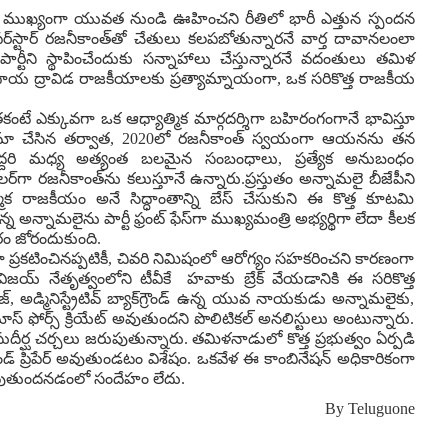
ుండి, ముఖ్యంగా యువత నుండి ఊహించని రీతిలో భారీ ఎత్తున స్పందన
్‌స్టార్ రజనీకాంత్‌తో చేతులు కలపబోతున్నారనే వార్త దావానలంలా
 పార్టీని స్థాపించేందుకు సన్నాహాలు చేస్తున్నారనే వదంతులు తమిళ
్రదాయ ద్రావిడ రాజకీయాలకు ప్రత్యామ్నాయంగా, ఒక సరికొత్త రాజకీయ
ంటే ఎక్కువగా ఒక ఆధ్యాత్మిక మార్గదర్శిగా బహిరంగంగానే భావిస్తూ
రాజీనామా చేసిన తర్వాత, 2020లో రజనీకాంత్ స్వయంగా ఆయనను తన
 వీరిద్దరి మధ్య అత్యంత బలమైన సంబంధాలు, ప్రత్యేక అనుబంధం
‌గా రజనీకాంత్‌ను కలుస్తూనే ఉన్నారు.ప్రస్తుతం అన్నామలై బీజేపీని
ిక రాజకీయం అనే సిద్ధాంతాన్ని బేస్ చేసుకుని ఈ కొత్త కూటమి
 అన్నామలైను పార్టీ ఫ్రంట్ ఫేస్‌గా ముఖ్యమంత్రి అభ్యర్థిగా లేదా కీలక
చారం జోరందుకుంది.
ా ప్రకటించినప్పటికీ, చివరి నిమిషంలో ఆరోగ్యం సహకరించని కారణంగా
ిజయ్ నేతృత్వంలోని టీవీకే హవాకు బ్రేక్ వేయడానికి ఈ సరికొత్త
్, అడ్మినిస్ట్రేటివ్ బ్యాక్‌గ్రౌండ్ ఉన్న యువ నాయకుడు అన్నామలైకు,
ాస్ ఫోర్స్ క్రియేట్ అవుతుందని పొలిటికల్ అనలిస్టులు అంటున్నారు.
ర్ఘ చర్చలు జరుపుతున్నారు. తమిళనాడులో కొత్త ప్రభుత్వం ఏర్పడి
రౌండ్ ప్రిపేర్ అవుతుండటం విశేషం. ఒకవేళ ఈ కాంబినేషన్ అధికారికంగా
వుతుందనడంలో సందేహం లేదు.
By
Teluguone