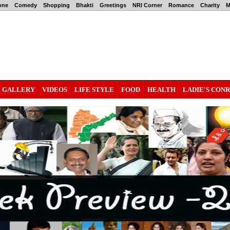
one
Comedy
Shopping
Bhakti
Greetings
NRI Corner
Romance
Charity
M
GALLERY
VIDEOS
LIFE STYLE
FOOD
HEALTH
LADIE'S CON