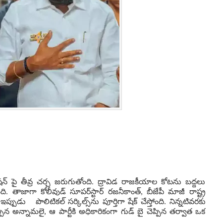
్ పై తీవ్ర చర్చ జరుగుతోంది. ద్రావిడ రాజకీయాల కోటను బద్దలు
. తాజాగా కోలీవుడ్ సూపర్‌స్టార్ రజనీకాంత్, బీజేపీ మాజీ రాష్ట్ర
పుడు పొలిటికల్ సర్కిల్స్‌ను పూర్తిగా షేక్ చేస్తోంది. నిన్నటివరకు
ప్పిన అన్నామలై, ఆ పార్టీకి అధికారికంగా గుడ్ బై చెప్పిన తర్వాత ఒక