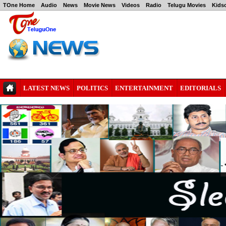
TOne Home
Audio
News
Movie News
Videos
Radio
Telugu Movies
Kids
LATEST NEWS
POLITICS
ENTERTAINMENT
EDITORIALS