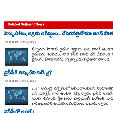
Related Segment News
వెన్నుపోటు, అక్రమ అరెస్టులు... దేవరపల్లిలోనూ జగన్ పాత
Publish Date:Aug 5, 2026
వచ్చినది పోగాకు రైతుల కష్టాలు విని, వారికి
రైతులను కలవడం, వారి కనీస హామీ ధర డిమాండ్ల క
ప్రసంగం కూడా పరమ రొట్టకొట్టుడు పద్ధతిలో సాగింది.
వైసీపీకి తమ్మినేని గుడ్ బై?
Publish Date:Aug 5, 2026
2024 అసెంబ్లీ ఎన్నికలలో ఆముదాలవలస నియోజకవర్
ఇన్ యాక్టివ్ గానే ఉంటూ వస్తున్నారు. వైసీపీ 
నుంచి తప్పించి శ్రీకాకుళం పార్లమెంట్ పరిశీలక బ
కారణమైందని ఆయన అనుచరులు చెబుతున్నారు.
వైసీపీలో అంతే.!