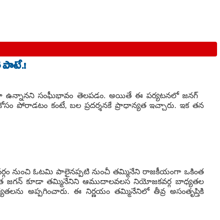
 పాటే.!
 అండగా ఉన్నానని సంఘీభావం తెలపడం. అయితే ఈ పర్యటనలో జనగ్
ోసం పోరాడటం కంటే, బల ప్రదర్శనకే ప్రాధాన్యత ఇచ్చారు. ఇక తన
గం నుంచి ఓటమి పాలైనప్పటి నుంచీ తమ్మినేని రాజకీయంగా ఒకింత
అధినేత జగన్ కూడా తమ్మినేనిని ఆముదాలవలస నియోజకవర్గ బాధ్యతల
ాధ్యతలను అప్పగించారు. ఈ నిర్ణయం తమ్మినేనిలో తీవ్ర అసంతృప్తికి