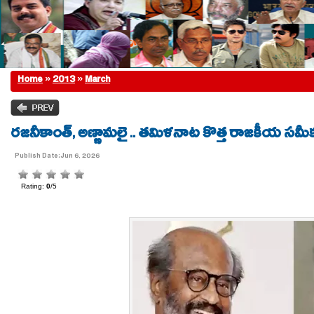
Home
»
2013
»
March
రజనీకాంత్, అణ్ణామలై .. తమిళనాట కొత్త రాజకీయ సమ
Publish Date:Jun 6, 2026