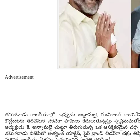
Advertisement
తమిళనాడు రాజకీయాల్లో ఇప్పుడు అణ్ణామలై, రజనీకాంత్ కాంబినేషన
కొట్టేందుకు తెరవెనుక చకచకా పావులు కదులుతున్నట్లు స్పష్టమవుతోంది
అధ్యక్షుడు కె. అన్నామలై చుట్టూ తిరుగుతున్న ఒక ఆసక్తికరమైన చర్చ ఇప్
తమిళనాడు బీజేపీలో అత్యంత యాక్టివ్, ఫైర్ బ్రాండ్ లీడర్‌గా చక్రం తి
సరికొత్త రాజకీయ వేదికను ప్రారంభించిన సంగతి తెలిసిందే.