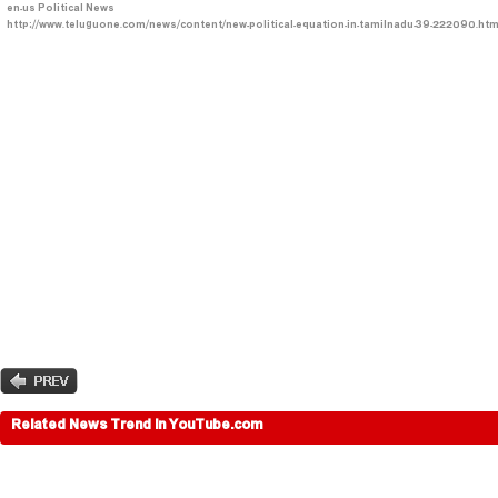
en-us
Political News
http://www.teluguone.com/news/content/new-political-equation-in-tamilnadu-39-222090.htm