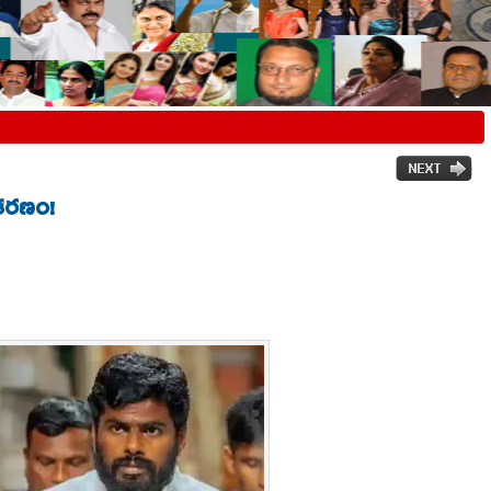
ీకరణం!