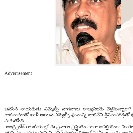
Advertisement
జనసేన నాయకుడు ఎమ్మెల్సీ నాగబాబు రాజ్యసభకు వెళ్లనున్నారా
రాజీనామాతో ఖాళీ అయిన ఎమ్మెల్సీ స్థానాన్ని బాలినేని శ్రీనివాసరెడ్డ
సాగుతోంది.
ఆంధ్రప్రదేశ్ రాజకీయాల్లో ఈ ప్రచారం ప్రస్తుతం చాలా ఆసక్తికరంగా మారింది
తగిన ప్రాధాన్యత ఇస్తామని పవన్ కళ్యాణ్ గతంలో హామీ ఇచ్చారు. అందులో 