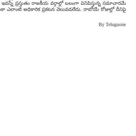
్నీ ప్రస్తుతం రాజకీయ వర్గాల్లో బలంగా వినిపిస్తున్న సమాచారమే
కా ఎలాంటి అధికారిక ప్రకటన వెలువడలేదు. రాబోయే రోజుల్లో దీనిపై
By
Teluguone