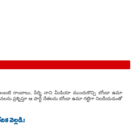
ు అంబటి రాంబాబు, పేర్ని నాని మీడియా ముందుకొచ్చి బోండా ఉమా
నలను ప్రశ్నిస్తూ ఆ పార్టీ నేతలను బోండా ఉమా గట్టిగా నిలదీయడంతో
క వెల్లడి.!