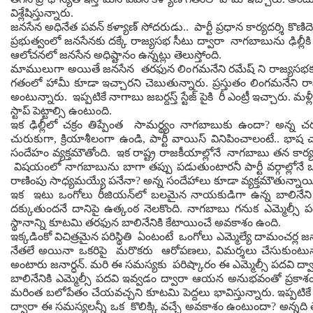
విశ్లేషిస్తున్నారు.
జనసేన అధినేత పవన్ కళ్యాణ్ సోదరుడు.. పార్టీ ప్రధాన కార్యదర్శి కొణిద
ప్రభుత్వంలో జనసేనకు దక్కే రాజ్యసభ సీటు ద్వారా నాగబాబును ఢిల్లీకి
ఆలోచనలో జ‌న‌సేన‌ అధిష్టానం ఉన్నట్లు తెలుస్తోంది.
మాములుగా అయితే జ‌న‌సేన త‌ర‌ఫున‌ లింగ‌మ‌నేని ర‌మేష్ ని రాజ్య‌స
గతంలో హామీ కూడా ఇచ్చారని చెబుతున్నారు. ప్రస్తుతం లింగమనేని 
అంటున్నారు. ఇప్ప‌టికే నాగాబు జ‌బ‌ర్ద‌స్త్ స్టేజ్ పైకి రీ ఎంట్రీ ఇచ్చారు. మ‌ళ
స్టాప్ పెట్టాల్సి ఉంటుంది.
ఇక ఢిల్లీలో చ‌క్రం తిప్పేంత సామర్థ్యం నాగ‌బాబుకు ఉందా? అన్న చర
చురుకుగా, క్రియాశీలంగా ఉండి, పార్టీ వాయిస్ వినిపించాలంటే.. భ
సందేహం వ్యక్తమౌతోంది. ఇక రాష్ట్ర రాజ‌కీయాల్లోనే నాగ‌బాబు త‌న కార్య‌క
విష‌యంలో నాగ‌బాబును బాగా త‌ప్పు ప‌డుతుంటార‌నీ పార్టీ వర్గాల్
రాణింపు సాధ్య‌మ‌య్యే ప‌నేనా? అన్న సందేహాలు కూడా వ్యక్తమౌతున్నాయ
ఇక ఇటు ఒంగోలు రీజియన్‌లో బలమైన నాయకుడిగా ఉన్న బాలినేని శ్
దక్కుతుందనే దానిపై ఉత్కంఠ నెలకొంది. నాగబాబు గనుక ఎమ్మెల్సీ పద
స్థానాన్ని కూటమి తరఫున బాలినేనికి కేటాయించే అవకాశం ఉంది.
ఇక్క‌డింకో విచిత్ర‌మైన ప‌రిస్థితి ఏంటంటే ఒంగోలు ఎమ్మెల్యే దామంచ‌ర్ల జ
నేత‌లే అయినా ఒక‌రిపై మ‌రొక‌రు ఆరోప‌ణ‌లు, విమర్శలు చేసుకుంటున్నారు
అంటారు జ‌నార్ధ‌న్. మ‌రి ఈ స‌మ‌స్యకు ప‌రిష్కారం ఈ ఎమ్మెల్సీ ప‌ద‌వి ద
బాలినేనికి ఎమ్మెల్సీ పదవి ఇవ్వడం ద్వారా ఆయన అనుభవంతో ప్రకాశం జి
మరింత బలోపేతం చేయవచ్చని కూటమి పెద్దలు భావిస్తున్నారు. ఇప్ప‌టికే
ద్వారా ఈ స‌మ‌స్య‌ల‌న్నీ ఒక కొలిక్కి వ‌చ్చే అవ‌కాశం ఉంటుందా? అన్న