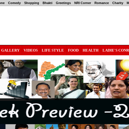
one
Comedy
Shopping
Bhakti
Greetings
NRI Corner
Romance
Charity
M
GALLERY
VIDEOS
LIFE STYLE
FOOD
HEALTH
LADIE'S CON