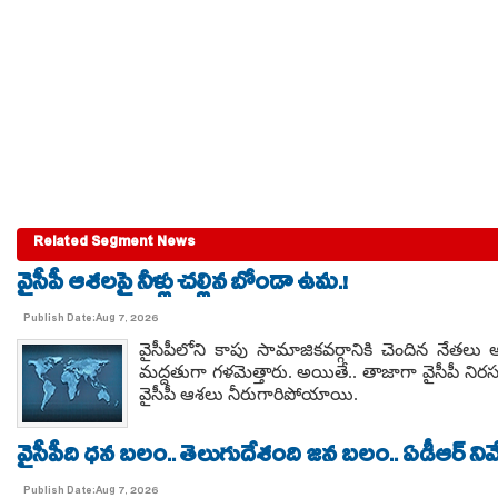
Related Segment News
వైసీపీ ఆశలపై నీళ్లు చల్లిన బోండా ఉమ.!
Publish Date:Aug 7, 2026
వైసీపీలోని కాపు సామాజికవర్గానికి చెందిన నేతల
మద్దతుగా గళమెత్తారు. అయితే.. తాజాగా వైసీపీ నిరస
వైసీపీ ఆశలు నీరుగారిపోయాయి.
వైసీపీది ధన బలం.. తెలుగుదేశంది జన బలం.. ఏడీఆర్ నివేది
Publish Date:Aug 7, 2026