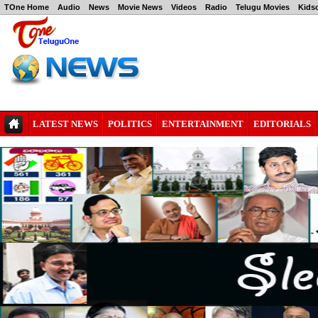
TOne Home
Audio
News
Movie News
Videos
Radio
Telugu Movies
Kids
LATEST NEWS
POLITICS
ENTERTAINMENT
EDITORIALS