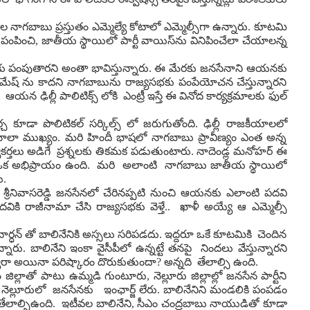
ెల నాగబాబు ప్రస్తుతం ఎమ్మెల్యే కోటాలో ఎమ్మెల్సీగా ఉన్నారు. కూటమి
 పంపించి, జాతీయ స్థాయిలో పార్టీ వాయిస్‌ను వినిపించేలా చేయాలన్న‌
‌భ‌కు పంపుతారని అంతా భావిస్తున్నారు. ఈ మేరకు జనసేనాని ఆయనకు
రామేష్ ను కాదని నాగబాబును రాజ్యసభకు పంపేయోచన చేస్తున్నారని
్లీ ఆయ‌న ఢిల్లీ పాలిటిక్స్ లోకి ఎంట్రీ ఇస్తే ఈ వినోద కార్య‌క్ర‌మాల‌కు ఫుల్
్చ కూడా పొలిటికల్ సర్కిల్స్ లో జరుగుతోంది. ఢిల్లీ రాజకీయాలలో
ాష చాలా ముఖ్యం. మరి హిందీ భాషలో నాగబాబు ప్రావీణ్యం ఎంత అన్న
‌ర్త‌లు అడిగే ప్ర‌శ్న‌ల‌కు తిక‌మ‌క ప‌డుతుంటారు. నాదెండ్ల మ‌నోహ‌ర్ ఈ
లోనే ఒక అభిప్రాయం ఉంది. మ‌రి అలాంటి నాగ‌బాబు జాతీయ స్థాయిలో
ి.
రీనివాసరెడ్డి జనసేనలో చేరినప్పటి నుంచి ఆయనకు ఎలాంటి పదవి
వికి రాజీనామా చేసి రాజ్యసభకు వెళ్తే.. ఖాళీ అయ్యే ఆ ఎమ్మెల్సీ
‌నార్ధ‌న్ తో బాలినేనికి అస్స‌లు సరిపడదు. ఇద్ద‌రూ ఒకే కూట‌మికి చెందిన
. బాలినేని ఇంకా వైసీపీలో ఉన్న‌ట్టే త‌న‌పై నింద‌లు వేస్తున్నార‌ని
్వారా అయినా ప‌రిష్కారం దొరుకుతుందా? అన్న‌ది తేలాల్సి ఉంది.
ల్లాతో పాటు ఉమ్మడి గుంటూరు, నెల్లూరు జిల్లాల్లో జనసేన పార్టీని
 నెల్లూరులో జ‌న‌సేన‌కు ఇంఛార్జ్ లేరు. బాలినేనిని మండలికి పంపడం
‌ది తేలాల్సిఉంది. ఇటీవల బాలినేని, సీఎం చంద్రబాబు నాయుడితో కూడా