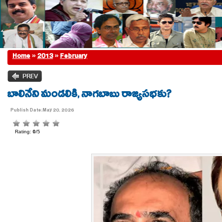
Home
»
2013
»
February
బాలినేని మండ‌లికి, నాగ‌బాబు రాజ్య‌స‌భ‌కు?
Publish Date:May 20, 2026