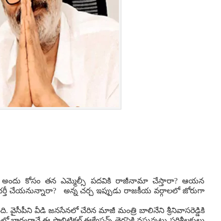
? అందు కోసం తన ఎమ్మెల్సీ పదవికి రాజీనామా చేస్తారా? ఆయన
ితో భర్తీ చేయనున్నారా? అన్న చ‌ర్చ ఇప్పుడు రాజకీయ వర్గాలలో జోరుగా
. వైసీపీని వీడి జనసేనలో చేరిన మాజీ మంత్రి బాలినేని శ్రీనివాసరెడ్డికి
భాగంగానే ఈ పొలిటికల్ ఈక్వేషన్స్ తెరపైకి వస్తున్నట్లు పరిశీలకులు