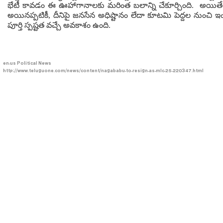
భేటీ కావడం ఈ ఊహాగానాలకు మరింత బలాన్ని చేకూర్చింది. అయితే ఇవ‌న
అయినప్పటికీ, దీనిపై జనసేన అధిష్టానం లేదా కూటమి పెద్దల నుంచి ఇం
పూర్తి స్పష్టత వచ్చే అవకాశం ఉంది.
en-us
Political News
http://www.teluguone.com/news/content/nagababu-to-resign-as-mlc-25-220347.html