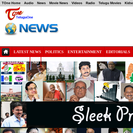
TOne Home
Audio
News
Movie News
Videos
Radio
Telugu Movies
Kids
LATEST NEWS
POLITICS
ENTERTAINMENT
EDITORIALS
DEVOTIONAL
NRI