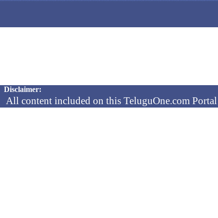
Copyright © 2026 TeluguOne NEWS - All Rights Reserved
Disclaimer:
All content included on this TeluguOne.com Portal 
audio clips, is the property of ObjectOne Informati
by copyright laws. The collection, arrangement and 
channels is the exclusive property of ObjectOne In
protected copyright laws.
You may not copy, reproduce, distribute, p
transmit, or in any other way exploit any
ObjectOne Information Systems Ltd or our