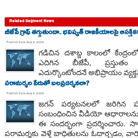
Related Segment News
బీజేపీ గ్రాఫ్ తగ్గుతుందా.. భవిష్యత్ రాజకీయాలపై ఆసక్తికర 
Publish Date:Aug 6, 2026
గడిచిన దశాబ్ద కాలంలో కేంద్రంలో 
ఎదిగిన బీజేపీ, ప్రస్తుతం 
ఎదుర్కొంటోందనే అభిప్రాయం వ్యక్
పరామర్శల పేరుతో బలప్రదర్శనలా?
Publish Date:Aug 6, 2026
జగన్ పర్యటనలలో జరిగిన
సంబంధించిన వీడియో ఆధారాలన
ఈ సందర్భంగా ప్రదర్శించారు. 
పరామర్శకు వెళ్తే బాధితులను ఓదార్చడం, వా