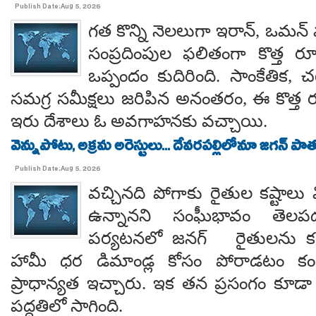
Publish Date:Aug 5, 2026
గత కొన్ని నెలలుగా ఇరాన్, ఒమన్
సంప్రదింపుల ఫలితంగా కొత్త ర
ఒప్పందం కుదిరింది. సాంకేతిక, చట
సమగ్ర సమీక్షలు జరిపిన అనంతరం, ఈ కొత్త 
ఇరు దేశాలు ఓ అవగాహనకు వచ్చాయి.
వెన్నుపోటు, అక్రమ అరెస్టులు... దేవరపల్లిలోనూ జగన్ పాత
Publish Date:Aug 5, 2026
వచ్చినది పోగాకు రైతుల కష్టాలు 
ఉన్నానని సంఘీభావం తె
పర్యటనలో జనగ్ రైతులను కల
హామీ ధర డిమాండ్ల కోసం పోరాడటం కంటే
ప్రాధాన్యత ఇచ్చారు. ఇక తన ప్రసంగం కూడా 
పద్ధతిలో సాగింది.