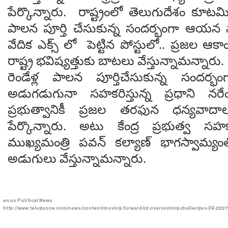
పేర్కొన్నారు. రాష్ట్రంలో తెలుగుదేశం కూటమి 
పాలన పూర్తి చేసుకున్న సందర్భంగా ఆయన
వేదిక ఎక్స్ లో పెట్టిన పోస్టులో.. ప్రజల ఆకా
రాష్ట్ర భవిష్యత్తుకు బాటలు వేస్తున్నామన్నారు.
రెండేళ్ల పాలన పూర్తిచేసుకున్న సందర్భంగా 
అడుగడుగునా సహకరిస్తున్న ప్రధాని నరేంద
ప్రభుత్వానికీ ప్రజల తరఫున ధన్యవాదాల
పేర్కొన్నారు. అటు కేంద్ర ప్రభుత్వ
ముఖ్యమంత్రి పవన్ కల్యాణ్ భాగస్వామ్యంతో 
అడుగులు వేస్తున్నామన్నారు.
en-us
Political News
http://www.teluguone.com/news/content/moving-forward-by-overcoming-challenges-39-2227