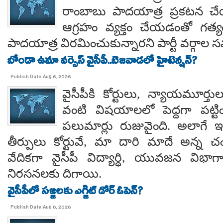
రాంబాబు పాదయాత్ర ప్రకటన చే
ఆగ్రహం వ్యక్తం చేయడంతో గత్
పాదయాత్ర విరమించుకున్నారని పార్టీ వర్గాల
బోండా ఉమా వర్సెస్ వైసీపీ..బెజవాడలో హైటెన్షన్?
Publish Date:Aug 6, 2026
వైసీపీకి కోర్టులు, న్యాయమూర్త
వంటి విషయాలలో పెద్దగా పట్ట
పలుమార్లు రుజువైంది. అలాగే ఇప
తీర్పులు కోర్టువే, మా దారి మాదే అన్
వేదికగా వైసీపీ విద్యార్థి, యువజన విభాగాలు
నిరసనలకు దిగాయి.
వైసీపీలో సజ్జలకు ఎగ్జిట్ డోర్ ఓపెన్?
Publish Date:Aug 6, 2026