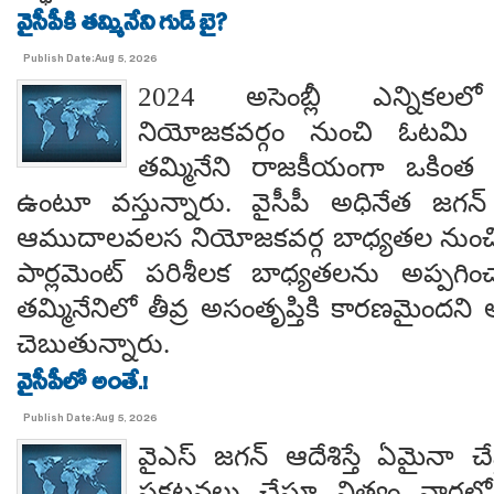
వైసీపీకి తమ్మినేని గుడ్ బై?
Publish Date:Aug 5, 2026
2024 అసెంబ్లీ ఎన్నిక
నియోజకవర్గం నుంచి ఓటమి ప
తమ్మినేని రాజకీయంగా ఒకింత ఇ
ఉంటూ వస్తున్నారు. వైసీపీ అధినేత జగన్ 
ఆముదాలవలస నియోజకవర్గ బాధ్యతల నుంచి తప
పార్లమెంట్ పరిశీలక బాధ్యతలను అప్పగి
తమ్మినేనిలో తీవ్ర అసంతృప్తికి కారణమైం
చెబుతున్నారు.
వైసీపీలో అంతే.!
Publish Date:Aug 5, 2026
వైఎస్ జగన్ ఆదేశిస్తే ఏమైనా 
ప్రకటనలు చేస్తూ నిత్యం వార్తల్