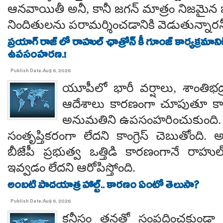
ఆనవాయితీ అనీ, కానీ జగన్ మాత్రం నిజమైన 
నిందితులను పరామర్శించడానికి వెడుతున్నారన
ప్రయాగ్ రాజ్ లో రాహుల్ ఛాత్రోన్ కీ గూంజ్ కార్యక్రమాన
ఉపసంహరణ.!
Publish Date:Aug 6, 2026
యూపీలో భారీ వర్షాలు, శాంతిభద్రత
ఆదేశాలు కారణంగా చూపుతూ కాయస
అనుమతిని ఉపసంహరించుకుంది
సంతృప్తికరంగా లేదని కాంగ్రెస్ చెబుతోంది.
బీజేపీ ప్రభుత్వ ఒత్తిడి కారణంగానే రా
ఇవ్వడం లేదని ఆరోపిస్తోంది.
అంబటి పాదయాత్ర హాల్ట్.. కారణం ఏంటో తెలుసా?
Publish Date:Aug 6, 2026
కనీసం తనతో సంప్రదించకుండా 