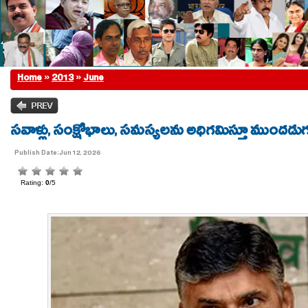
Home
»
2013
»
June
సవాళ్లు, సంక్షోభాలు, సమస్యలను అధిగమిస్తూ ముందడుగ
Publish Date:Jun 12, 2026