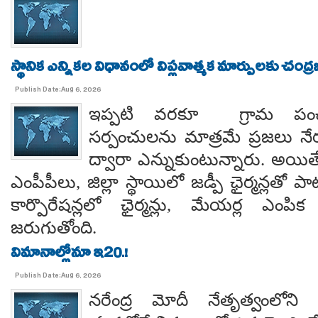
స్థానిక ఎన్నికల విధానంలో విప్లవాత్మక మార్పులకు చంద్
Publish Date:Aug 6, 2026
ఇప్పటి వరకూ గ్రామ పంచ
సర్పంచులను మాత్రమే ప్రజలు నేరుగ
ద్వారా ఎన్నుకుంటున్నారు. అయి
ఎంపీపీలు, జిల్లా స్థాయిలో జడ్పీ ఛైర్మన్లతో ప
కార్పొరేషన్లలో ఛైర్మన్లు, మేయర్ల ఎంపిక 
జరుగుతోంది.
విమానాల్లోనూ ఇ20.!
Publish Date:Aug 6, 2026
నరేంద్ర మోదీ నేతృత్వంలోని ఎ