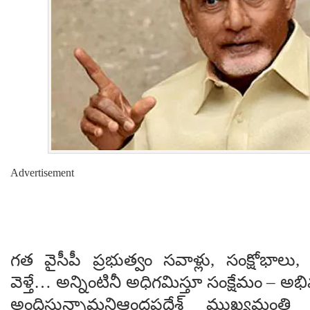
Advertisement
గత వైసీపీ ప్రభుత్వం సవాళ్లు, సంక్షోభాల
వెళ్తే… అన్నింటినీ అధిగమిస్తూ సంక్షేమం – అభ
అందిస్తున్నామనిఆంధ్రప్రదేశ్ ముఖ్యమంత్