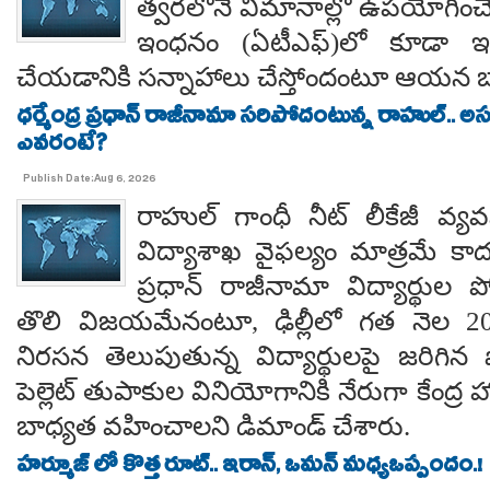
త్వరలోనే విమానాల్లో ఉపయోగించే
ఇంధనం (ఏటీఎఫ్)లో కూడా ఇథ
చేయడానికి సన్నాహాలు చేస్తోందంటూ ఆయన బా
ధర్మేంద్ర ప్రధాన్ రాజీనామా సరిపోదంటున్న రాహుల్.. అ
ఎవరంటే?
Publish Date:Aug 6, 2026
రాహుల్ గాంధీ నీట్ లీకేజీ వ్యవ
విద్యాశాఖ వైఫల్యం మాత్రమే కాదంట
ప్రధాన్ రాజీనామా విద్యార్థుల 
తొలి విజయమేనంటూ, ఢిల్లీలో గత నెల 
నిరసన తెలుపుతున్న విద్యార్థులపై జరిగిన ప
పెల్లెట్ తుపాకుల వినియోగానికి నేరుగా కేంద్ర
బాధ్యత వహించాలని డిమాండ్ చేశారు.
హర్మూజ్ లో కొత్త రూట్.. ఇరాన్, ఒమన్ మధ్యఒప్పందం.!