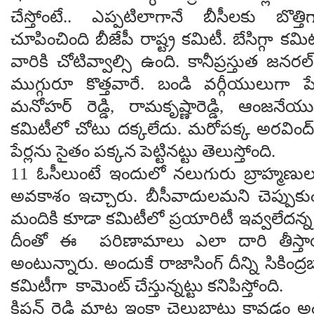
చేస్తోంటే.. ఎప్ప‌టిలాగానే బీసీల‌కు బొ
చూపించింది బీజేపీ రాష్ట్ర క‌మిటీ. బేసిగ్గా క
వారికి చోటివ్వాల్సి ఉంది. కానీప్ర‌స్తుత జ‌న‌ర‌ల్ 
ముగ్గురూ కొత్త‌వారే. బండి వ‌ర్గీయులుగా పేర
మ‌నోహ‌ర్ రెడ్డి, రామ‌కృష్ణారెడ్డి, ఆంజ‌నేయ
క‌మిటీలో చోటు ద‌క్క‌లేదు. మ‌రోప‌క్క అర‌వి
పేర్ల‌ను సైతం ప‌క్క‌న పెట్టిన‌ట్టు తెలుస్తోంది.
11 ఓసీలుంటే ఇందులో న‌లుగురు బ్రాహ్మ‌ణులు
అవ‌కాశం ఇచ్చారు. బీసీవాదుల‌మ‌ని చెప్పుక
మందికి కూడా క‌మిటీలో ప్ర‌యారిటీ ఇవ్వలేద‌న్న 
దీంతో ఈ ప‌రిణామాలు ఎలా దారి తీస్తాయ
అంటున్నారు. అందుకే రాజాసింగ్ దీన్ని సికింద్ర‌బా
క‌మిటీగా కామెంట్ చేస్తున్న‌ట్టు క‌నిపిస్తోంది.
కిష‌న్ రెడ్డి మాట ఇంకా చెల్లుబాటు కావ‌డం అ