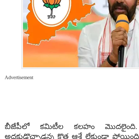
Advertisement
బీజేపీలో క‌మిటీల క‌ల‌హం మొద‌లైంది. రా
అధ‌క్షుడొచ్చాడ‌న్న కొత్త ఆశే లేకుండా పోయింద