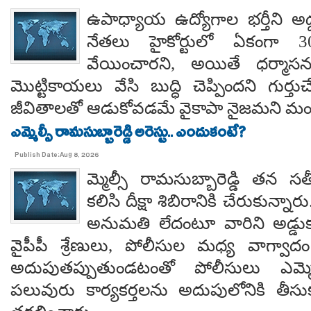
ఉపాధ్యాయ ఉద్యోగాల భర్తీని అడ్
నేతలు హైకోర్టులో ఏకంగా 30
వేయించారని, అయితే ధర్మాసనం
మొట్టికాయలు వేసి బుద్ధి చెప్పిందని గుర్తుచ
జీవితాలతో ఆడుకోవడమే వైకాపా నైజమని మండ
ఎమ్మెల్సీ రామసుబ్బారెడ్డి అరెస్టు.. ఎందుకంటే?
Publish Date:Aug 8, 2026
మ్మెల్సీ రామసుబ్బారెడ్డి తన 
కలిసి దీక్షా శిబిరానికి చేరుకున్న
అనుమతి లేదంటూ వారిని అడ్డు
వైపీపీ శ్రేణులు, పోలీసుల మధ్య వాగ్వాదం జ
అదుపుతప్పుతుండటంతో పోలీసులు ఎమ్మ
పలువురు కార్యకర్తలను అదుపులోనికి తీసు