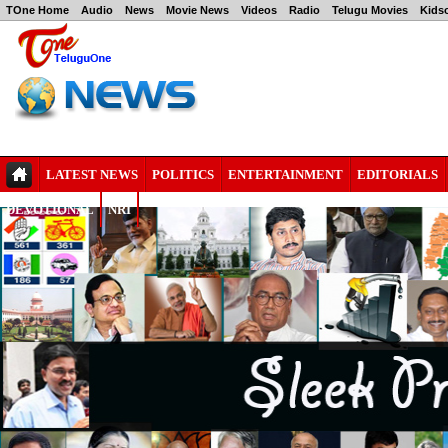
TOne Home
Audio
News
Movie News
Videos
Radio
Telugu Movies
Kids
LATEST NEWS
POLITICS
ENTERTAINMENT
EDITORIALS
DEVOTIONAL
NRI