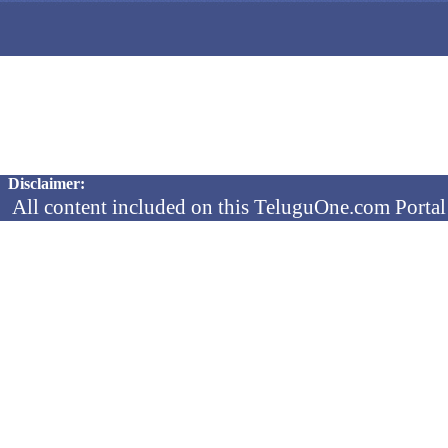
Copyright © 2026 TeluguOne NEWS - All Rights Reserved
Disclaimer:
All content included on this TeluguOne.com Portal 
audio clips, is the property of ObjectOne Informati
by copyright laws. The collection, arrangement and 
channels is the exclusive property of ObjectOne In
protected copyright laws.
You may not copy, reproduce, distribute, p
transmit, or in any other way exploit any
ObjectOne Information Systems Ltd or our