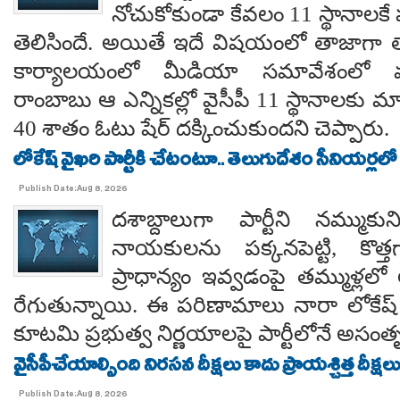
నోచుకోకుండా కేవలం 11 స్థానాలక
తెలిసిందే. అయితే ఇదే విషయంలో తాజాగా తాడేప
కార్యాలయంలో మీడియా సమావేశంలో మ
రాంబాబు ఆ ఎన్నికల్లో వైసీపీ 11 స్థానాలకు 
40 శాతం ఓటు షేర్ దక్కించుకుందని చెప్పారు.
లోకేష్ వైఖరి పార్టీకి చేటంటూ.. తెలుగుదేశం సీనియర్లలో
Publish Date:Aug 8, 2026
దశాబ్దాలుగా పార్టీని నమ్ముక
నాయకులను పక్కనపెట్టి, కొత్త
ప్రాధాన్యం ఇవ్వడంపై తమ్ముళ్లలో
రేగుతున్నాయి. ఈ పరిణామాలు నారా లోకేష్
కూటమి ప్రభుత్వ నిర్ణయాలపై పార్టీలోనే అసంతృప్
వైసీపీచేయాల్సింది నిరసన దీక్షలు కాదు ప్రాయశ్చిత్త దీక్షలు.. కో
Publish Date:Aug 8, 2026