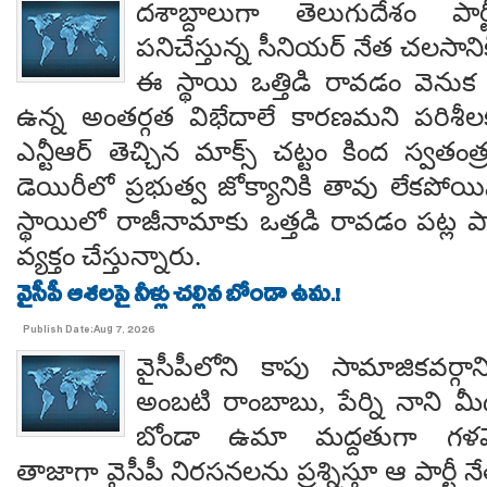
దశాబ్దాలుగా తెలుగుదేశం పార్
పనిచేస్తున్న సీనియర్ నేత చలసానిక
ఈ స్థాయి ఒత్తిడి రావడం వెనుక కృష
ఉన్న అంతర్గత విభేదాలే కారణమని పరిశీల
ఎన్టీఆర్ తెచ్చిన మాక్స్ చట్టం కింద స్వతంత
డెయిరీలో ప్రభుత్వ జోక్యానికి తావు లేకపో
స్థాయిలో రాజీనామాకు ఒత్తడి రావడం పట్ల ప
వ్యక్తం చేస్తున్నారు.
వైసీపీ ఆశలపై నీళ్లు చల్లిన బోండా ఉమ.!
Publish Date:Aug 7, 2026
వైసీపీలోని కాపు సామాజికవర్గా
అంబటి రాంబాబు, పేర్ని నాని మ
బోండా ఉమా మద్దతుగా గళమెత
తాజాగా వైసీపీ నిరసనలను ప్రశ్నిస్తూ ఆ పార్ట