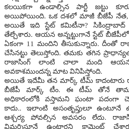
క‌ల‌యిక‌గా ఉండాల్సిన పార్టీ జ‌ట్టు కూర్ప
అయిపోయింది. ఒక ద‌శ‌లో మాజీ బీజేపీ నేత‌, ఎ
అయితే ఇది స్టేట్ క‌మిటీనా? సికింద్రాబా
తేల్చేశారు. ఆయ‌న అన్న‌ట్టుగానే స్టేట్ బీజేపీలో
ఏకంగా 11 మందిని తీసుకున్నారు. దీంతో రా
చేసిన‌ట్టు తెలుస్తోంది. త‌మ‌కు త‌గిన ప్రాధాన్య
రాజాసింగ్ లాంటి చాలా మంది ఆయ‌న
అవ‌కాశ‌ముంద‌న్న మాట వినిపిస్తోంది.
అయితే ఇదేమీ త‌న మార్క్ టీమ్ కాదంటారు రా
బీజేపీ మార్క్ టీం. ఈ టీమ్ తోనే తాము వ
అధికారంలోకి వ‌స్తామ‌ని ఘంటా ప‌దంగా చె
కాదు.. ఇలాంటి అసంతృప్తులూ ఉంటూనే
ఆశ్చ‌ర్య పోవ‌ల్సిన అవ‌స‌రం లేదు. రాజా
విమ‌ర్శిస్తూనే ఉంటార‌ని కామెంట్ చేశా