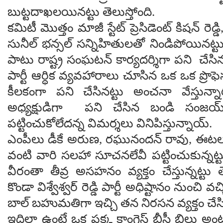
బుట్ట‌దాఖ‌ల‌యిన‌ట్టు తెలుస్తోంది.
క‌మిటీ మొత్తం మాజీ స్టేట్ ప్రెసిడెంట్ కిష‌న్ రెడ్డి
సునీల్ భ‌న్స‌ల్ స‌న్నిహితుల‌తో నిండిపోయినట్టు 
పాటు రాష్ట్ర సంఘ‌ట‌న్ కార్య‌ద‌ర్శిగా ప‌ని చే
పార్టీ ఆర్ధిక వ్య‌వ‌హారాలు చూసిన ఒక ఒక ప్రొఫ
కీల‌కంగా ప‌ని చేసిన‌ట్టు అంచ‌నా వేస్తున్నా
అధ్య‌క్షుడిగా ప‌ని చేసిన బండి సంజ‌య
ప‌ట్టించుకోలేద‌న్న విమ‌ర్శ‌లు వినిపిస్తున్నాయ్.
ఎంపీలు డీకే అరుణ‌, ర‌ఘునంద‌న్ రావు, ఈట‌ల‌,
వంటి వారి స‌ల‌హా సూచ‌న‌లేవీ ప‌ట్టించుకున్న‌ట్
వీరంతా తీవ్ర అస‌హ‌నం వ్య‌క్తం చేస్తున్న‌ట్టు త
కొండా విశ్వేశ్వ‌ర్ రెడ్డి పార్టీ అధిష్టానం నుంచి 
బాల్ బ‌హుమ‌తిగా ఇచ్చి త‌న నిర‌స‌న వ్య‌క్తం చేసిన
ఇదిలా ఉంటే ఒక ప‌క్క కాంగ్రెస్ బీసీ బిల్ల