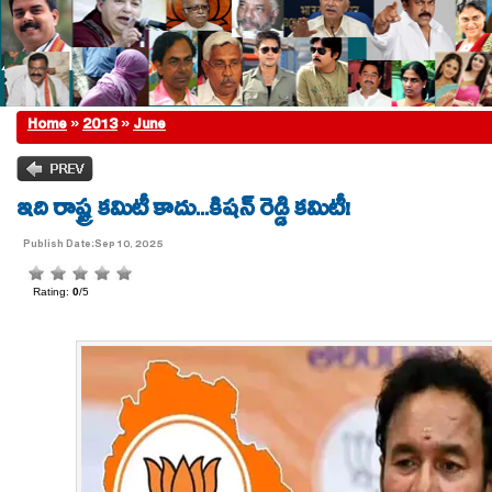
Home
»
2013
»
June
ఇది రాష్ట్ర క‌మిటీ కాదు...కిష‌న్ రెడ్డి క‌మిటీ!
Publish Date:Sep 10, 2025