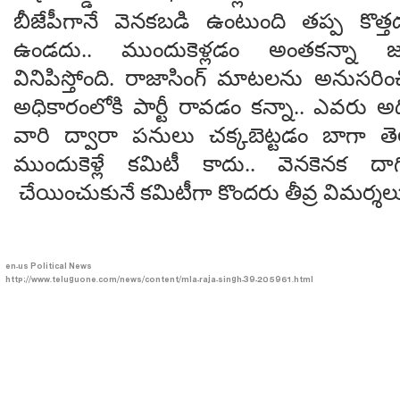
బీజేపీగానే వెన‌క‌బ‌డి ఉంటుంది త‌ప్ప క
ఉండ‌దు.. ముందుకెళ్ల‌డం అంత‌క‌న్నా జ‌ర
వినిపిస్తోంది. రాజాసింగ్ మాట‌ల‌ను అనుస‌రి
అధికారంలోకి పార్టీ రావ‌డం క‌న్నా.. ఎవ‌ర
వారి ద్వారా ప‌నులు చ‌క్క‌బెట్ట‌డం బాగా తెల
ముందుకెళ్లే క‌మిటీ కాదు.. వెన‌కెన‌క 
చేయించుకునే క‌మిటీగా కొంద‌రు తీవ్ర విమ‌ర్శ‌లు 
en-us
Political News
http://www.teluguone.com/news/content/mla-raja-singh-39-205961.html