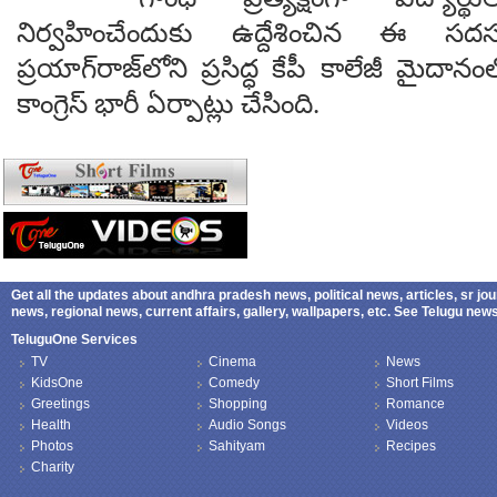
నిర్వహించేందుకు ఉద్దేశించిన ఈ స
ప్రయాగ్‌రాజ్‌లోని ప్రసిద్ధ కేపీ కాలేజీ మైదాన
కాంగ్రెస్ భారీ ఏర్పాట్లు చేసింది.
Get all the updates about andhra pradesh news, political news, articles, sr jo
news, regional news, current affairs, gallery, wallpapers, etc. See Telugu ne
TeluguOne Services
TV
Cinema
News
KidsOne
Comedy
Short Films
Greetings
Shopping
Romance
Health
Audio Songs
Videos
Photos
Sahityam
Recipes
Charity