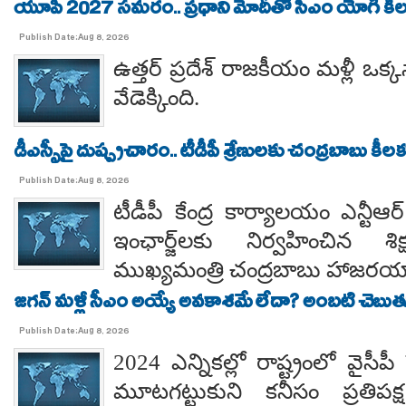
యూపీ 2027 సమరం.. ప్రధాని మోదీతో సీఎం యోగి కీలక 
Publish Date:Aug 8, 2026
ఉత్తర్ ప్రదేశ్ రాజకీయం మళ్లీ ఒక్క
వేడెక్కింది.
డీఎస్సీపై దుష్ప్రచారం.. టీడీపీ శ్రేణులకు చంద్రబాబు కీ
Publish Date:Aug 8, 2026
టీడీపీ కేంద్ర కార్యాలయం ఎన్టీ
ఇంఛార్జ్‌లకు నిర్వహించిన శ
ముఖ్యమంత్రి చంద్రబాబు హాజరయ్
జగన్ మళ్లీ సీఎం అయ్యే అవకాశమే లేదా? అంబటి చెబుతు
Publish Date:Aug 8, 2026
2024 ఎన్నికల్లో రాష్ట్రంలో వైస
మూటగట్టుకుని కనీసం ప్రతిప