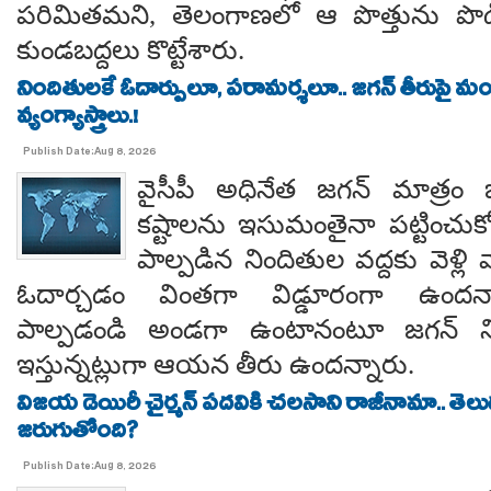
పరిమితమని, తెలంగాణలో ఆ పొత్తును పొడిగిం
కుండబద్దలు కొట్టేశారు.
నిందితులకే ఓదార్పులూ, పరామర్శలూ.. జగన్ తీరుపై మం
వ్యంగ్యాస్త్రాలు.!
Publish Date:Aug 8, 2026
వైసీపీ అధినేత జగన్ మాత్రం 
కష్టాలను ఇసుమంతైనా పట్టించుక
పాల్పడిన నిందితుల వద్దకు వెళ్లి వ
ఓదార్చడం వింతగా విడ్డూరంగా ఉందన్
పాల్పడండి అండగా ఉంటానంటూ జగన్ ని
ఇస్తున్నట్లుగా ఆయన తీరు ఉందన్నారు.
విజయ డెయిరీ చైర్మన్ పదవికి చలసాని రాజీనామా.. తె
జరుగుతోంది?
Publish Date:Aug 8, 2026