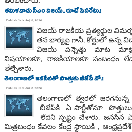
తరలించారు.
తమిళనాడు సీఎం విజయ్.. రూటే సెపరేటు.!
Publish Date:Aug 8, 2026
విజయ్ రాజకీయ ప్రత్యర్థుల విమర్
తన భార్యపై గానీ, కోర్టులో ఉన్న విడ
విజయ్ పన్నెత్తు మాట మాట్లా
విషయాలకూ, రాజకీయాలకూ సంబంధం లేదన
తేల్చేశారు.
తెలంగాణలో జనసేనతో పొత్తుకు బీజేపీ నో.!
Publish Date:Aug 8, 2026
తెలంగాణలో త్వరలో జరగనున్న స
బీజేపీకి ఏ పార్టీతోనూ పొత్తుల
లేదని స్పష్టం చేశారు. జనసేన ప
మిత్రబంధం కేవలం కేంద్ర స్థాయికి , ఆంధ్రప్రదేశ్