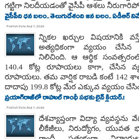
గట్టిగా నిలదీయడంతో వైసీపీ ఆశలు నీరుగార
వైసీపీది ధన బలం.. తెలుగుదేశంది జన బలం.. ఏడీఆర్ నివేది
Publish Date:Aug 7, 2026
న్నికల ఖర్చుల విషయానికి వస్త
అత్యధికంగా వ్యయం చేసిన ప్
నిలిచింది. ఆ ఆర్థిక సంవత్సర
140.4 కోట్ల రూపాయలు కాగా, చేసిన వ్
రూపాయలు. తమ వార్షిక రాబడి కంటే 142 శ
దాదాపు 199.8 కోట్ల మేర ఎక్కువ వ్యయం చేసిం
ప్రయాగ్‌రాజ్‌లో రాహుల్ గాంధీ సభకు లైన్ క్లియర్.!
Publish Date:Aug 7, 2026
దేశవ్యాప్తంగా విద్యా వ్యవస్థను వేధి
లీకేజీలు, నిరుద్యోగం, యువత భవ
గాంధీ ప్రత్యక్షంగా విద్యార