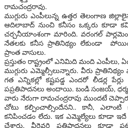
రామ‌చంద్ర‌రావు.
ముగ్గురు ఎంపీలున్న ఉత్త‌ర తెలంగాణ జిల్లాలైన 
ఆదిలాబాద్ నుంచి క‌నీసం ఒక్క‌రు కూడా క‌
చ‌ర్చ‌నీయాంశంగా మారింది. వ‌రంగ‌ల్ పార్ల‌మెంట
నేత‌ల‌కు క‌నీస ప్రాతినిథ్యం లేకుండా పోయి
ప్రాంత వాసులు.
ప్ర‌స్తుతం రాష్ట్రంలో ఎనిమిది మంది ఎంపీలు, ఏ
ముగ్గురు ఎమ్మెల్సీలున్నారు. వీరు ప్రాతినిథ్యం వ‌
గ‌త ఎన్నిక‌ల్లో క‌ష్ట‌ప‌డ్డ ఎంద‌రో లీడ‌ర్ల పేర్లు
ప‌ప్ర‌తిపాద‌న‌లు అందాయి. బండి సంజ‌య్, ధ‌ర్మ
వారు నేరుగా రామ‌చంద్ర‌రావు ముంద‌టే చెప్పారు
చోటు క‌ల్పించాల్సిందేన‌ని.. కానీ, ఎలాంటి క
క‌నిపించ‌డం లేదు. ఇక ఎమ్మెల్యేలు కూడా ఇదే 
చేశారు. వీరెవ‌రి ప్ర‌తిపాద‌న‌లు కూడా ప‌ట్