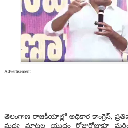
Advertisement
తెలంగాణ రాజకీయాల్లో అధికార కాంగ్రెస్, ప్రతిప
మధ్య మాటల యుద్ధం రోజురోజుకూ మరిం