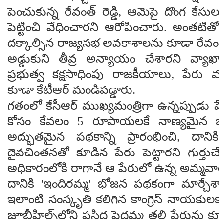
పెంచుకున్న రేవంత్ రెడ్డి, ఆమెపై దొంగ కేసు
పెట్టించి వేధించారని ఆరోపించారు. అంతట
దక్కాల్సిన రాజ్యసభ అవకాశాలను కూడా రేవంత
అడ్డుకుని తీవ్ర అన్యాయం చేశారని వ్యాఖ్యా
ప్రభుత్వ కక్షసాధింపు రాజకీయాలు, పేరు మా
కూడా కేటీఆర్ మండిపడ్డారు.
గతంలో కేసీఆర్ ముఖ్యమంత్రిగా ఉన్నప్పుడు 
కోసం కేవలం 5 రూపాయలకే నాణ్యమైన భో
అద్భుతమైన పథకాన్ని ప్రారంభించి, దానిక
దైవచింతనతో కూడిన పేరు పెట్టారని గుర్తుచేశా
అధికారంలోకి రాగానే ఆ పేరులో ఉన్న అమ్మవార
దానికి 'ఇందిరమ్మ' భోజన పథకంగా మార్చేశా
ఇలాంటి సంస్కృతి కలిగిన కాంగ్రెస్ నాయకుల
జూబ్లీహిల్స్‌లోని ప్రసిద్ధ పెద్దమ్మ తల్లి పేరు