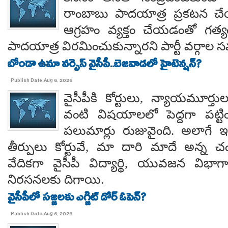
రాంబాబు పాదయాత్ర ప్రకటన చే
ఆగ్రహం వ్యక్తం చేయడంతో గత్
పాదయాత్ర విరమించుకున్నారని పార్టీ వర్గాల
బోండా ఉమా వర్సెస్ వైసీపీ..బెజవాడలో హైటెన్షన్?
Publish Date:Aug 6, 2026
వైసీపీకి కోర్టులు, న్యాయమూర్త
వంటి విషయాలలో పెద్దగా పట్ట
పలుమార్లు రుజువైంది. అలాగే ఇప
తీర్పులు కోర్టువే, మా దారి మాదే అన్
వేదికగా వైసీపీ విద్యార్థి, యువజన విభాగాలు
నిరసనలకు దిగాయి.
వైసీపీలో సజ్జలకు ఎగ్జిట్ డోర్ ఓపెన్?
Publish Date:Aug 6, 2026