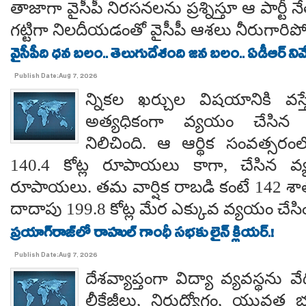
తాజాగా వైసీపీ నిరసనలను ప్రశ్నిస్తూ ఆ పార్ట
గట్టిగా నిలదీయడంతో వైసీపీ ఆశలు నీరుగార
వైసీపీది ధన బలం.. తెలుగుదేశంది జన బలం.. ఏడీఆర్ నివేది
Publish Date:Aug 7, 2026
న్నికల ఖర్చుల విషయానికి వస్త
అత్యధికంగా వ్యయం చేసిన ప్
నిలిచింది. ఆ ఆర్థిక సంవత్సర
140.4 కోట్ల రూపాయలు కాగా, చేసిన వ్
రూపాయలు. తమ వార్షిక రాబడి కంటే 142 శ
దాదాపు 199.8 కోట్ల మేర ఎక్కువ వ్యయం చేసిం
ప్రయాగ్‌రాజ్‌లో రాహుల్ గాంధీ సభకు లైన్ క్లియర్.!
Publish Date:Aug 7, 2026
దేశవ్యాప్తంగా విద్యా వ్యవస్థను వేధి
లీకేజీలు, నిరుద్యోగం, యువత భవ