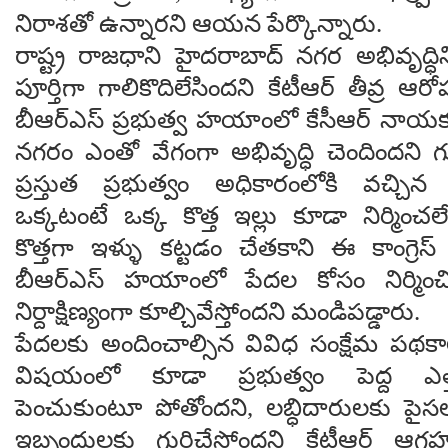
నిరాశతో ఉన్నారని ఆయన పేర్కొన్నారు.
రాష్ట్ర రాజధాని హైదరాబాద్ నగర అభివృద్ధిని 
పూర్తిగా గాలికొదిలేసిందని కేటీఆర్ తీవ్ర 
బీఆర్ఎస్ ప్రభుత్వ హయాంలో కేసీఆర్ నాయక
నగరం ఎంతో వేగంగా అభివృద్ధి చెందిందని 
ప్రస్తుత ప్రభుత్వం అధికారంలోకి వచ్చ
ఒక్కటంటే ఒక్క కొత్త ఇల్లు కూడా నిర్మించల
కొత్తగా ఇళ్ళు కట్టడం చేతకాని ఈ కాంగ్రెస
బీఆర్ఎస్ హయాంలో పేదల కోసం నిర్మించి
నిర్దాక్షిణ్యంగా కూల్చివేస్తోందని మండిపడ్డారు.
పేదలకు అందించాల్సిన వివిధ సంక్షేమ పథక
విషయంలో కూడా ప్రభుత్వం పెద్ద ఎ
పెంచుకుంటూ పోతోందని, లబ్ధిదారులకు పైసల
ఇబ్బందులకు గురిచేస్తోందని కేటీఆర్ ఆగ్రహ