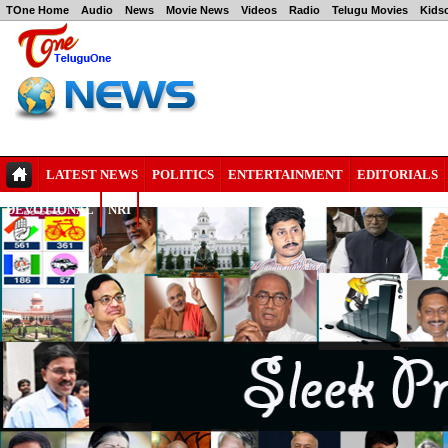
TOne Home
Audio
News
Movie News
Videos
Radio
Telugu Movies
Kids
LATEST NEWS
POLITICS
ENTERTAINMENT
EDITORIALS
DEVOTIONAL
NRI