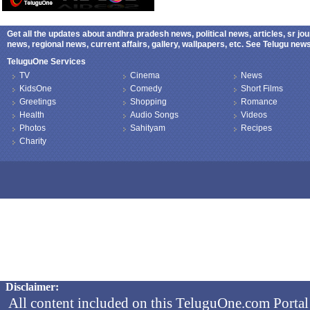
Get all the updates about andhra pradesh news, political news, articles, sr jo
news, regional news, current affairs, gallery, wallpapers, etc. See Telugu ne
TeluguOne Services
TV
Cinema
News
KidsOne
Comedy
Short Films
Greetings
Shopping
Romance
Health
Audio Songs
Videos
Photos
Sahityam
Recipes
Charity
Copyright © 2026 TeluguOne NEWS - All Rights Reserved
Disclaimer:
All content included on this TeluguOne.com Portal 