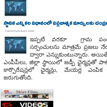
స్థానిక ఎన్నికల విధానంలో విప్లవాత్మక మార్పులకు చంద్
Publish Date:Aug 6, 2026
ఇప్పటి వరకూ గ్రామ పంచ
సర్పంచులను మాత్రమే ప్రజలు నేరుగ
ద్వారా ఎన్నుకుంటున్నారు. అయి
ఎంపీపీలు, జిల్లా స్థాయిలో జడ్పీ ఛైర్మన్లతో ప
కార్పొరేషన్లలో ఛైర్మన్లు, మేయర్ల ఎంపిక 
జరుగుతోంది.