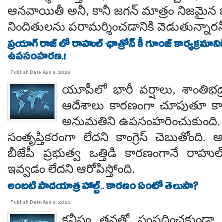
ఆనవాయితీ అనీ, కానీ జగన్ మాత్రం నిజమైన 
నిందితులను పరామర్శించడానికి వెడుతున్నారన
ప్రయాగ్ రాజ్ లో రాహుల్ ఛాత్రోన్ కీ గూంజ్ కార్యక్రమాన
ఉపసంహరణ.!
Publish Date:Aug 6, 2026
యూపీలో భారీ వర్షాలు, శాంతిభద్రత
ఆదేశాలు కారణంగా చూపుతూ కాయస
అనుమతిని ఉపసంహరించుకుంది
సంతృప్తికరంగా లేదని కాంగ్రెస్ చెబుతోంది.
బీజేపీ ప్రభుత్వ ఒత్తిడి కారణంగానే రా
ఇవ్వడం లేదని ఆరోపిస్తోంది.
అంబటి పాదయాత్ర హాల్ట్.. కారణం ఏంటో తెలుసా?
Publish Date:Aug 6, 2026
కనీసం తనతో సంప్రదించకుండా 