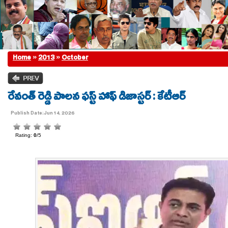
Home
»
2013
»
October
రేవంత్ రెడ్డి పాలన ఫస్ట్ హాఫ్ డిజాస్టర్ : కేటీఆర్
Publish Date:Jun 14, 2026