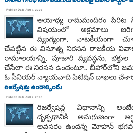
రాహల్ గాంధీ సహా ఐదుగురు ఎంపీలపై బీహార్ కోర్టులో ప
Publish Date:Aug 7, 2026
అయోధ్య రామమందిరం పేరిట సే
విషయంలో అక్రమాలు జరిగ
వ్యంగ్యంగా, నాటకీయంగా చూ
చేపట్టిన ఈ వినూత్న నిరసన రాజకీయ వివాదాన
రామాలయాన్ని, పూజారి వ్యవస్థను, భక్తు
చేసేలా ఈ నిరసన ఉందంటూ.. బీహార్‌లోని జమూ
ఓ సీనియర్ న్యాయవాది పిటిషన్ దాఖలు చేశార
రిజర్వేషన్లు ఉండాల్సిందే.!
Publish Date:Aug 7, 2026
రిజర్వేషన్ల విధానాన్ని అం
దృక్పథానికి అనుగుణంగా అర్థ
అవసరం ఉందన్న మోహన్ భగవత్..