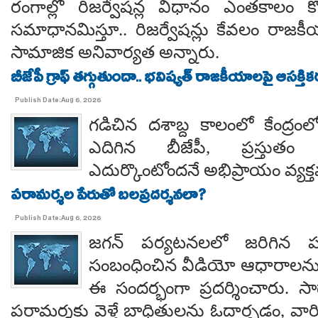
రంగాల్లో రిజర్వేషన్ల విధానం ఎంతకాలం కొ
సమాధానమిస్తూ.. రిజర్వేషన్లు కేవలం రాజకీ
సామాజిక అనివార్యత అన్నారు.
బీజేపీ గ్రాఫ్ తగ్గుతుందా.. భవిష్యత్ రాజకీయాలపై ఆసక్తికర 
Publish Date:Aug 6, 2026
గడిచిన దశాబ్ద కాలంలో కేంద్రంలో 
ఎదిగిన బీజేపీ, ప్రస్తుతం 
ఎదుర్కొంటోందనే అభిప్రాయం వ్యక్
పరామర్శల పేరుతో బలప్రదర్శనలా?
Publish Date:Aug 6, 2026
జగన్ పర్యటనలలో జరిగిన
సంబంధించిన వీడియో ఆధారాలన
ఈ సందర్భంగా ప్రదర్శించారు. 
పరామర్శకు వెళ్తే బాధితులను ఓదార్చడం, వా