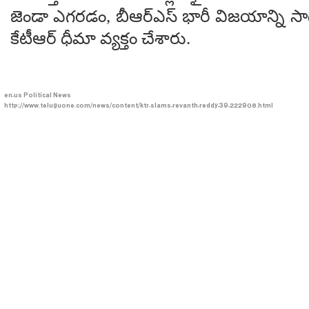
జెండా ఎగరడం, బీఆర్ఎస్ భారీ విజయాన్ని
కేటీఆర్ ధీమా వ్యక్తం చేశారు.
en-us
Political News
http://www.teluguone.com/news/content/ktr-slams-revanth-reddy-39-222908.html