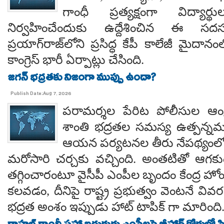
గాంధీ ప్రత్యక్షంగా విద్యార
నిర్వహించేందుకు ఉద్దేశించిన ఈ స
ప్రయాగ్‌రాజ్‌లోని ప్రసిద్ధ కేపీ కాలేజీ మైదాన
కాంగ్రెస్ భారీ ఏర్పాట్లు చేసింది.
జగన్ భద్రతకు నిజంగా ముప్పు ఉందా?
Publish Date:Aug 7, 2026
పరామర్శల పేరిట పోలీసుల ఆంక్
శాంతి భద్రతల సమస్య ఉత్పన్నమ
ఆయన పర్యటనల తీరు నేపథ్యంలో
మరోసారి చర్చకు వచ్చింది. అంతటితో ఆగకుం
తగ్గించారంటూ వైసీపీ ఎంపీల బృందం కేంద్ర హో
కలవడం, దీనిపై రాష్ట్ర ప్రభుత్వం వెంటనే వ
భద్రత అంశం ఇప్పుడు హాట్ టాపిక్ గా మారింది