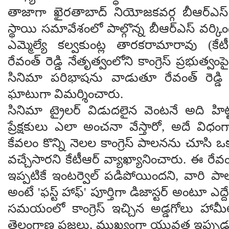
తాజాగా ఖైరతాబాద్ నియోజకవర్గ బీఆర్ఎస్ క
స్థాయి సమావేశంలో పాల్గొన్న బీఆర్ఎస్ వర్కింగ్ ప
ఎమ్మెల్యే కల్వకుంట్ల తారకరామారావు (కేట
రేవంత్ రెడ్డి నేతృత్వంలోని కాంగ్రెస్ ప్రభుత్వం
సినిమా పరిభాషను వాడుతూ రేవంత్ రెడ్డ
ఘాటుగా విమర్శించారు.
సినిమా ట్రైలర్ విడుదలైన వెంటనే అది హిట్
ప్రేక్షకులు ఎలా అంచనా వేస్తారో, అదే విధ
కేవలం కొన్ని నెలల కాంగ్రెస్ పాలనను చూసి ఒక
వచ్చేసారని కేటీఆర్ వ్యాఖ్యానించారు. ఈ రేవంత్ 
ఇప్పటికే ఇంటర్వెల్ పడిపోయిందని, వారి 
అంటే 'ఫస్ట్ హాఫ్' పూర్తిగా డిజాస్టర్ అంటూ ఎద్
సమయంలో కాంగ్రెస్ ఇచ్చిన అడ్డగోలు హామీల
తెలంగాణ ప్రజలు, ముఖ్యంగా యువత ఇప్పుడు త