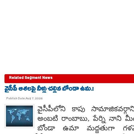
Related Segment News
వైసీపీ ఆశలపై నీళ్లు చల్లిన బోండా ఉమ.!
Publish Date:Aug 7, 2026
వైసీపీలోని కాపు సామాజికవర్గా
అంబటి రాంబాబు, పేర్ని నాని మ
బోండా ఉమా మద్దతుగా గళమెత