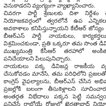
వెనుకాడరని వ్యంగ్యంగా వ్యాఖ్యానించారు.
చివరగా పార్టీ శ్రేణులకు దిశా నిర్దేశం 
నియోజకవర్గంలో త్వరలోనే ఉప ఎన్నిక
అవకాశాలు కనిపిస్తున్నాయని కేటీఆర్ జోస్యం 
బీఆర్ఎస్ పార్టీ నాయకులు, కార్యకర
విశ్రమించకుండా, ప్రతి ఒక్కరూ తమ సొంత డివ
ముఖ్యమంత్రి కేసీఆర్ తరహాలో అంకిత
పనిచేయాలని పిలుపునిచ్చారు.
నాయకులు పక్క డివిజన్ల రాజకీయ వ్యవ
చేసుకోవడం మానేసి, తమ పరిధిలోని ప్రజలత
కాంగ్రెస్ వైఫల్యాలను, బీఆర్ఎస్ చేసిన అభివృ
ప్రజల్లోకి బలంగా తీసుకెళ్లాలని సూచించారు. 
అంతర్గత విభేదాలు పక్కన పెట్టి సమన్వ
పనిచేస్తే రాబోయే రోజుల్లో ఖైరతాబాద్ నియ