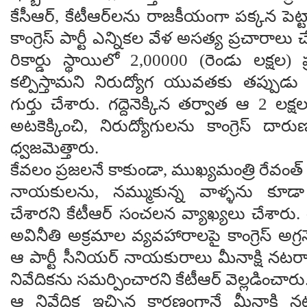
కేసీఆర్, కేటీఆర్‌లను రాజకీయంగా పక్కన పెట్ట
కాంగ్రెస్ పార్టీ ఎన్నికల వేళ అసత్య ప్రచారాలు
రికార్డు స్థాయిలో 2,00000 (రెండు లక్షల) 
కల్పిస్తామని నిరుద్యోగ యువతకు తప్పుడు
గుర్తు చేశారు. గద్దెనెక్కిన తర్వాత ఆ 2 లక్
అటకెక్కించి, నిరుద్యోగులను కాంగ్రెస్ దా
ధ్వజమెత్తారు.
కేవలం ప్రజలనే కాకుండా, ముఖ్యమంత్రి రేవంత్ రె
నాయకులను, నమ్ముకున్న వాళ్ళను కూ
చేశారని కేటీఆర్ సంచలన వ్యాఖ్యలు చేశారు. రేవం
అవినీతి అక్రమాల వ్యవహారాలపై కాంగ్రెస్ అగ్ర
ఆ పార్టీ సీనియర్ నాయకురాలు మీనాక్షి నట
నివేదికను సమర్పించారని కేటీఆర్ వెల్లడించారు
ఆ నివేదిక ఇచ్చిన కారణంగానే మీనాక్షి నటర