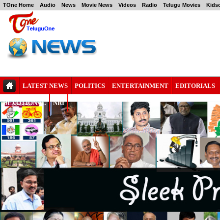
TOne Home
Audio
News
Movie News
Videos
Radio
Telugu Movies
Kids
LATEST NEWS
POLITICS
ENTERTAINMENT
EDITORIALS
DEVOTIONAL
NRI