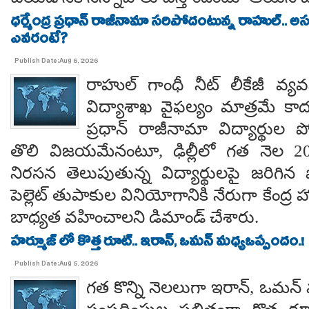
ధర్మేంద్ర ప్రధాన్ రాజీనామా సరిపోదంటున్న రాహుల్.. అ
ఎవరంటే?
Publish Date:Aug 6, 2026
రాహుల్ గాంధీ నీట్ లీకేజీ వ్యవ
విద్యాశాఖ వైఫల్యం మాత్రమే కాదంట
ప్రధాన్ రాజీనామా విద్యార్థుల 
తొలి విజయమేనంటూ, ఢిల్లీలో గత నెల 
నిరసన తెలుపుతున్న విద్యార్థులపై జరిగిన ప
పెల్లెట్ తుపాకుల వినియోగానికి నేరుగా కేంద్ర
బాధ్యత వహించాలని డిమాండ్ చేశారు.
హర్మూజ్ లో కొత్త రూట్.. ఇరాన్, ఒమన్ మధ్యఒప్పందం.!
Publish Date:Aug 5, 2026
గత కొన్ని నెలలుగా ఇరాన్, ఒమన్