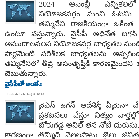
2024 అసెంబ్లీ ఎన్నిక
నియోజకవర్గం నుంచి ఓటమి ప
తమ్మినేని రాజకీయంగా ఒకింత ఇ
ఉంటూ వస్తున్నారు. వైసీపీ అధినేత జగన్ 
ఆముదాలవలస నియోజకవర్గ బాధ్యతల నుంచి తప
పార్లమెంట్ పరిశీలక బాధ్యతలను అప్పగి
తమ్మినేనిలో తీవ్ర అసంతృప్తికి కారణమైం
చెబుతున్నారు.
వైసీపీలో అంతే.!
Publish Date:Aug 5, 2026
వైఎస్ జగన్ ఆదేశిస్తే ఏమైనా 
ప్రకటనలు చేస్తూ నిత్యం వార్తల్
బోరుగడ్డ అనిల్ తన నోటి దురుసు
కారణంగా తొమ్మిది నెలలపాటు జైలు జీవి