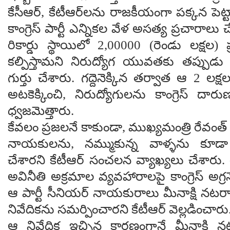
కేసీఆర్, కేటీఆర్‌లను రాజకీయంగా పక్కన పెట్ట
కాంగ్రెస్ పార్టీ ఎన్నికల వేళ అసత్య ప్రచారాలు
రికార్డు స్థాయిలో 2,00000 (రెండు లక్షల) 
కల్పిస్తామని నిరుద్యోగ యువతకు తప్పుడు
గుర్తు చేశారు. గద్దెనెక్కిన తర్వాత ఆ 2 లక్
అటకెక్కించి, నిరుద్యోగులను కాంగ్రెస్ దా
ధ్వజమెత్తారు.
కేవలం ప్రజలనే కాకుండా, ముఖ్యమంత్రి రేవంత్ రె
నాయకులను, నమ్ముకున్న వాళ్ళను కూ
చేశారని కేటీఆర్ సంచలన వ్యాఖ్యలు చేశారు. రేవం
అవినీతి అక్రమాల వ్యవహారాలపై కాంగ్రెస్ అగ్ర
ఆ పార్టీ సీనియర్ నాయకురాలు మీనాక్షి నట
నివేదికను సమర్పించారని కేటీఆర్ వెల్లడించారు
ఆ నివేదిక ఇచ్చిన కారణంగానే మీనాక్షి నటర