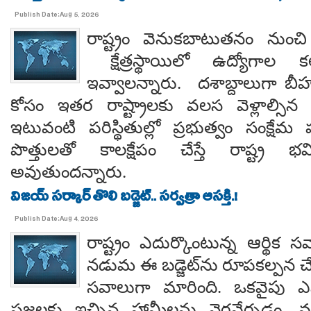
Publish Date:Aug 5, 2026
రాష్ట్రం వెనుకబాటుతనం నుం
క్షేత్రస్థాయిలో ఉద్యోగాల కల
ఇవ్వాలన్నారు. దశాబ్దాలుగా బ
కోసం ఇతర రాష్ట్రాలకు వలస వెళ్లాల్సిన దు
ఇటువంటి పరిస్థితుల్లో ప్రభుత్వం సంక్ష
పొత్తులతో కాలక్షేపం చేస్తే రాష్ట్ర 
అవుతుందన్నారు.
విజయ్ సర్కార్ తొలి బడ్జెట్.. సర్వత్రా ఆసక్తి.!
Publish Date:Aug 4, 2026
రాష్ట్రం ఎదుర్కొంటున్న ఆర్థిక స
నడుమ ఈ బడ్జెట్‌ను రూపకల్పన చే
సవాలుగా మారింది. ఒకవైపు 
ప్రజలకు ఇచ్చిన హామీలను నెరవేర్చడం, మర