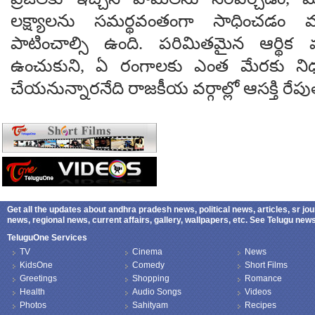
లక్ష్యాలను సమర్థవంతంగా సాధించడం
పాటించాల్సి ఉంది. పరిమితమైన ఆర్థిక 
ఉంచుకుని, ఏ రంగాలకు ఎంత మేరకు ని
చేయనున్నారనేది రాజకీయ వర్గాల్లో ఆసక్తి రేపు
Get all the updates about andhra pradesh news, political news, articles, sr jo
news, regional news, current affairs, gallery, wallpapers, etc. See Telugu ne
TeluguOne Services
TV
Cinema
News
KidsOne
Comedy
Short Films
Greetings
Shopping
Romance
Health
Audio Songs
Videos
Photos
Sahityam
Recipes