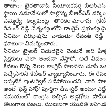
తాజాగా ఖైరతాబాద్ నియోజకవర్గ బీఆర్ఎస్ క
స్థాయి సమావేశంలో పాల్గొన్న బీఆర్ఎస్ వర్కింగ్ ప
ఎమ్మెల్యే కల్వకుంట్ల తారకరామారావు (కేట
రేవంత్ రెడ్డి నేతృత్వంలోని కాంగ్రెస్ ప్రభుత్వం
సినిమా పరిభాషను వాడుతూ రేవంత్ రెడ్డ
ఘాటుగా విమర్శించారు.
సినిమా ట్రైలర్ విడుదలైన వెంటనే అది హిట్
ప్రేక్షకులు ఎలా అంచనా వేస్తారో, అదే విధ
కేవలం కొన్ని నెలల కాంగ్రెస్ పాలనను చూసి ఒక
వచ్చేసారని కేటీఆర్ వ్యాఖ్యానించారు. ఈ రేవంత్ 
ఇప్పటికే ఇంటర్వెల్ పడిపోయిందని, వారి 
అంటే 'ఫస్ట్ హాఫ్' పూర్తిగా డిజాస్టర్ అంటూ ఎద్
సమయంలో కాంగ్రెస్ ఇచ్చిన అడ్డగోలు హామీల
తెలంగాణ ప్రజలు, ముఖ్యంగా యువత ఇప్పుడు త