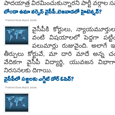
పాదయాత్ర విరమించుకున్నారని పార్టీ వర్గాల
బోండా ఉమా వర్సెస్ వైసీపీ..బెజవాడలో హైటెన్షన్?
Publish Date:Aug 6, 2026
వైసీపీకి కోర్టులు, న్యాయమూర్త
వంటి విషయాలలో పెద్దగా పట్ట
పలుమార్లు రుజువైంది. అలాగే ఇప
తీర్పులు కోర్టువే, మా దారి మాదే అన్
వేదికగా వైసీపీ విద్యార్థి, యువజన విభాగాలు
నిరసనలకు దిగాయి.
వైసీపీలో సజ్జలకు ఎగ్జిట్ డోర్ ఓపెన్?
Publish Date:Aug 6, 2026