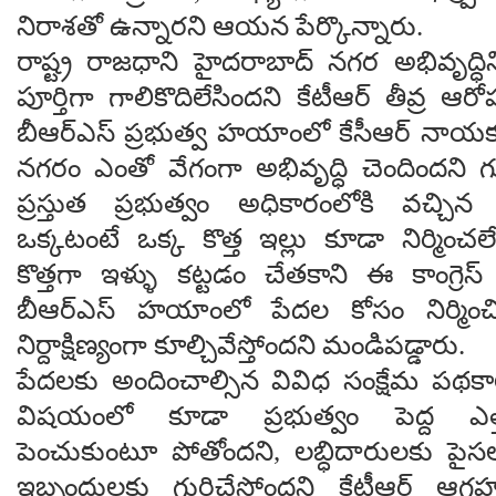
నిరాశతో ఉన్నారని ఆయన పేర్కొన్నారు.
రాష్ట్ర రాజధాని హైదరాబాద్ నగర అభివృద్ధిని 
పూర్తిగా గాలికొదిలేసిందని కేటీఆర్ తీవ్ర 
బీఆర్ఎస్ ప్రభుత్వ హయాంలో కేసీఆర్ నాయక
నగరం ఎంతో వేగంగా అభివృద్ధి చెందిందని 
ప్రస్తుత ప్రభుత్వం అధికారంలోకి వచ్చ
ఒక్కటంటే ఒక్క కొత్త ఇల్లు కూడా నిర్మించల
కొత్తగా ఇళ్ళు కట్టడం చేతకాని ఈ కాంగ్రెస
బీఆర్ఎస్ హయాంలో పేదల కోసం నిర్మించి
నిర్దాక్షిణ్యంగా కూల్చివేస్తోందని మండిపడ్డారు.
పేదలకు అందించాల్సిన వివిధ సంక్షేమ పథక
విషయంలో కూడా ప్రభుత్వం పెద్ద ఎ
పెంచుకుంటూ పోతోందని, లబ్ధిదారులకు పైసల
ఇబ్బందులకు గురిచేస్తోందని కేటీఆర్ ఆగ్రహ