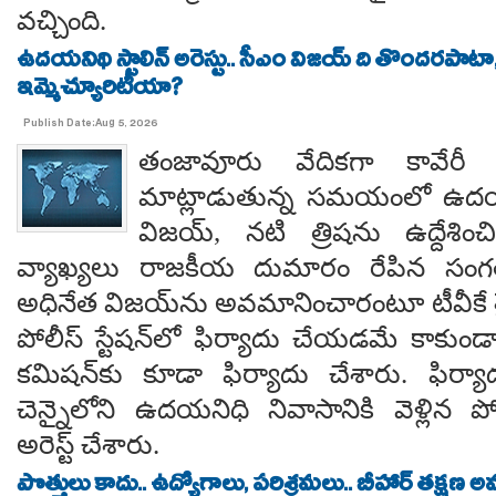
వచ్చింది.
ఉదయనిథి స్టాలిన్ అరెస్టు.. సీఎం విజయ్ ది తొందరపాటా
ఇమ్మెచ్యూరిటీయా?
Publish Date:Aug 5, 2026
తంజావూరు వేదికగా కావేరీ
మాట్లాడుతున్న సమయంలో ఉదయని
విజయ్, నటి త్రిషను ఉద్దేశించ
వ్యాఖ్యలు రాజకీయ దుమారం రేపిన సంగత
అధినేత విజయ్‌ను అవమానించారంటూ టీవీకే 
పోలీస్ స్టేషన్‌లో ఫిర్యాదు చేయడమే కాక
కమిషన్‌కు కూడా ఫిర్యాదు చేశారు. ఫిర్య
చెన్నైలోని ఉదయనిధి నివాసానికి వెళ్లి
అరెస్ట్ చేశారు.
పొత్తులు కాదు.. ఉద్యోగాలు, పరిశ్రమలు.. బీహార్ తక్షణ అ