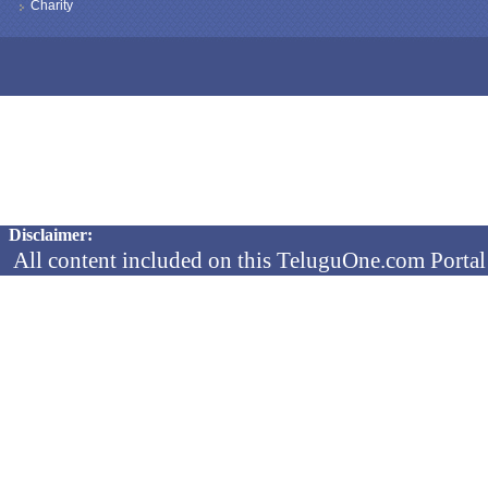
Charity
Copyright © 2026 TeluguOne NEWS - All Rights Reserved
Disclaimer:
All content included on this TeluguOne.com Portal 
audio clips, is the property of ObjectOne Informati
by copyright laws. The collection, arrangement and 
channels is the exclusive property of ObjectOne In
protected copyright laws.
You may not copy, reproduce, distribute, p
transmit, or in any other way exploit any
ObjectOne Information Systems Ltd or our