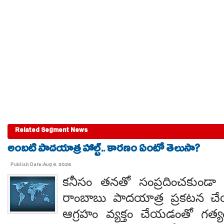
Related Segment News
అంబటి పాదయాత్ర హాల్ట్.. కారణం ఏంటో తెలుసా?
Publish Date:Aug 6, 2026
కనీసం తనతో సంప్రదించకుండా 
రాంబాబు పాదయాత్ర ప్రకటన చే
ఆగ్రహం వ్యక్తం చేయడంతో గత్