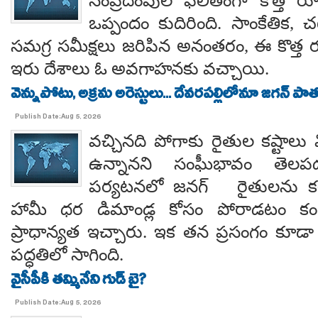
సంప్రదింపుల ఫలితంగా కొత్త ర
ఒప్పందం కుదిరింది. సాంకేతిక, చట
సమగ్ర సమీక్షలు జరిపిన అనంతరం, ఈ కొత్త 
ఇరు దేశాలు ఓ అవగాహనకు వచ్చాయి.
వెన్నుపోటు, అక్రమ అరెస్టులు... దేవరపల్లిలోనూ జగన్ పాత
Publish Date:Aug 5, 2026
వచ్చినది పోగాకు రైతుల కష్టాలు 
ఉన్నానని సంఘీభావం తె
పర్యటనలో జనగ్ రైతులను కల
హామీ ధర డిమాండ్ల కోసం పోరాడటం కంటే
ప్రాధాన్యత ఇచ్చారు. ఇక తన ప్రసంగం కూడా 
పద్ధతిలో సాగింది.
వైసీపీకి తమ్మినేని గుడ్ బై?
Publish Date:Aug 5, 2026