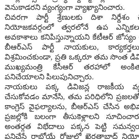
వెనుకాడరని వ్యంగ్యంగా వ్యాఖ్యానించారు.
చివరగా పార్టీ శ్రేణులకు దిశా నిర్దేశం 
నియోజకవర్గంలో త్వరలోనే ఉప ఎన్నిక
అవకాశాలు కనిపిస్తున్నాయని కేటీఆర్ జోస్యం 
బీఆర్ఎస్ పార్టీ నాయకులు, కార్యకర
విశ్రమించకుండా, ప్రతి ఒక్కరూ తమ సొంత డివ
ముఖ్యమంత్రి కేసీఆర్ తరహాలో అంకిత
పనిచేయాలని పిలుపునిచ్చారు.
నాయకులు పక్క డివిజన్ల రాజకీయ వ్యవ
చేసుకోవడం మానేసి, తమ పరిధిలోని ప్రజలత
కాంగ్రెస్ వైఫల్యాలను, బీఆర్ఎస్ చేసిన అభివృ
ప్రజల్లోకి బలంగా తీసుకెళ్లాలని సూచించారు. 
అంతర్గత విభేదాలు పక్కన పెట్టి సమన్వ
పనిచేస్తే రాబోయే రోజుల్లో ఖైరతాబాద్ నియ