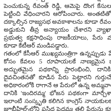
పెంచుకున్న రేవంత్ రెడ్డి, ఆమెపై దొంగ కేసు
పెట్టించి వేధించారని ఆరోపించారు. అంతట
దక్కాల్సిన రాజ్యసభ అవకాశాలను కూడా రేవంత
అడ్డుకుని తీవ్ర అన్యాయం చేశారని వ్యాఖ్యా
ప్రభుత్వ కక్షసాధింపు రాజకీయాలు, పేరు మా
కూడా కేటీఆర్ మండిపడ్డారు.
గతంలో కేసీఆర్ ముఖ్యమంత్రిగా ఉన్నప్పుడు 
కోసం కేవలం 5 రూపాయలకే నాణ్యమైన భో
అద్భుతమైన పథకాన్ని ప్రారంభించి, దానిక
దైవచింతనతో కూడిన పేరు పెట్టారని గుర్తుచేశా
అధికారంలోకి రాగానే ఆ పేరులో ఉన్న అమ్మవార
దానికి 'ఇందిరమ్మ' భోజన పథకంగా మార్చేశా
ఇలాంటి సంస్కృతి కలిగిన కాంగ్రెస్ నాయకుల
జూబ్లీహిల్స్‌లోని ప్రసిద్ధ పెద్దమ్మ తల్లి పేరు