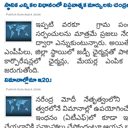
స్థానిక ఎన్నికల విధానంలో విప్లవాత్మక మార్పులకు చంద్
Publish Date:Aug 6, 2026
ఇప్పటి వరకూ గ్రామ పంచ
సర్పంచులను మాత్రమే ప్రజలు నేరుగ
ద్వారా ఎన్నుకుంటున్నారు. అయి
ఎంపీపీలు, జిల్లా స్థాయిలో జడ్పీ ఛైర్మన్లతో ప
కార్పొరేషన్లలో ఛైర్మన్లు, మేయర్ల ఎంపిక 
జరుగుతోంది.
విమానాల్లోనూ ఇ20.!
Publish Date:Aug 6, 2026
నరేంద్ర మోదీ నేతృత్వంలోని ఎ
త్వరలోనే విమానాల్లో ఉపయోగించే
ఇంధనం (ఏటీఎఫ్)లో కూడా ఇథ
చేయడానికి సన్నాహాలు చేస్తోందంటూ ఆయన బా