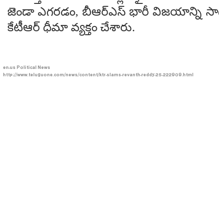
జెండా ఎగరడం, బీఆర్ఎస్ భారీ విజయాన్ని
కేటీఆర్ ధీమా వ్యక్తం చేశారు.
en-us
Political News
http://www.teluguone.com/news/content/ktr-slams-revanth-reddy-25-222909.html