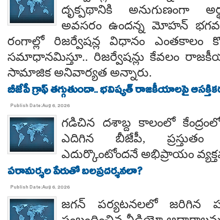
దృక్పథానికి అనుగుణంగా అర్థ
అవసరం ఉందన్న మోహన్ భగవత్..
రంగాల్లో రిజర్వేషన్ల విధానం ఎంతకాలం కొ
సమాధానమిస్తూ.. రిజర్వేషన్లు కేవలం రాజకీ
సామాజిక అనివార్యత అన్నారు.
బీజేపీ గ్రాఫ్ తగ్గుతుందా.. భవిష్యత్ రాజకీయాలపై ఆసక్తికర 
Publish Date:Aug 6, 2026
గడిచిన దశాబ్ద కాలంలో కేంద్రంలో 
ఎదిగిన బీజేపీ, ప్రస్తుతం 
ఎదుర్కొంటోందనే అభిప్రాయం వ్యక్
పరామర్శల పేరుతో బలప్రదర్శనలా?
Publish Date:Aug 6, 2026
జగన్ పర్యటనలలో జరిగిన
సంబంధించిన వీడియో ఆధారాలన