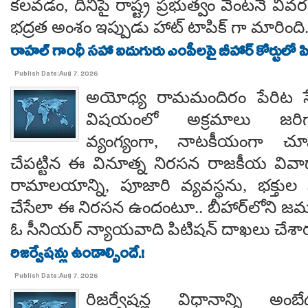
కలవడం, దీనిపై రాష్ట్ర ప్రభుత్వం వెంటనే వ
భద్రత అంశం ఇప్పుడు హాట్ టాపిక్ గా మారింది
రాహల్ గాంధీ సహా ఐదుగురు ఎంపీలపై బీహార్ కోర్టులో ప
Publish Date:Aug 7, 2026
అయోధ్య రామమందిరం పేరిట సే
విషయంలో అక్రమాలు జరిగ
వ్యంగ్యంగా, నాటకీయంగా చూ
చేపట్టిన ఈ వినూత్న నిరసన రాజకీయ వివాదాన
రామాలయాన్ని, పూజారి వ్యవస్థను, భక్తు
చేసేలా ఈ నిరసన ఉందంటూ.. బీహార్‌లోని జమూ
ఓ సీనియర్ న్యాయవాది పిటిషన్ దాఖలు చేశార
రిజర్వేషన్లు ఉండాల్సిందే.!
Publish Date:Aug 7, 2026
రిజర్వేషన్ల విధానాన్ని అం