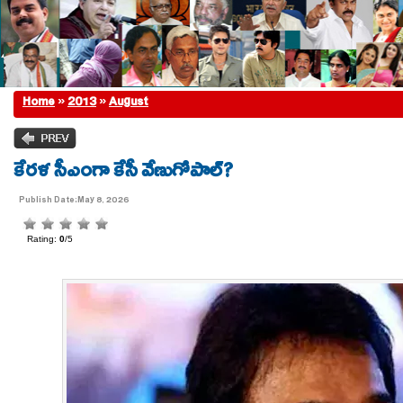
Home
»
2013
»
August
కేరళ సీఎంగా కేసీ వేణుగోపాల్?
Publish Date:May 8, 2026