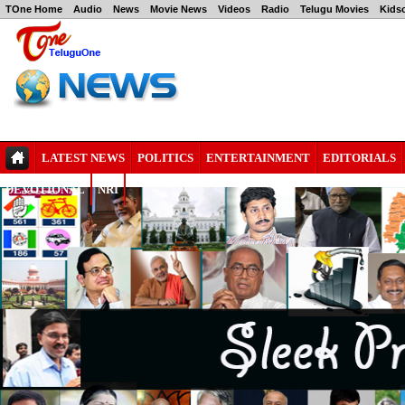
TOne Home
Audio
News
Movie News
Videos
Radio
Telugu Movies
Kids
LATEST NEWS
POLITICS
ENTERTAINMENT
EDITORIALS
DEVOTIONAL
NRI