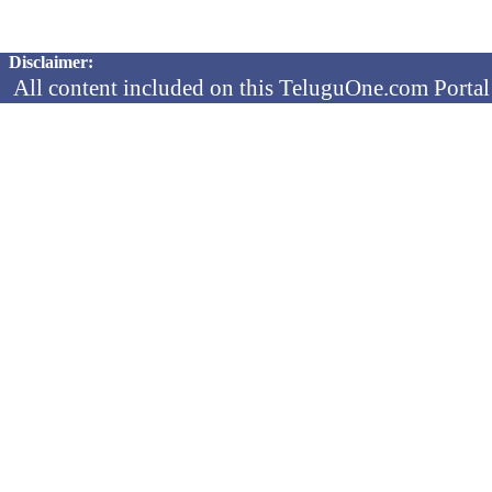
Copyright © 2026 TeluguOne NEWS - All Rights Reserved
Disclaimer:
All content included on this TeluguOne.com Portal 
audio clips, is the property of ObjectOne Informati
by copyright laws. The collection, arrangement and 
channels is the exclusive property of ObjectOne In
protected copyright laws.
You may not copy, reproduce, distribute, p
transmit, or in any other way exploit any
ObjectOne Information Systems Ltd or our