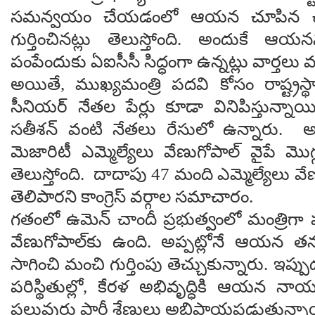
సమన్వయం చేయడంలో ఆయన చూపిన చొర
గుర్తించినట్లు తెలుస్తోంది. అందుకే ఆ
పంపేందుకు ఏఐసీసీ సిద్ధంగా ఉన్నట్లు వార్తలు వ
అయితే, ముఖ్యమంత్రి పదవి కోసం రాష్ట్రస
సీనియర్ నేతల పేర్లు కూడా వినిపిస్తున్నాయ
సతీశన్ వంటి నేతలు రేసులో ఉన్నారు. అయ
మెజారిటీ ఎమ్మెల్యేలు వేణుగోపాల్ వైపే మొ
తెలుస్తోంది. దాదాపు 47 మంది ఎమ్మెల్యేలు వే
తెలిపారని కాంగ్రెస్ వర్గాల సమాచారం.
గతంలో ఉమెన్ చాందీ ప్రభుత్వంలో మంత్రిగ
వేణుగోపాల్‌కు ఉంది. అప్పట్లోనే ఆయన త
సాగించి మంచి గుర్తింపు తెచ్చుకున్నారు. ఇప
పరిస్థితుల్లో, కేరళ అభివృద్ధికి ఆయన 
పలువురు పార్టీ శ్రేణులు అభిప్రాయపడుతున్నా