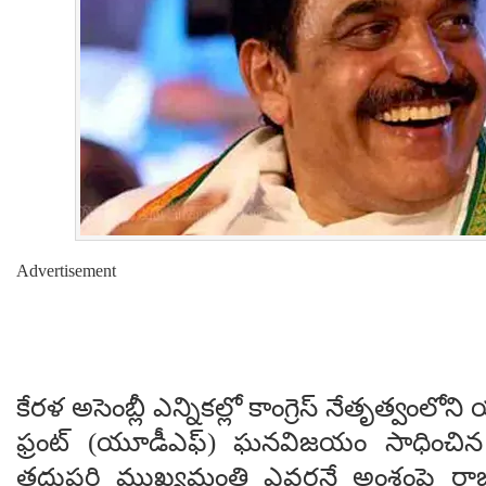
Advertisement
కేరళ అసెంబ్లీ ఎన్నికల్లో కాంగ్రెస్ నేతృత్వంలోని
ఫ్రంట్ (యూడీఎఫ్) ఘనవిజయం సాధించిన నే
తదుపరి ముఖ్యమంత్రి ఎవరనే అంశంపై రాజకీ