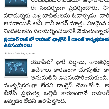
ఈ సందర్భంగా ప్రదర్శించారు. 
పరామర్శకు వెళ్తే బాధితులను ఓదార్చడం, వా
ఆనవాయితీ అనీ, కానీ జగన్ మాత్రం నిజమైన 
నిందితులను పరామర్శించడానికి వెడుతున్నారన
ప్రయాగ్ రాజ్ లో రాహుల్ ఛాత్రోన్ కీ గూంజ్ కార్యక్రమాన
ఉపసంహరణ.!
Publish Date:Aug 6, 2026
యూపీలో భారీ వర్షాలు, శాంతిభద్రత
ఆదేశాలు కారణంగా చూపుతూ కాయస
అనుమతిని ఉపసంహరించుకుంది
సంతృప్తికరంగా లేదని కాంగ్రెస్ చెబుతోంది.
బీజేపీ ప్రభుత్వ ఒత్తిడి కారణంగానే రా
ఇవ్వడం లేదని ఆరోపిస్తోంది.