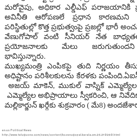
మరోవైపు, అధికార ఎల్డీఎఫ్ పరాజయానికి ప్
అవినీతి ఆరోపణలే ప్రధాన కారణమని భా
పరిస్థితుల్లో కొత్త ప్రభుత్వంపై ప్రజల్లో భారీ 
వేణుగోపాల్ వంటి సీనియర్ నేత బాధ్యతలు
ప్రయోజనాలకు మేలు జరుగుతుందని
భావిస్తున్నారు.
ముఖ్యమంత్రి ఎంపికపై తుది నిర్ణయం తీసుకు
అధిష్టానం పరిశీలకులను కేరళకు పంపింది.ఏఐ
అజయ్ మాకెన్, ముకుల్ వాస్నిక్ ఎమ్మెల్యే
ఎమ్మెల్యేల అభిప్రాయాలు స్వీకరించి, ఆ నివేదిక
మల్లికార్జున్ ఖర్గేకు శుక్రవారం ( మే8) అందజే
en-us
Political News
http://www.teluguone.com/news/content/kc-venugopal-kerala-cm-25-219269.html