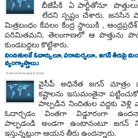
బీజేపీకి ఏ పార్టీతోనూ పొత్తుల
లేదని స్పష్టం చేశారు. జనసేన ప
మిత్రబంధం కేవలం కేంద్ర స్థాయికి , ఆంధ్రప్రదేశ్
పరిమితమని, తెలంగాణలో ఆ పొత్తును పొడిగిం
కుండబద్దలు కొట్టేశారు.
నిందితులకే ఓదార్పులూ, పరామర్శలూ.. జగన్ తీరుపై మం
వ్యంగ్యాస్త్రాలు.!
Publish Date:Aug 8, 2026
వైసీపీ అధినేత జగన్ మాత్రం 
కష్టాలను ఇసుమంతైనా పట్టించుక
పాల్పడిన నిందితుల వద్దకు వెళ్లి వ
ఓదార్చడం వింతగా విడ్డూరంగా ఉందన్
పాల్పడండి అండగా ఉంటానంటూ జగన్ ని
ఇస్తున్నట్లుగా ఆయన తీరు ఉందన్నారు.