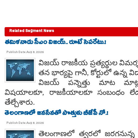
Related Segment News
తమిళనాడు సీఎం విజయ్.. రూటే సెపరేటు.!
Publish Date:Aug 8, 2026
విజయ్ రాజకీయ ప్రత్యర్థుల విమర్
తన భార్యపై గానీ, కోర్టులో ఉన్న విడ
విజయ్ పన్నెత్తు మాట మాట్లా
విషయాలకూ, రాజకీయాలకూ సంబంధం లేదన
తేల్చేశారు.
తెలంగాణలో జనసేనతో పొత్తుకు బీజేపీ నో.!
Publish Date:Aug 8, 2026
తెలంగాణలో త్వరలో జరగనున్న స