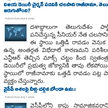
విజయ డెయిరీ చైర్మన్ పదవికి చలసాని రాజీనామా.. తె
జరుగుతోంది?
Publish Date:Aug 8, 2026
దశాబ్దాలుగా తెలుగుదేశం పార్
పనిచేస్తున్న సీనియర్ నేత చలసానిక
ఈ స్థాయి ఒత్తిడి రావడం వెనుక కృష
ఉన్న అంతర్గత విభేదాలే కారణమని పరిశీల
ఎన్టీఆర్ తెచ్చిన మాక్స్ చట్టం కింద స్వతంత
డెయిరీలో ప్రభుత్వ జోక్యానికి తావు లేకపో
స్థాయిలో రాజీనామాకు ఒత్తడి రావడం పట్ల ప
వ్యక్తం చేస్తున్నారు.
వైసీపీ ఆశలపై నీళ్లు చల్లిన బోండా ఉమ.!
Publish Date:Aug 7, 2026
వైసీపీలోని కాపు సామాజికవర్గా