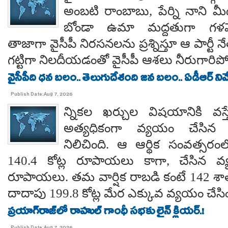
అంబటి రాంబాబు, పేర్ని నాని మ
బోండా ఉమా మద్దతుగా గళమెత
తాజాగా వైసీపీ నిరసనలను ప్రశ్నిస్తూ ఆ పార్ట
గట్టిగా నిలదీయడంతో వైసీపీ ఆశలు నీరుగార
వైసీపీది ధన బలం.. తెలుగుదేశంది జన బలం.. ఏడీఆర్ నివేది
Publish Date:Aug 7, 2026
న్నికల ఖర్చుల విషయానికి వస్త
అత్యధికంగా వ్యయం చేసిన ప్
నిలిచింది. ఆ ఆర్థిక సంవత్సర
140.4 కోట్ల రూపాయలు కాగా, చేసిన వ్
రూపాయలు. తమ వార్షిక రాబడి కంటే 142 శ
దాదాపు 199.8 కోట్ల మేర ఎక్కువ వ్యయం చేసిం
ప్రయాగ్‌రాజ్‌లో రాహుల్ గాంధీ సభకు లైన్ క్లియర్.!