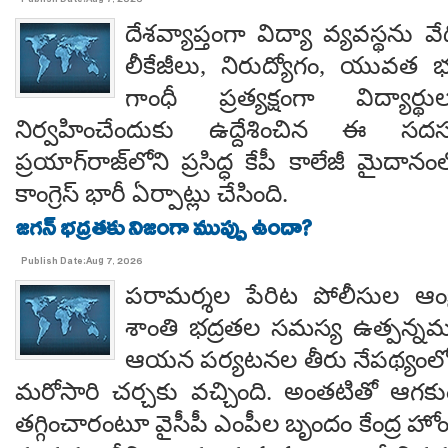
Publish Date:Aug 7, 2026
దేశవ్యాప్తంగా విద్యా వ్యవస్థను వేధి
లీకేజీలు, నిరుద్యోగం, యువత భవ
గాంధీ ప్రత్యక్షంగా విద్యార
నిర్వహించేందుకు ఉద్దేశించిన ఈ స
ప్రయాగ్‌రాజ్‌లోని ప్రసిద్ధ కేపీ కాలేజీ మైదాన
కాంగ్రెస్ భారీ ఏర్పాట్లు చేసింది.
జగన్ భద్రతకు నిజంగా ముప్పు ఉందా?
Publish Date:Aug 7, 2026
పరామర్శల పేరిట పోలీసుల ఆంక్
శాంతి భద్రతల సమస్య ఉత్పన్నమ
ఆయన పర్యటనల తీరు నేపథ్యంలో
మరోసారి చర్చకు వచ్చింది. అంతటితో ఆగకుం
తగ్గించారంటూ వైసీపీ ఎంపీల బృందం కేంద్ర హో